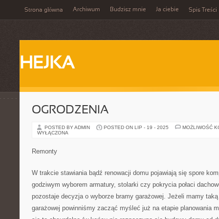
Archiwum
Budzisz mnie
Ja ciebie
Strona główna
Spis Treści
HEJKA
OGRODZENIA
POSTED BY ADMIN
POSTED ON LIP - 19 - 2025
MOŻLIWOŚĆ 
WYŁĄCZONA
Remonty
W trakcie stawiania bądź renowacji domu pojawiają się spore kom
godziwym wyborem armatury, stolarki czy pokrycia połaci dacho
pozostaje decyzja o wyborze bramy garażowej. Jeżeli mamy taką
garażowej powinniśmy zacząć myśleć już na etapie planowania m