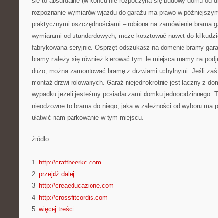
się to absurdalne (w końcu nie rozpoczyna się budowy domu od drz
rozpoznanie wymiarów wjazdu do garażu ma prawo w późniejszy
praktycznymi oszczędnościami – robiona na zamówienie brama g
wymiarami od standardowych, może kosztować nawet do kilkudzies
fabrykowana seryjnie. Osprzęt odszukasz na domenie bramy gar
bramy należy się również kierować tym ile miejsca mamy na podje
dużo, można zamontować bramę z drzwiami uchylnymi. Jeśli zaś 
montaż drzwi rolowanych. Garaż niejednokrotnie jest łączny z 
wypadku jeżeli jesteśmy posiadaczami domku jednorodzinnego. T
nieodzowne to brama do niego, jaka w zależności od wyboru ma 
ułatwić nam parkowanie w tym miejscu.
źródło:
———————————
1.
http://craftbeerkc.com
2.
przejdź dalej
3.
http://creaeducazione.com
4.
http://crossfitcordis.com
5.
więcej treści