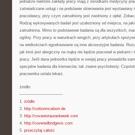
jednakże niektóre zakłady pracy mają z ośrodkami medycyny pr
zaświadczane usługi i na podstawie skierowania jest wystawiany 
pracodawcy, przy czym zatrudniony jest zwolniony z opłat. Zoba
Rodzaj wykonywanych badań jest uzależniony od miejsca, na jak
zatrudniona. Mimo to podstawowe badania są dla wszystkich, inacz
ogólny. Przy pracy w warunkach wrogich, przy artykułach spożyw
na wielkościach egzekwowane są inne akcesoryjne badania. Rozu
jak ktoś jest alergiczny na mąkę nie będzie pracował w piekarni i
pracy. Jeśli dana jednostka będzie w swojej pracy prowadziła sa
specjalne badania dla kierowców, tak zwane psychotesty. Często
pracownika ustala lekarz.
źródło:
———————————
1.
źródło
2.
http://cottonmcaloon.de
3.
http://covarestaurantweek.com
4.
http://coveredbridgevic.com
5.
przeczytaj całość