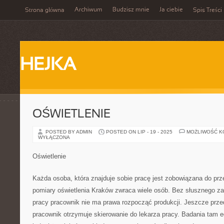
Archiwum
Budzisz mnie
Ja ciebie
Strona główna
Spis Treści
HEJKA
OŚWIETLENIE
POSTED BY ADMIN
POSTED ON LIP - 19 - 2025
MOŻLIWOŚĆ 
WYŁĄCZONA
Oświetlenie
Każda osoba, która znajduje sobie pracę jest zobowiązana do prz
pomiary oświetlenia Kraków zwraca wiele osób. Bez słusznego z
pracy pracownik nie ma prawa rozpocząć produkcji. Jeszcze pr
pracownik otrzymuje skierowanie do lekarza pracy. Badania tam 