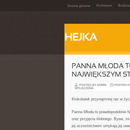
Archiwum
Budzis
Strona główna
HEJKA
PANNA MŁODA T
NAJWIĘKSZYM S
POSTED BY ADMIN
POSTED ON
WYŁĄCZONA
Ktokolwiek przynajmniej raz w życ
Panna Młoda to prawdopodobnie f
oraz przyjęcia ślubnego. Bywa, że
jej uczestnictwem umykają jej uw