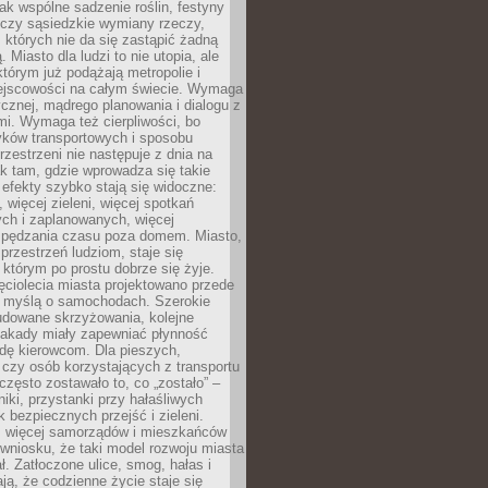
jak wspólne sadzenie roślin, festyny
 czy sąsiedzkie wymiany rzeczy,
, których nie da się zastąpić żadną
ą. Miasto dla ludzi to nie utopia, ale
którym już podążają metropolie i
ejscowości na całym świecie. Wymaga
ycznej, mądrego planowania i dialogu z
i. Wymaga też cierpliwości, bo
ków transportowych i sposobu
rzestrzeni nie następuje z dnia na
k tam, gdzie wprowadza się takie
 efekty szybko stają się widoczne:
, więcej zieleni, więcej spotkań
ch i zaplanowanych, więcej
spędzania czasu poza domem. Miasto,
 przestrzeń ludziom, staje się
którym po prostu dobrze się żyje.
ęciolecia miasta projektowano przede
 myślą o samochodach. Szerokie
budowane skrzyżowania, kolejne
stakady miały zapewniać płynność
dę kierowcom. Dla pieszych,
czy osób korzystających z transportu
często zostawało to, co „zostało” –
iki, przystanki przy hałaśliwych
k bezpiecznych przejść i zieleni.
az więcej samorządów i mieszkańców
wniosku, że taki model rozwoju miasta
ł. Zatłoczone ulice, smog, hałas i
ają, że codzienne życie staje się