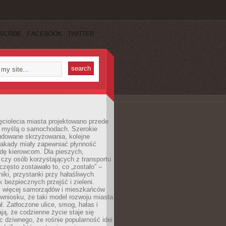
SCRIBE
FACEBOOK
TWITTER
ęciolecia miasta projektowano przede
 myślą o samochodach. Szerokie
budowane skrzyżowania, kolejne
stakady miały zapewniać płynność
dę kierowcom. Dla pieszych,
czy osób korzystających z transportu
często zostawało to, co „zostało” –
iki, przystanki przy hałaśliwych
k bezpiecznych przejść i zieleni.
az więcej samorządów i mieszkańców
wniosku, że taki model rozwoju miasta
ł. Zatłoczone ulice, smog, hałas i
ają, że codzienne życie staje się
ic dziwnego, że rośnie popularność idei