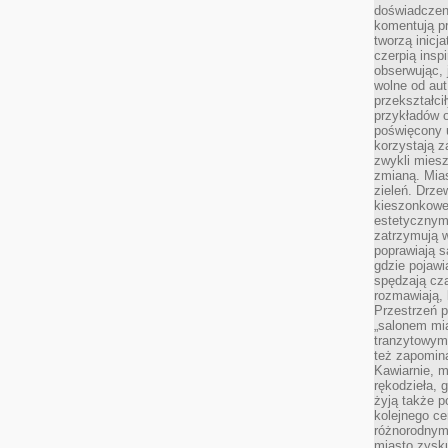
doświadczen
komentują pr
tworzą inicj
czerpią insp
obserwując, 
wolne od aut
przekształci
przykładów 
poświęcony u
korzystają z
zwykli mies
zmianą. Mias
zieleń. Drze
kieszonkowe 
estetycznym
zatrzymują w
poprawiają 
gdzie pojawia
spędzają cza
rozmawiają, 
Przestrzeń p
„salonem mia
tranzytowym
też zapomina
Kawiarnie, m
rękodzieła, 
żyją także p
kolejnego c
różnorodnym
miasto zysku