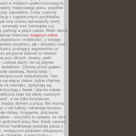
iami w mediach społecznościowych,
ojekty miejscowego planu, wspólnie
atywy sąsiedzkie. Coraz częściej
irację z zagranicznych przykładów,
jak inne miasta wprowadziły strefy
, rozwinęły sieć tramwajów czy
ły parkingi w place zabaw. Wiele takich
opisuje branżowy
magazyn online
rbanistyce i mobilności, z którego
arówno urzędnicy, jak i aktywiści oraz
zkańcy szukający argumentów za
to przyjazne ludziom to również
wa przy ulicach, skwery, parki
i zielone dachy nie są jedynie
 dodatkiem. Chronią przed upałem,
odę opadową, tłumią hałas i
samopoczucie mieszkańców. Tam,
 się więcej zieleni, ludzie chętniej
s na zewnątrz, spotykają się,
korzystają z ławek i placów zabaw.
ubliczna staje się wtedy swoistym
sta”, a nie tylko korytarzem
 między domem a pracą. Nie można
ć o roli kultury i lokalnego biznesu.
ałe sklepy, księgarnie, pracownie
galerie – wszystko to sprawia, że ulice
o godzinach pracy biur. Kiedy zamiast
entrum handlowego powstaje pasaż z
i, mniejszymi punktami usługowymi,
je charakter, a mieszkańcy –