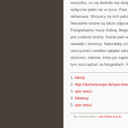
wszystko, co się dookoła niej dzie
wyłącznie jeden raz w życiu. Para
reklamowa. Wszyscy na nich patrz
Niezwykle istotne są także zdjęci
Fotografujemy mszę ślubną, błogos
jest szalenie istotny. Każda pani
niewielki i skromny. Należałoby zr
uroczystości uwielbia oglądać ta
dzieciom, rodzinie, która już zapo
tym oszczędzać na fotografiach. 
1.
teksty
2.
http://duckereurope.de/spis-tres
3.
spis tresci
4.
felietony
5.
spis tresci
CATEGORIES:
HISTORIA KOLEI