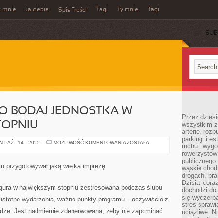
z mnie
Ja ciebie
Tagi
Ty mnie
Tagi
Spis Treści
SUB
O BODAJ JEDNOSTKA W
Przez dziesi
TOPNIU
wszystkim z
arterie, roz
parkingi i e
PANNA
 PAŹ - 14 - 2025
MOŻLIWOŚĆ KOMENTOWANIA
ZOSTAŁA
ruchu i wygo
MŁODA
TO
rowerzystów 
BODAJ
publicznego 
JEDNOSTKA
iu przygotowywał jaką wielka imprezę
wąskie chodn
W
NAJWIĘKSZYM
drogach, bra
STOPNIU
Dzisiaj cor
igura w największym stopniu zestresowana podczas ślubu
dochodzi do 
się wyczerpa
 istotne wydarzenia, ważne punkty programu – oczywiście z
stres sprawi
adze. Jest nadmiernie zdenerwowana, żeby nie zapominać
uciążliwe. N