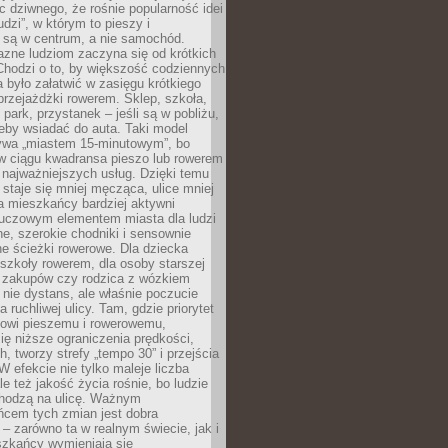
ic dziwnego, że rośnie popularność idei
udzi”, w którym to pieszy i
 są w centrum, a nie samochód.
azne ludziom zaczyna się od krótkich
Chodzi o to, by większość codziennych
było załatwić w zasięgu krótkiego
przejażdżki rowerem. Sklep, szkoła,
 park, przystanek – jeśli są w pobliżu,
eby wsiadać do auta. Taki model
wa „miastem 15-minutowym”, bo
 w ciągu kwadransa pieszo lub rowerem
najważniejszych usług. Dzięki temu
staje się mniej męcząca, ulice mniej
a mieszkańcy bardziej aktywni
Kluczowym elementem miasta dla ludzi
e, szerokie chodniki i sensownie
e ścieżki rowerowe. Dla dziecka
szkoły rowerem, dla osoby starszej
z zakupów czy rodzica z wózkiem
 nie dystans, ale właśnie poczucie
 ruchliwej ulicy. Tam, gdzie priorytet
howi pieszemu i rowerowemu,
ę niższe ograniczenia prędkości,
h, tworzy strefy „tempo 30” i przejścia
W efekcie nie tylko maleje liczba
e też jakość życia rośnie, bo ludzie
chodzą na ulicę. Ważnym
ńcem tych zmian jest dobra
– zarówno ta w realnym świecie, jak i
szkańcy wymieniają się