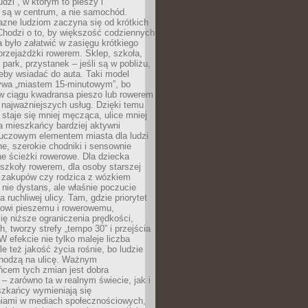
udzi”, w którym to pieszy i
 są w centrum, a nie samochód.
azne ludziom zaczyna się od krótkich
Chodzi o to, by większość codziennych
było załatwić w zasięgu krótkiego
przejażdżki rowerem. Sklep, szkoła,
 park, przystanek – jeśli są w pobliżu,
eby wsiadać do auta. Taki model
wa „miastem 15-minutowym”, bo
 w ciągu kwadransa pieszo lub rowerem
najważniejszych usług. Dzięki temu
staje się mniej męcząca, ulice mniej
a mieszkańcy bardziej aktywni
Kluczowym elementem miasta dla ludzi
e, szerokie chodniki i sensownie
e ścieżki rowerowe. Dla dziecka
szkoły rowerem, dla osoby starszej
z zakupów czy rodzica z wózkiem
 nie dystans, ale właśnie poczucie
 ruchliwej ulicy. Tam, gdzie priorytet
howi pieszemu i rowerowemu,
ę niższe ograniczenia prędkości,
h, tworzy strefy „tempo 30” i przejścia
W efekcie nie tylko maleje liczba
e też jakość życia rośnie, bo ludzie
chodzą na ulicę. Ważnym
ńcem tych zmian jest dobra
– zarówno ta w realnym świecie, jak i
szkańcy wymieniają się
iami w mediach społecznościowych,