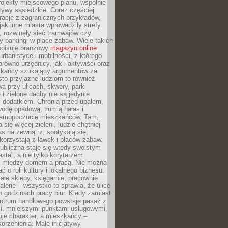
ojekty miejscowego planu, wspólnie
atywy sąsiedzkie. Coraz częściej
irację z zagranicznych przykładów,
jak inne miasta wprowadziły strefy
, rozwinęły sieć tramwajów czy
ły parkingi w place zabaw. Wiele takich
opisuje branżowy
magazyn online
rbanistyce i mobilności, z którego
arówno urzędnicy, jak i aktywiści oraz
zkańcy szukający argumentów za
to przyjazne ludziom to również
wa przy ulicach, skwery, parki
i zielone dachy nie są jedynie
 dodatkiem. Chronią przed upałem,
odę opadową, tłumią hałas i
samopoczucie mieszkańców. Tam,
 się więcej zieleni, ludzie chętniej
s na zewnątrz, spotykają się,
korzystają z ławek i placów zabaw.
ubliczna staje się wtedy swoistym
sta”, a nie tylko korytarzem
 między domem a pracą. Nie można
ć o roli kultury i lokalnego biznesu.
ałe sklepy, księgarnie, pracownie
galerie – wszystko to sprawia, że ulice
o godzinach pracy biur. Kiedy zamiast
entrum handlowego powstaje pasaż z
i, mniejszymi punktami usługowymi,
je charakter, a mieszkańcy –
orzenienia. Małe inicjatywy