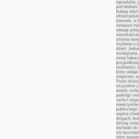
sąsiedzkie, 
pod blokiem
budują więzi
infrastruktur
kierunek, w 
mniejsze mi
odwagi polit
mieszkańcam
zmiana nawy
myślenia o p
dzień. Jedna
rozwiązania,
mniej hałasu
przypadkowy
możliwości 
które oddaje
miejscem, w 
Przez dziesi
wszystkim z
arterie, roz
parkingi i e
ruchu i wygo
rowerzystów 
publicznego 
wąskie chodn
drogach, bra
Dzisiaj cor
dochodzi do 
się wyczerpa
stres sprawi