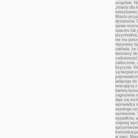
uciążliwe. N
„miasta dla l
mieszkaniec
Miasto przyj
dystansów. 
spraw można 
spaceru lub 
przychodnia,
nie ma potrz
nazywany by
zakłada, że
dotrzemy do 
codzienność 
zatłoczone, 
fizycznie. 
są bezpieczn
poprowadzon
jadącego do 
wracającej 
barierą bywa
zagrożenia na
daje się ruc
wprowadza si
uspokaja ruc
wyniesione. 
wypadków, al
chętniej wy
sprzymierze
komunikacja 
w sieci. Mie