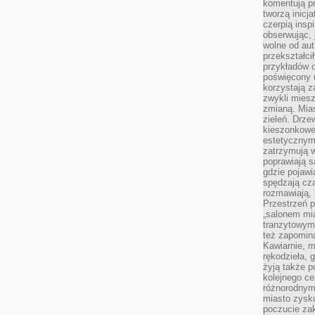
komentują pr
tworzą inicj
czerpią insp
obserwując, 
wolne od aut
przekształci
przykładów 
poświęcony u
korzystają z
zwykli mies
zmianą. Mias
zieleń. Drze
kieszonkowe 
estetycznym
zatrzymują w
poprawiają 
gdzie pojawia
spędzają cza
rozmawiają, 
Przestrzeń p
„salonem mia
tranzytowym
też zapomina
Kawiarnie, m
rękodzieła, 
żyją także p
kolejnego c
różnorodnym
miasto zysku
poczucie zak