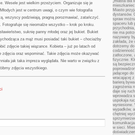
„miasta dla l
je. Wesele jest wielkim przeżyciem. Organizuje się je
mieszkaniec
Miasto przyj
 Młodych jest w centrum uwagi, o czym wie fotografia
dystansów. 
ą, wszyscy podziwiają, pragną porozmawiać, zatańczyć.
spraw można 
spaceru lub 
a. Fotografuje się nieomalże wszystko – krok po kroku.
przychodnia,
ławieństwo, suknię panny młodej oraz jej bukiet. Bukiet
nie ma potrz
nazywany by
 wychodząca za mąż musi posiadać taki bukiet – chociażby
zakłada, że
dotrzemy do 
obić zdjęcie takiej wiązance. Kobieta – już po latach od
codzienność 
kie zdjęcia oraz wspominać. Takie zdjęcia może okazywać
zatłoczone, 
fizycznie. 
mniała jak taka impreza wyglądała. Nie warto w związku z
są bezpieczn
Róbmy zdjęcia wszystkiego.
poprowadzon
jadącego do 
wracającej 
barierą bywa
zagrożenia na
ci
daje się ruc
wprowadza si
uspokaja ruc
wyniesione. 
wypadków, al
chętniej wy
sprzymierze
komunikacja 
w sieci. Mie
doświadczen