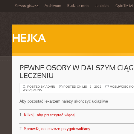
Archiwum
Budzisz mnie
Ja ciebie
Strona główna
Spis Treści
HEJKA
PEWNE OSOBY W DALSZYM CIĄG
LECZENIU
POSTED BY ADMIN
POSTED ON LIS - 6 - 2025
MOŻLIWOŚĆ K
WYŁĄCZONA
Aby pozostać lekarzem należy skończyć uciążliwe
1.
Kliknij, aby przeczytać więcej
2.
Sprawdź, co jeszcze przygotowaliśmy