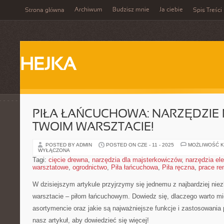
Archiwum
Budzisz mnie
Ja ciebie
Strona główna
Spis Treści
HEJKA
PIŁA ŁAŃCUCHOWA: NARZĘDZIE
TWOIM WARSZTACIE!
POSTED BY ADMIN
POSTED ON CZE - 11 - 2025
MOŻLIWOŚĆ 
WYŁĄCZONA
Tagi:
cięcie drewna
,
narzędzia dla majsterkowiczów
,
narzędzia el
warsztatowe
,
ogrodnictwo
,
Piła łańcuchowa
,
Piła ręczna
,
prace r
W⁢ dzisiejszym artykule przyjrzymy‍ się jednemu z ‍najbardziej n
warsztacie⁤ – ‌piłom łańcuchowym.⁢ Dowiedz się, dlaczego warto m
asortymencie⁣ oraz jakie są najważniejsze ⁣funkcje i zastosowania‍
nasz ⁢artykuł, aby dowiedzieć się ​więcej!