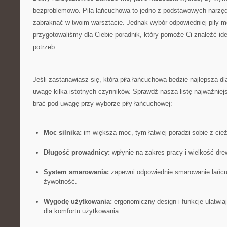
bezproblemowo. Piła łańcuchowa to jedno z podstawowych ​narzęd
zabraknąć w ⁢twoim warsztacie. Jednak⁢ wybór odpowiedniej piły moż
przygotowaliśmy dla Ciebie poradnik,‌ który‍ pomoże​ Ci‌ znaleźć i
potrzeb.
Jeśli ​zastanawiasz się,⁢ która piła łańcuchowa będzie najlepsza d
uwagę kilka istotnych czynników. Sprawdź naszą listę‍ najważniejs
brać pod⁤ uwagę przy wyborze piły łańcuchowej:
Moc silnika:
im większa moc, tym łatwiej poradzi sobie‌ z ‍ci
Długość prowadnicy:
wpłynie na‌ zakres pracy i wielkość dr
System ⁢smarowania:
⁢zapewni odpowiednie⁣ smarowanie łańcu
żywotność.
Wygodę użytkowania:
ergonomiczny design i ⁢funkcje ułatwia
dla komfortu użytkowania.