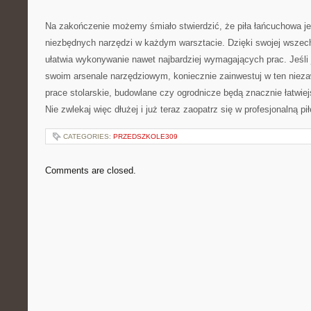
Na zakończenie możemy śmiało ​stwierdzić, że piła łańcuchowa je
‌niezbędnych narzędzi w każdym warsztacie. Dzięki⁢ swojej wszec
ułatwia ⁢wykonywanie nawet najbardziej wymagających prac. ⁤Jeśli 
swoim ⁤arsenale ‍narzędziowym, koniecznie ‌zainwestuj w ten nieza
prace stolarskie,‍ budowlane czy ogrodnicze będą⁢ znacznie łatwie
Nie zwlekaj więc dłużej i ⁣już ⁣teraz zaopatrz się w profesjonalną p
CATEGORIES:
PRZEDSZKOLE309
Comments are closed.