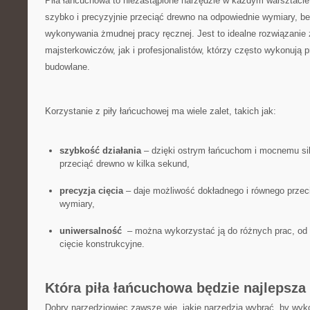
Piła łańcuchowa to ​niezastąpione narzędzie w każdym warsztacie. 
szybko i precyzyjnie przeciąć drewno‌ na odpowiednie wymiary, be
wykonywania żmudnej pracy ręcznej.‍ Jest to ‌idealne rozwiązanie 
majsterkowiczów, jak i profesjonalistów, którzy często wykonują‌ p
budowlane.
Korzystanie z‌ piły łańcuchowej‍ ma wiele⁤ zalet, takich ‌jak: ‌
szybkość działania
– dzięki ostrym ⁢łańcuchom‍ i mocnemu ⁣siln
przeciąć drewno w kilka sekund,
precyzja cięcia
– ‌daje⁣ możliwość ‍dokładnego i‍ równego ‍prze
wymiary,
uniwersalność
​ – można wykorzystać⁢ ją do ⁣różnych prac,‌ od
cięcie konstrukcyjne.
Która piła łańcuchowa będzie‍ najlepsza 
Dobry narzędziowiec​ zawsze wie, ‍jakie⁤ narzędzia wybrać, by wyko