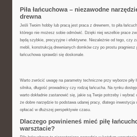
Piła‍ łańcuchowa – niezawodne narzędzie
drewna
Jeśli ‍Twoim ‍hobby lub pracą jest praca ⁢z drewnem, to piła⁣ łańcu
którego nie możesz sobie odmówić. ‌Dzięki ‍niej wszelkie prace zw
będą ⁤szybkie, ⁣precyzyjne i efektywne. Niezależnie ⁣od tego, czy 
mebli, konstrukcją drewnianych domków czy⁢ po prostu pragniesz p
łańcuchowa ‍sprawdzi się doskonale.
Warto zwrócić uwagę⁢ na parametry techniczne przy‌ wyborze piły ł
silnika, ‌długość prowadnicy czy rodzaj ⁣łańcucha.‌ Na ‌rynku dostę
warto ‍dokładnie zastanowić się, jakie są Twoje ⁢potrzeby⁣ i‍ wybra
że ‌dobre narzędzie ​to podstawa udanej⁣ pracy, dlatego inwestycj
opłacać w‌ dłuższej⁤ perspektywie czasu.
Dlaczego powinieneś mieć piłę łańcuch
warsztacie?