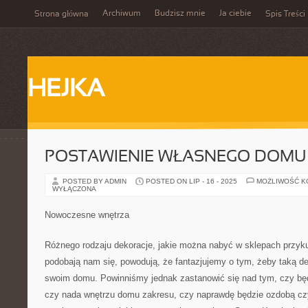
Archiwum
Budzisz mnie
Ja ciebie
Strona główna
Spis Treści
HEJKA
POSTAWIENIE WŁASNEGO DOMU
POSTED BY ADMIN
POSTED ON LIP - 16 - 2025
MOŻLIWOŚĆ 
WYŁĄCZONA
Nowoczesne wnętrza
Różnego rodzaju dekoracje, jakie można nabyć w sklepach przy
podobają nam się, powodują, że fantazjujemy o tym, żeby taką de
swoim domu. Powinniśmy jednak zastanowić się nad tym, czy bę
czy nada wnętrzu domu zakresu, czy naprawdę będzie ozdobą czy