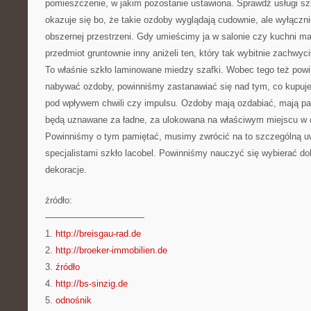
pomieszczenie, w jakim pozostanie ustawiona. Sprawdź usługi szk
okazuje się bo, że takie ozdoby wyglądają cudownie, ale wyłączn
obszernej przestrzeni. Gdy umieścimy ja w salonie czy kuchni ma
przedmiot gruntownie inny aniżeli ten, który tak wybitnie zachwyc
To właśnie szkło laminowane miedzy szafki. Wobec tego też pow
nabywać ozdoby, powinniśmy zastanawiać się nad tym, co kupu
pod wpływem chwili czy impulsu. Ozdoby mają ozdabiać, mają p
będą uznawane za ładne, za ulokowana na właściwym miejscu w
Powinniśmy o tym pamiętać, musimy zwrócić na to szczególną 
specjalistami szkło lacobel. Powinniśmy nauczyć się wybierać do
dekoracje.
źródło:
———————————
1.
http://breisgau-rad.de
2.
http://broeker-immobilien.de
3.
źródło
4.
http://bs-sinzig.de
5.
odnośnik