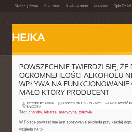
Archiwum
Budzisz mnie
Ja ciebie
Strona główna
Spis Treści
HEJKA
POWSZECHNIE TWIERDZI SIĘ, ŻE P
OGROMNEJ ILOŚCI ALKOHOLU N
WPŁYWA NA FUNKCJONOWANIE 
MAŁO KTÓRY PRODUCENT
POSTED BY ADMIN
POSTED ON LIS - 25 - 2025
MOŻLIWOŚĆ 
WYŁĄCZONA
Tagi:
choroby
,
lekarze
,
medycyna
,
zdrowie
W Polsce powszechne jest spożywanie alkoholu przy każdej dopu
względu na to