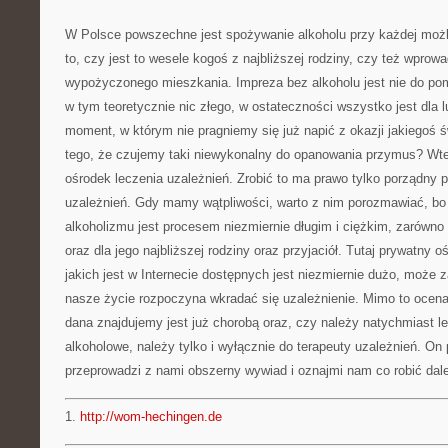
W Polsce powszechne jest spożywanie alkoholu przy każdej możl
to, czy jest to wesele kogoś z najbliższej rodziny, czy też wprow
wypożyczonego mieszkania. Impreza bez alkoholu jest nie do pomy
w tym teoretycznie nic złego, w ostateczności wszystko jest dla l
moment, w którym nie pragniemy się już napić z okazji jakiegoś ś
tego, że czujemy taki niewykonalny do opanowania przymus? Wt
ośrodek leczenia uzależnień. Zrobić to ma prawo tylko porządny pr
uzależnień. Gdy mamy wątpliwości, warto z nim porozmawiać, bo
alkoholizmu jest procesem niezmiernie długim i ciężkim, zarówno 
oraz dla jego najbliższej rodziny oraz przyjaciół. Tutaj prywatny 
jakich jest w Internecie dostępnych jest niezmiernie dużo, może
nasze życie rozpoczyna wkradać się uzależnienie. Mimo to ocena 
dana znajdujemy jest już chorobą oraz, czy należy natychmiast l
alkoholowe, należy tylko i wyłącznie do terapeuty uzależnień. On 
przeprowadzi z nami obszerny wywiad i oznajmi nam co robić dale
1.
http://wom-hechingen.de