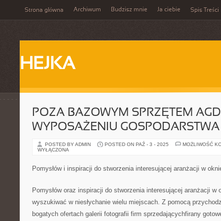
Archiwum
Budzisz mnie
Ja ciebie
Strona główna
Spis Treści
HEJKA
POZA BAZOWYM SPRZĘTEM AGD
WYPOSAŻENIU GOSPODARSTW
POSTED BY ADMIN
POSTED ON PAŹ - 3 - 2025
MOŻLIWOŚĆ K
WYŁĄCZONA
Pomysłów i inspiracji do stworzenia interesującej aranżacji w okn
Pomysłów oraz inspiracji do stworzenia interesującej aranżacji w 
wyszukiwać w niesłychanie wielu miejscach. Z pomocą przychodzi
bogatych ofertach galerii fotografii firm sprzedającychfirany goto