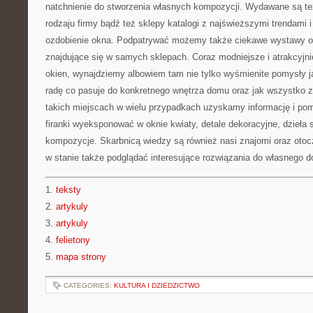
natchnienie do stworzenia własnych kompozycji. Wydawane są też
rodzaju firmy bądź też sklepy katalogi z najświeższymi trendami 
ozdobienie okna. Podpatrywać możemy także ciekawe wystawy or
znajdujące się w samych sklepach. Coraz modniejsze i atrakcyjnie
okien, wynajdziemy albowiem tam nie tylko wyśmienite pomysły j
radę co pasuje do konkretnego wnętrza domu oraz jak wszystko z
takich miejscach w wielu przypadkach uzyskamy informację i pom
firanki wyeksponować w oknie kwiaty, detale dekoracyjne, dzieła s
kompozycje. Skarbnicą wiedzy są również nasi znajomi oraz otocz
w stanie także podglądać interesujące rozwiązania do własnego 
1.
teksty
2.
artykuly
3.
artykuly
4.
felietony
5.
mapa strony
CATEGORIES:
KULTURA I DZIEDZICTWO