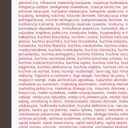
glikemiczny
,
influencer marketing kampanie
,
inspekcje budowlane
integracja outdoor
,
inteligentne oświetlenie
,
izolacje termiczne
,
jas
jedzenie intuicyjne
,
kampanie edukacyjne
,
kampanie społeczne
,
k
kayaking
,
kemping rodzinny
,
kiszonki domowe
,
klimatyzacja smar
jednogarnkowe
,
kominki ekologiczne
,
kompostowanie domowe
,
ko
konferencje kulinarne
,
konferencje naukowe żywienie
,
konkursy
,
k
konsultacje obywatelskie
,
konsultacje prawnicze
,
kosmetyki dla z
naturalne
,
krajobraz publiczny
,
kreatywne hobby
,
kryptowaluty w i
bałkańska
,
kuchnia brazylijska
,
kuchnia czeska
,
kuchnia francus
grecka
,
kuchnia gruzińska
,
kuchnia hiszpańska
,
kuchnia indyjska
koreańska
,
kuchnia libańska
,
kuchnia marokańska
,
kuchnia mek
międzynarodowa
,
kuchnia molekularna
,
kuchnia niemiecka
,
kuchni
peruwiańska
,
kuchnia portugalska
,
kuchnia roślinna
,
kuchnia sez
jesienna
,
kuchnia sezonowa letnia
,
kuchnia sezonowa zimowa
,
ku
kuchnia śródziemnomorska
,
kuchnia tajska
,
kuchnia turecka
,
kuc
węgierska
,
kuchnia wielkanocna
,
kuchnia wigilijna
,
kuchnia zero 
kuchnie na wymiar
,
kursy rozwoju osobistego
,
laser tag
,
last minu
lobbying
,
logistyka e-commerce
,
logo design
,
lunchbox do pracy
,
magazyn energii
,
mała architektura ogrodowa
,
malarstwo abstrakc
malowanie po numerach
,
marketing automation
,
marketing interne
marketing polityczny
,
marketing strategiczny
,
marynaty domowe
,
klasyczne
,
meble modułowe
,
meble skandynawskie
,
media tradyc
zabiegi
,
medycyna naturalna
,
medycyna prewencyjna
,
mental hea
eating
,
monitoring w domu
,
monitorowanie zdrowia domowe
,
motio
edukacyjne
,
multimedia kulturalne
,
muzyka elektroniczna
,
narcia
gitarze
,
nauka gry na pianinie
,
nauka śpiewu
,
nawozy naturalne
,
n
nietolerancje pokarmowe
,
obiady budżetowe
,
obsługa klienta onlin
ochrona przyrody
,
ochrona systemów
,
ochrona wód
,
odżywianie s
ogród miejski
,
ogród nowoczesny
,
ogród wertykalny
,
ogród wiejski
ogród zimowy pomysły
,
ogrodnictwo miejskie
,
ogrzewanie ekologi