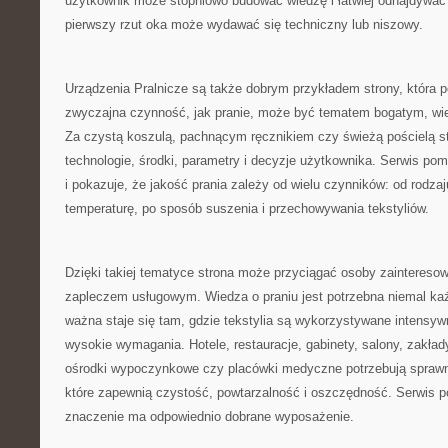
użytkownik może stopniowo budować wiedzę i łatwiej odnajdywać 
pierwszy rzut oka może wydawać się techniczny lub niszowy.
Urządzenia Pralnicze są także dobrym przykładem strony, która p
zwyczajna czynność, jak pranie, może być tematem bogatym, w
Za czystą koszulą, pachnącym ręcznikiem czy świeżą pościelą st
technologie, środki, parametry i decyzje użytkownika. Serwis po
i pokazuje, że jakość prania zależy od wielu czynników: od rodza
temperaturę, po sposób suszenia i przechowywania tekstyliów.
Dzięki takiej tematyce strona może przyciągać osoby zaintereso
zapleczem usługowym. Wiedza o praniu jest potrzebna niemal ka
ważna staje się tam, gdzie tekstylia są wykorzystywane intensyw
wysokie wymagania. Hotele, restauracje, gabinety, salony, zakład
ośrodki wypoczynkowe czy placówki medyczne potrzebują sprawn
które zapewnią czystość, powtarzalność i oszczędność. Serwis 
znaczenie ma odpowiednio dobrane wyposażenie.