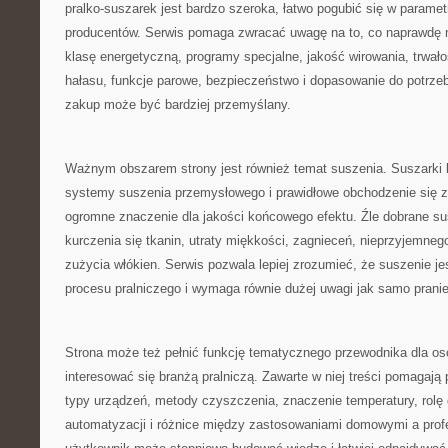
pralko-suszarek jest bardzo szeroka, łatwo pogubić się w paramet
producentów. Serwis pomaga zwracać uwagę na to, co naprawdę 
klasę energetyczną, programy specjalne, jakość wirowania, trwało
hałasu, funkcje parowe, bezpieczeństwo i dopasowanie do potrze
zakup może być bardziej przemyślany.
Ważnym obszarem strony jest również temat suszenia. Suszarki 
systemy suszenia przemysłowego i prawidłowe obchodzenie się z
ogromne znaczenie dla jakości końcowego efektu. Źle dobrane s
kurczenia się tkanin, utraty miękkości, zagnieceń, nieprzyjemne
zużycia włókien. Serwis pozwala lepiej zrozumieć, że suszenie je
procesu pralniczego i wymaga równie dużej uwagi jak samo pranie
Strona może też pełnić funkcję tematycznego przewodnika dla osó
interesować się branżą pralniczą. Zawarte w niej treści pomagaj
typy urządzeń, metody czyszczenia, znaczenie temperatury, rolę 
automatyzacji i różnice między zastosowaniami domowymi a prof