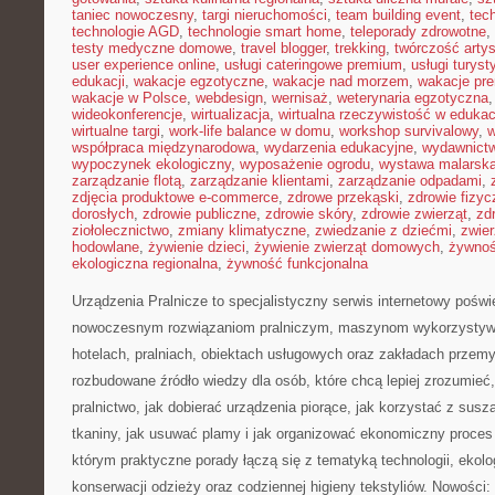
taniec nowoczesny
,
targi nieruchomości
,
team building event
,
tec
technologie AGD
,
technologie smart home
,
teleporady zdrowotne
,
testy medyczne domowe
,
travel blogger
,
trekking
,
twórczość arty
user experience online
,
usługi cateringowe premium
,
usługi turys
edukacji
,
wakacje egzotyczne
,
wakacje nad morzem
,
wakacje pr
wakacje w Polsce
,
webdesign
,
wernisaż
,
weterynaria egzotyczna
wideokonferencje
,
wirtualizacja
,
wirtualna rzeczywistość w edukac
wirtualne targi
,
work-life balance w domu
,
workshop survivalowy
,
w
współpraca międzynarodowa
,
wydarzenia edukacyjne
,
wydawnictw
wypoczynek ekologiczny
,
wyposażenie ogrodu
,
wystawa malarsk
zarządzanie flotą
,
zarządzanie klientami
,
zarządzanie odpadami
,
zdjęcia produktowe e-commerce
,
zdrowe przekąski
,
zdrowie fizyc
dorosłych
,
zdrowie publiczne
,
zdrowie skóry
,
zdrowie zwierząt
,
zd
ziołolecznictwo
,
zmiany klimatyczne
,
zwiedzanie z dziećmi
,
zwie
hodowlane
,
żywienie dzieci
,
żywienie zwierząt domowych
,
żywno
ekologiczna regionalna
,
żywność funkcjonalna
Urządzenia Pralnicze to specjalistyczny serwis internetowy poświ
nowoczesnym rozwiązaniom pralniczym, maszynom wykorzystyw
hotelach, pralniach, obiektach usługowych oraz zakładach przem
rozbudowane źródło wiedzy dla osób, które chcą lepiej zrozumieć, 
pralnictwo, jak dobierać urządzenia piorące, jak korzystać z susz
tkaniny, jak usuwać plamy i jak organizować ekonomiczny proces 
którym praktyczne porady łączą się z tematyką technologii, ekologi
konserwacji odzieży oraz codziennej higieny tekstyliów. Nowości: