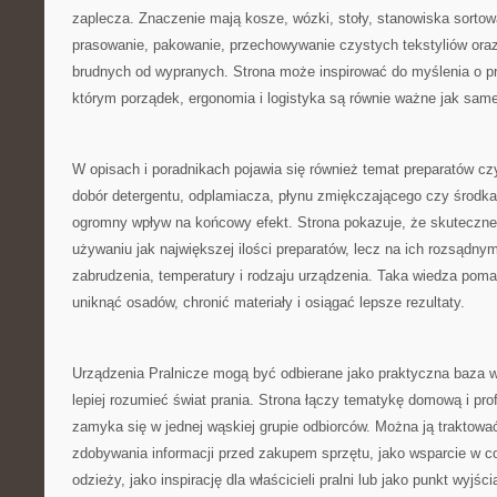
zaplecza. Znaczenie mają kosze, wózki, stoły, stanowiska sortow
prasowanie, pakowanie, przechowywanie czystych tekstyliów oraz
brudnych od wypranych. Strona może inspirować do myślenia o pra
którym porządek, ergonomia i logistyka są równie ważne jak sa
W opisach i poradnikach pojawia się również temat preparatów c
dobór detergentu, odplamiacza, płynu zmiękczającego czy środk
ogromny wpływ na końcowy efekt. Strona pokazuje, że skuteczne 
używaniu jak największej ilości preparatów, lecz na ich rozsądny
zabrudzenia, temperatury i rodzaju urządzenia. Taka wiedza poma
uniknąć osadów, chronić materiały i osiągać lepsze rezultaty.
Urządzenia Pralnicze mogą być odbierane jako praktyczna baza w
lepiej rozumieć świat prania. Strona łączy tematykę domową i prof
zamyka się w jednej wąskiej grupie odbiorców. Można ją traktowa
zdobywania informacji przed zakupem sprzętu, jako wsparcie w co
odzieży, jako inspirację dla właścicieli pralni lub jako punkt wyjś