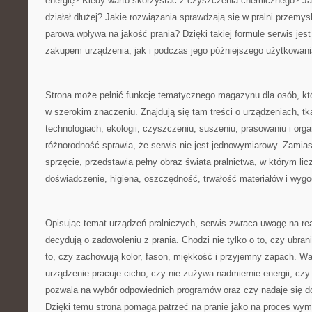
energię? Kiedy warto skorzystać z czyszczenia chemicznego? Ja
działał dłużej? Jakie rozwiązania sprawdzają się w pralni przemys
parowa wpływa na jakość prania? Dzięki takiej formule serwis je
zakupem urządzenia, jak i podczas jego późniejszego użytkowani
Strona może pełnić funkcję tematycznego magazynu dla osób, któ
w szerokim znaczeniu. Znajdują się tam treści o urządzeniach, tk
technologiach, ekologii, czyszczeniu, suszeniu, prasowaniu i organ
różnorodność sprawia, że serwis nie jest jednowymiarowy. Zamias
sprzęcie, przedstawia pełny obraz świata pralnictwa, w którym licz
doświadczenie, higiena, oszczędność, trwałość materiałów i wyg
Opisując temat urządzeń pralniczych, serwis zwraca uwagę na re
decydują o zadowoleniu z prania. Chodzi nie tylko o to, czy ubran
to, czy zachowują kolor, fason, miękkość i przyjemny zapach. Wa
urządzenie pracuje cicho, czy nie zużywa nadmiernie energii, czy
pozwala na wybór odpowiednich programów oraz czy nadaje się d
Dzięki temu strona pomaga patrzeć na pranie jako na proces wy