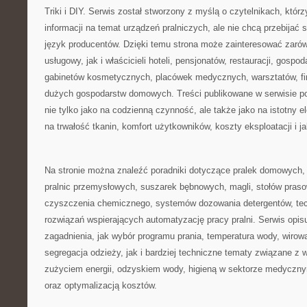
Triki i DIY. Serwis został stworzony z myślą o czytelnikach, któr
informacji na temat urządzeń pralniczych, ale nie chcą przebijać 
język producentów. Dzięki temu strona może zainteresować zar
usługowy, jak i właścicieli hoteli, pensjonatów, restauracji, gosp
gabinetów kosmetycznych, placówek medycznych, warsztatów, fi
dużych gospodarstw domowych. Treści publikowane w serwisie po
nie tylko jako na codzienną czynność, ale także jako na istotny 
na trwałość tkanin, komfort użytkowników, koszty eksploatacji i ja
Na stronie można znaleźć poradniki dotyczące pralek domowych, 
pralnic przemysłowych, suszarek bębnowych, magli, stołów praso
czyszczenia chemicznego, systemów dozowania detergentów, tec
rozwiązań wspierających automatyzację pracy pralni. Serwis opis
zagadnienia, jak wybór programu prania, temperatura wody, wirow
segregacja odzieży, jak i bardziej techniczne tematy związane z
zużyciem energii, odzyskiem wody, higieną w sektorze medycz
oraz optymalizacją kosztów.