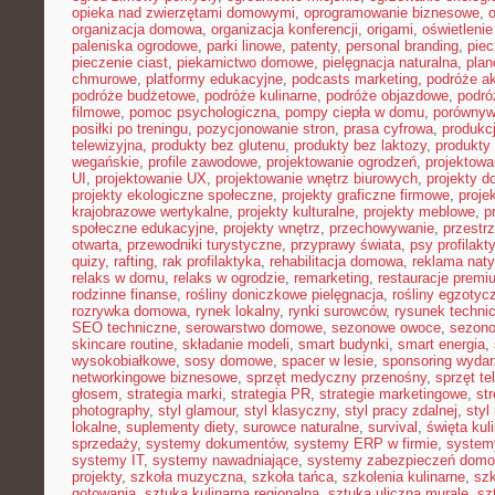
opieka nad zwierzętami domowymi
,
oprogramowanie biznesowe
,
organizacja domowa
,
organizacja konferencji
,
origami
,
oświetleni
paleniska ogrodowe
,
parki linowe
,
patenty
,
personal branding
,
piec
pieczenie ciast
,
piekarnictwo domowe
,
pielęgnacja naturalna
,
plan
chmurowe
,
platformy edukacyjne
,
podcasts marketing
,
podróże a
podróże budżetowe
,
podróże kulinarne
,
podróże objazdowe
,
podró
filmowe
,
pomoc psychologiczna
,
pompy ciepła w domu
,
porównyw
posiłki po treningu
,
pozycjonowanie stron
,
prasa cyfrowa
,
produkc
telewizyjna
,
produkty bez glutenu
,
produkty bez laktozy
,
produkty 
wegańskie
,
profile zawodowe
,
projektowanie ogrodzeń
,
projektowa
UI
,
projektowanie UX
,
projektowanie wnętrz biurowych
,
projekty 
projekty ekologiczne społeczne
,
projekty graficzne firmowe
,
proje
krajobrazowe wertykalne
,
projekty kulturalne
,
projekty meblowe
,
p
społeczne edukacyjne
,
projekty wnętrz
,
przechowywanie
,
przestr
otwarta
,
przewodniki turystyczne
,
przyprawy świata
,
psy profilakt
quizy
,
rafting
,
rak profilaktyka
,
rehabilitacja domowa
,
reklama nat
relaks w domu
,
relaks w ogrodzie
,
remarketing
,
restauracje premi
rodzinne finanse
,
rośliny doniczkowe pielęgnacja
,
rośliny egzotyc
rozrywka domowa
,
rynek lokalny
,
rynki surowców
,
rysunek techni
SEO techniczne
,
serowarstwo domowe
,
sezonowe owoce
,
sezon
skincare routine
,
składanie modeli
,
smart budynki
,
smart energia
,
wysokobiałkowe
,
sosy domowe
,
spacer w lesie
,
sponsoring wyda
networkingowe biznesowe
,
sprzęt medyczny przenośny
,
sprzęt te
głosem
,
strategia marki
,
strategia PR
,
strategie marketingowe
,
str
photography
,
styl glamour
,
styl klasyczny
,
styl pracy zdalnej
,
styl
lokalne
,
suplementy diety
,
surowce naturalne
,
survival
,
święta kul
sprzedaży
,
systemy dokumentów
,
systemy ERP w firmie
,
system
systemy IT
,
systemy nawadniające
,
systemy zabezpieczeń dom
projekty
,
szkoła muzyczna
,
szkoła tańca
,
szkolenia kulinarne
,
szk
gotowania
,
sztuka kulinarna regionalna
,
sztuka uliczna murale
,
sz