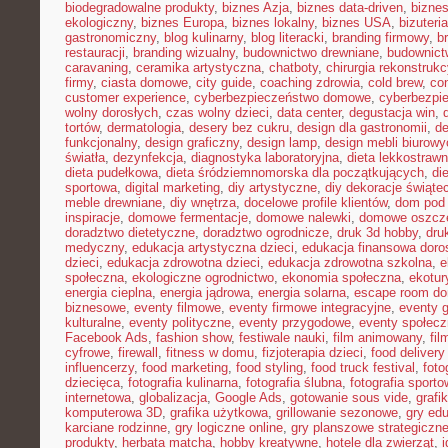
biodegradowalne produkty
,
biznes Azja
,
biznes data-driven
,
bizne
ekologiczny
,
biznes Europa
,
biznes lokalny
,
biznes USA
,
bizuter
gastronomiczny
,
blog kulinarny
,
blog literacki
,
branding firmowy
,
b
restauracji
,
branding wizualny
,
budownictwo drewniane
,
budownict
caravaning
,
ceramika artystyczna
,
chatboty
,
chirurgia rekonstrukc
firmy
,
ciasta domowe
,
city guide
,
coaching zdrowia
,
cold brew
,
co
customer experience
,
cyberbezpieczeństwo domowe
,
cyberbezpi
wolny dorosłych
,
czas wolny dzieci
,
data center
,
degustacja win
,
tortów
,
dermatologia
,
desery bez cukru
,
design dla gastronomii
,
de
funkcjonalny
,
design graficzny
,
design lamp
,
design mebli biurowy
światła
,
dezynfekcja
,
diagnostyka laboratoryjna
,
dieta lekkostraw
dieta pudełkowa
,
dieta śródziemnomorska dla początkujących
,
di
sportowa
,
digital marketing
,
diy artystyczne
,
diy dekoracje świąte
meble drewniane
,
diy wnętrza
,
docelowe profile klientów
,
dom pod 
inspiracje
,
domowe fermentacje
,
domowe nalewki
,
domowe oszcz
doradztwo dietetyczne
,
doradztwo ogrodnicze
,
druk 3d hobby
,
dru
medyczny
,
edukacja artystyczna dzieci
,
edukacja finansowa doro
dzieci
,
edukacja zdrowotna dzieci
,
edukacja zdrowotna szkolna
,
e
społeczna
,
ekologiczne ogrodnictwo
,
ekonomia społeczna
,
ekotur
energia cieplna
,
energia jądrowa
,
energia solarna
,
escape room d
biznesowe
,
eventy filmowe
,
eventy firmowe integracyjne
,
eventy 
kulturalne
,
eventy polityczne
,
eventy przygodowe
,
eventy społec
Facebook Ads
,
fashion show
,
festiwale nauki
,
film animowany
,
fi
cyfrowe
,
firewall
,
fitness w domu
,
fizjoterapia dzieci
,
food delivery
influencerzy
,
food marketing
,
food styling
,
food truck festival
,
foto
dziecięca
,
fotografia kulinarna
,
fotografia ślubna
,
fotografia sport
internetowa
,
globalizacja
,
Google Ads
,
gotowanie sous vide
,
grafi
komputerowa 3D
,
grafika użytkowa
,
grillowanie sezonowe
,
gry ed
karciane rodzinne
,
gry logiczne online
,
gry planszowe strategiczn
produkty
,
herbata matcha
,
hobby kreatywne
,
hotele dla zwierząt
,
i