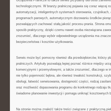
Urządzenia Pralnicze to także serwis przydatny dla osób zainte
technologicznymi. W branży pralniczej pojawia się coraz więcej r
automatyzacji, inteligentnych systemach sterowania, czujnikach, 
programach parowych, automatycznym dozowaniu środków piorąc
pozwalających zachować stałą jakość procesu prania. Strona oma
sposób praktyczny, dzięki czemu nawet osoba niezwiązana zawod
zrozumieć, dlaczego wybór odpowiedniego urządzenia ma znaczen
bezpieczeństwa i kosztów użytkowania.
Serwis może być pomocny również dla przedsiębiorców, którzy pl
pralniczych. Artykuły pozwalają lepiej poznać różnice między u
komercyjnymi i przemysłowymi, a także zrozumieć, dlaczego w in
nie tylko pojemność bębna, ale również trwałość konstrukcji, szy
obsługi, łatwość serwisowania, dostępność części, rodzaj zasilan
oraz możliwość dopasowania programu do konkretnego rodzaju tka
świadome planowanie inwestycji i pomaga uniknąć kosztownych b
Na stronie można znaleźć także treści związane z praktyczną pie