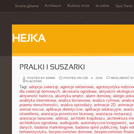
Archiwum
Budzisz mnie
Ja ciebie
Strona główna
Spis Treści
HEJKA
PRALKI I SUSZARKI
POSTED BY ADMIN
POSTED ON CZE - 4 - 2026
MOŻLIWOŚĆ K
WYŁĄCZONA
Tagi:
adopcje zwierząt
,
agencje reklamowe
,
agroturystyka rodzinn
dla zwierząt domowych
,
akcesoria ogrodowe
,
aktywizm ekologicz
aktywność twórcza
,
akustyka wnętrz
,
alarm domowy
,
alergie pok
analityka internetowa
,
analiza biznesowa
,
analiza cyfrowa
,
analiz
prawna nieruchomości
,
analiza sprzedaży
,
animacje 2D
,
animacje
animal rescue
,
aplikacje dietetyczne
,
aplikacje edukacyjne
,
aranż
oświetlenia
,
aranżacja przestrzeni biurowej
,
aranżacja restauracji
,
aranżacje tarasowe
,
arbitraż
,
architekt krajobrazu
,
architektura m
architektura ogrodowa
,
audioguide
,
automatyczna księgowość
,
au
danych
,
badania marketingowe
,
badania opinii publicznej
,
bajki e
behawiorystyka
,
bezpieczeństwo domowe
,
bezpieczeństwo finans