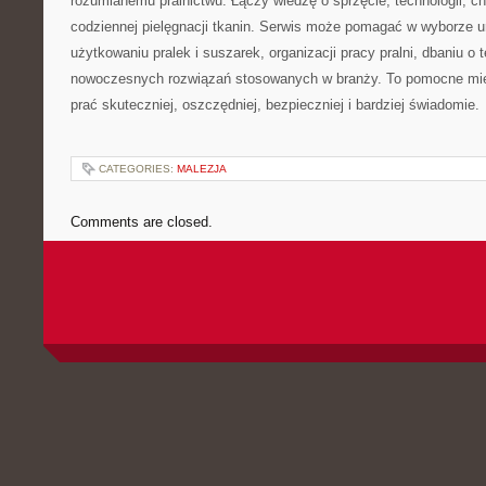
rozumianemu pralnictwu. Łączy wiedzę o sprzęcie, technologii, chem
codziennej pielęgnacji tkanin. Serwis może pomagać w wyborze 
użytkowaniu pralek i suszarek, organizacji pracy pralni, dbaniu o 
nowoczesnych rozwiązań stosowanych w branży. To pomocne mie
prać skuteczniej, oszczędniej, bezpieczniej i bardziej świadomie.
CATEGORIES:
MALEZJA
Comments are closed.