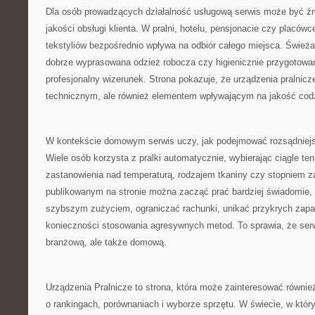
Dla osób prowadzących działalność usługową serwis może być źró
jakości obsługi klienta. W pralni, hotelu, pensjonacie czy placó
tekstyliów bezpośrednio wpływa na odbiór całego miejsca. Świeża 
dobrze wyprasowana odzież robocza czy higienicznie przygotowane
profesjonalny wizerunek. Strona pokazuje, że urządzenia pralnicz
technicznym, ale również elementem wpływającym na jakość codz
W kontekście domowym serwis uczy, jak podejmować rozsądniejs
Wiele osób korzysta z pralki automatycznie, wybierając ciągle t
zastanowienia nad temperaturą, rodzajem tkaniny czy stopniem z
publikowanym na stronie można zacząć prać bardziej świadomie, 
szybszym zużyciem, ograniczać rachunki, unikać przykrych zapa
konieczności stosowania agresywnych metod. To sprawia, że serw
branżową, ale także domową.
Urządzenia Pralnicze to strona, która może zainteresować równie
o rankingach, porównaniach i wyborze sprzętu. W świecie, w który