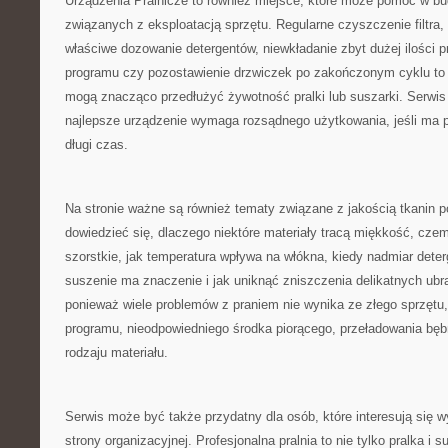
Urządzenia Pralnicze to również miejsce, które może pomóc w 
związanych z eksploatacją sprzętu. Regularne czyszczenie filtra,
właściwe dozowanie detergentów, niewkładanie zbyt dużej ilości 
programu czy pozostawienie drzwiczek po zakończonym cyklu to d
mogą znacząco przedłużyć żywotność pralki lub suszarki. Serwis
najlepsze urządzenie wymaga rozsądnego użytkowania, jeśli ma 
długi czas.
Na stronie ważne są również tematy związane z jakością tkanin p
dowiedzieć się, dlaczego niektóre materiały tracą miękkość, czemu
szorstkie, jak temperatura wpływa na włókna, kiedy nadmiar dete
suszenie ma znaczenie i jak uniknąć zniszczenia delikatnych ubr
ponieważ wiele problemów z praniem nie wynika ze złego sprzętu,
programu, nieodpowiedniego środka piorącego, przeładowania bęb
rodzaju materiału.
Serwis może być także przydatny dla osób, które interesują się 
strony organizacyjnej. Profesjonalna pralnia to nie tylko pralka i 