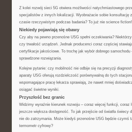
Z kolei rozwój sieci 5G otwiera możliwości natychmiastowego prz
specjalistów z innych lokalizacji. Wyobrażacie sobie konsultację 
czasie rzeczywistym podczas badania? To już nie science fiction!
Niekiedy pojawiają się obawy
Czy aby na pewno przenośne USG spełni oczekiwania? Niektórzy 
czy trwałość urządzeń. Jednak producenci coraz częściej stawiaj
certyfikacje jakościowe. To trochę jak wybór dobrego samochodu 
sprawdzone rozwiązania.
Kolejne pytanie: czy mobilność nie odbije się na precyzji diagno
aparaty USG oferują rozdzielczość porównywalną do tych stacjona
wspomagające pracę lekarza sprawiają, że nawet mniej doświad
osiągać świetne wyniki.
Przyszłość bez granic
Widzimy wyraźnie kierunek rozwoju – coraz więcej funkcji, coraz 
jeszcze większa dostępność. To jak przejście od światła świecy 
nie do zatrzymania. Może kiedyś przenośne USG będzie czymś 
termometr cyfrowy?