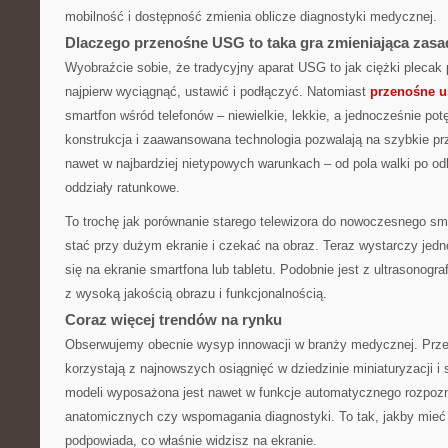
mobilność i dostępność zmienia oblicze diagnostyki medycznej.
Dlaczego przenośne USG to taka gra zmieniająca zas
Wyobraźcie sobie, że tradycyjny aparat USG to jak ciężki plecak p
najpierw wyciągnąć, ustawić i podłączyć. Natomiast
przenośne u
smartfon wśród telefonów – niewielkie, lekkie, a jednocześnie p
konstrukcja i zaawansowana technologia pozwalają na szybkie pr
nawet w najbardziej nietypowych warunkach – od pola walki po od
oddziały ratunkowe.
To trochę jak porównanie starego telewizora do nowoczesnego sma
stać przy dużym ekranie i czekać na obraz. Teraz wystarczy jedno 
się na ekranie smartfona lub tabletu. Podobnie jest z ultrasonogra
z wysoką jakością obrazu i funkcjonalnością.
Coraz więcej trendów na rynku
Obserwujemy obecnie wysyp innowacji w branży medycznej. Prz
korzystają z najnowszych osiągnięć w dziedzinie miniaturyzacji i s
modeli wyposażona jest nawet w funkcje automatycznego rozpozn
anatomicznych czy wspomagania diagnostyki. To tak, jakby mieć 
podpowiada, co właśnie widzisz na ekranie.