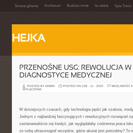
Archiwum
Budzisz mnie
Ja ciebie
Strona główna
Spis Treści
HEJKA
PRZENOŚNE USG: REWOLUCJA W
DIAGNOSTYCE MEDYCZNEJ
POSTED BY ADMIN
POSTED ON CZE - 11 - 2025
MOŻLIWOŚĆ 
WYŁĄCZONA
W dzisiejszych czasach, gdy technologia pędzi jak szalona, medy
Jednym z najbardziej fascynujących i rewolucyjnych rozwiązań s
zastanawialiście się kiedyś, jak wyglądałaby codzienna praca le
ze sobą ultrasonograf wszędzie, gdzie akurat jest potrzebny? To 