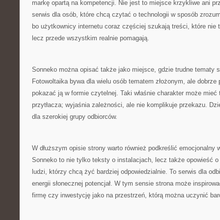
markę opartą na kompetencji. Nie jest to miejsce krzykliwe ani 
serwis dla osób, które chcą czytać o technologii w sposób zrozu
bo użytkownicy internetu coraz częściej szukają treści, które nie
lecz przede wszystkim realnie pomagają.
Sonneko można opisać także jako miejsce, gdzie trudne tematy st
Fotowoltaika bywa dla wielu osób tematem złożonym, ale dobrze 
pokazać ją w formie czytelnej. Taki właśnie charakter może mieć t
przytłacza; wyjaśnia zależności, ale nie komplikuje przekazu. Dzi
dla szerokiej grupy odbiorców.
W dłuższym opisie strony warto również podkreślić emocjonalny w
Sonneko to nie tylko teksty o instalacjach, lecz także opowieść o
ludzi, którzy chcą żyć bardziej odpowiedzialnie. To serwis dla od
energii słonecznej potencjał. W tym sensie strona może inspirow
firmę czy inwestycję jako na przestrzeń, którą można uczynić ba