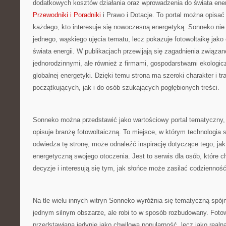
dodatkowych kosztów działania oraz wprowadzenia do świata ener
Przewodniki i Poradniki
i Prawo i Dotacje. To portal można opisać
każdego, kto interesuje się nowoczesną energetyką. Sonneko nie 
jednego, wąskiego ujęcia tematu, lecz pokazuje fotowoltaikę jako
świata energii. W publikacjach przewijają się zagadnienia związ
jednorodzinnymi, ale również z firmami, gospodarstwami ekologic
globalnej energetyki. Dzięki temu strona ma szeroki charakter i tr
początkujących, jak i do osób szukających pogłębionych treści.
Sonneko można przedstawić jako wartościowy portal tematyczny,
opisuje branżę fotowoltaiczną. To miejsce, w którym technologia 
odwiedza tę stronę, może odnaleźć inspirację dotyczące tego, j
energetyczną swojego otoczenia. Jest to serwis dla osób, które
decyzje i interesują się tym, jak słońce może zasilać codzienność
Na tle wielu innych witryn Sonneko wyróżnia się tematyczną spójn
jednym silnym obszarze, ale robi to w sposób rozbudowany. Fotowol
przedstawiana jedynie jako chwilowa popularność, lecz jako realn