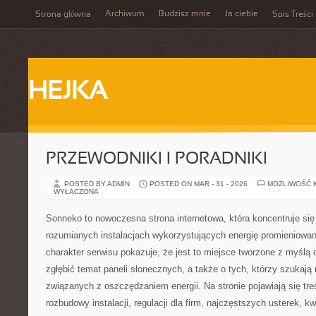
Archiwum
Budzisz mnie
Ja ciebie
Strona główna
Spis Treści
HEJKA
PRZEWODNIKI I PORADNIKI
POSTED BY ADMIN
POSTED ON MAR - 31 - 2026
MOŻLIWOŚĆ 
WYŁĄCZONA
Sonneko to nowoczesna strona internetowa, która koncentruje się 
rozumianych instalacjach wykorzystujących energię promieniowa
charakter serwisu pokazuje, że jest to miejsce tworzone z myślą 
zgłębić temat paneli słonecznych, a także o tych, którzy szukają 
związanych z oszczędzaniem energii. Na stronie pojawiają się tr
rozbudowy instalacji, regulacji dla firm, najczęstszych usterek, k