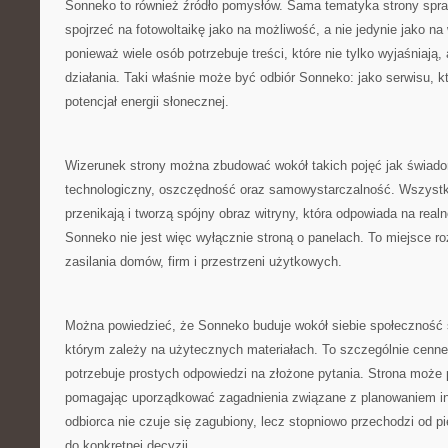
Sonneko to również źródło pomysłów. Sama tematyka strony spra
spojrzeć na fotowoltaikę jako na możliwość, a nie jedynie jako n
ponieważ wiele osób potrzebuje treści, które nie tylko wyjaśniają
działania. Taki właśnie może być odbiór Sonneko: jako serwisu, k
potencjał energii słonecznej.
Wizerunek strony można zbudować wokół takich pojęć jak świad
technologiczny, oszczędność oraz samowystarczalność. Wszystki
przenikają i tworzą spójny obraz witryny, która odpowiada na rea
Sonneko nie jest więc wyłącznie stroną o panelach. To miejsce r
zasilania domów, firm i przestrzeni użytkowych.
Można powiedzieć, że Sonneko buduje wokół siebie społeczność
którym zależy na użytecznych materiałach. To szczególnie cenne
potrzebuje prostych odpowiedzi na złożone pytania. Strona może p
pomagając uporządkować zagadnienia związane z planowaniem in
odbiorca nie czuje się zagubiony, lecz stopniowo przechodzi od 
do konkretnej decyzji.