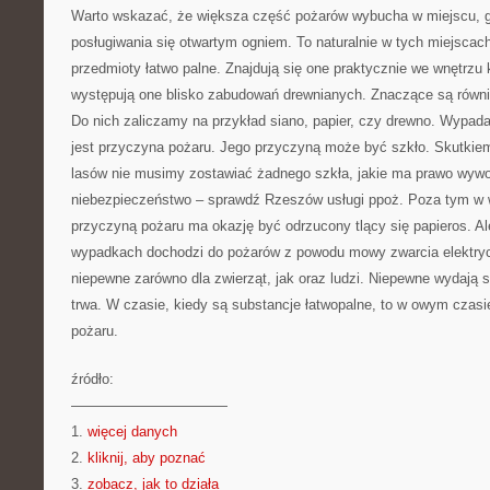
Warto wskazać, że większa część pożarów wybucha w miejscu, g
posługiwania się otwartym ogniem. To naturalnie w tych miejsca
przedmioty łatwo palne. Znajdują się one praktycznie we wnętrz
występują one blisko zabudowań drewnianych. Znaczące są równie
Do nich zaliczamy na przykład siano, papier, czy drewno. Wypada
jest przyczyna pożaru. Jego przyczyną może być szkło. Skutkiem
lasów nie musimy zostawiać żadnego szkła, jakie ma prawo wywo
niebezpieczeństwo – sprawdź Rzeszów usługi ppoż. Poza tym w 
przyczyną pożaru ma okazję być odrzucony tlący się papieros. Ale
wypadkach dochodzi do pożarów z powodu mowy zwarcia elektryc
niepewne zarówno dla zwierząt, jak oraz ludzi. Niepewne wydają 
trwa. W czasie, kiedy są substancje łatwopalne, to w owym czas
pożaru.
źródło:
———————————
1.
więcej danych
2.
kliknij, aby poznać
3.
zobacz, jak to działa