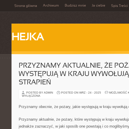
Archiwum
Budzisz mnie
Ja ciebie
Strona główna
Spis Treści
HEJKA
PRZYZNAMY AKTUALNIE, ŻE POŻA
WYSTĘPUJĄ W KRAJU WYWOŁUJ
STRAPIEŃ
POSTED BY ADMIN
POSTED ON WRZ - 24 - 2025
MOŻLIWOŚĆ 
WYŁĄCZONA
Przyznamy obecnie, że pożary, jakie występują w kraju wywołują 
Przyznamy aktualnie, że pożary, które występują w kraju wywołują
jednakże zaznaczyć, w jaki sposób one powstają i co moglibyśmy