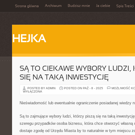
Archiwum
Budzisz mnie
Ja ciebie
Strona główna
Spis Treści
HEJKA
SĄ TO CIEKAWE WYBORY LUDZI, 
SIĘ NA TAKĄ INWESTYCJĘ
POSTED BY ADMIN
POSTED ON PAŹ - 8 - 2025
MOŻLIWOŚĆ K
WYŁĄCZONA
Nieświadomość lub ewentualnie ograniczenie posiadanej wiedzy n
Są to zajmujące wybory ludzi, którzy piszą się na taką inwestycj
szeregu przypadków osoba biznesu, która chce otworzyć własną dz
dostaje zgodę od Urzędu Miasta by to naturalnie w tym miejscu 