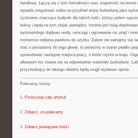
handlowy. Łączą się z tym formalności oraz znajomość na temat 
wypada uregulować sobie na przykład ekipę budowlaną jaka wykona
zyskowne znaczące budynki dla takich ludzi, którzy potem spr
boksy i będą na tym zbijać pieniądze. Istotne jest tutaj dopilnowa
wyśmienitego dopływu wody, rurociągi i ogrzewanie rur, prąd i in
momencie oddania pawilonu do użytku. Zatem nie wahajmy się na ta
stać a posiadamy do tego głowę, to jesteśmy w stanie prędko p
spowodować następne miejsca pracy, o które ciężko w kraju. Gig
albowiem też stawia się na odpowiednie materiały budowlane. Lud
przychodzący do takiego obiektu będą mogli wydawać opinie.
Polecamy strony:
1.
Przeczytaj cały artykuł
2.
Zobacz, co polecamy
3.
Zobacz powiązane treści