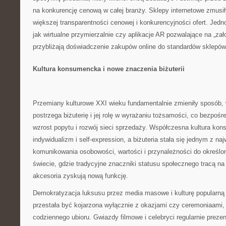
na konkurencję cenową w całej branży. Sklepy internetowe zmusił
większej transparentności cenowej i konkurencyjności ofert. Jedn
jak wirtualne przymierzalnie czy aplikacje AR pozwalające na „zało
przybliżają doświadczenie zakupów online do standardów sklepów
Kultura konsumencka i nowe znaczenia biżuterii
Przemiany kulturowe XXI wieku fundamentalnie zmieniły sposób, 
postrzega biżuterię i jej rolę w wyrażaniu tożsamości, co bezpośre
wzrost popytu i rozwój sieci sprzedaży. Współczesna kultura ko
indywidualizm i self-expression, a biżuteria stała się jednym z na
komunikowania osobowości, wartości i przynależności do określ
świecie, gdzie tradycyjne znaczniki statusu społecznego tracą na
akcesoria zyskują nową funkcję.
Demokratyzacja luksusu przez media masowe i kulturę popularną s
przestała być kojarzona wyłącznie z okazjami czy ceremoniaami,
codziennego ubioru. Gwiazdy filmowe i celebryci regularnie prezent