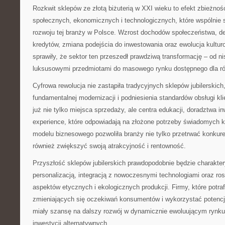
Rozkwit sklepów ze złotą biżuterią w XXI wieku to efekt zbieżnoś
społecznych, ekonomicznych i technologicznych, które wspólnie s
rozwoju tej branży w Polsce. Wzrost dochodów społeczeństwa, d
kredytów, zmiana podejścia do inwestowania oraz ewolucja kultur
sprawiły, że sektor ten przeszedł prawdziwą transformację – od 
luksusowymi przedmiotami do masowego rynku dostępnego dla ró
Cyfrowa rewolucja nie zastąpiła tradycyjnych sklepów jubilerskich,
fundamentalnej modernizacji i podniesienia standardów obsługi kl
już nie tylko miejsca sprzedaży, ale centra edukacji, doradztwa in
experience, które odpowiadają na złożone potrzeby świadomych 
modelu biznesowego pozwoliła branży nie tylko przetrwać konkur
również zwiększyć swoją atrakcyjność i rentowność.
Przyszłość sklepów jubilerskich prawdopodobnie będzie charakte
personalizacją, integracją z nowoczesnymi technologiami oraz 
aspektów etycznych i ekologicznych produkcji. Firmy, które potra
zmieniających się oczekiwań konsumentów i wykorzystać potencja
miały szansę na dalszy rozwój w dynamicznie ewoluującym rynku
inwestycji alternatywnych.