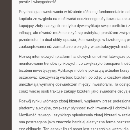
prestiż i wiarygodność.
Psychologia inwestowania w biżuterię różni się fundamentalnie o
kapitału ze względu na możliwość codziennego użytkowania zaku
kupujący złoty naszyjnik nie tylko dywersyfikuje swoje portfolio i
inflacją, ale również może cieszyć się estetyką i prestiżem zw
przedmiotu. Ta dual utility sprawia, że inwestycje w biżuterię są 
zaakceptowania niż zamrażanie pieniędzy w abstrakcyjnych inst
Rozwój internetowych platform handlowych umożliwił łatwiejsze p
monitorowanie trendów rynkowych, co zwiększyło transparentność
biżuterii inwestycyjnej. Aplikacje mobilne pokazują aktualne kursy
oszacować rzeczywistą wartość biżuterii po odjęciu kosztów obrób
umożliwiają wymianę doświadczeń między inwestorami. Ta dostępn
coraz więcej osób traktuje zakupy biżuterii jako świadome decyzj
Rozwój rynku wtórnego złotej biżuterii, wspierany przez profesjon
platformy aukcyjne, zwiększył płynność tych inwestycji i obniżył 
Możliwość łatwego i szybkiego spieniężenia złotej biżuterii w razie
ona postrzegana jako znacznie bardziej elastyczna forma oszczęd
czy obligacje. Ten aspekt liquid asset jest szczególnie ważny dla