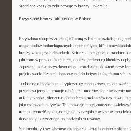
średniego koszyka zakupowego w branży jubilerskiej.
Przyszłość branży jubilerskiej w Polsce
Przyszłość sklepów ze złotą biżuterią w Polsce kształtuje się po
megatrendów technologicznych i społecznych, które prawdopodob
branży w kolejnych dekadach. Sztuczna inteligencja i machine le
jubilerom w personalizacji ofert, analizie preferencji klientów i op
zapasami, ale w przyszłości mogą umożliwić całkowicie nowe form
projektowania biżuterii dopasowanej do indywidualnych potrzeb i a
Technologia blockchain i kryptowaluty mogą zrewolucjonizować sp
przechowujemy informacje o biżuterii, umożliwiając stworzenie ni
autentyczności, śledzenie pochodzenia materiałów czy nawet tok
jako cyfrowych aktywów. Te innowacje mogą znacząco zwiększyć
transparentność rynku, co będzie szczególnie ważne w kontekś
dotyczących etycznego pochodzenia surowców.
Sustainability i świadomość ekologiczna prawdopodobnie staną s