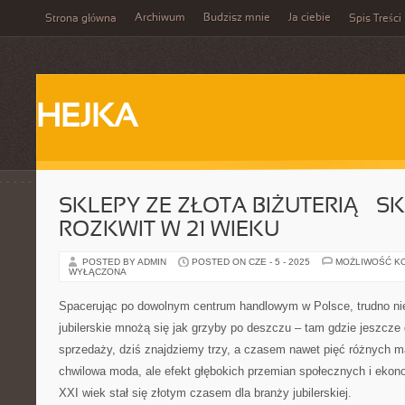
Archiwum
Budzisz mnie
Ja ciebie
Strona główna
Spis Treści
HEJKA
SKLEPY ZE ZŁOTA BIŻUTERIĄ – S
ROZKWIT W 21 WIEKU
POSTED BY ADMIN
POSTED ON CZE - 5 - 2025
MOŻLIWOŚĆ K
WYŁĄCZONA
Spacerując po dowolnym centrum handlowym w Polsce, trudno ni
jubilerskie mnożą się jak grzyby po deszczu – tam gdzie jeszcze
sprzedaży, dziś znajdziemy trzy, a czasem nawet pięć różnych m
chwilowa moda, ale efekt głębokich przemian społecznych i ekono
XXI wiek stał się złotym czasem dla branży jubilerskiej.