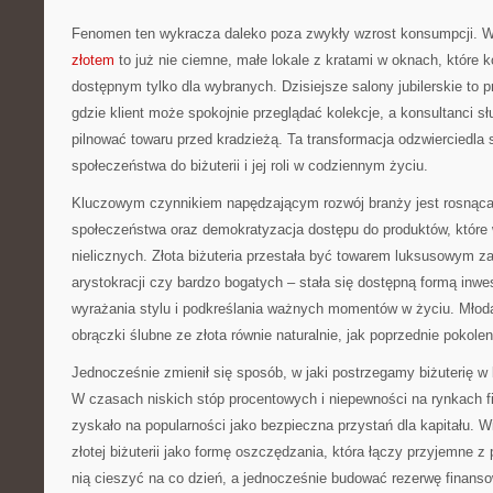
Fenomen ten wykracza daleko poza zwykły wzrost konsumpcji.
złotem
to już nie ciemne, małe lokale z kratami w oknach, które k
dostępnym tylko dla wybranych. Dzisiejsze salony jubilerskie to p
gdzie klient może spokojnie przeglądać kolekcje, a konsultanci 
pilnować towaru przed kradzieżą. Ta transformacja odzwierciedla
społeczeństwa do biżuterii i jej roli w codziennym życiu.
Kluczowym czynnikiem napędzającym rozwój branży jest rosnąca
społeczeństwa oraz demokratyzacja dostępu do produktów, które
nielicznych. Złota biżuteria przestała być towarem luksusowym 
arystokracji czy bardzo bogatych – stała się dostępną formą inw
wyrażania stylu i podkreślania ważnych momentów w życiu. Młod
obrączki ślubne ze złota równie naturalnie, jak poprzednie pokolen
Jednocześnie zmienił się sposób, w jaki postrzegamy biżuterię w
W czasach niskich stóp procentowych i niepewności na rynkach f
zyskało na popularności jako bezpieczna przystań dla kapitału. W
złotej biżuterii jako formę oszczędzania, która łączy przyjemne
nią cieszyć na co dzień, a jednocześnie budować rezerwę finans