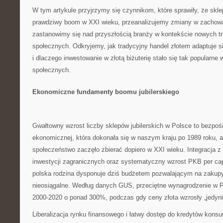
W tym artykule przyjrzymy się czynnikom, które sprawiły, że skle
prawdziwy boom w XXI wieku, przeanalizujemy zmiany w zachow
zastanowimy się nad przyszłością branży w kontekście nowych tr
społecznych. Odkryjemy, jak tradycyjny handel złotem adaptuje s
i dlaczego inwestowanie w złotą biżuterię stało się tak popularne
społecznych.
Ekonomiczne fundamenty boomu jubilerskiego
Gwałtowny wzrost liczby sklepów jubilerskich w Polsce to bezpośr
ekonomicznej, która dokonała się w naszym kraju po 1989 roku, a
społeczeństwo zaczęło zbierać dopiero w XXI wieku. Integracja z
inwestycji zagranicznych oraz systematyczny wzrost PKB per capi
polska rodzina dysponuje dziś budżetem pozwalającym na zakupy,
nieosiągalne. Według danych GUS, przeciętne wynagrodzenie w P
2000-2020 o ponad 300%, podczas gdy ceny złota wzrosły „jedyni
Liberalizacja rynku finansowego i łatwy dostęp do kredytów kon