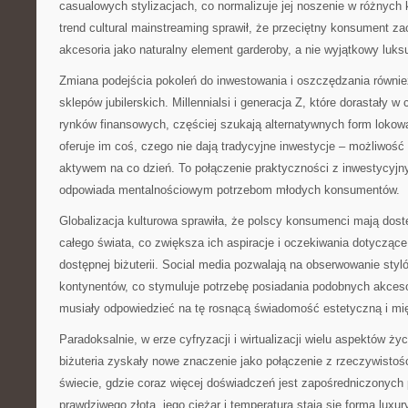
casualowych stylizacjach, co normalizuje jej noszenie w różnych
trend cultural mainstreaming sprawił, że przeciętny konsument za
akcesoria jako naturalny element garderoby, a nie wyjątkowy luks
Zmiana podejścia pokoleń do inwestowania i oszczędzania równie
sklepów jubilerskich. Millennialsi i generacja Z, które dorastały w
rynków finansowych, częściej szukają alternatywnych form lokowan
oferuje im coś, czego nie dają tradycyjne inwestycje – możliwość
aktywem na co dzień. To połączenie praktyczności z inwestycyjn
odpowiada mentalnościowym potrzebom młodych konsumentów.
Globalizacja kulturowa sprawiła, że polscy konsumenci mają dost
całego świata, co zwiększa ich aspiracje i oczekiwania dotyczące
dostępnej biżuterii. Social media pozwalają na obserwowanie styl
kontynentów, co stymuluje potrzebę posiadania podobnych akcesor
musiały odpowiedzieć na tę rosnącą świadomość estetyczną i mi
Paradoksalnie, w erze cyfryzacji i wirtualizacji wielu aspektów ży
biżuteria zyskały nowe znaczenie jako połączenie z rzeczywistośc
świecie, gdzie coraz więcej doświadczeń jest zapośredniczonych 
prawdziwego złota, jego ciężar i temperatura stają się formą luxu