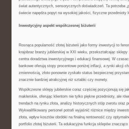
świat autentycznych, sensorycznych doświadczeń. Ta potrzeba „
świecie napędza popyt na wysokiej jakości, fizyczne przedmioty 
Inwestycyjny aspekt współczesnej biżuterii
Rosnąca popularność złotej biżuterii jako formy inwestycji to feno
krajobraz branży jubilerskiej w XXI wieku, przekształcając sklep
centra doradztwa inwestycyjnego i edukacji finansowej. W czasac
bankowe oferują stopy procentowe poniżej inflacji, a rynki akcji c
zmiennością, złoto ponownie zyskało status bezpiecznej przystani 
znacznie bardziej atrakcyjnej niż sztabki czy monety.
Współczesne sklepy jubilerskie coraz częściej pozycjonują się j
maklerskie, oferując klientom nie tylko piękne przedmioty, ale rów
trendach na rynku złota, analizy historycznych stóp zwrotu oraz 
Wykwalifikowany personel potrafi wyjaśnić różnice między inwes
złota, wpływ kosztów obróbki na finalną rentowność czy optymaln
portfolio złotej biżuterii. Ta edukacyjna funkcja sklepów znacząco