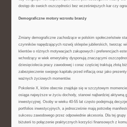
dostęp do swoich oszczędności bez wcześniejszych kar czy ogra
Demograficzne motory wzrostu branży
Zmiany demograficzne zachodzące w polskim społeczeństwie sta
czynników napędzających rozwój sklepów jubilerskich, tworząc w
klientów o różnych motywacjach zakupowych i preferencjach est
wchodzący w wiek emerytalny dysponują znaczącymi oszczędno
dziesięciolecia pracy zawodowej i coraz częściej traktują złotą bi
zabezpieczenie swojego kapitału przed inflacją oraz jako prezenty
ważnych życiowych momentów.
Pokolenie X, które obecnie znajduje się w szczytowym momencie 
osiąga najwyższe w życiu dochody, stanowi najbardziej aktywną 
inwestycyjnej. Osoby w wieku 40-55 lat często podejmują decyzje
portfolios inwestycyjnych, a jednocześnie mają potrzebę manifes
sukcesu zawodowego przez odpowiednie akcesoria. Dla tej grupy 
biżuterii to połączenie praktycznych korzyści finansowych z ko