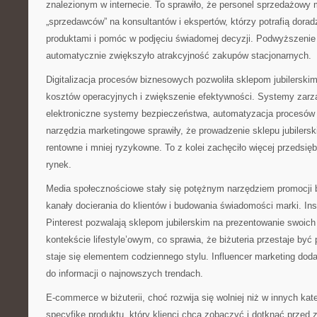
znalezionym w internecie. To sprawiło, że personel sprzedażowy 
„sprzedawców” na konsultantów i ekspertów, którzy potrafią dorad
produktami i pomóc w podjęciu świadomej decyzji. Podwyższenie
automatycznie zwiększyło atrakcyjność zakupów stacjonarnych.
Digitalizacja procesów biznesowych pozwoliła sklepom jubilerski
kosztów operacyjnych i zwiększenie efektywności. Systemy zarz
elektroniczne systemy bezpieczeństwa, automatyzacja procesów
narzędzia marketingowe sprawiły, że prowadzenie sklepu jubilerski
rentowne i mniej ryzykowne. To z kolei zachęciło więcej przedsię
rynek.
Media społecznościowe stały się potężnym narzędziem promocji b
kanały docierania do klientów i budowania świadomości marki. I
Pinterest pozwalają sklepom jubilerskim na prezentowanie swoic
kontekście lifestyle’owym, co sprawia, że biżuteria przestaje być
staje się elementem codziennego stylu. Influencer marketing do
do informacji o najnowszych trendach.
E-commerce w biżuterii, choć rozwija się wolniej niż w innych ka
specyfikę produktu, który klienci chcą zobaczyć i dotknąć przed