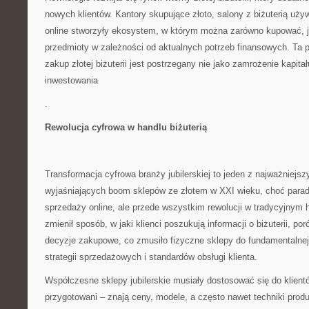
nowych klientów. Kantory skupujące złoto, salony z biżuterią uży
online stworzyły ekosystem, w którym można zarówno kupować, j
przedmioty w zależności od aktualnych potrzeb finansowych. Ta 
zakup złotej biżuterii jest postrzegany nie jako zamrożenie kapita
inwestowania
.
Rewolucja cyfrowa w handlu biżuterią
Transformacja cyfrowa branży jubilerskiej to jeden z najważniejs
wyjaśniających boom sklepów ze złotem w XXI wieku, choć parado
sprzedaży online, ale przede wszystkim rewolucji w tradycyjnym h
zmienił sposób, w jaki klienci poszukują informacji o biżuterii, po
decyzje zakupowe, co zmusiło fizyczne sklepy do fundamentalnej
strategii sprzedażowych i standardów obsługi klienta.
Współczesne sklepy jubilerskie musiały dostosować się do klient
przygotowani – znają ceny, modele, a często nawet techniki produ