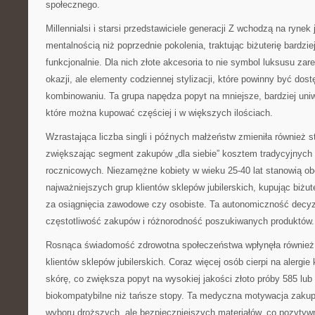
społecznego.
Millennialsi i starsi przedstawiciele generacji Z wchodzą na rynek j
mentalnością niż poprzednie pokolenia, traktując biżuterię bardzie
funkcjonalnie. Dla nich złote akcesoria to nie symbol luksusu za
okazji, ale elementy codziennej stylizacji, które powinny być dos
kombinowaniu. Ta grupa napędza popyt na mniejsze, bardziej uniwe
które można kupować częściej i w większych ilościach.
Wzrastająca liczba singli i późnych małżeństw zmieniła również st
zwiększając segment zakupów „dla siebie” kosztem tradycyjnych
rocznicowych. Niezamężne kobiety w wieku 25-40 lat stanowią ob
najważniejszych grup klientów sklepów jubilerskich, kupując biżute
za osiągnięcia zawodowe czy osobiste. Ta autonomiczność decy
częstotliwość zakupów i różnorodność poszukiwanych produktów.
Rosnąca świadomość zdrowotna społeczeństwa wpłynęła również 
klientów sklepów jubilerskich. Coraz więcej osób cierpi na alergi
skórę, co zwiększa popyt na wysokiej jakości złoto próby 585 lub 
biokompatybilne niż tańsze stopy. Ta medyczna motywacja zaku
wyboru droższych, ale bezpieczniejszych materiałów, co pozytyw