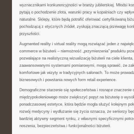
wyznacznikami konkurencyjności w branży jubilerskiej. Młodsi k
pytają o pochodzenie złota, warunki pracy w kopalniach czy wpły
naturalne. Sklepy, które będą potrafić oferować certyfikowaną biżu
pochodzącą z etycznych źródeł, zyskają znaczącą przewagę kon
przyszłości.
Augmented reality i virtual reality mogą rozwiązać jeden z najwi
commerce w biżuterii – niemożność „przymierzenia” produktu prz
pozwalające na realistyczną wizualizację biżuterii na ciele klienta
zaawansowanymi systemami pomiarowymi, mogą sprawić, że zakup
komfortowe jak wizyty w tradycyjnych salonach. To może prowadz
biznesowych i powstania nowych form retail experience.
Demograficzne starzenie się społeczeństwa i rosnące znaczenie 
międzypokoleniowego może zwiększyć popyt na biżuterię o wysoki
ponadczasowej estetyce, która będzie mogła służyć kolejnym po
rozwój medycyny i wydłużanie się życia oznacza, że seniorzy będ
bardziej aktywny segment rynku, z własnymi specyficznymi pot
noszenia, bezpieczeństwa i funkcjonalności biżuterii.