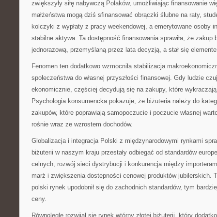
zwiększyły siłę nabywczą Polaków, umożliwiając finansowanie w
małżeństwa mogą dziś sfinansować obrączki ślubne na raty, stude
kolczyki z wypłaty z pracy weekendowej, a emerytowane osoby in
stabilne aktywa. Ta dostępność finansowania sprawiła, że zakup bi
jednorazową, przemyślaną przez lata decyzją, a stał się element
Fenomen ten dodatkowo wzmocniła stabilizacja makroekonomiczna
społeczeństwa do własnej przyszłości finansowej. Gdy ludzie czu
ekonomicznie, częściej decydują się na zakupy, które wykraczaj
Psychologia konsumencka pokazuje, że biżuteria należy do katego
zakupów, które poprawiają samopoczucie i poczucie własnej warto
rośnie wraz ze wzrostem dochodów.
Globalizacja i integracja Polski z międzynarodowymi rynkami spraw
biżuterii w naszym kraju przestały odbiegać od standardów europej
celnych, rozwój sieci dystrybucji i konkurencja między importera
marż i zwiększenia dostępności cenowej produktów jubilerskich. T
polski rynek upodobnił się do zachodnich standardów, tym bardzie
ceny.
Równolegle rozwijał się rynek wtórny złotej biżuterii, który dodatk