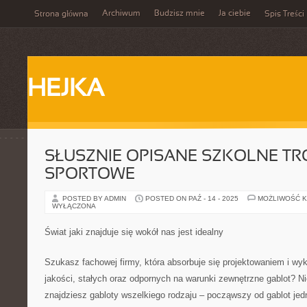
Archiwum
Budzisz mnie
Ja ciebie
Strona główna
Spis Treści
HEJKA
SŁUSZNIE OPISANE SZKOLNE TR
SPORTOWE
POSTED BY ADMIN
POSTED ON PAŹ - 14 - 2025
MOŻLIWOŚĆ 
WYŁĄCZONA
Świat jaki znajduje się wokół nas jest idealny
Szukasz fachowej firmy, która absorbuje się projektowaniem i w
jakości, stałych oraz odpornych na warunki zewnętrzne gablot? Nie
znajdziesz gabloty wszelkiego rodzaju – począwszy od gablot jed