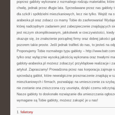
poprzez gabloty wykonane z rozmaitego rodzaju materiałów, które
chwilę, jednak przez długie lata. Sprzedawane przez nas gabloty 
dla szkół i spółdzielni mieszkaniowych, lecz nie tylko. Wejdź na 
arabeska.pl oraz zobacz co mamy Tobie do zaoferowania! Wydaje 
której nadrzędnym zadaniem jest zabezpieczenie znajdujących się 
jest niczym skomplikowanym, jakkolwiek w rzeczywistości, kiedy
okazuje się, że znalezienie porządnej firmy oraz dobrej jakości g
pozorem takie proste. Jeśli jednak trafiłeś do nas, to jesteś na o
Proponujemy Tobie rozmaitego typu gabloty – http://www.batr.com.
tylko oraz wyłącznie wysoką jakością wykonana oraz trwałymi ma
gabloty-arabeska.pl możesz zobaczyć przykłądowe realizacje i z
artykuł. Zapraszamy! Prowadzona przez nas korporacja zajmuje
sprzedażą gablot, które newralgiczne przeznaczenie znajdują w s
mieszkaniowych i firmach, pozwalając na umieszczenie za szybą i
nie zostanie ona zniszczona czy usunięta, dzięki czemu odczytaj
Nasze gabloty to doskonałe rozwiązanie dla umieszczania ogłosz
wymagane są Tobie gabloty, możesz zakupić je u nas!
1.
felietony