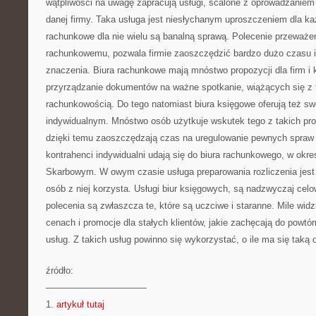
wątpliwości na uwagę zapracują usługi, scalone z oprowadzaniem
danej firmy. Taka usługa jest niesłychanym uproszczeniem dla każ
rachunkowe dla nie wielu są banalną sprawą. Polecenie przeważe
rachunkowemu, pozwala firmie zaoszczędzić bardzo dużo czasu i 
znaczenia. Biura rachunkowe mają mnóstwo propozycji dla firm i k
przyrządzanie dokumentów na ważne spotkanie, wiążących się z 
rachunkowością. Do tego natomiast biura księgowe oferują też sw
indywidualnym. Mnóstwo osób użytkuje wskutek tego z takich pro
dzięki temu zaoszczędzają czas na uregulowanie pewnych spra
kontrahenci indywidualni udają się do biura rachunkowego, w okre
Skarbowym. W owym czasie usługa preparowania rozliczenia jest
osób z niej korzysta. Usługi biur księgowych, są nadzwyczaj celo
polecenia są zwłaszcza te, które są uczciwe i staranne. Mile widz
cenach i promocje dla stałych klientów, jakie zachęcają do powtó
usług. Z takich usług powinno się wykorzystać, o ile ma się taką 
źródło:
———————————
1.
artykuł tutaj