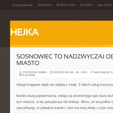
Archiwum
Budzisz mnie
Ja ciebie
Strona główna
Spis Treści
HEJKA
SOSNOWIEC TO NADZWYCZAJ O
MIASTO
POSTED BY ADMIN
POSTED ON SIE - 29 - 2025
MOŻLIWOŚĆ 
WYŁĄCZONA
Usługi księgowe nigdy nie odejdą z mody. Z takich usług korzyst
Bardzo dużą popularnością, radują się przeróżnego typu biura ra
tym mieście, w tej specjalizacji nie brakuje. Mimo, że wszystkie
specyfikację, to jednakże każde z nich ma inną ofertę i czym in