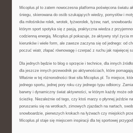
Micoplus.pl to zatem nowoczesna platforma poświęcona światu ak
śniegu, skierowana do osób szukających wiedzy, pomysłów i motyw
dla miłośników rolek, wrotek, łyżworolek, łyżew, nart, snowboardu 
którym sport spotyka się z pasją, praktyczna wiedza z przyjemnoś
codzienną energią. Micoplus.pl pokazuje, że aktywny styl życia m
kierunków i wiele form, ale zawsze zaczyna się od jednego: od ch
poczuć wiatr, złapać równowagę i czerpać z ruchu jak najwięcej sa
Dla jednych będzie to blog o sprzęcie i technice, dla innych źród
dla jeszcze innych przewodnik po aktywnościach, które pomagają 
Właśnie w tej różnorodności tkwi siła Micoplus.pl. To miejsce, któ
jednego sportu, jednej pory roku czy jednego typu odbiorcy. Zamia
barwny i dynamiczny świat aktywności, w którym każdy może od
ścieżkę. Niezależnie od tego, czy ktoś marzy o płynnej jeździe n
poruszaniu się na wrotkach, zimowych zjazdach na nartach, swo
snowboardzie, pierwszych krokach na łyżwach czy miejskich prze
Micoplus.pl staje się miejscem inspiracji dla tej sportowej przygod