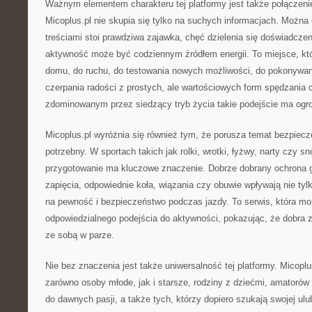
Ważnym elementem charakteru tej platformy jest także połączenie
Micoplus.pl nie skupia się tylko na suchych informacjach. Można
treściami stoi prawdziwa zajawka, chęć dzielenia się doświadcze
aktywność może być codziennym źródłem energii. To miejsce, kt
domu, do ruchu, do testowania nowych możliwości, do pokonywan
czerpania radości z prostych, ale wartościowych form spędzania 
zdominowanym przez siedzący tryb życia takie podejście ma ogr
Micoplus.pl wyróżnia się również tym, że porusza temat bezpiecz
potrzebny. W sportach takich jak rolki, wrotki, łyżwy, narty czy 
przygotowanie ma kluczowe znaczenie. Dobrze dobrany ochrona g
zapięcia, odpowiednie koła, wiązania czy obuwie wpływają nie tyl
na pewność i bezpieczeństwo podczas jazdy. To serwis, która 
odpowiedzialnego podejścia do aktywności, pokazując, że dobra 
ze sobą w parze.
Nie bez znaczenia jest także uniwersalność tej platformy. Micopl
zarówno osoby młode, jak i starsze, rodziny z dziećmi, amatorów 
do dawnych pasji, a także tych, którzy dopiero szukają swojej ulu