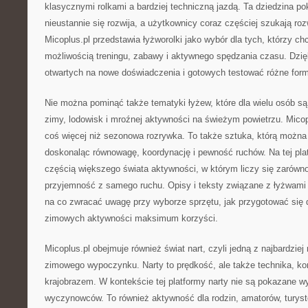
klasycznymi rolkami a bardziej techniczną jazdą. Ta dziedzina po
nieustannie się rozwija, a użytkownicy coraz częściej szukają ro
Micoplus.pl przedstawia łyżworolki jako wybór dla tych, którzy c
możliwością treningu, zabawy i aktywnego spędzania czasu. Dzięk
otwartych na nowe doświadczenia i gotowych testować różne form
Nie można pominąć także tematyki łyżew, które dla wielu osób 
zimy, lodowisk i mroźnej aktywności na świeżym powietrzu. Micop
coś więcej niż sezonowa rozrywka. To także sztuka, którą można 
doskonaląc równowagę, koordynację i pewność ruchów. Na tej plat
częścią większego świata aktywności, w którym liczy się zarówno
przyjemność z samego ruchu. Opisy i teksty związane z łyżwami 
na co zwracać uwagę przy wyborze sprzętu, jak przygotować się d
zimowych aktywności maksimum korzyści.
Micoplus.pl obejmuje również świat nart, czyli jedną z najbardzie
zimowego wypoczynku. Narty to prędkość, ale także technika, kon
krajobrazem. W kontekście tej platformy narty nie są pokazane wy
wyczynowców. To również aktywność dla rodzin, amatorów, turystó