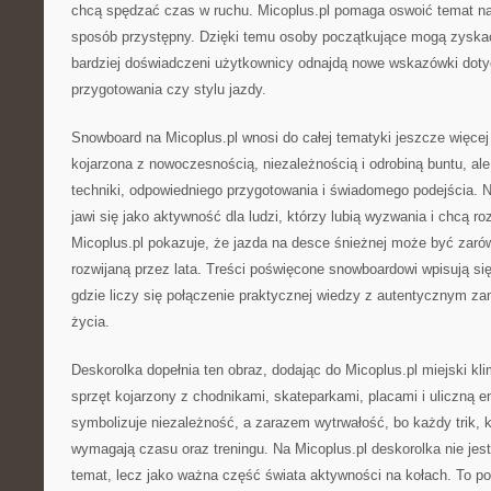
chcą spędzać czas w ruchu. Micoplus.pl pomaga oswoić temat na
sposób przystępny. Dzięki temu osoby początkujące mogą zyska
bardziej doświadczeni użytkownicy odnajdą nowe wskazówki doty
przygotowania czy stylu jazdy.
Snowboard na Micoplus.pl wnosi do całej tematyki jeszcze więcej
kojarzona z nowoczesnością, niezależnością i odrobiną buntu, a
techniki, odpowiedniego przygotowania i świadomego podejścia. N
jawi się jako aktywność dla ludzi, którzy lubią wyzwania i chcą r
Micoplus.pl pokazuje, że jazda na desce śnieżnej może być zarówn
rozwijaną przez lata. Treści poświęcone snowboardowi wpisują się
gdzie liczy się połączenie praktycznej wiedzy z autentycznym z
życia.
Deskorolka dopełnia ten obraz, dodając do Micoplus.pl miejski kli
sprzęt kojarzony z chodnikami, skateparkami, placami i uliczną e
symbolizuje niezależność, a zarazem wytrwałość, bo każdy trik, 
wymagają czasu oraz treningu. Na Micoplus.pl deskorolka nie jes
temat, lecz jako ważna część świata aktywności na kołach. To p