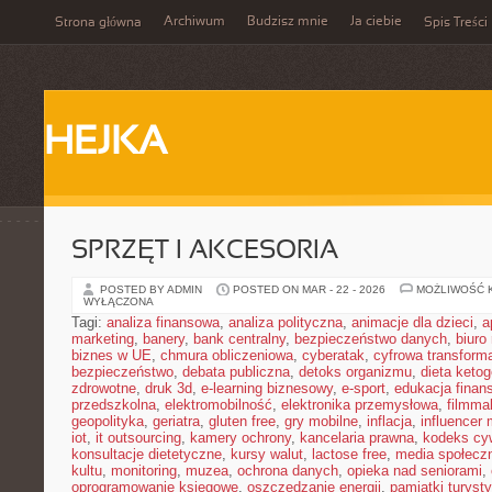
Archiwum
Budzisz mnie
Ja ciebie
Strona główna
Spis Treści
HEJKA
SPRZĘT I AKCESORIA
POSTED BY ADMIN
POSTED ON MAR - 22 - 2026
MOŻLIWOŚĆ 
WYŁĄCZONA
Tagi:
analiza finansowa
,
analiza polityczna
,
animacje dla dzieci
,
a
marketing
,
banery
,
bank centralny
,
bezpieczeństwo danych
,
biuro
biznes w UE
,
chmura obliczeniowa
,
cyberatak
,
cyfrowa transform
bezpieczeństwo
,
debata publiczna
,
detoks organizmu
,
dieta keto
zdrowotne
,
druk 3d
,
e-learning biznesowy
,
e-sport
,
edukacja finan
przedszkolna
,
elektromobilność
,
elektronika przemysłowa
,
filmma
geopolityka
,
geriatra
,
gluten free
,
gry mobilne
,
inflacja
,
influencer 
iot
,
it outsourcing
,
kamery ochrony
,
kancelaria prawna
,
kodeks cyw
konsultacje dietetyczne
,
kursy walut
,
lactose free
,
media społeczn
kultu
,
monitoring
,
muzea
,
ochrona danych
,
opieka nad seniorami
,
oprogramowanie księgowe
,
oszczędzanie energii
,
pamiątki turyst