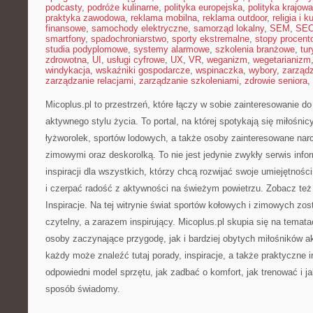
podcasty
,
podróże kulinarne
,
polityka europejska
,
polityka krajowa
praktyka zawodowa
,
reklama mobilna
,
reklama outdoor
,
religia i k
finansowe
,
samochody elektryczne
,
samorząd lokalny
,
SEM
,
SE
smartfony
,
spadochroniarstwo
,
sporty ekstremalne
,
stopy procent
studia podyplomowe
,
systemy alarmowe
,
szkolenia branżowe
,
tur
zdrowotna
,
UI
,
usługi cyfrowe
,
UX
,
VR
,
weganizm
,
wegetarianizm
windykacja
,
wskaźniki gospodarcze
,
wspinaczka
,
wybory
,
zarząd
zarządzanie relacjami
,
zarządzanie szkoleniami
,
zdrowie seniora
,
Micoplus.pl to przestrzeń, które łączy w sobie zainteresowanie d
aktywnego stylu życia. To portal, na której spotykają się miłośnic
łyżworolek, sportów lodowych, a także osoby zainteresowane nar
zimowymi oraz deskorolką. To nie jest jedynie zwykły serwis info
inspiracji dla wszystkich, którzy chcą rozwijać swoje umiejętno
i czerpać radość z aktywności na świeżym powietrzu. Zobacz te
Inspiracje. Na tej witrynie świat sportów kołowych i zimowych zo
czytelny, a zarazem inspirujący. Micoplus.pl skupia się na temata
osoby zaczynające przygodę, jak i bardziej obytych miłośników a
każdy może znaleźć tutaj porady, inspiracje, a także praktyczne 
odpowiedni model sprzętu, jak zadbać o komfort, jak trenować i j
sposób świadomy.