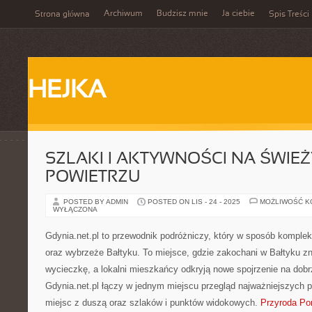
Archiwum
Budzisz mnie
Ja ciebie
Strona główna
Spis Treści
HEJKA
SZLAKI I AKTYWNOŚCI NA ŚWIE
POWIETRZU
POSTED BY ADMIN
POSTED ON LIS - 24 - 2025
MOŻLIWOŚĆ 
WYŁĄCZONA
Gdynia.net.pl to przewodnik podróżniczy, który w sposób komple
oraz wybrzeże Bałtyku. To miejsce, gdzie zakochani w Bałtyku zna
wycieczkę, a lokalni mieszkańcy odkryją nowe spojrzenie na dobr
Gdynia.net.pl łączy w jednym miejscu przegląd najważniejszych 
miejsc z duszą oraz szlaków i punktów widokowych.
Przyroda Po