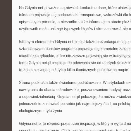
Na Gdynia.net.pl ważne są również konkretne dane, które ułatwia
tekstach pojawiają się podpowiedzi transportowe, wskazówki dla
optymalnych pór dnia, a nierzadko także informacje o stanie plaż 
użytkownik może uniknąć typowych błędów i skoncentrować się 
Istotnym elementem Gdynia.net.pl jest także prezentacja mniej 
sztandarowych punktów programu pojawiają się kameralne zakątki,
miasteczka rybackie, które nie zawsze pojawiają się w tradycyjn
temu Gdynia.net.pl inspiruje do oderwania się od utartych ścieże
to znacznie więcej niż tylko kilka ikonicznych punktów na mapie.
Strona podkreśla także świadome podróżowanie. W artykułach czę
nawiązania do dbania o środowisko, poszanowaniem tradycji or
a odpowiedzialnością. Gdynia.net.pl pokazuje, że można zwiedzać
jednocześnie zostawiać po sobie jak najmniejszy ślad, co polubi
ekologicznym stylu życia.
Gdynia.net.pl to również przestrzeń inspiracji, w którym wyjazd 
sposób na lepsze życie. Obok opisów miejsc znajdziesz tu także 