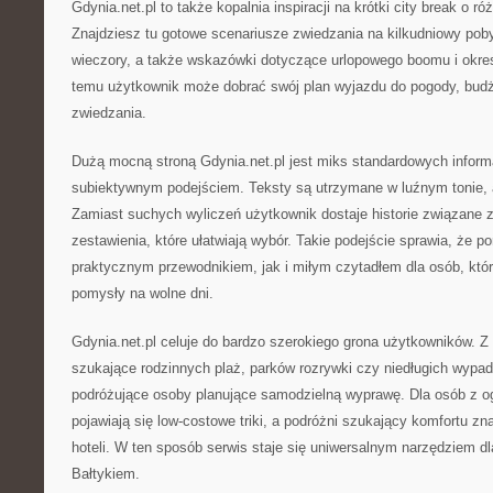
Gdynia.net.pl to także kopalnia inspiracji na krótki city break o r
Znajdziesz tu gotowe scenariusze zwiedzania na kilkudniowy poby
wieczory, a także wskazówki dotyczące urlopowego boomu i okres
temu użytkownik może dobrać swój plan wyjazdu do pogody, budże
zwiedzania.
Dużą mocną stroną Gdynia.net.pl jest miks standardowych inform
subiektywnym podejściem. Teksty są utrzymane w luźnym tonie, a
Zamiast suchych wyliczeń użytkownik dostaje historie związane z
zestawienia, które ułatwiają wybór. Takie podejście sprawia, że po
praktycznym przewodnikiem, jak i miłym czytadłem dla osób, które
pomysły na wolne dni.
Gdynia.net.pl celuje do bardzo szerokiego grona użytkowników. Z 
szukające rodzinnych plaż, parków rozrywki czy niedługich wypad
podróżujące osoby planujące samodzielną wyprawę. Dla osób z 
pojawiają się low-costowe triki, a podróżni szukający komfortu zn
hoteli. W ten sposób serwis staje się uniwersalnym narzędziem d
Bałtykiem.