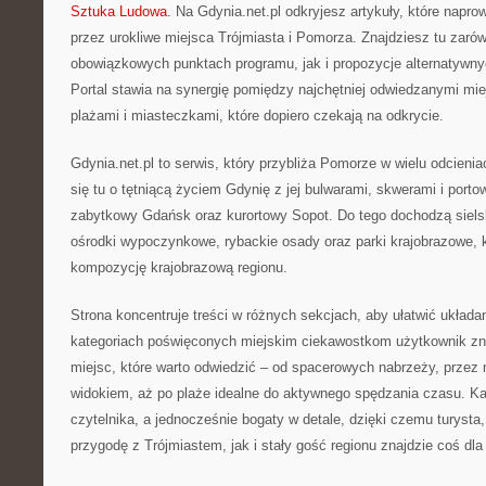
Sztuka Ludowa
. Na Gdynia.net.pl odkryjesz artykuły, które napro
przez urokliwe miejsca Trójmiasta i Pomorza. Znajdziesz tu zaró
obowiązkowych punktach programu, jak i propozycje alternatywnyc
Portal stawia na synergię pomiędzy najchętniej odwiedzanymi mi
plażami i miasteczkami, które dopiero czekają na odkrycie.
Gdynia.net.pl to serwis, który przybliża Pomorze w wielu odcienia
się tu o tętniącą życiem Gdynię z jej bulwarami, skwerami i port
zabytkowy Gdańsk oraz kurortowy Sopot. Do tego dochodzą siel
ośrodki wypoczynkowe, rybackie osady oraz parki krajobrazowe, 
kompozycję krajobrazową regionu.
Strona koncentruje treści w różnych sekcjach, aby ułatwić układa
kategoriach poświęconych miejskim ciekawostkom użytkownik zn
miejsc, które warto odwiedzić – od spacerowych nabrzeży, przez
widokiem, aż po plaże idealne do aktywnego spędzania czasu. Każ
czytelnika, a jednocześnie bogaty w detale, dzięki czemu turysta
przygodę z Trójmiastem, jak i stały gość regionu znajdzie coś dla