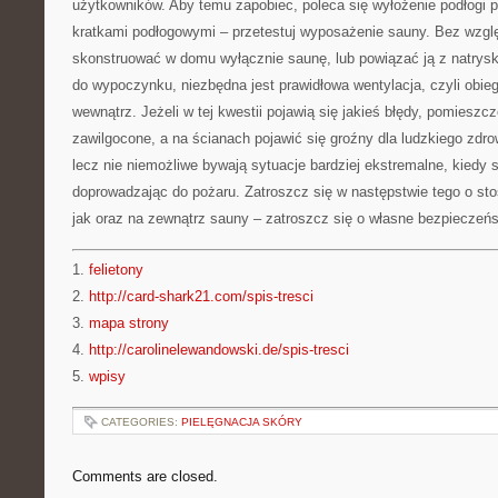
użytkowników. Aby temu zapobiec, poleca się wyłożenie podłogi
kratkami podłogowymi – przetestuj wyposażenie sauny. Bez wzglę
skonstruować w domu wyłącznie saunę, lub powiązać ją z natry
do wypoczynku, niezbędna jest prawidłowa wentylacja, czyli obie
wewnątrz. Jeżeli w tej kwestii pojawią się jakieś błędy, pomiesz
zawilgocone, a na ścianach pojawić się groźny dla ludzkiego zdr
lecz nie niemożliwe bywają sytuacje bardziej ekstremalne, kiedy 
doprowadzając do pożaru. Zatroszcz się w następstwie tego o st
jak oraz na zewnątrz sauny – zatroszcz się o własne bezpieczeń
1.
felietony
2.
http://card-shark21.com/spis-tresci
3.
mapa strony
4.
http://carolinelewandowski.de/spis-tresci
5.
wpisy
CATEGORIES:
PIELĘGNACJA SKÓRY
Comments are closed.