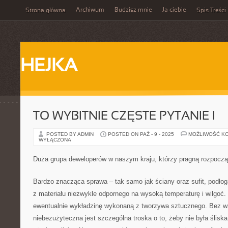
Archiwum
Budzisz mnie
Ja ciebie
Strona główna
Spis Treści
HEJKA
TO WYBITNIE CZĘSTE PYTANIE I
POSTED BY ADMIN
POSTED ON PAŹ - 9 - 2025
MOŻLIWOŚĆ K
WYŁĄCZONA
Duża grupa deweloperów w naszym kraju, którzy pragną rozpocz
Bardzo znacząca sprawa – tak samo jak ściany oraz sufit, podł
z materiału niezwykle odpornego na wysoką temperaturę i wilgoć.
ewentualnie wykładzinę wykonaną z tworzywa sztucznego. Bez wz
niebezużyteczna jest szczególna troska o to, żeby nie była śliska