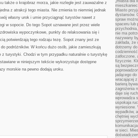
„miasta dla l
 także o krajobraz morza, jakie rozlegle jest zauważalne z
mieszkaniec
edna z atrakcji tego miasta. Nie zmienia to niemniej jednak
Miasto przyj
dystansów. 
swój własny urok i umie przyciągnąć turystów nawet z
spraw można 
spaceru lub 
egi w sopocie. Do tego Sopot uznawane jest przez wiele
przychodnia,
zdrowiska wypoczynkowe, punkty do relaksowania się i
nie ma potrz
nazywany by
cią potwierdzają tego rodzaju tezę. Sopot znany jest ze
zakłada, że
i do podróżników. W końcu dużo osób, jakie zamieszkują
dotrzemy do 
codzienność 
 z turystyki. Chodzi w tym przypadku naturalnie o turystykę
zatłoczone, 
fizycznie. 
dstawiane w niniejszym tekście wykorzystuje dostępne
są bezpieczn
razy morskie na pewno dodają uroku.
poprowadzon
jadącego do 
wracającej 
barierą bywa
zagrożenia na
daje się ruc
wprowadza si
uspokaja ruc
wyniesione. 
wypadków, al
chętniej wy
sprzymierze
komunikacja 
w sieci. Mie
doświadczen