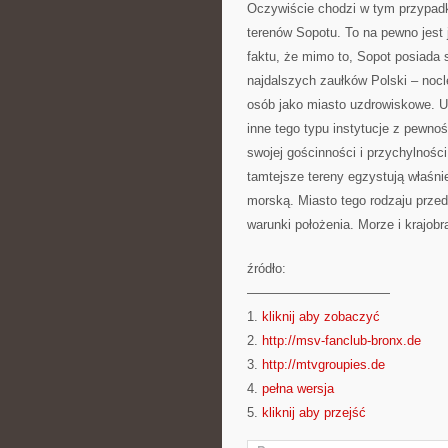
Oczywiście chodzi w tym przypadku
terenów Sopotu. To na pewno jest j
faktu, że mimo to, Sopot posiada 
najdalszych zaułków Polski – nocl
osób jako miasto uzdrowiskowe. U
inne tego typu instytucje z pewnoś
swojej gościnności i przychylnośc
tamtejsze tereny egzystują właśnie
morską. Miasto tego rodzaju prze
warunki położenia. Morze i krajob
źródło:
———————————
1.
kliknij aby zobaczyć
2.
http://msv-fanclub-bronx.de
3.
http://mtvgroupies.de
4.
pełna wersja
5.
kliknij aby przejść