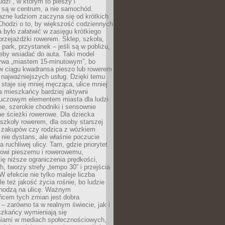
udzi”, w którym to pieszy i
 są w centrum, a nie samochód.
azne ludziom zaczyna się od krótkich
Chodzi o to, by większość codziennych
było załatwić w zasięgu krótkiego
przejażdżki rowerem. Sklep, szkoła,
 park, przystanek – jeśli są w pobliżu,
eby wsiadać do auta. Taki model
wa „miastem 15-minutowym”, bo
 w ciągu kwadransa pieszo lub rowerem
najważniejszych usług. Dzięki temu
staje się mniej męcząca, ulice mniej
a mieszkańcy bardziej aktywni
Kluczowym elementem miasta dla ludzi
e, szerokie chodniki i sensownie
e ścieżki rowerowe. Dla dziecka
szkoły rowerem, dla osoby starszej
z zakupów czy rodzica z wózkiem
 nie dystans, ale właśnie poczucie
 ruchliwej ulicy. Tam, gdzie priorytet
howi pieszemu i rowerowemu,
ę niższe ograniczenia prędkości,
h, tworzy strefy „tempo 30” i przejścia
W efekcie nie tylko maleje liczba
e też jakość życia rośnie, bo ludzie
chodzą na ulicę. Ważnym
ńcem tych zmian jest dobra
– zarówno ta w realnym świecie, jak i
szkańcy wymieniają się
iami w mediach społecznościowych,