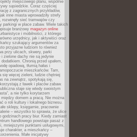
ojekty miejscowego planu, wspólnie
atywy sąsiedzkie. Coraz częściej
irację z zagranicznych przykładów,
jak inne miasta wprowadziły strefy
, rozwinęły sieć tramwajów czy
ły parkingi w place zabaw. Wiele takich
opisuje branżowy
magazyn online
rbanistyce i mobilności, z którego
arówno urzędnicy, jak i aktywiści oraz
zkańcy szukający argumentów za
to przyjazne ludziom to również
wa przy ulicach, skwery, parki
i zielone dachy nie są jedynie
 dodatkiem. Chronią przed upałem,
odę opadową, tłumią hałas i
samopoczucie mieszkańców. Tam,
 się więcej zieleni, ludzie chętniej
s na zewnątrz, spotykają się,
korzystają z ławek i placów zabaw.
ubliczna staje się wtedy swoistym
sta”, a nie tylko korytarzem
 między domem a pracą. Nie można
ć o roli kultury i lokalnego biznesu.
ałe sklepy, księgarnie, pracownie
galerie – wszystko to sprawia, że ulice
o godzinach pracy biur. Kiedy zamiast
entrum handlowego powstaje pasaż z
i, mniejszymi punktami usługowymi,
je charakter, a mieszkańcy –
orzenienia. Małe inicjatywy