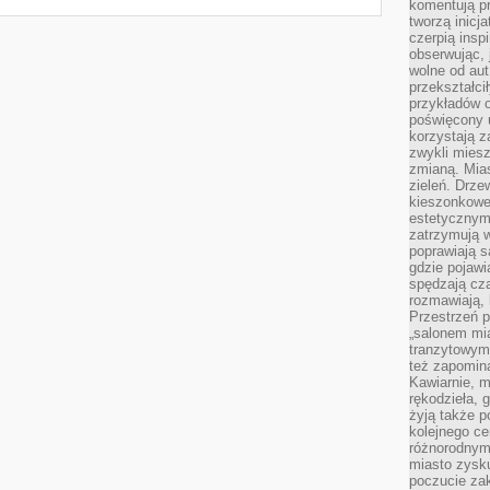
komentują pr
tworzą inicj
czerpią insp
obserwując, 
wolne od aut
przekształci
przykładów 
poświęcony u
korzystają z
zwykli mies
zmianą. Mias
zieleń. Drze
kieszonkowe 
estetycznym
zatrzymują w
poprawiają 
gdzie pojawia
spędzają cza
rozmawiają, 
Przestrzeń p
„salonem mia
tranzytowym
też zapomina
Kawiarnie, m
rękodzieła, 
żyją także p
kolejnego c
różnorodnym
miasto zysku
poczucie zak