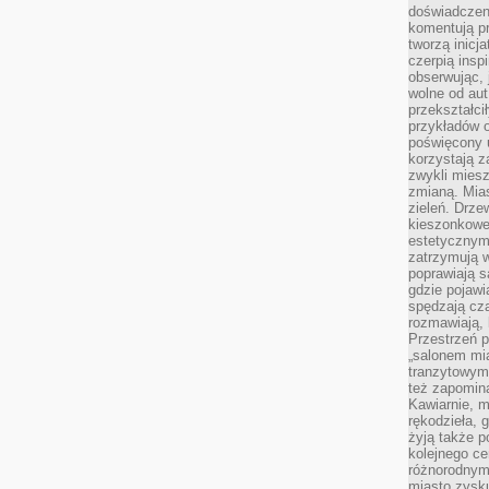
doświadczen
komentują pr
tworzą inicj
czerpią insp
obserwując, 
wolne od aut
przekształci
przykładów 
poświęcony u
korzystają z
zwykli mies
zmianą. Mias
zieleń. Drze
kieszonkowe 
estetycznym
zatrzymują w
poprawiają 
gdzie pojawia
spędzają cza
rozmawiają, 
Przestrzeń p
„salonem mia
tranzytowym
też zapomina
Kawiarnie, m
rękodzieła, 
żyją także p
kolejnego c
różnorodnym
miasto zysku