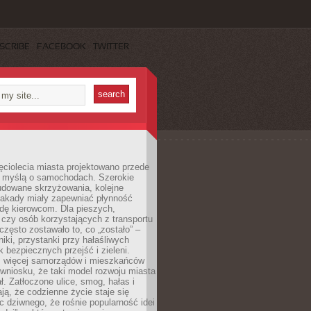
SCRIBE
FACEBOOK
TWITTER
ęciolecia miasta projektowano przede
 myślą o samochodach. Szerokie
budowane skrzyżowania, kolejne
stakady miały zapewniać płynność
dę kierowcom. Dla pieszych,
czy osób korzystających z transportu
często zostawało to, co „zostało” –
iki, przystanki przy hałaśliwych
k bezpiecznych przejść i zieleni.
az więcej samorządów i mieszkańców
wniosku, że taki model rozwoju miasta
ł. Zatłoczone ulice, smog, hałas i
ają, że codzienne życie staje się
ic dziwnego, że rośnie popularność idei