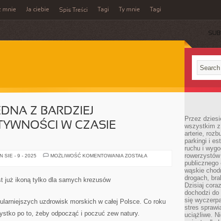
z mnie
Ja ciebie
Tagi
Ty mnie
Tagi
Spis Treści
SUB
EDNA Z BARDZIEJ
Przez dziesi
YWNOŚCI W CZASIE
wszystkim z
arterie, roz
parkingi i e
ruchu i wygo
rowerzystów 
TURYSTYKA
SIE - 9 - 2025
MOŻLIWOŚĆ KOMENTOWANIA
ZOSTAŁA
TO
publicznego 
JEDNA
wąskie chodn
Z
BARDZIEJ
drogach, bra
st już ikoną tylko dla samych krezusów
KOCHANYCH
Dzisiaj cor
AKTYWNOŚCI
dochodzi do 
W
CZASIE
się wyczerpa
ularniejszych uzdrowisk morskich w całej Polsce. Co roku
WOLNYM
stres sprawi
ystko po to, żeby odpocząć i poczuć zew natury.
uciążliwe. N