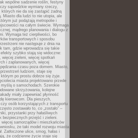
jak wspólne sadzenie roślin, festyny
 czy sąsiedzkie wymiany rzeczy,
, których nie da się zastąpić żadną
ą. Miasto dla ludzi to nie utopia, ale
którym już podążają metropolie i
ejscowości na całym świecie. Wymaga
ycznej, mądrego planowania i dialogu z
i. Wymaga też cierpliwości, bo
ków transportowych i sposobu
rzestrzeni nie następuje z dnia na
k tam, gdzie wprowadza się takie
 efekty szybko stają się widoczne:
, więcej zieleni, więcej spotkań
ch i zaplanowanych, więcej
spędzania czasu poza domem. Miasto,
 przestrzeń ludziom, staje się
którym po prostu dobrze się żyje.
ęciolecia miasta projektowano przede
 myślą o samochodach. Szerokie
budowane skrzyżowania, kolejne
stakady miały zapewniać płynność
dę kierowcom. Dla pieszych,
czy osób korzystających z transportu
często zostawało to, co „zostało” –
iki, przystanki przy hałaśliwych
k bezpiecznych przejść i zieleni.
az więcej samorządów i mieszkańców
wniosku, że taki model rozwoju miasta
ł. Zatłoczone ulice, smog, hałas i
ają, że codzienne życie staje się