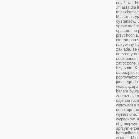
uciążliwe. N
„miasta dla l
mieszkaniec
Miasto przyj
dystansów. 
spraw można 
spaceru lub 
przychodnia,
nie ma potrz
nazywany by
zakłada, że
dotrzemy do 
codzienność 
zatłoczone, 
fizycznie. 
są bezpieczn
poprowadzon
jadącego do 
wracającej 
barierą bywa
zagrożenia na
daje się ruc
wprowadza si
uspokaja ruc
wyniesione. 
wypadków, al
chętniej wy
sprzymierze
komunikacja 
w sieci. Mie