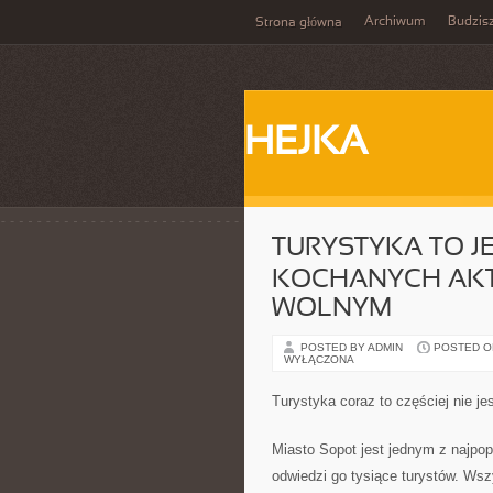
Archiwum
Budzis
Strona główna
HEJKA
TURYSTYKA TO J
KOCHANYCH AKT
WOLNYM
POSTED BY ADMIN
POSTED ON 
WYŁĄCZONA
Turystyka coraz to częściej nie je
Miasto Sopot jest jednym z najpop
odwiedzi go tysiące turystów. Wsz