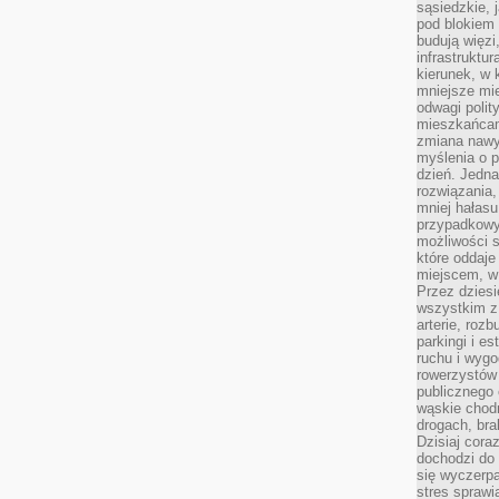
sąsiedzkie, 
pod blokiem
budują więzi
infrastruktur
kierunek, w 
mniejsze mi
odwagi polit
mieszkańcam
zmiana nawy
myślenia o p
dzień. Jedna
rozwiązania,
mniej hałasu
przypadkowy
możliwości 
które oddaje
miejscem, w 
Przez dziesi
wszystkim z
arterie, roz
parkingi i e
ruchu i wygo
rowerzystów 
publicznego 
wąskie chodn
drogach, bra
Dzisiaj cor
dochodzi do 
się wyczerpa
stres sprawi