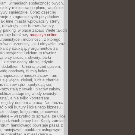
iami w mediach społecznościowych,
ojekty miejscowego planu, wspólnie
atywy sąsiedzkie. Coraz częściej
irację z zagranicznych przykładów,
jak inne miasta wprowadziły strefy
, rozwinęły sieć tramwajów czy
ły parkingi w place zabaw. Wiele takich
opisuje branżowy
magazyn online
rbanistyce i mobilności, z którego
arówno urzędnicy, jak i aktywiści oraz
zkańcy szukający argumentów za
to przyjazne ludziom to również
wa przy ulicach, skwery, parki
i zielone dachy nie są jedynie
 dodatkiem. Chronią przed upałem,
odę opadową, tłumią hałas i
samopoczucie mieszkańców. Tam,
 się więcej zieleni, ludzie chętniej
s na zewnątrz, spotykają się,
korzystają z ławek i placów zabaw.
ubliczna staje się wtedy swoistym
sta”, a nie tylko korytarzem
 między domem a pracą. Nie można
ć o roli kultury i lokalnego biznesu.
ałe sklepy, księgarnie, pracownie
galerie – wszystko to sprawia, że ulice
o godzinach pracy biur. Kiedy zamiast
entrum handlowego powstaje pasaż z
i, mniejszymi punktami usługowymi,
je charakter, a mieszkańcy –