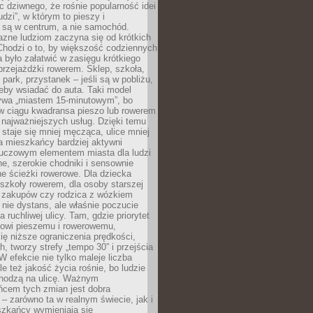
ic dziwnego, że rośnie popularność idei
udzi”, w którym to pieszy i
 są w centrum, a nie samochód.
azne ludziom zaczyna się od krótkich
Chodzi o to, by większość codziennych
było załatwić w zasięgu krótkiego
przejażdżki rowerem. Sklep, szkoła,
 park, przystanek – jeśli są w pobliżu,
eby wsiadać do auta. Taki model
wa „miastem 15-minutowym”, bo
 w ciągu kwadransa pieszo lub rowerem
najważniejszych usług. Dzięki temu
staje się mniej męcząca, ulice mniej
a mieszkańcy bardziej aktywni
Kluczowym elementem miasta dla ludzi
e, szerokie chodniki i sensownie
e ścieżki rowerowe. Dla dziecka
szkoły rowerem, dla osoby starszej
z zakupów czy rodzica z wózkiem
 nie dystans, ale właśnie poczucie
 ruchliwej ulicy. Tam, gdzie priorytet
howi pieszemu i rowerowemu,
ę niższe ograniczenia prędkości,
h, tworzy strefy „tempo 30” i przejścia
W efekcie nie tylko maleje liczba
e też jakość życia rośnie, bo ludzie
chodzą na ulicę. Ważnym
ńcem tych zmian jest dobra
– zarówno ta w realnym świecie, jak i
szkańcy wymieniają się