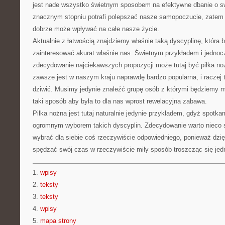
jest nade wszystko świetnym sposobem na efektywne dbanie o s
znacznym stopniu potrafi polepszać nasze samopoczucie, zatem
dobrze może wpływać na całe nasze życie.
Aktualnie z łatwością znajdziemy właśnie taką dyscyplinę, która 
zainteresować akurat właśnie nas. Świetnym przykładem i jednoc
zdecydowanie najciekawszych propozycji może tutaj być piłka no
zawsze jest w naszym kraju naprawdę bardzo popularna, i raczej 
dziwić. Musimy jedynie znaleźć grupę osób z którymi będziemy 
taki sposób aby była to dla nas wprost rewelacyjna zabawa.
Piłka nożna jest tutaj naturalnie jedynie przykładem, gdyż spotk
ogromnym wyborem takich dyscyplin. Zdecydowanie warto nieco s
wybrać dla siebie coś rzeczywiście odpowiedniego, ponieważ dzi
spędzać swój czas w rzeczywiście miły sposób troszcząc się jed
1.
wpisy
2.
teksty
3.
teksty
4.
wpisy
5.
mapa strony