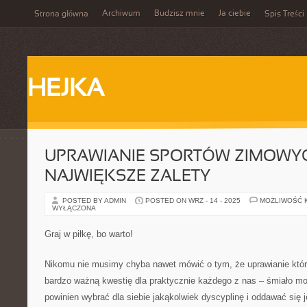
Archiwum
Budzisz mnie
Ja ciebie
Strona główna
Spis Treści
HEJKA
UPRAWIANIE SPORTÓW ZIMOWYC
NAJWIĘKSZE ZALETY
POSTED BY ADMIN
POSTED ON WRZ - 14 - 2025
MOŻLIWOŚĆ 
WYŁĄCZONA
Graj w piłkę, bo warto!
Nikomu nie musimy chyba nawet mówić o tym, że uprawianie któr
bardzo ważną kwestię dla praktycznie każdego z nas – śmiało m
powinien wybrać dla siebie jakąkolwiek dyscyplinę i oddawać się 