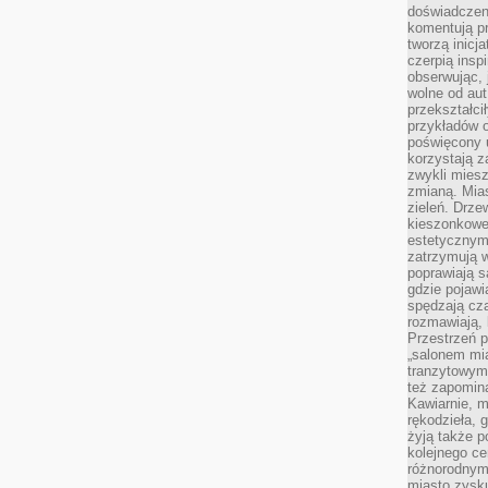
doświadczen
komentują pr
tworzą inicj
czerpią insp
obserwując, 
wolne od aut
przekształci
przykładów 
poświęcony u
korzystają z
zwykli mies
zmianą. Mias
zieleń. Drze
kieszonkowe 
estetycznym
zatrzymują w
poprawiają 
gdzie pojawia
spędzają cza
rozmawiają, 
Przestrzeń p
„salonem mia
tranzytowym
też zapomina
Kawiarnie, m
rękodzieła, 
żyją także p
kolejnego c
różnorodnym
miasto zysku