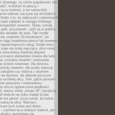
ic dziwnego, że rośnie popularność idei
udzi”, w którym to pieszy i
 są w centrum, a nie samochód.
azne ludziom zaczyna się od krótkich
Chodzi o to, by większość codziennych
było załatwić w zasięgu krótkiego
przejażdżki rowerem. Sklep, szkoła,
 park, przystanek – jeśli są w pobliżu,
eby wsiadać do auta. Taki model
wa „miastem 15-minutowym”, bo
 w ciągu kwadransa pieszo lub rowerem
najważniejszych usług. Dzięki temu
staje się mniej męcząca, ulice mniej
a mieszkańcy bardziej aktywni
Kluczowym elementem miasta dla ludzi
e, szerokie chodniki i sensownie
e ścieżki rowerowe. Dla dziecka
szkoły rowerem, dla osoby starszej
z zakupów czy rodzica z wózkiem
 nie dystans, ale właśnie poczucie
 ruchliwej ulicy. Tam, gdzie priorytet
howi pieszemu i rowerowemu,
ę niższe ograniczenia prędkości,
h, tworzy strefy „tempo 30” i przejścia
W efekcie nie tylko maleje liczba
e też jakość życia rośnie, bo ludzie
chodzą na ulicę. Ważnym
ńcem tych zmian jest dobra
– zarówno ta w realnym świecie, jak i
szkańcy wymieniają się