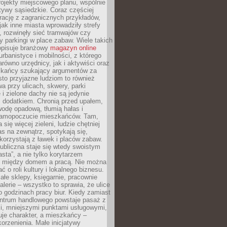
ojekty miejscowego planu, wspólnie
atywy sąsiedzkie. Coraz częściej
irację z zagranicznych przykładów,
jak inne miasta wprowadziły strefy
, rozwinęły sieć tramwajów czy
ły parkingi w place zabaw. Wiele takich
opisuje branżowy
magazyn online
rbanistyce i mobilności, z którego
arówno urzędnicy, jak i aktywiści oraz
zkańcy szukający argumentów za
to przyjazne ludziom to również
wa przy ulicach, skwery, parki
i zielone dachy nie są jedynie
 dodatkiem. Chronią przed upałem,
odę opadową, tłumią hałas i
samopoczucie mieszkańców. Tam,
 się więcej zieleni, ludzie chętniej
s na zewnątrz, spotykają się,
korzystają z ławek i placów zabaw.
ubliczna staje się wtedy swoistym
sta”, a nie tylko korytarzem
 między domem a pracą. Nie można
ć o roli kultury i lokalnego biznesu.
ałe sklepy, księgarnie, pracownie
galerie – wszystko to sprawia, że ulice
o godzinach pracy biur. Kiedy zamiast
entrum handlowego powstaje pasaż z
i, mniejszymi punktami usługowymi,
je charakter, a mieszkańcy –
orzenienia. Małe inicjatywy