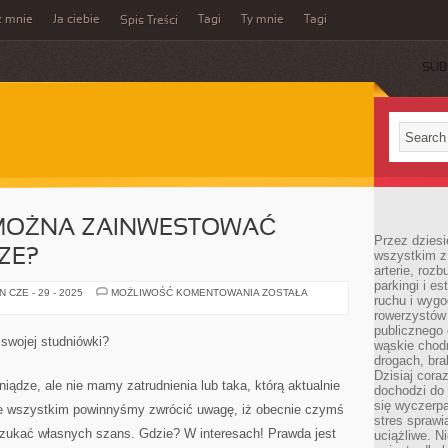
z mnie
Ja ciebie
Tagi
Ty mnie
Tagi
Spis Treści
SUB
 MOŻNA ZAINWESTOWAĆ
Przez dziesi
ZE?
wszystkim z
arterie, roz
parkingi i e
W
 CZE - 29 - 2025
MOŻLIWOŚĆ KOMENTOWANIA
ZOSTAŁA
ruchu i wygo
JAKI
SPOSÓB
rowerzystów 
MOŻNA
publicznego 
ZAINWESTOWAĆ
swojej studniówki?
wąskie chodn
WŁASNE
PIENIĄDZE?
drogach, bra
Dzisiaj cor
niądze, ale nie mamy zatrudnienia lub taka, którą aktualnie
dochodzi do 
się wyczerpa
de wszystkim powinnyśmy zwrócić uwagę, iż obecnie czymś
stres sprawi
 szukać własnych szans. Gdzie? W interesach! Prawda jest
uciążliwe. N