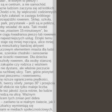
udzi”, w którym to pieszy i
 są w centrum, a nie samochód.
azne ludziom zaczyna się od krótkich
Chodzi o to, by większość codziennych
było załatwić w zasięgu krótkiego
przejażdżki rowerem. Sklep, szkoła,
 park, przystanek – jeśli są w pobliżu,
eby wsiadać do auta. Taki model
wa „miastem 15-minutowym”, bo
 w ciągu kwadransa pieszo lub rowerem
najważniejszych usług. Dzięki temu
staje się mniej męcząca, ulice mniej
a mieszkańcy bardziej aktywni
Kluczowym elementem miasta dla ludzi
e, szerokie chodniki i sensownie
e ścieżki rowerowe. Dla dziecka
szkoły rowerem, dla osoby starszej
z zakupów czy rodzica z wózkiem
 nie dystans, ale właśnie poczucie
 ruchliwej ulicy. Tam, gdzie priorytet
howi pieszemu i rowerowemu,
ę niższe ograniczenia prędkości,
h, tworzy strefy „tempo 30” i przejścia
W efekcie nie tylko maleje liczba
e też jakość życia rośnie, bo ludzie
chodzą na ulicę. Ważnym
ńcem tych zmian jest dobra
– zarówno ta w realnym świecie, jak i
szkańcy wymieniają się
iami w mediach społecznościowych,