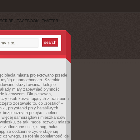
SCRIBE
FACEBOOK
TWITTER
ęciolecia miasta projektowano przede
 myślą o samochodach. Szerokie
budowane skrzyżowania, kolejne
stakady miały zapewniać płynność
dę kierowcom. Dla pieszych,
czy osób korzystających z transportu
często zostawało to, co „zostało” –
iki, przystanki przy hałaśliwych
k bezpiecznych przejść i zieleni.
az więcej samorządów i mieszkańców
wniosku, że taki model rozwoju miasta
ł. Zatłoczone ulice, smog, hałas i
ają, że codzienne życie staje się
ic dziwnego, że rośnie popularność idei