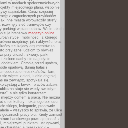
iami w mediach społecznościowych,
ojekty miejscowego planu, wspólnie
atywy sąsiedzkie. Coraz częściej
irację z zagranicznych przykładów,
jak inne miasta wprowadziły strefy
, rozwinęły sieć tramwajów czy
ły parkingi w place zabaw. Wiele takich
opisuje branżowy
magazyn online
rbanistyce i mobilności, z którego
arówno urzędnicy, jak i aktywiści oraz
zkańcy szukający argumentów za
to przyjazne ludziom to również
wa przy ulicach, skwery, parki
i zielone dachy nie są jedynie
 dodatkiem. Chronią przed upałem,
odę opadową, tłumią hałas i
samopoczucie mieszkańców. Tam,
 się więcej zieleni, ludzie chętniej
s na zewnątrz, spotykają się,
korzystają z ławek i placów zabaw.
ubliczna staje się wtedy swoistym
sta”, a nie tylko korytarzem
 między domem a pracą. Nie można
ć o roli kultury i lokalnego biznesu.
ałe sklepy, księgarnie, pracownie
galerie – wszystko to sprawia, że ulice
o godzinach pracy biur. Kiedy zamiast
entrum handlowego powstaje pasaż z
i, mniejszymi punktami usługowymi,
je charakter, a mieszkańcy –