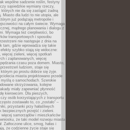
jak wspólne sadzenie roślin, festyny
 czy sąsiedzkie wymiany rzeczy,
, których nie da się zastąpić żadną
ą. Miasto dla ludzi to nie utopia, ale
którym już podążają metropolie i
ejscowości na całym świecie. Wymaga
ycznej, mądrego planowania i dialogu z
i. Wymaga też cierpliwości, bo
ków transportowych i sposobu
rzestrzeni nie następuje z dnia na
k tam, gdzie wprowadza się takie
 efekty szybko stają się widoczne:
, więcej zieleni, więcej spotkań
ch i zaplanowanych, więcej
spędzania czasu poza domem. Miasto,
 przestrzeń ludziom, staje się
którym po prostu dobrze się żyje.
ęciolecia miasta projektowano przede
 myślą o samochodach. Szerokie
budowane skrzyżowania, kolejne
stakady miały zapewniać płynność
dę kierowcom. Dla pieszych,
czy osób korzystających z transportu
często zostawało to, co „zostało” –
iki, przystanki przy hałaśliwych
k bezpiecznych przejść i zieleni.
az więcej samorządów i mieszkańców
wniosku, że taki model rozwoju miasta
ł. Zatłoczone ulice, smog, hałas i
ają, że codzienne życie staje się