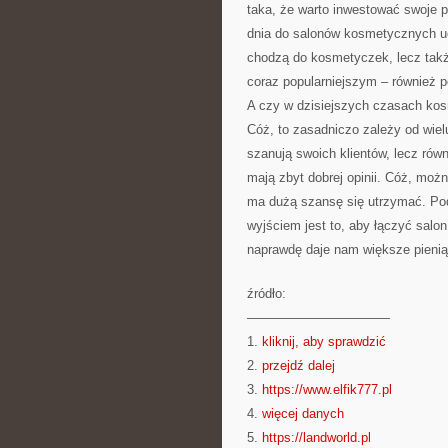
taka, że warto inwestować swoje 
dnia do salonów kosmetycznych ucz
chodzą do kosmetyczek, lecz takż
coraz popularniejszym – również po
A czy w dzisiejszych czasach ko
Cóż, to zasadniczo zależy od wie
szanują swoich klientów, lecz rów
mają zbyt dobrej opinii. Cóż, moż
ma dużą szansę się utrzymać. Pod
wyjściem jest to, aby łączyć salo
naprawdę daje nam większe pienią
źródło:
———————————
1.
kliknij, aby sprawdzić
2.
przejdź dalej
3.
https://www.elfik777.pl
4.
więcej danych
5.
https://landworld.pl