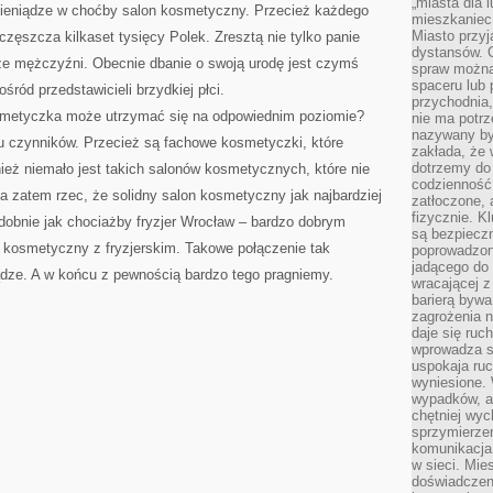
„miasta dla l
pieniądze w choćby salon kosmetyczny. Przecież każdego
mieszkaniec
Miasto przyj
ęszcza kilkaset tysięcy Polek. Zresztą nie tylko panie
dystansów. 
e mężczyźni. Obecnie dbanie o swoją urodę jest czymś
spraw można 
spaceru lub 
śród przedstawicieli brzydkiej płci.
przychodnia,
smetyczka może utrzymać się na odpowiednim poziomie?
nie ma potrz
nazywany by
lu czynników. Przecież są fachowe kosmetyczki, które
zakłada, że
dotrzemy do 
nież niemało jest takich salonów kosmetycznych, które nie
codzienność 
na zatem rzec, że solidny salon kosmetyczny jak najbardziej
zatłoczone, 
fizycznie. 
obnie jak chociażby fryzjer Wrocław – bardzo dobrym
są bezpieczn
n kosmetyczny z fryzjerskim. Takowe połączenie tak
poprowadzon
jadącego do 
dze. A w końcu z pewnością bardzo tego pragniemy.
wracającej 
barierą bywa
zagrożenia na
daje się ruc
wprowadza si
uspokaja ruc
wyniesione. 
wypadków, al
chętniej wy
sprzymierze
komunikacja 
w sieci. Mie
doświadczen