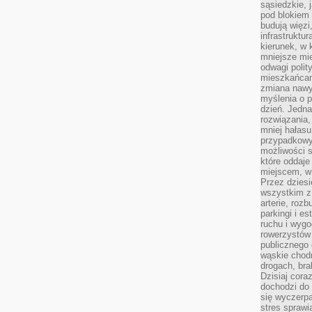
sąsiedzkie, 
pod blokiem
budują więzi
infrastruktur
kierunek, w 
mniejsze mi
odwagi polit
mieszkańcam
zmiana nawy
myślenia o p
dzień. Jedna
rozwiązania,
mniej hałasu
przypadkowy
możliwości 
które oddaje
miejscem, w 
Przez dziesi
wszystkim z
arterie, roz
parkingi i e
ruchu i wygo
rowerzystów 
publicznego 
wąskie chodn
drogach, bra
Dzisiaj cor
dochodzi do 
się wyczerpa
stres sprawi