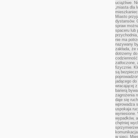
uciążliwe. N
„miasta dla l
mieszkaniec
Miasto przyj
dystansów. 
spraw można 
spaceru lub 
przychodnia,
nie ma potrz
nazywany by
zakłada, że
dotrzemy do 
codzienność 
zatłoczone, 
fizycznie. 
są bezpieczn
poprowadzon
jadącego do 
wracającej 
barierą bywa
zagrożenia na
daje się ruc
wprowadza si
uspokaja ruc
wyniesione. 
wypadków, al
chętniej wy
sprzymierze
komunikacja 
w sieci. Mie