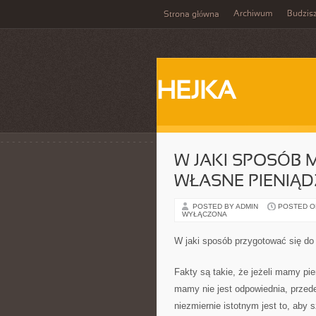
Archiwum
Budzis
Strona główna
HEJKA
W JAKI SPOSÓB
WŁASNE PIENIĄD
POSTED BY ADMIN
POSTED ON
WYŁĄCZONA
W jaki sposób przygotować się do 
Fakty są takie, że jeżeli mamy pie
mamy nie jest odpowiednia, prze
niezmiernie istotnym jest to, aby