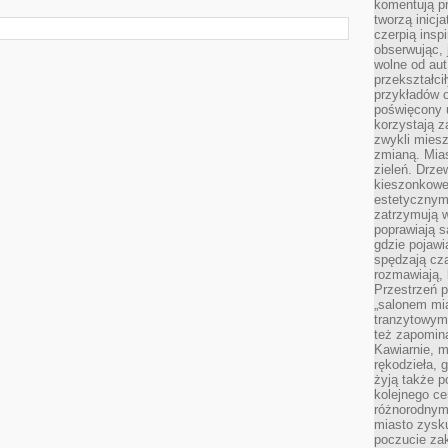
komentują pr
tworzą inicj
czerpią insp
obserwując, 
wolne od aut
przekształci
przykładów 
poświęcony u
korzystają z
zwykli mies
zmianą. Mias
zieleń. Drze
kieszonkowe 
estetycznym
zatrzymują w
poprawiają 
gdzie pojawia
spędzają cza
rozmawiają, 
Przestrzeń p
„salonem mia
tranzytowym
też zapomina
Kawiarnie, m
rękodzieła, 
żyją także p
kolejnego c
różnorodnym
miasto zysku
poczucie zak