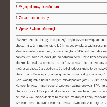
3.
Więcej ciekawych treści tutaj
4.
Zobacz, co polecamy
5.
Sprawdź więcej informacji
Uważam, że dla chcących odpocząć, najlepszym rozwiązaniem jes
chodzi mi w tym momencie o krótki wypoczynek, w większości 
Można śmiało powiedzieć, iż mała wizyta w SPA jest niemalże na 
zaprosiłem swoją dziewczynę do ośrodka SPA – była uszczęśliw
się zrelaksowała, a przecież co jakiś czas relaks jest niezbędny
można wychodzić z założenia, że jeżeli odpoczynek, to co najwyż
które Spa w Polsce przynajmniej według mnie jest godne uwagi?
Cóż, według mnie bardzo dobrym rozwiązaniem jest SPA umiejsc
Na stronie www.manorhouse.pl wszyscy zainteresowani SPA mają
ofertą ośrodka, który pod dosłownie każdym względem jest w por
że jest w woj. mazowieckim to miejsce, w którym każdy zapewne
człowiek, ma możliwość wreszcie zrelaksować się. A do tego SP