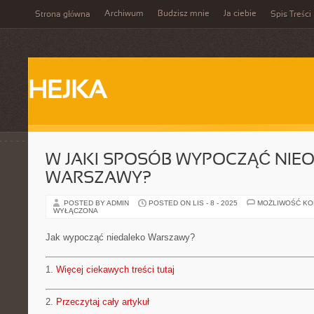
Archiwum
Budzisz mnie
Ja ciebie
Strona główna
Spis Treści
HEJKA
W JAKI SPOSÓB WYPOCZĄĆ NIE
WARSZAWY?
POSTED BY ADMIN
POSTED ON LIS - 8 - 2025
MOŻLIWOŚĆ K
WYŁĄCZONA
Jak wypocząć niedaleko Warszawy?
1.
Więcej ciekawych treści tutaj
2.
Przeczytaj cały artykuł