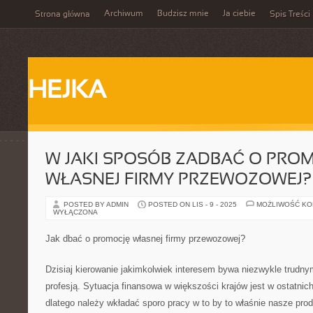
Archiwum
Budzisz mnie
Ja ciebie
Strona główna
Spis Treści
HEJKA
W JAKI SPOSÓB ZADBAĆ O PRO
WŁASNEJ FIRMY PRZEWOZOWEJ?
POSTED BY ADMIN
POSTED ON LIS - 9 - 2025
MOŻLIWOŚĆ K
WYŁĄCZONA
Jak dbać o promocję własnej firmy przewozowej?
Dzisiaj kierowanie jakimkolwiek interesem bywa niezwykle trudn
profesją. Sytuacja finansowa w większości krajów jest w ostatnic
dlatego należy wkładać sporo pracy w to by to właśnie nasze produ