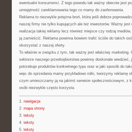
ewentualni konsumenci. Z tego powodu tak ważny obecnie jest p
umiejętność zareklamowania tego co mamy do zaoferowania.
Reklama to niezwykle potężna broń, która jeśli dobrze poprowadz
naszej firmy nie tylko kupujących ale też inwestorów. Ważny jest n
realizacja takiej reklamy lecz również miejsce czy rodzaj mediów
ją zamieścić. Reklama powinna bowiem trafić ściśle do takich osó
skorzystać z naszej oferty.
To właśnie w związku z tym, tak ważny jest właściwy marketing.
sektorze naszego przedsiębiorstwa powinny doskonale wiedzieć, ja
potrzebuje produktów konkretnego typu oraz w jaki sposób do tak
więc do sprzedania mamy przykładowo rolki, tworzymy reklamę s
czym umieszczamy ją na jakimś serwisie społecznościowym, z kt
osób niezwykle często korzysta.
1.
nawigacja
2.
mapa strony
3.
teksty
4.
teksty
5.
teksty