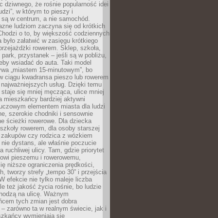
ic dziwnego, że rośnie popularność idei
udzi”, w którym to pieszy i
 są w centrum, a nie samochód.
azne ludziom zaczyna się od krótkich
Chodzi o to, by większość codziennych
było załatwić w zasięgu krótkiego
przejażdżki rowerem. Sklep, szkoła,
 park, przystanek – jeśli są w pobliżu,
eby wsiadać do auta. Taki model
wa „miastem 15-minutowym”, bo
 w ciągu kwadransa pieszo lub rowerem
najważniejszych usług. Dzięki temu
staje się mniej męcząca, ulice mniej
a mieszkańcy bardziej aktywni
Kluczowym elementem miasta dla ludzi
e, szerokie chodniki i sensownie
e ścieżki rowerowe. Dla dziecka
szkoły rowerem, dla osoby starszej
z zakupów czy rodzica z wózkiem
 nie dystans, ale właśnie poczucie
 ruchliwej ulicy. Tam, gdzie priorytet
howi pieszemu i rowerowemu,
ę niższe ograniczenia prędkości,
h, tworzy strefy „tempo 30” i przejścia
W efekcie nie tylko maleje liczba
e też jakość życia rośnie, bo ludzie
chodzą na ulicę. Ważnym
ńcem tych zmian jest dobra
– zarówno ta w realnym świecie, jak i
szkańcy wymieniają się