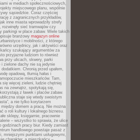
iami w mediach społecznościowych,
ojekty miejscowego planu, wspólnie
atywy sąsiedzkie. Coraz częściej
irację z zagranicznych przykładów,
jak inne miasta wprowadziły strefy
, rozwinęły sieć tramwajów czy
ły parkingi w place zabaw. Wiele takich
opisuje branżowy
magazyn online
rbanistyce i mobilności, z którego
arówno urzędnicy, jak i aktywiści oraz
zkańcy szukający argumentów za
to przyjazne ludziom to również
wa przy ulicach, skwery, parki
i zielone dachy nie są jedynie
 dodatkiem. Chronią przed upałem,
odę opadową, tłumią hałas i
samopoczucie mieszkańców. Tam,
 się więcej zieleni, ludzie chętniej
s na zewnątrz, spotykają się,
korzystają z ławek i placów zabaw.
ubliczna staje się wtedy swoistym
sta”, a nie tylko korytarzem
 między domem a pracą. Nie można
ć o roli kultury i lokalnego biznesu.
ałe sklepy, księgarnie, pracownie
galerie – wszystko to sprawia, że ulice
o godzinach pracy biur. Kiedy zamiast
entrum handlowego powstaje pasaż z
i, mniejszymi punktami usługowymi,
je charakter, a mieszkańcy –