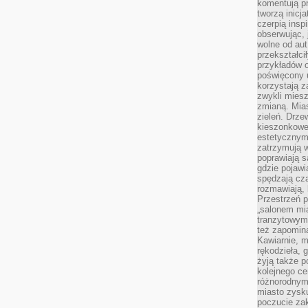
komentują pr
tworzą inicj
czerpią insp
obserwując, 
wolne od aut
przekształci
przykładów 
poświęcony u
korzystają z
zwykli mies
zmianą. Mias
zieleń. Drze
kieszonkowe 
estetycznym
zatrzymują w
poprawiają 
gdzie pojawia
spędzają cza
rozmawiają, 
Przestrzeń p
„salonem mia
tranzytowym
też zapomina
Kawiarnie, m
rękodzieła, 
żyją także p
kolejnego c
różnorodnym
miasto zysku
poczucie zak