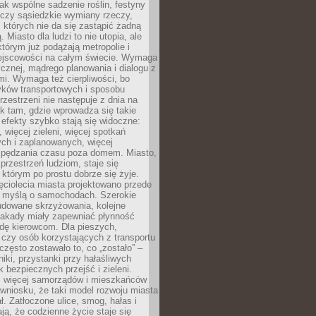
jak wspólne sadzenie roślin, festyny
 czy sąsiedzkie wymiany rzeczy,
, których nie da się zastąpić żadną
ą. Miasto dla ludzi to nie utopia, ale
którym już podążają metropolie i
ejscowości na całym świecie. Wymaga
ycznej, mądrego planowania i dialogu z
i. Wymaga też cierpliwości, bo
ków transportowych i sposobu
rzestrzeni nie następuje z dnia na
k tam, gdzie wprowadza się takie
 efekty szybko stają się widoczne:
, więcej zieleni, więcej spotkań
ch i zaplanowanych, więcej
spędzania czasu poza domem. Miasto,
 przestrzeń ludziom, staje się
którym po prostu dobrze się żyje.
ęciolecia miasta projektowano przede
 myślą o samochodach. Szerokie
budowane skrzyżowania, kolejne
stakady miały zapewniać płynność
dę kierowcom. Dla pieszych,
czy osób korzystających z transportu
często zostawało to, co „zostało” –
iki, przystanki przy hałaśliwych
k bezpiecznych przejść i zieleni.
az więcej samorządów i mieszkańców
wniosku, że taki model rozwoju miasta
ł. Zatłoczone ulice, smog, hałas i
ają, że codzienne życie staje się