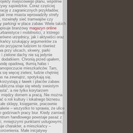
ojekty miejscowego planu, wspólnie
atywy sąsiedzkie. Coraz częściej
irację z zagranicznych przykładów,
jak inne miasta wprowadziły strefy
, rozwinęły sieć tramwajów czy
ły parkingi w place zabaw. Wiele takich
opisuje branżowy
magazyn online
rbanistyce i mobilności, z którego
arówno urzędnicy, jak i aktywiści oraz
zkańcy szukający argumentów za
to przyjazne ludziom to również
wa przy ulicach, skwery, parki
i zielone dachy nie są jedynie
 dodatkiem. Chronią przed upałem,
odę opadową, tłumią hałas i
samopoczucie mieszkańców. Tam,
 się więcej zieleni, ludzie chętniej
s na zewnątrz, spotykają się,
korzystają z ławek i placów zabaw.
ubliczna staje się wtedy swoistym
sta”, a nie tylko korytarzem
 między domem a pracą. Nie można
ć o roli kultury i lokalnego biznesu.
ałe sklepy, księgarnie, pracownie
galerie – wszystko to sprawia, że ulice
o godzinach pracy biur. Kiedy zamiast
entrum handlowego powstaje pasaż z
i, mniejszymi punktami usługowymi,
je charakter, a mieszkańcy –
orzenienia. Małe inicjatywy