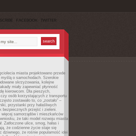
SCRIBE
FACEBOOK
TWITTER
ęciolecia miasta projektowano przede
 myślą o samochodach. Szerokie
budowane skrzyżowania, kolejne
stakady miały zapewniać płynność
dę kierowcom. Dla pieszych,
czy osób korzystających z transportu
często zostawało to, co „zostało” –
iki, przystanki przy hałaśliwych
k bezpiecznych przejść i zieleni.
az więcej samorządów i mieszkańców
wniosku, że taki model rozwoju miasta
ł. Zatłoczone ulice, smog, hałas i
ają, że codzienne życie staje się
ic dziwnego, że rośnie popularność idei