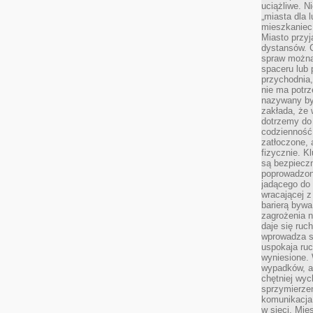
uciążliwe. N
„miasta dla l
mieszkaniec
Miasto przyj
dystansów. 
spraw można 
spaceru lub 
przychodnia,
nie ma potrz
nazywany by
zakłada, że
dotrzemy do 
codzienność 
zatłoczone, 
fizycznie. 
są bezpieczn
poprowadzon
jadącego do 
wracającej 
barierą bywa
zagrożenia na
daje się ruc
wprowadza si
uspokaja ruc
wyniesione. 
wypadków, al
chętniej wy
sprzymierze
komunikacja 
w sieci. Mie