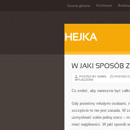
Archiwum
Budzis
Strona główna
HEJKA
W JAKI SPOSÓB 
POSTED BY ADMIN
POSTED ON 
WYŁĄCZONA
Co zrobić, aby nareszcie być cał
Gdy jesteśmy młodymi osobami, na
szczęście to nie jest zasada. W 
uzmysłowić sobie jedną rzecz – m
mieć wątpliwości. W jaki sposób w