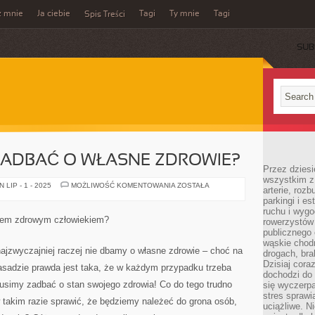
z mnie
Ja ciebie
Tagi
Ty mnie
Tagi
Spis Treści
SUB
ZADBAĆ O WŁASNE ZDROWIE?
Przez dziesi
wszystkim z
W
LIP - 1 - 2025
MOŻLIWOŚĆ KOMENTOWANIA
ZOSTAŁA
arterie, roz
JAKI
parkingi i e
SPOSÓB
ZADBAĆ
ruchu i wygo
O
kiem zdrowym człowiekiem?
rowerzystów 
WŁASNE
ZDROWIE?
publicznego 
wąskie chodn
jzwyczajniej raczej nie dbamy o własne zdrowie – choć na
drogach, bra
Dzisiaj cor
zasadzie prawda jest taka, że w każdym przypadku trzeba
dochodzi do 
usimy zadbać o stan swojego zdrowia! Co do tego trudno
się wyczerpa
stres sprawi
 takim razie sprawić, że będziemy należeć do grona osób,
uciążliwe. N