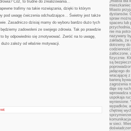
„miasta dla l
drowia? Cóż, to trudne do zrealizowania…
mieszkaniec
apewne trafimy na takie rozwiązania, dzięki to którym
Miasto przyj
dystansów. 
y pod uwagę ćwiczenia odchudzające… Świetny jest także
spraw można 
rowie. Zasadniczo dzisiaj mamy do wyboru bardzo dużo tych
spaceru lub 
przychodnia,
e będziemy zadowoleni ze swojego zdrowia. Tak po prawdzie
nie ma potrz
nazywany by
t to by odpowiednio się zmotywować. Zwróć na to uwagę,
zakłada, że
 dużo zależy od właśnie motywacji.
dotrzemy do 
codzienność 
zatłoczone, 
fizycznie. 
są bezpieczn
poprowadzon
jadącego do 
wracającej 
barierą bywa
zagrożenia na
daje się ruc
wprowadza si
uspokaja ruc
wyniesione. 
wypadków, al
OWE
chętniej wy
sprzymierze
komunikacja 
w sieci. Mie
doświadczen