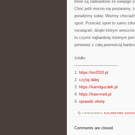
które są zadowolone ze swojego z
Choć jeśli mocno się postaramy, z
poradzimy sobie. Weźmy chociażb
sport. Przecież sport to samo zd
rozwiązań, dzięki którym wreszci
to czymś najbardziej istotnym jes
ponieważ z całą pewnością bardzo
źródło:
———————————
1.
https://im2010.pl
2.
czytaj dalej
3.
https://kamilguzdek.pl
4.
https://kaw-med.pl
5.
sprawdź ofertę
CATEGORIES:
KOLARSTWO SZOS
Comments are closed.