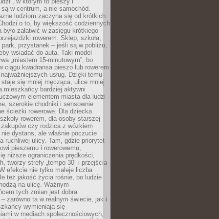
udzi”, w którym to pieszy i
 są w centrum, a nie samochód.
azne ludziom zaczyna się od krótkich
Chodzi o to, by większość codziennych
było załatwić w zasięgu krótkiego
przejażdżki rowerem. Sklep, szkoła,
 park, przystanek – jeśli są w pobliżu,
eby wsiadać do auta. Taki model
wa „miastem 15-minutowym”, bo
 w ciągu kwadransa pieszo lub rowerem
najważniejszych usług. Dzięki temu
staje się mniej męcząca, ulice mniej
a mieszkańcy bardziej aktywni
Kluczowym elementem miasta dla ludzi
e, szerokie chodniki i sensownie
e ścieżki rowerowe. Dla dziecka
szkoły rowerem, dla osoby starszej
z zakupów czy rodzica z wózkiem
 nie dystans, ale właśnie poczucie
 ruchliwej ulicy. Tam, gdzie priorytet
howi pieszemu i rowerowemu,
ę niższe ograniczenia prędkości,
h, tworzy strefy „tempo 30” i przejścia
W efekcie nie tylko maleje liczba
e też jakość życia rośnie, bo ludzie
chodzą na ulicę. Ważnym
ńcem tych zmian jest dobra
– zarówno ta w realnym świecie, jak i
szkańcy wymieniają się
iami w mediach społecznościowych,