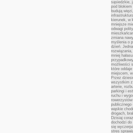
sąsiedzkie, 
pod blokiem
budują więzi
infrastruktur
kierunek, w 
mniejsze mi
odwagi polit
mieszkańcam
zmiana nawy
myślenia o p
dzień. Jedna
rozwiązania,
mniej hałasu
przypadkowy
możliwości 
które oddaje
miejscem, w 
Przez dziesi
wszystkim z
arterie, roz
parkingi i e
ruchu i wygo
rowerzystów 
publicznego 
wąskie chodn
drogach, bra
Dzisiaj cor
dochodzi do 
się wyczerpa
stres sprawi