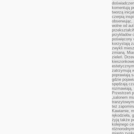
doświadczen
komentują pr
tworzą inicj
czerpią insp
obserwując, 
wolne od aut
przekształci
przykładów 
poświęcony u
korzystają z
zwykli mies
zmianą. Mias
zieleń. Drze
kieszonkowe 
estetycznym
zatrzymują w
poprawiają 
gdzie pojawia
spędzają cza
rozmawiają, 
Przestrzeń p
„salonem mia
tranzytowym
też zapomina
Kawiarnie, m
rękodzieła, 
żyją także p
kolejnego c
różnorodnym
miasto zysku