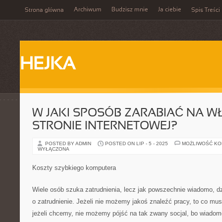
Archiwum
Budzisz mnie
Ja ciebie
Strona główna
Spis Treści
HEJKA
W JAKI SPOSÓB ZARABIAĆ NA W
STRONIE INTERNETOWEJ?
POSTED BY ADMIN
POSTED ON LIP - 5 - 2025
MOŻLIWOŚĆ K
WYŁĄCZONA
Koszty szybkiego komputera
Wiele osób szuka zatrudnienia, lecz jak powszechnie wiadomo, dzi
o zatrudnienie. Jeżeli nie możemy jakoś znaleźć pracy, to co mu
jeżeli chcemy, nie możemy pójść na tak zwany socjal, bo wiadom