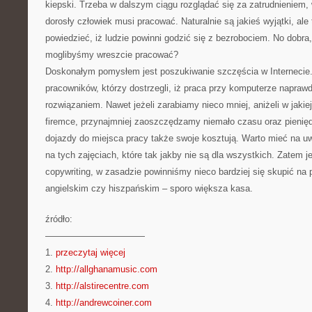
kiepski. Trzeba w dalszym ciągu rozglądać się za zatrudnieniem,
dorosły człowiek musi pracować. Naturalnie są jakieś wyjątki, ale
powiedzieć, iż ludzie powinni godzić się z bezrobociem. No dobra
moglibyśmy wreszcie pracować?
Doskonałym pomysłem jest poszukiwanie szczęścia w Internecie. 
pracowników, którzy dostrzegli, iż praca przy komputerze napraw
rozwiązaniem. Nawet jeżeli zarabiamy nieco mniej, aniżeli w jakiej
firemce, przynajmniej zaoszczędzamy niemało czasu oraz pienię
dojazdy do miejsca pracy także swoje kosztują. Warto mieć na uw
na tych zajęciach, które tak jakby nie są dla wszystkich. Zatem j
copywriting, w zasadzie powinniśmy nieco bardziej się skupić na 
angielskim czy hiszpańskim – sporo większa kasa.
źródło:
———————————
1.
przeczytaj więcej
2.
http://allghanamusic.com
3.
http://alstirecentre.com
4.
http://andrewcoiner.com