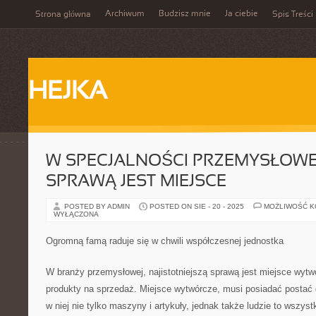
Archiwum
Budzisz mnie
Ja ciebie
Strona główna
Spis Treści
HEJKA
W SPECJALNOŚCI PRZEMYSŁOWE
SPRAWĄ JEST MIEJSCE
POSTED BY ADMIN
POSTED ON SIE - 20 - 2025
MOŻLIWOŚĆ 
WYŁĄCZONA
Ogromną famą raduje się w chwili współczesnej jednostka
W branży przemysłowej, najistotniejszą sprawą jest miejsce wytw
produkty na sprzedaż. Miejsce wytwórcze, musi posiadać postać d
w niej nie tylko maszyny i artykuły, jednak także ludzie to wszyst