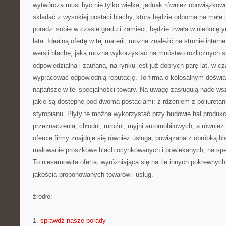
wytwórcza musi być nie tylko wielka, jednak również obowiązkow
składać z wysokiej postaci blachy, która będzie odporna na małe 
poradzi sobie w czasie gradu i zamieci, będzie trwała w nietknięt
lata. Idealną ofertę w tej materii, można znaleźć na stronie intern
wersji blachę, jaką można wykorzystać na mnóstwo rozlicznych s
odpowiedzialna i zaufana, na rynku jest już dobrych parę lat, w cz
wypracować odpowiednią reputację. To firma o kolosalnym doświa
najtańsze w tej specjalności towary. Na uwagę zasługują nade ws
jakie są dostępne pod dwoma postaciami; z rdzeniem z poliuretan
styropianu. Płyty te można wykorzystać przy budowie hal produk
przeznaczenia, chłodni, mroźni, myjni automobilowych, a również
ofercie firmy znajduje się również usługa, powiązana z obróbką bl
malowanie proszkowe blach ocynkowanych i powlekanych, na spec
To niesamowita oferta, wyróżniająca się na tle innych pokrewnych 
jakością proponowanych towarów i usług.
źródło:
———————————
1.
sprawdź nasze porady