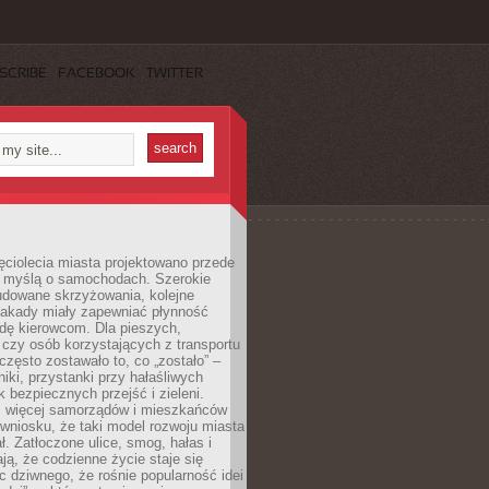
SCRIBE
FACEBOOK
TWITTER
ęciolecia miasta projektowano przede
 myślą o samochodach. Szerokie
budowane skrzyżowania, kolejne
stakady miały zapewniać płynność
dę kierowcom. Dla pieszych,
czy osób korzystających z transportu
często zostawało to, co „zostało” –
iki, przystanki przy hałaśliwych
k bezpiecznych przejść i zieleni.
az więcej samorządów i mieszkańców
wniosku, że taki model rozwoju miasta
ł. Zatłoczone ulice, smog, hałas i
ają, że codzienne życie staje się
ic dziwnego, że rośnie popularność idei