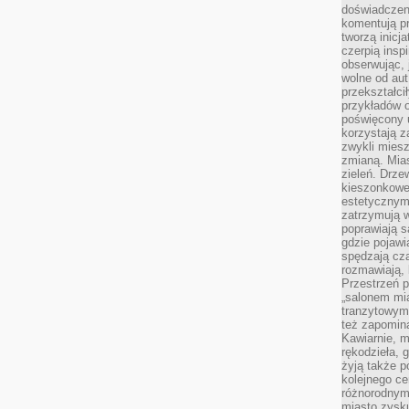
doświadczen
komentują pr
tworzą inicj
czerpią insp
obserwując, 
wolne od aut
przekształci
przykładów 
poświęcony u
korzystają z
zwykli mies
zmianą. Mias
zieleń. Drze
kieszonkowe 
estetycznym
zatrzymują w
poprawiają 
gdzie pojawia
spędzają cza
rozmawiają, 
Przestrzeń p
„salonem mia
tranzytowym
też zapomina
Kawiarnie, m
rękodzieła, 
żyją także p
kolejnego c
różnorodnym
miasto zysku