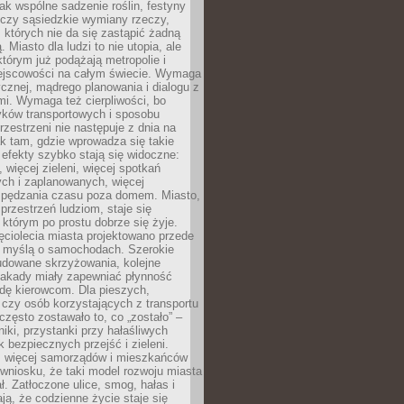
jak wspólne sadzenie roślin, festyny
 czy sąsiedzkie wymiany rzeczy,
, których nie da się zastąpić żadną
ą. Miasto dla ludzi to nie utopia, ale
którym już podążają metropolie i
ejscowości na całym świecie. Wymaga
ycznej, mądrego planowania i dialogu z
i. Wymaga też cierpliwości, bo
ków transportowych i sposobu
rzestrzeni nie następuje z dnia na
k tam, gdzie wprowadza się takie
 efekty szybko stają się widoczne:
, więcej zieleni, więcej spotkań
ch i zaplanowanych, więcej
spędzania czasu poza domem. Miasto,
 przestrzeń ludziom, staje się
którym po prostu dobrze się żyje.
ęciolecia miasta projektowano przede
 myślą o samochodach. Szerokie
budowane skrzyżowania, kolejne
stakady miały zapewniać płynność
dę kierowcom. Dla pieszych,
czy osób korzystających z transportu
często zostawało to, co „zostało” –
iki, przystanki przy hałaśliwych
k bezpiecznych przejść i zieleni.
az więcej samorządów i mieszkańców
wniosku, że taki model rozwoju miasta
ł. Zatłoczone ulice, smog, hałas i
ają, że codzienne życie staje się