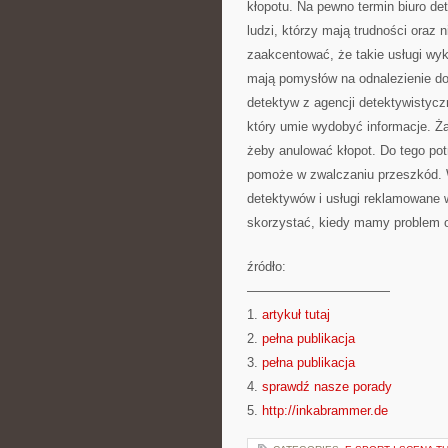
kłopotu. Na pewno termin biuro de
ludzi, którzy mają trudności oraz n
zaakcentować, że takie usługi wyk
mają pomysłów na odnalezienie dow
detektyw z agencji detektywistycz
który umie wydobyć informacje. Ż
żeby anulować kłopot. Do tego pot
pomoże w zwalczaniu przeszkód. 
detektywów i usługi reklamowane w
skorzystać, kiedy mamy problem or
źródło:
———————————
1.
artykuł tutaj
2.
pełna publikacja
3.
pełna publikacja
4.
sprawdź nasze porady
5.
http://inkabrammer.de