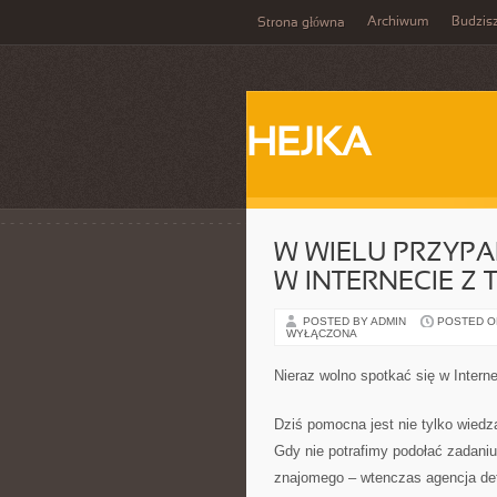
Archiwum
Budzis
Strona główna
HEJKA
W WIELU PRZYP
W INTERNECIE Z
POSTED BY ADMIN
POSTED ON 
WYŁĄCZONA
Nieraz wolno spotkać się w Intern
Dziś pomocna jest nie tylko wiedz
Gdy nie potrafimy podołać zadaniu
znajomego – wtenczas agencja det