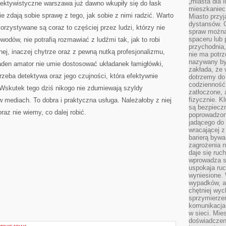
„miasta dla l
tektywistyczne warszawa już dawno wkupiły się do łask
mieszkaniec
ie zdają sobie sprawę z tego, jak sobie z nimi radzić. Warto
Miasto przyj
dystansów. 
orzystywane są coraz to częściej przez ludzi, którzy nie
spraw można 
spaceru lub 
odów, nie potrafią rozmawiać z ludźmi tak, jak to robi
przychodnia,
nej, inaczej chytrze oraz z pewną nutką profesjonalizmu,
nie ma potrz
nazywany by
aden amator nie umie dostosować układanek łamigłówki,
zakłada, że
rzeba detektywa oraz jego czujności, która efektywnie
dotrzemy do 
codzienność 
Wskutek tego dziś nikogo nie zdumiewają szyldy
zatłoczone, 
fizycznie. 
 mediach. To dobra i praktyczna usługa. Należałoby z niej
są bezpieczn
az nie wiemy, co dalej robić.
poprowadzon
jadącego do 
wracającej 
barierą bywa
zagrożenia na
daje się ruc
wprowadza si
uspokaja ruc
wyniesione. 
wypadków, al
chętniej wy
sprzymierze
komunikacja 
w sieci. Mie
doświadczen