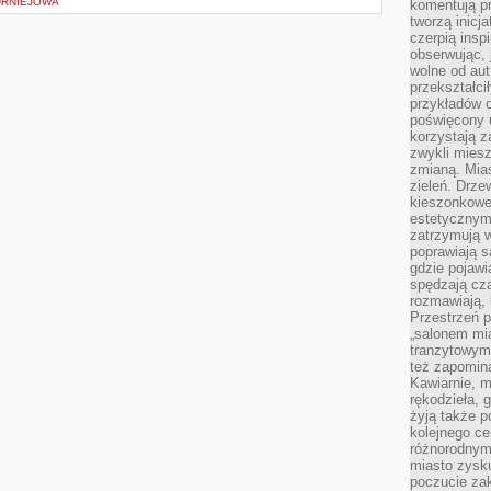
URNIEJOWA
komentują pr
tworzą inicj
czerpią insp
obserwując, 
wolne od aut
przekształci
przykładów 
poświęcony u
korzystają z
zwykli mies
zmianą. Mias
zieleń. Drze
kieszonkowe 
estetycznym
zatrzymują w
poprawiają 
gdzie pojawia
spędzają cza
rozmawiają, 
Przestrzeń p
„salonem mia
tranzytowym
też zapomina
Kawiarnie, m
rękodzieła, 
żyją także p
kolejnego c
różnorodnym
miasto zysku
poczucie zak