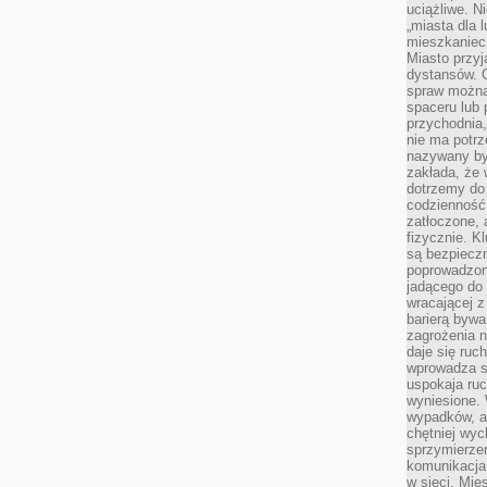
uciążliwe. N
„miasta dla l
mieszkaniec
Miasto przyj
dystansów. 
spraw można 
spaceru lub 
przychodnia,
nie ma potrz
nazywany by
zakłada, że
dotrzemy do 
codzienność 
zatłoczone, 
fizycznie. 
są bezpieczn
poprowadzon
jadącego do 
wracającej 
barierą bywa
zagrożenia na
daje się ruc
wprowadza si
uspokaja ruc
wyniesione. 
wypadków, al
chętniej wy
sprzymierze
komunikacja 
w sieci. Mie