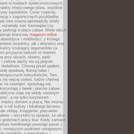
iami w mediach społecznościowych,
ojekty miejscowego planu, wspólnie
atywy sąsiedzkie. Coraz częściej
irację z zagranicznych przykładów,
jak inne miasta wprowadziły strefy
, rozwinęły sieć tramwajów czy
ły parkingi w place zabaw. Wiele takich
opisuje branżowy
magazyn online
rbanistyce i mobilności, z którego
arówno urzędnicy, jak i aktywiści oraz
zkańcy szukający argumentów za
to przyjazne ludziom to również
wa przy ulicach, skwery, parki
i zielone dachy nie są jedynie
 dodatkiem. Chronią przed upałem,
odę opadową, tłumią hałas i
samopoczucie mieszkańców. Tam,
 się więcej zieleni, ludzie chętniej
s na zewnątrz, spotykają się,
korzystają z ławek i placów zabaw.
ubliczna staje się wtedy swoistym
sta”, a nie tylko korytarzem
 między domem a pracą. Nie można
ć o roli kultury i lokalnego biznesu.
ałe sklepy, księgarnie, pracownie
galerie – wszystko to sprawia, że ulice
o godzinach pracy biur. Kiedy zamiast
entrum handlowego powstaje pasaż z
i, mniejszymi punktami usługowymi,
je charakter, a mieszkańcy –