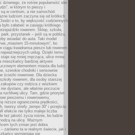
ic dziwnego, że rośnie popularność idei
udzi”, w którym to pieszy i
 są w centrum, a nie samochód.
azne ludziom zaczyna się od krótkich
Chodzi o to, by większość codziennych
było załatwić w zasięgu krótkiego
przejażdżki rowerem. Sklep, szkoła,
 park, przystanek – jeśli są w pobliżu,
eby wsiadać do auta. Taki model
wa „miastem 15-minutowym”, bo
 w ciągu kwadransa pieszo lub rowerem
najważniejszych usług. Dzięki temu
staje się mniej męcząca, ulice mniej
a mieszkańcy bardziej aktywni
Kluczowym elementem miasta dla ludzi
e, szerokie chodniki i sensownie
e ścieżki rowerowe. Dla dziecka
szkoły rowerem, dla osoby starszej
z zakupów czy rodzica z wózkiem
 nie dystans, ale właśnie poczucie
 ruchliwej ulicy. Tam, gdzie priorytet
howi pieszemu i rowerowemu,
ę niższe ograniczenia prędkości,
h, tworzy strefy „tempo 30” i przejścia
W efekcie nie tylko maleje liczba
e też jakość życia rośnie, bo ludzie
chodzą na ulicę. Ważnym
ńcem tych zmian jest dobra
– zarówno ta w realnym świecie, jak i
szkańcy wymieniają się