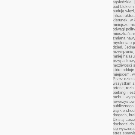
sąsiedzkie, 
pod blokiem
budują więzi
infrastruktur
kierunek, w 
mniejsze mi
odwagi polit
mieszkańcam
zmiana nawy
myślenia o p
dzień. Jedna
rozwiązania,
mniej hałasu
przypadkowy
możliwości 
które oddaje
miejscem, w 
Przez dziesi
wszystkim z
arterie, roz
parkingi i e
ruchu i wygo
rowerzystów 
publicznego 
wąskie chodn
drogach, bra
Dzisiaj cor
dochodzi do 
się wyczerpa
stres sprawi