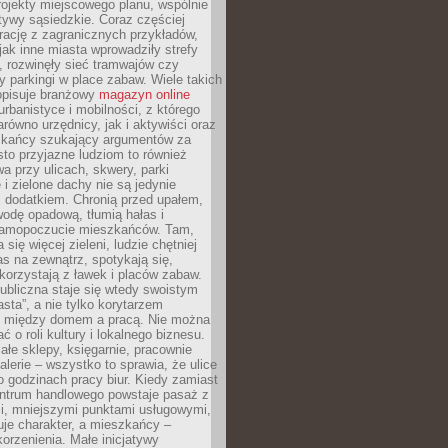
ojekty miejscowego planu, wspólnie
atywy sąsiedzkie. Coraz częściej
irację z zagranicznych przykładów,
jak inne miasta wprowadziły strefy
, rozwinęły sieć tramwajów czy
ły parkingi w place zabaw. Wiele takich
opisuje branżowy
magazyn online
rbanistyce i mobilności, z którego
arówno urzędnicy, jak i aktywiści oraz
zkańcy szukający argumentów za
to przyjazne ludziom to również
wa przy ulicach, skwery, parki
i zielone dachy nie są jedynie
 dodatkiem. Chronią przed upałem,
odę opadową, tłumią hałas i
samopoczucie mieszkańców. Tam,
 się więcej zieleni, ludzie chętniej
s na zewnątrz, spotykają się,
korzystają z ławek i placów zabaw.
ubliczna staje się wtedy swoistym
sta”, a nie tylko korytarzem
 między domem a pracą. Nie można
ć o roli kultury i lokalnego biznesu.
ałe sklepy, księgarnie, pracownie
galerie – wszystko to sprawia, że ulice
o godzinach pracy biur. Kiedy zamiast
entrum handlowego powstaje pasaż z
i, mniejszymi punktami usługowymi,
je charakter, a mieszkańcy –
orzenienia. Małe inicjatywy