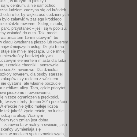
udzi”, w którym to pieszy i
 są w centrum, a nie samochód.
azne ludziom zaczyna się od krótkich
Chodzi o to, by większość codziennych
było załatwić w zasięgu krótkiego
przejażdżki rowerem. Sklep, szkoła,
 park, przystanek – jeśli są w pobliżu,
eby wsiadać do auta. Taki model
wa „miastem 15-minutowym”, bo
 w ciągu kwadransa pieszo lub rowerem
najważniejszych usług. Dzięki temu
staje się mniej męcząca, ulice mniej
a mieszkańcy bardziej aktywni
Kluczowym elementem miasta dla ludzi
e, szerokie chodniki i sensownie
e ścieżki rowerowe. Dla dziecka
szkoły rowerem, dla osoby starszej
z zakupów czy rodzica z wózkiem
 nie dystans, ale właśnie poczucie
 ruchliwej ulicy. Tam, gdzie priorytet
howi pieszemu i rowerowemu,
ę niższe ograniczenia prędkości,
h, tworzy strefy „tempo 30” i przejścia
W efekcie nie tylko maleje liczba
e też jakość życia rośnie, bo ludzie
chodzą na ulicę. Ważnym
ńcem tych zmian jest dobra
– zarówno ta w realnym świecie, jak i
szkańcy wymieniają się
iami w mediach społecznościowych,