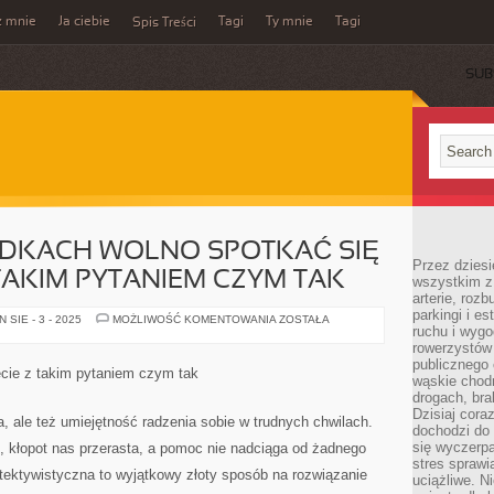
z mnie
Ja ciebie
Tagi
Ty mnie
Tagi
Spis Treści
SUB
ADKACH WOLNO SPOTKAĆ SIĘ
Przez dziesi
 TAKIM PYTANIEM CZYM TAK
wszystkim z
arterie, roz
parkingi i e
W
SIE - 3 - 2025
MOŻLIWOŚĆ KOMENTOWANIA
ZOSTAŁA
ruchu i wygo
WIELU
PRZYPADKACH
rowerzystów 
WOLNO
publicznego 
SPOTKAĆ
ecie z takim pytaniem czym tak
SIĘ
wąskie chodn
W
drogach, bra
INTERNECIE
Dzisiaj cor
Z
a, ale też umiejętność radzenia sobie w trudnych chwilach.
TAKIM
dochodzi do 
PYTANIEM
się wyczerpa
, kłopot nas przerasta, a pomoc nie nadciąga od żadnego
CZYM
stres sprawi
TAK
ektywistyczna to wyjątkowy złoty sposób na rozwiązanie
uciążliwe. N