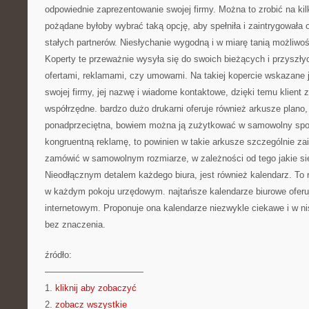
odpowiednie zaprezentowanie swojej firmy. Można to zrobić na ki
pożądane byłoby wybrać taką opcję, aby spełniła i zaintrygowała o
stałych partnerów. Niesłychanie wygodną i w miarę tanią możliwoś
Koperty te przeważnie wysyła się do swoich bieżących i przyszły
ofertami, reklamami, czy umowami. Na takiej kopercie wskazane
swojej firmy, jej nazwę i wiadome kontaktowe, dzięki temu klient
współrzędne. bardzo dużo drukarni oferuje również arkusze plano,
ponadprzeciętna, bowiem można ją zużytkować w samowolny spo
kongruentną reklamę, to powinien w takie arkusze szczególnie z
zamówić w samowolnym rozmiarze, w zależności od tego jakie si
Nieodłącznym detalem każdego biura, jest również kalendarz. To 
w każdym pokoju urzędowym. najtańsze kalendarze biurowe oferuj
internetowym. Proponuje ona kalendarze niezwykle ciekawe i w nis
bez znaczenia.
źródło:
———————————
1.
kliknij aby zobaczyć
2.
zobacz wszystkie