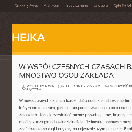
Archiwum
Budzisz mnie
Ja ciebie
Strona główna
Spis Treści
HEJKA
W WSPÓŁCZESNYCH CZASACH 
MNÓSTWO OSÓB ZAKŁADA
POSTED BY ADMIN
POSTED ON LIP - 25 - 2025
MOŻLIWOŚĆ 
WYŁĄCZONA
W nowoczesnych czasach bardzo dużo osób zakłada własne firmy
którym się stale roiło, gdy jest się panem własnego siebie i sam
zarobkach. Jednak częstokroć mienie prywatnej firmy, kojarzy się
choćby z rozległą odpowiedzialnością. Jednostka poprawnie prosp
zaoferowania posługi i artykuły na najważniejszym poziomie. Bar