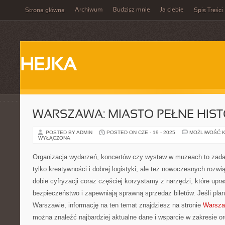
Archiwum
Budzisz mnie
Ja ciebie
Strona główna
Spis Treści
HEJKA
WARSZAWA: MIASTO PEŁNE HISTO
POSTED BY ADMIN
POSTED ON CZE - 19 - 2025
MOŻLIWOŚĆ 
WYŁĄCZONA
Organizacja wydarzeń, koncertów czy wystaw w muzeach to zadan
tylko kreatywności i dobrej logistyki, ale też nowoczesnych rozw
dobie cyfryzacji coraz częściej korzystamy z narzędzi, które upr
bezpieczeństwo i zapewniają sprawną sprzedaż biletów. Jeśli pla
Warszawie, informację na ten temat znajdziesz na stronie
Warsza
można znaleźć najbardziej aktualne dane i wsparcie w zakresie or