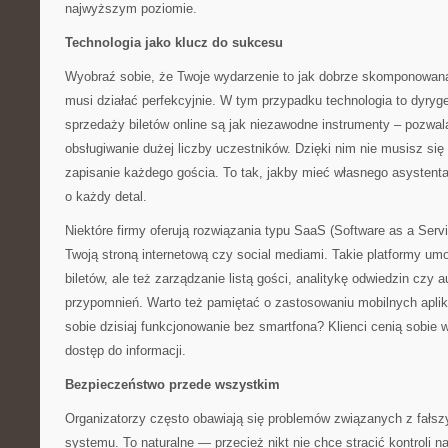
najwyższym poziomie.
Technologia jako klucz do sukcesu
Wyobraź sobie, że Twoje wydarzenie to jak dobrze skomponowan
musi działać perfekcyjnie. W tym przypadku technologia to dyr
sprzedaży biletów online są jak niezawodne instrumenty – pozwal
obsługiwanie dużej liczby uczestników. Dzięki nim nie musisz się
zapisanie każdego gościa. To tak, jakby mieć własnego asystenta
o każdy detal.
Niektóre firmy oferują rozwiązania typu SaaS (Software as a Servic
Twoją stroną internetową czy social mediami. Takie platformy umo
biletów, ale też zarządzanie listą gości, analitykę odwiedzin czy
przypomnień. Warto też pamiętać o zastosowaniu mobilnych apli
sobie dzisiaj funkcjonowanie bez smartfona? Klienci cenią sobie
dostęp do informacji.
Bezpieczeństwo przede wszystkim
Organizatorzy często obawiają się problemów związanych z fałsz
systemu. To naturalne — przecież nikt nie chce stracić kontroli 