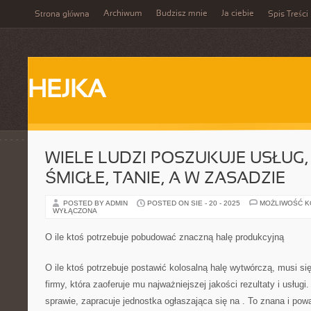
Archiwum
Budzisz mnie
Ja ciebie
Strona główna
Spis Treści
HEJKA
WIELE LUDZI POSZUKUJE USŁUG, 
ŚMIGŁE, TANIE, A W ZASADZIE
POSTED BY ADMIN
POSTED ON SIE - 20 - 2025
MOŻLIWOŚĆ 
WYŁĄCZONA
O ile ktoś potrzebuje pobudować znaczną halę produkcyjną
O ile ktoś potrzebuje postawić kolosalną halę wytwórczą, musi si
firmy, która zaoferuje mu najważniejszej jakości rezultaty i usług
sprawie, zapracuje jednostka ogłaszająca się na
. To znana i powa