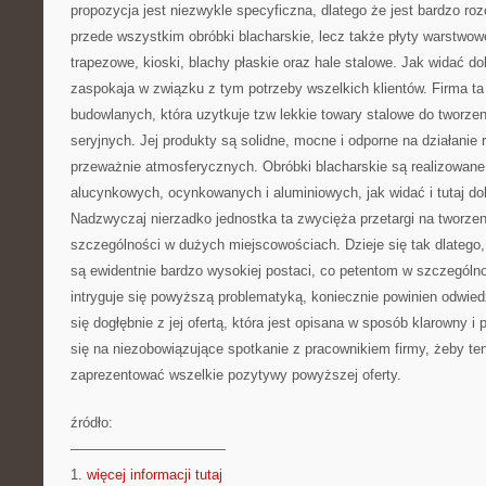
propozycja jest niezwykle specyficzna, dlatego że jest bardzo roz
przede wszystkim obróbki blacharskie, lecz także płyty warstwow
trapezowe, kioski, blachy płaskie oraz hale stalowe. Jak widać do
zaspokaja w związku z tym potrzeby wszelkich klientów. Firma t
budowlanych, która uzytkuje tzw lekkie towary stalowe do tworzen
seryjnych. Jej produkty są solidne, mocne i odporne na działanie
przeważnie atmosferycznych. Obróbki blacharskie są realizowane
alucynkowych, ocynkowanych i aluminiowych, jak widać i tutaj dob
Nadzwyczaj nierzadko jednostka ta zwycięża przetargi na tworze
szczególności w dużych miejscowościach. Dzieje się tak dlatego, ż
są ewidentnie bardzo wysokiej postaci, co petentom w szczególno
intryguje się powyższą problematyką, koniecznie powinien odwiedz
się dogłębnie z jej ofertą, która jest opisana w sposób klarowny i
się na niezobowiązujące spotkanie z pracownikiem firmy, żeby te
zaprezentować wszelkie pozytywy powyższej oferty.
źródło:
———————————
1.
więcej informacji tutaj