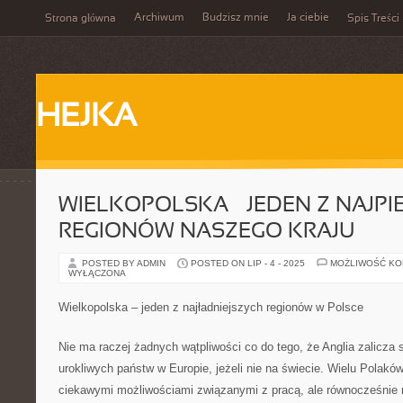
Archiwum
Budzisz mnie
Ja ciebie
Strona główna
Spis Treści
HEJKA
WIELKOPOLSKA – JEDEN Z NAJPI
REGIONÓW NASZEGO KRAJU
POSTED BY ADMIN
POSTED ON LIP - 4 - 2025
MOŻLIWOŚĆ K
WYŁĄCZONA
Wielkopolska – jeden z najładniejszych regionów w Polsce
Nie ma raczej żadnych wątpliwości co do tego, że Anglia zalicza s
urokliwych państw w Europie, jeżeli nie na świecie. Wielu Polaków
ciekawymi możliwościami związanymi z pracą, ale równocześnie 