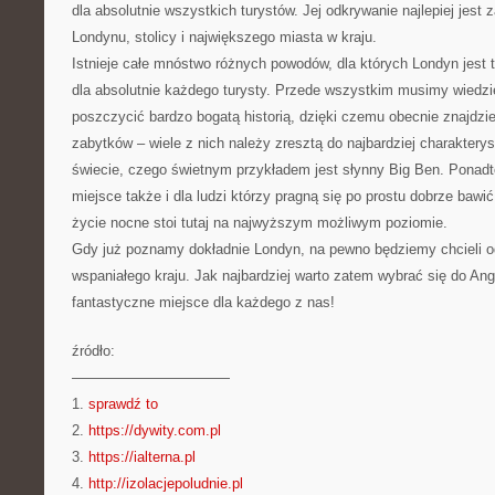
dla absolutnie wszystkich turystów. Jej odkrywanie najlepiej jest 
Londynu, stolicy i największego miasta w kraju.
Istnieje całe mnóstwo różnych powodów, dla których Londyn jest
dla absolutnie każdego turysty. Przede wszystkim musimy wiedzi
poszczycić bardzo bogatą historią, dzięki czemu obecnie znajd
zabytków – wiele z nich należy zresztą do najbardziej charaktery
świecie, czego świetnym przykładem jest słynny Big Ben. Ponadt
miejsce także i dla ludzi którzy pragną się po prostu dobrze baw
życie nocne stoi tutaj na najwyższym możliwym poziomie.
Gdy już poznamy dokładnie Londyn, na pewno będziemy chcieli od
wspaniałego kraju. Jak najbardziej warto zatem wybrać się do Angl
fantastyczne miejsce dla każdego z nas!
źródło:
———————————
1.
sprawdź to
2.
https://dywity.com.pl
3.
https://ialterna.pl
4.
http://izolacjepoludnie.pl