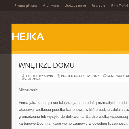
Archiwum
Budzisz mnie
Ja ciebie
Strona główna
Spis Treści
HEJKA
WNĘTRZE DOMU
POSTED BY ADMIN
POSTED ON LIP - 12 - 2025
MOŻLIWOŚĆ 
WYŁĄCZONA
Mieszkanie
Firma jaka zaprząta się fabrykacją i sprzedażą rozmaitych produ
właściwej wielkości pudełka kartonowe, w które będzie zdołała zaw
gromadzenia lub wysyłki do delikwenta. Bardzo wielką wziętością
kartonowe Bochnia, które wolno zamówić w dowolnej liczebności, w