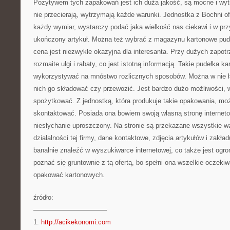
Pozytywem tych zapakowań jest ich duża jakość, są mocne i wytr
nie przecierają, wytrzymają każde warunki. Jednostka z Bochni o
każdy wymiar, wystarczy podać jaka wielkość nas ciekawi i w pr
ukończony artykuł. Można też wybrać z magazynu kartonowe pudła
cena jest niezwykle okazyjna dla interesanta. Przy dużych zapot
rozmaite ulgi i rabaty, co jest istotną informacją. Takie pudełka 
wykorzystywać na mnóstwo rozlicznych sposobów. Można w nie ł
nich go składować czy przewozić. Jest bardzo dużo możliwości, w
spożytkować. Z jednostką, która produkuje takie opakowania, mo
skontaktować. Posiada ona bowiem swoją własną stronę interneto
niesłychanie uproszczony. Na stronie są przekazane wszystkie w
działalności tej firmy, dane kontaktowe, zdjęcia artykułów i zakła
banalnie znaleźć w wyszukiwarce internetowej, co także jest ogr
poznać się gruntownie z tą ofertą, bo spełni ona wszelkie oczeki
opakować kartonowych.
źródło:
———————————
1.
http://acikekonomi.com