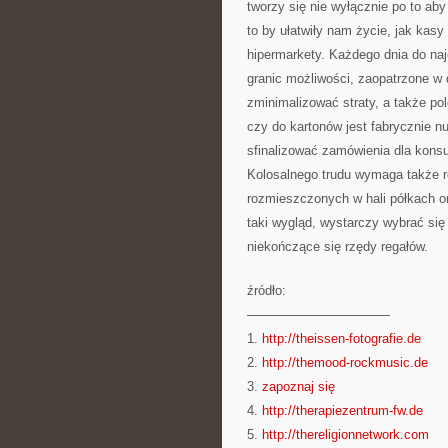
tworzy się nie wyłącznie po to ab
to by ułatwiły nam życie, jak kas
hipermarkety. Każdego dnia do naj
granic możliwości, zaopatrzone w
zminimalizować straty, a także po
czy do kartonów jest fabrycznie n
sfinalizować zamówienia dla konsu
Kolosalnego trudu wymaga także r
rozmieszczonych w hali półkach o
taki wygląd, wystarczy wybrać się
niekończące się rzędy regałów.
źródło:
———————————
1.
http://theissen-fotografie.de
2.
http://themood-rockmusic.de
3.
zapoznaj się
4.
http://therapiezentrum-fw.de
5.
http://thereligionnetwork.com