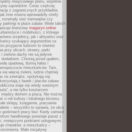
ojekty miejscowego planu, wspólnie
atywy sąsiedzkie. Coraz częściej
irację z zagranicznych przykładów,
jak inne miasta wprowadziły strefy
, rozwinęły sieć tramwajów czy
ły parkingi w place zabaw. Wiele takich
opisuje branżowy
magazyn online
rbanistyce i mobilności, z którego
arówno urzędnicy, jak i aktywiści oraz
zkańcy szukający argumentów za
to przyjazne ludziom to również
wa przy ulicach, skwery, parki
i zielone dachy nie są jedynie
 dodatkiem. Chronią przed upałem,
odę opadową, tłumią hałas i
samopoczucie mieszkańców. Tam,
 się więcej zieleni, ludzie chętniej
s na zewnątrz, spotykają się,
korzystają z ławek i placów zabaw.
ubliczna staje się wtedy swoistym
sta”, a nie tylko korytarzem
 między domem a pracą. Nie można
ć o roli kultury i lokalnego biznesu.
ałe sklepy, księgarnie, pracownie
galerie – wszystko to sprawia, że ulice
o godzinach pracy biur. Kiedy zamiast
entrum handlowego powstaje pasaż z
i, mniejszymi punktami usługowymi,
je charakter, a mieszkańcy –
orzenienia. Małe inicjatywy