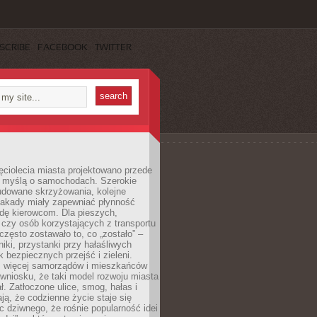
SCRIBE
FACEBOOK
TWITTER
ęciolecia miasta projektowano przede
 myślą o samochodach. Szerokie
budowane skrzyżowania, kolejne
stakady miały zapewniać płynność
dę kierowcom. Dla pieszych,
czy osób korzystających z transportu
często zostawało to, co „zostało” –
iki, przystanki przy hałaśliwych
k bezpiecznych przejść i zieleni.
az więcej samorządów i mieszkańców
wniosku, że taki model rozwoju miasta
ł. Zatłoczone ulice, smog, hałas i
ają, że codzienne życie staje się
ic dziwnego, że rośnie popularność idei