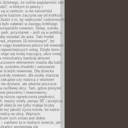
ic dziwnego, że rośnie popularność idei
udzi”, w którym to pieszy i
 są w centrum, a nie samochód.
azne ludziom zaczyna się od krótkich
Chodzi o to, by większość codziennych
było załatwić w zasięgu krótkiego
przejażdżki rowerem. Sklep, szkoła,
 park, przystanek – jeśli są w pobliżu,
eby wsiadać do auta. Taki model
wa „miastem 15-minutowym”, bo
 w ciągu kwadransa pieszo lub rowerem
najważniejszych usług. Dzięki temu
staje się mniej męcząca, ulice mniej
a mieszkańcy bardziej aktywni
Kluczowym elementem miasta dla ludzi
e, szerokie chodniki i sensownie
e ścieżki rowerowe. Dla dziecka
szkoły rowerem, dla osoby starszej
z zakupów czy rodzica z wózkiem
 nie dystans, ale właśnie poczucie
 ruchliwej ulicy. Tam, gdzie priorytet
howi pieszemu i rowerowemu,
ę niższe ograniczenia prędkości,
h, tworzy strefy „tempo 30” i przejścia
W efekcie nie tylko maleje liczba
e też jakość życia rośnie, bo ludzie
chodzą na ulicę. Ważnym
ńcem tych zmian jest dobra
– zarówno ta w realnym świecie, jak i
szkańcy wymieniają się