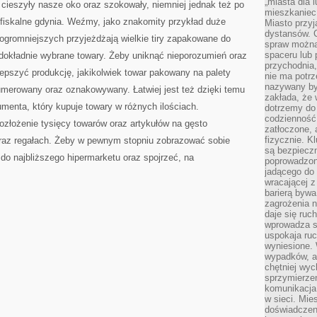
„miasta dla l
y cieszyły nasze oko oraz szokowały, niemniej jednak też po
mieszkaniec
y fiskalne gdynia. Weźmy, jako znakomity przykład duże
Miasto przyj
dystansów. 
ogromniejszych przyjeżdżają wielkie tiry zapakowane do
spraw można 
spaceru lub 
 dokładnie wybrane towary. Żeby uniknąć nieporozumień oraz
przychodnia,
lepszyć produkcję, jakikolwiek towar pakowany na palety
nie ma potrz
nazywany by
umerowany oraz oznakowywany. Łatwiej jest też dzięki temu
zakłada, że
menta, który kupuje towary w różnych ilościach.
dotrzemy do 
codzienność 
ozłożenie tysięcy towarów oraz artykułów na gęsto
zatłoczone, 
fizycznie. 
raz regałach. Żeby w pewnym stopniu zobrazować sobie
są bezpieczn
 do najbliższego hipermarketu oraz spojrzeć, na
poprowadzon
jadącego do 
wracającej 
barierą bywa
zagrożenia na
daje się ruc
wprowadza si
uspokaja ruc
wyniesione. 
wypadków, al
chętniej wy
sprzymierze
komunikacja 
w sieci. Mie
doświadczen