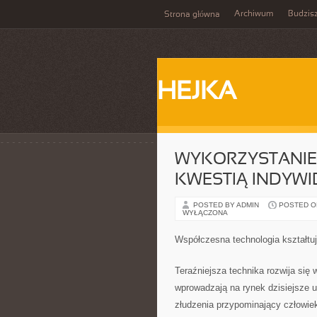
Archiwum
Budzis
Strona główna
HEJKA
WYKORZYSTANIE 
KWESTIĄ INDYW
POSTED BY ADMIN
POSTED ON 
WYŁĄCZONA
Współczesna technologia kształtu
Teraźniejsza technika rozwija się
wprowadzają na rynek dzisiejsze u
złudzenia przypominający człowiek