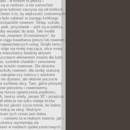
udzi”, w którym to pieszy i
 są w centrum, a nie samochód.
azne ludziom zaczyna się od krótkich
Chodzi o to, by większość codziennych
było załatwić w zasięgu krótkiego
przejażdżki rowerem. Sklep, szkoła,
 park, przystanek – jeśli są w pobliżu,
eby wsiadać do auta. Taki model
wa „miastem 15-minutowym”, bo
 w ciągu kwadransa pieszo lub rowerem
najważniejszych usług. Dzięki temu
staje się mniej męcząca, ulice mniej
a mieszkańcy bardziej aktywni
Kluczowym elementem miasta dla ludzi
e, szerokie chodniki i sensownie
e ścieżki rowerowe. Dla dziecka
szkoły rowerem, dla osoby starszej
z zakupów czy rodzica z wózkiem
 nie dystans, ale właśnie poczucie
 ruchliwej ulicy. Tam, gdzie priorytet
howi pieszemu i rowerowemu,
ę niższe ograniczenia prędkości,
h, tworzy strefy „tempo 30” i przejścia
W efekcie nie tylko maleje liczba
e też jakość życia rośnie, bo ludzie
chodzą na ulicę. Ważnym
ńcem tych zmian jest dobra
– zarówno ta w realnym świecie, jak i
szkańcy wymieniają się
iami w mediach społecznościowych,