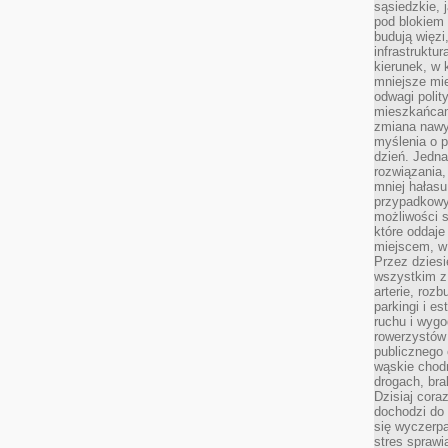
sąsiedzkie, 
pod blokiem
budują więzi
infrastruktur
kierunek, w 
mniejsze mi
odwagi polit
mieszkańcam
zmiana nawy
myślenia o p
dzień. Jedna
rozwiązania,
mniej hałasu
przypadkowy
możliwości 
które oddaje
miejscem, w 
Przez dziesi
wszystkim z
arterie, roz
parkingi i e
ruchu i wygo
rowerzystów 
publicznego 
wąskie chodn
drogach, bra
Dzisiaj cor
dochodzi do 
się wyczerpa
stres sprawi