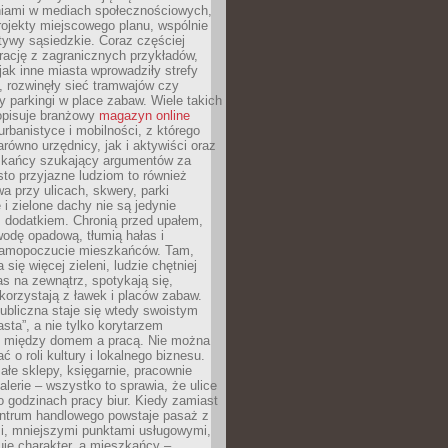
iami w mediach społecznościowych,
ojekty miejscowego planu, wspólnie
atywy sąsiedzkie. Coraz częściej
irację z zagranicznych przykładów,
jak inne miasta wprowadziły strefy
, rozwinęły sieć tramwajów czy
ły parkingi w place zabaw. Wiele takich
opisuje branżowy
magazyn online
rbanistyce i mobilności, z którego
arówno urzędnicy, jak i aktywiści oraz
zkańcy szukający argumentów za
to przyjazne ludziom to również
wa przy ulicach, skwery, parki
i zielone dachy nie są jedynie
 dodatkiem. Chronią przed upałem,
odę opadową, tłumią hałas i
samopoczucie mieszkańców. Tam,
 się więcej zieleni, ludzie chętniej
s na zewnątrz, spotykają się,
korzystają z ławek i placów zabaw.
ubliczna staje się wtedy swoistym
sta”, a nie tylko korytarzem
 między domem a pracą. Nie można
ć o roli kultury i lokalnego biznesu.
ałe sklepy, księgarnie, pracownie
galerie – wszystko to sprawia, że ulice
o godzinach pracy biur. Kiedy zamiast
entrum handlowego powstaje pasaż z
i, mniejszymi punktami usługowymi,
je charakter, a mieszkańcy –