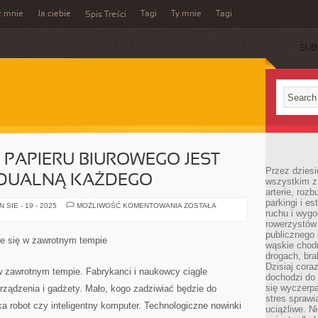
z mnie
Ja ciebie
Tagi
Ty mnie
Tagi
Spis Treści
SUB
PAPIERU BIUROWEGO JEST
Przez dziesi
IDUALNĄ KAŻDEGO
wszystkim z
arterie, roz
parkingi i e
WYKORZYSTANIE
SIE - 19 - 2025
MOŻLIWOŚĆ KOMENTOWANIA
ZOSTAŁA
ruchu i wygo
PAPIERU
BIUROWEGO
rowerzystów 
JEST
publicznego 
KWESTIĄ
je się w zawrotnym tempie
INDYWIDUALNĄ
wąskie chodn
KAŻDEGO
drogach, bra
Dzisiaj cor
 w zawrotnym tempie. Fabrykanci i naukowcy ciągle
dochodzi do 
się wyczerpa
rządzenia i gadżety. Mało, kogo zadziwiać będzie do
stres sprawi
a robot czy inteligentny komputer. Technologiczne nowinki
uciążliwe. N