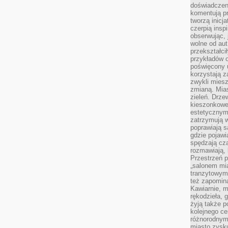
doświadczen
komentują pr
tworzą inicj
czerpią insp
obserwując, 
wolne od aut
przekształci
przykładów 
poświęcony u
korzystają z
zwykli mies
zmianą. Mias
zieleń. Drze
kieszonkowe 
estetycznym
zatrzymują w
poprawiają 
gdzie pojawia
spędzają cza
rozmawiają, 
Przestrzeń p
„salonem mia
tranzytowym
też zapomina
Kawiarnie, m
rękodzieła, 
żyją także p
kolejnego c
różnorodnym
miasto zysku