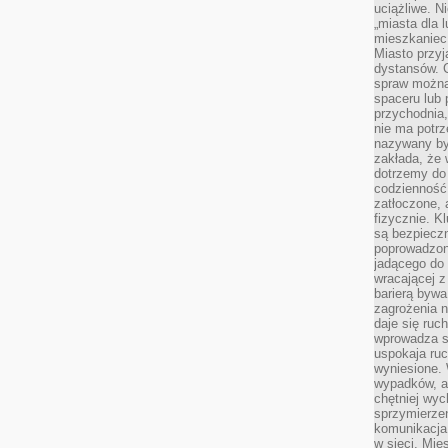
uciążliwe. N
„miasta dla l
mieszkaniec
Miasto przyj
dystansów. 
spraw można 
spaceru lub 
przychodnia,
nie ma potrz
nazywany by
zakłada, że
dotrzemy do 
codzienność 
zatłoczone, 
fizycznie. 
są bezpieczn
poprowadzon
jadącego do 
wracającej 
barierą bywa
zagrożenia na
daje się ruc
wprowadza si
uspokaja ruc
wyniesione. 
wypadków, al
chętniej wy
sprzymierze
komunikacja 
w sieci. Mie