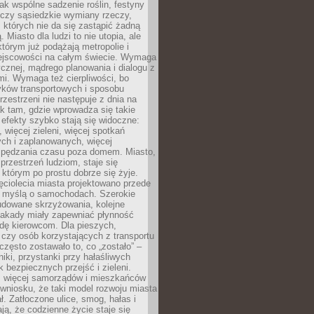
jak wspólne sadzenie roślin, festyny
 czy sąsiedzkie wymiany rzeczy,
, których nie da się zastąpić żadną
ą. Miasto dla ludzi to nie utopia, ale
którym już podążają metropolie i
ejscowości na całym świecie. Wymaga
ycznej, mądrego planowania i dialogu z
i. Wymaga też cierpliwości, bo
ków transportowych i sposobu
rzestrzeni nie następuje z dnia na
k tam, gdzie wprowadza się takie
 efekty szybko stają się widoczne:
, więcej zieleni, więcej spotkań
ch i zaplanowanych, więcej
spędzania czasu poza domem. Miasto,
 przestrzeń ludziom, staje się
którym po prostu dobrze się żyje.
ęciolecia miasta projektowano przede
 myślą o samochodach. Szerokie
budowane skrzyżowania, kolejne
stakady miały zapewniać płynność
dę kierowcom. Dla pieszych,
czy osób korzystających z transportu
często zostawało to, co „zostało” –
iki, przystanki przy hałaśliwych
k bezpiecznych przejść i zieleni.
az więcej samorządów i mieszkańców
wniosku, że taki model rozwoju miasta
ł. Zatłoczone ulice, smog, hałas i
ają, że codzienne życie staje się