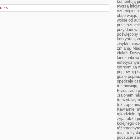
komentują pr
tworzą inicj
TORIA
czerpią insp
obserwując, 
wolne od aut
przekształci
przykładów 
poświęcony u
korzystają z
zwykli mies
zmianą. Mias
zieleń. Drze
kieszonkowe 
estetycznym
zatrzymują w
poprawiają 
gdzie pojawia
spędzają cza
rozmawiają, 
Przestrzeń p
„salonem mia
tranzytowym
też zapomina
Kawiarnie, m
rękodzieła, 
żyją także p
kolejnego c
różnorodnym
miasto zysku
poczucie zak