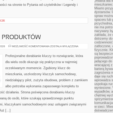
„miasta dla l
mieszkaniec
ości na stronie to Pytania od czytelników i Legendy i
Miasto przyj
dystansów. 
spraw można 
spaceru lub 
ICZE
przychodnia,
nie ma potrz
nazywany by
zakłada, że
JE PRODUKTÓW
dotrzemy do 
codzienność 
zatłoczone, 
TESTY
 2026
MOŻLIWOŚĆ KOMENTOWANIA
ZOSTAŁA WYŁĄCZONA
I
fizycznie. 
RECENZJE
są bezpieczn
PRODUKTÓW
Profesjonalne dorabianie kluczy to rozwiązanie, która
poprowadzon
jadącego do 
dla wielu osób okazuje się praktyczna w najmniej
wracającej 
oczekiwanym momencie. Zgubiony klucz do
barierą bywa
zagrożenia na
mieszkania, uszkodzony kluczyk samochodowy,
daje się ruc
niedziałający pilot, zużyta obudowa, problem z zamkiem
wprowadza si
uspokaja ruc
albo potrzeba wykonania zapasowego kompletu to
wyniesione. 
wypadków, al
ność działania. Strona poświęcona dorabianiu kluczy
chętniej wy
owaną do osób, które szukają sprawdzonego punktu
sprzymierze
komunikacja 
mi, kluczykami samochodowymi oraz usługami związanymi
w sieci. Mie
Już […]
doświadczen