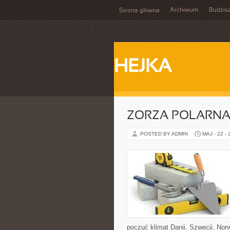
Archiwum
Budzis
Strona główna
HEJKA
ZORZA POLARNA 
POSTED BY ADMIN
MAJ - 22 -
poczuć klimat Danii, Szwecji, Norwe