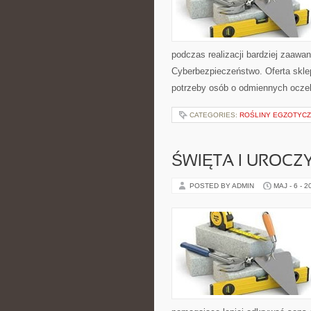
podczas realizacji bardziej zaaw
Cyberbezpieczeństwo. Oferta skle
potrzeby osób o odmiennych oczek
CATEGORIES:
ROŚLINY EGZOTYCZ
ŚWIĘTA I UROCZ
POSTED BY ADMIN
MAJ - 6 - 2