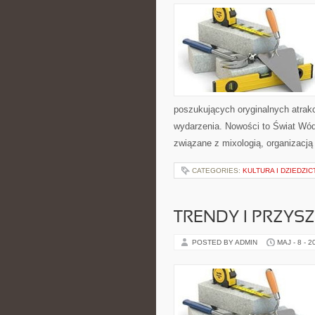
poszukujących oryginalnych atrak
wydarzenia. Nowości to Świat Wódk
związane z mixologią, organizacj
CATEGORIES:
KULTURA I DZIEDZI
TRENDY I PRZYS
POSTED BY ADMIN
MAJ - 8 - 2