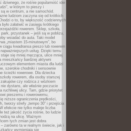
ic dziwnego, że rośnie popularność idei
udzi”, w którym to pieszy i
 są w centrum, a nie samochód.
azne ludziom zaczyna się od krótkich
Chodzi o to, by większość codziennych
było załatwić w zasięgu krótkiego
przejażdżki rowerem. Sklep, szkoła,
 park, przystanek – jeśli są w pobliżu,
eby wsiadać do auta. Taki model
wa „miastem 15-minutowym”, bo
 w ciągu kwadransa pieszo lub rowerem
najważniejszych usług. Dzięki temu
staje się mniej męcząca, ulice mniej
a mieszkańcy bardziej aktywni
Kluczowym elementem miasta dla ludzi
e, szerokie chodniki i sensownie
e ścieżki rowerowe. Dla dziecka
szkoły rowerem, dla osoby starszej
z zakupów czy rodzica z wózkiem
 nie dystans, ale właśnie poczucie
 ruchliwej ulicy. Tam, gdzie priorytet
howi pieszemu i rowerowemu,
ę niższe ograniczenia prędkości,
h, tworzy strefy „tempo 30” i przejścia
W efekcie nie tylko maleje liczba
e też jakość życia rośnie, bo ludzie
chodzą na ulicę. Ważnym
ńcem tych zmian jest dobra
– zarówno ta w realnym świecie, jak i
szkańcy wymieniają się