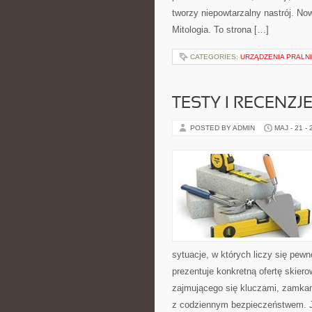
tworzy niepowtarzalny nastrój. Now
Mitologia. To strona […]
CATEGORIES:
URZĄDZENIA PRALN
TESTY I RECENZ
POSTED BY ADMIN
MAJ - 21 -
sytuacje, w których liczy się pew
prezentuje konkretną ofertę skier
zajmującego się kluczami, zamka
z codziennym bezpieczeństwem. 