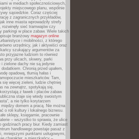
iami w mediach społecznościowych,
ojekty miejscowego planu, wspólnie
atywy sąsiedzkie. Coraz częściej
irację z zagranicznych przykładów,
jak inne miasta wprowadziły strefy
, rozwinęły sieć tramwajów czy
ły parkingi w place zabaw. Wiele takich
opisuje branżowy
magazyn online
rbanistyce i mobilności, z którego
arówno urzędnicy, jak i aktywiści oraz
zkańcy szukający argumentów za
to przyjazne ludziom to również
wa przy ulicach, skwery, parki
i zielone dachy nie są jedynie
 dodatkiem. Chronią przed upałem,
odę opadową, tłumią hałas i
samopoczucie mieszkańców. Tam,
 się więcej zieleni, ludzie chętniej
s na zewnątrz, spotykają się,
korzystają z ławek i placów zabaw.
ubliczna staje się wtedy swoistym
sta”, a nie tylko korytarzem
 między domem a pracą. Nie można
ć o roli kultury i lokalnego biznesu.
ałe sklepy, księgarnie, pracownie
galerie – wszystko to sprawia, że ulice
o godzinach pracy biur. Kiedy zamiast
entrum handlowego powstaje pasaż z
i, mniejszymi punktami usługowymi,
je charakter, a mieszkańcy –