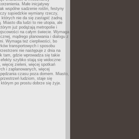
orzenienia. Małe inicjatywy
jak wspólne sadzenie roślin, festyny
 czy sąsiedzkie wymiany rzeczy,
, których nie da się zastąpić żadną
ą. Miasto dla ludzi to nie utopia, ale
którym już podążają metropolie i
ejscowości na całym świecie. Wymaga
ycznej, mądrego planowania i dialogu z
i. Wymaga też cierpliwości, bo
ków transportowych i sposobu
rzestrzeni nie następuje z dnia na
k tam, gdzie wprowadza się takie
 efekty szybko stają się widoczne:
, więcej zieleni, więcej spotkań
ch i zaplanowanych, więcej
spędzania czasu poza domem. Miasto,
 przestrzeń ludziom, staje się
którym po prostu dobrze się żyje.