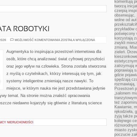
komentują pr
tworzą inicj
czerpią insp
obserwując, 
wolne od aut
przekształci
ATA ROBOTYKI
przykładów 
poświęcony u
korzystają z
NOWINKI
 2026
MOŻLIWOŚĆ KOMENTOWANIA
ZOSTAŁA WYŁĄCZONA
zwykli mies
ZE
ŚWIATA
zmianą. Mias
ROBOTYKI
Augmentyka to inspirująca przestrzeń internetowa dla
zieleń. Drze
kieszonkowe 
osób, które chcą analizować świat cyfrowej przyszłości
estetycznym
zatrzymują w
oraz jego wpływ na człowieka. Strona została stworzona
poprawiają 
z myślą o czytelnikach, którzy interesują się tym, jak
gdzie pojawia
spędzają cza
systemy inteligentne zmieniają nasze nawyki. To
rozmawiają, 
miejsce, w którym nauka nie jest przedstawiana jedynie
Przestrzeń p
„salonem mia
 żywy temat. Na stronie można znaleźć opracowania
tranzytowym
też zapomina
szcze niedawno kojarzyły się głównie z literaturą science
Kawiarnie, m
rękodzieła, 
żyją także p
kolejnego c
NICY NIERUCHOMOŚCI
różnorodnym
miasto zysku
poczucie zak