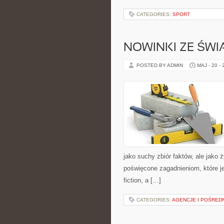
CATEGORIES:
SPORT
NOWINKI ZE ŚWI
POSTED BY ADMIN
MAJ - 20 -
jako suchy zbiór faktów, ale jako
poświęcone zagadnieniom, które je
fiction, a […]
CATEGORIES:
AGENCJE I POŚRED