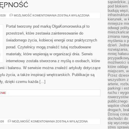
sąsiedzkie, 
TĘPNOŚĆ
pod blokiem
budują więzi
infrastruktur
PODRÓŻE
 2026
MOŻLIWOŚĆ KOMENTOWANIA
ZOSTAŁA WYŁĄCZONA
I
kierunek, w 
DOSTĘPNOŚĆ
mniejsze mi
Portal tworzony pod marką OlgaKomorowska.pl to
odwagi polit
mieszkańcam
przestrzeń, które zestawia zainteresowanie do
zmiana nawy
świadomego życia, kobiecej energii oraz praktycznych
myślenia o p
dzień. Jedna
porad. Czytelnicy mogą znaleźć tutaj rozbudowane
rozwiązania,
mniej hałasu
materiały, które wspierają w organizacji dnia. Serwis
przypadkowy
internetowy została stworzona z myślą o osobach, które
możliwości 
które oddaje
onii i balansu. W serwisie można znaleźć artykuły dotyczące
miejscem, w 
ylu życia, a także inspiracji wnętrzarskich. Publikacje są
Przez dziesi
wszystkim z
y, dzięki czemu każda […]
arterie, roz
parkingi i e
ruchu i wygo
ENIE
rowerzystów 
publicznego 
wąskie chodn
drogach, bra
Dzisiaj cor
dochodzi do 
DRINKI
026
MOŻLIWOŚĆ KOMENTOWANIA
ZOSTAŁA WYŁĄCZONA
się wyczerpa
stres sprawi