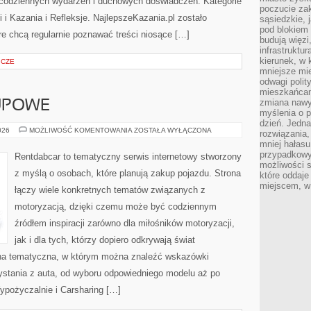
 codziennych wydarzeń i duchowych doświadczeń. Kategorie
poczucie zak
i i Kazania i Refleksje. NajlepszeKazania.pl zostało
sąsiedzkie, 
pod blokiem
e chcą regularnie poznawać treści niosące […]
budują więzi
infrastruktur
kierunek, w 
ICZE
mniejsze mi
odwagi polit
mieszkańcam
zmiana nawy
UPOWE
myślenia o p
dzień. Jedna
PORADNIKI
026
MOŻLIWOŚĆ KOMENTOWANIA
ZOSTAŁA WYŁĄCZONA
rozwiązania,
ZAKUPOWE
mniej hałasu
przypadkowy
Rentdabcar to tematyczny serwis internetowy stworzony
możliwości 
z myślą o osobach, które planują zakup pojazdu. Strona
które oddaje
miejscem, w 
łączy wiele konkretnych tematów związanych z
motoryzacją, dzięki czemu może być codziennym
źródłem inspiracji zarówno dla miłośników motoryzacji,
jak i dla tych, którzy dopiero odkrywają świat
ona tematyczna, w którym można znaleźć wskazówki
stania z auta, od wyboru odpowiedniego modelu aż po
ypożyczalnie i Carsharing […]