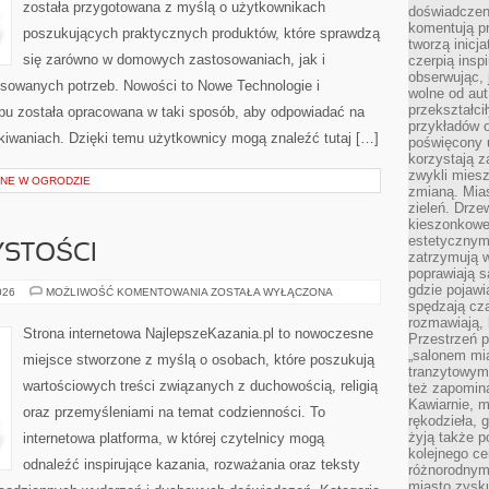
została przygotowana z myślą o użytkownikach
doświadczen
komentują pr
poszukujących praktycznych produktów, które sprawdzą
tworzą inicj
się zarówno w domowych zastosowaniach, jak i
czerpią insp
obserwując, 
ansowanych potrzeb. Nowości to Nowe Technologie i
wolne od aut
przekształci
pu została opracowana w taki sposób, aby odpowiadać na
przykładów 
iwaniach. Dzięki temu użytkownicy mogą znaleźć tutaj […]
poświęcony u
korzystają z
zwykli mies
NE W OGRODZIE
zmianą. Mias
zieleń. Drze
kieszonkowe 
estetycznym
YSTOŚCI
zatrzymują w
poprawiają 
gdzie pojawia
ŚWIĘTA
026
MOŻLIWOŚĆ KOMENTOWANIA
ZOSTAŁA WYŁĄCZONA
I
spędzają cza
UROCZYSTOŚCI
rozmawiają, 
Strona internetowa NajlepszeKazania.pl to nowoczesne
Przestrzeń p
„salonem mia
miejsce stworzone z myślą o osobach, które poszukują
tranzytowym
wartościowych treści związanych z duchowością, religią
też zapomina
Kawiarnie, m
oraz przemyśleniami na temat codzienności. To
rękodzieła, 
żyją także p
internetowa platforma, w której czytelnicy mogą
kolejnego c
odnaleźć inspirujące kazania, rozważania oraz teksty
różnorodnym
miasto zysku