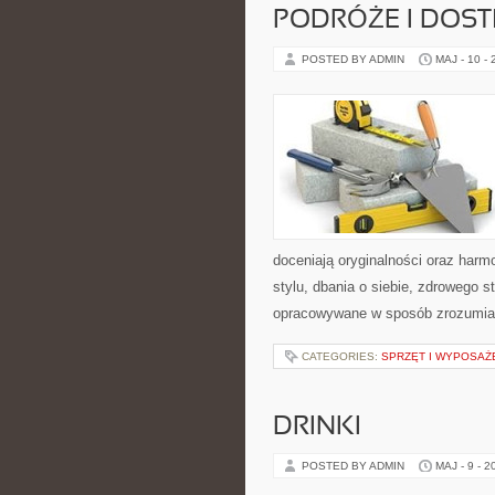
PODRÓŻE I DOS
POSTED BY ADMIN
MAJ - 10 -
doceniają oryginalności oraz harm
stylu, dbania o siebie, zdrowego st
opracowywane w sposób zrozumiał
CATEGORIES:
SPRZĘT I WYPOSAŻ
DRINKI
POSTED BY ADMIN
MAJ - 9 - 2