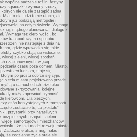
jak wspólne sadzenie roślin, festyny
 czy sąsiedzkie wymiany rzeczy,
, których nie da się zastąpić żadną
ą. Miasto dla ludzi to nie utopia, ale
którym już podążają metropolie i
ejscowości na całym świecie. Wymaga
ycznej, mądrego planowania i dialogu z
i. Wymaga też cierpliwości, bo
ków transportowych i sposobu
rzestrzeni nie następuje z dnia na
k tam, gdzie wprowadza się takie
 efekty szybko stają się widoczne:
, więcej zieleni, więcej spotkań
ch i zaplanowanych, więcej
spędzania czasu poza domem. Miasto,
 przestrzeń ludziom, staje się
którym po prostu dobrze się żyje.
ęciolecia miasta projektowano przede
 myślą o samochodach. Szerokie
budowane skrzyżowania, kolejne
stakady miały zapewniać płynność
dę kierowcom. Dla pieszych,
czy osób korzystających z transportu
często zostawało to, co „zostało” –
iki, przystanki przy hałaśliwych
k bezpiecznych przejść i zieleni.
az więcej samorządów i mieszkańców
wniosku, że taki model rozwoju miasta
ł. Zatłoczone ulice, smog, hałas i
ają, że codzienne życie staje się