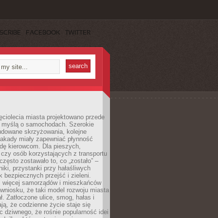
SCRIBE
FACEBOOK
TWITTER
ęciolecia miasta projektowano przede
 myślą o samochodach. Szerokie
budowane skrzyżowania, kolejne
stakady miały zapewniać płynność
dę kierowcom. Dla pieszych,
czy osób korzystających z transportu
często zostawało to, co „zostało” –
iki, przystanki przy hałaśliwych
k bezpiecznych przejść i zieleni.
az więcej samorządów i mieszkańców
wniosku, że taki model rozwoju miasta
ł. Zatłoczone ulice, smog, hałas i
ają, że codzienne życie staje się
ic dziwnego, że rośnie popularność idei