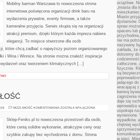
uciążliwe. N
Mobilny barman Warszawa to nowoczesna strona
„miasta dla l
internetowa poświęcona organizacji drink baru na
mieszkaniec
Miasto przyj
wydarzenia prywatne, eventy firmowe, a także
dystansów. 
kameralne przyjęcia. Serwis skupia się na organizacji
spraw można 
spaceru lub 
atrakcji premium, dzięki którym każda impreza nabiera
przychodnia,
nie ma potrz
elegancji. To miejsce stworzone dla osób
nazywany by
cji, które chcą zadbać o najwyższy poziom organizowanego
zakłada, że
dotrzemy do 
i i Wina i Winnice. Na stronie można znaleźć inspiracje
codzienność 
ą wydarzeń oraz tworzeniem klimatycznych […]
zatłoczone, 
fizycznie. 
są bezpieczn
CTWO
poprowadzon
jadącego do 
wracającej 
barierą bywa
ZŁOŚĆ
zagrożenia na
daje się ruc
wprowadza si
TRENDY
026
MOŻLIWOŚĆ KOMENTOWANIA
ZOSTAŁA WYŁĄCZONA
uspokaja ruc
I
PRZYSZŁOŚĆ
wyniesione. 
Sklep-Feniks.pl to nowoczesna przestrzeń dla osób,
wypadków, al
chętniej wy
które cenią solidne wykonanie, atrakcyjne ceny oraz
sprzymierze
komunikacja 
szybkie zakupy bez wychodzenia z domu. Strona
w sieci. Mie