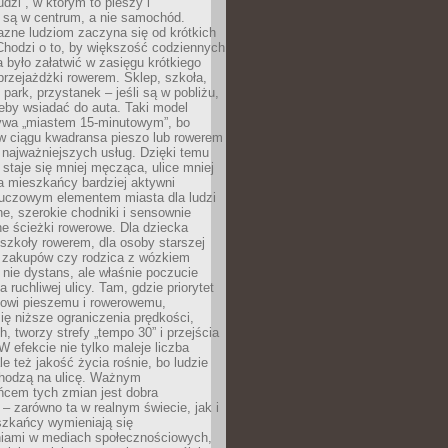
udzi”, w którym to pieszy i
 są w centrum, a nie samochód.
azne ludziom zaczyna się od krótkich
Chodzi o to, by większość codziennych
było załatwić w zasięgu krótkiego
przejażdżki rowerem. Sklep, szkoła,
 park, przystanek – jeśli są w pobliżu,
eby wsiadać do auta. Taki model
wa „miastem 15-minutowym”, bo
 w ciągu kwadransa pieszo lub rowerem
najważniejszych usług. Dzięki temu
staje się mniej męcząca, ulice mniej
a mieszkańcy bardziej aktywni
Kluczowym elementem miasta dla ludzi
e, szerokie chodniki i sensownie
e ścieżki rowerowe. Dla dziecka
szkoły rowerem, dla osoby starszej
z zakupów czy rodzica z wózkiem
 nie dystans, ale właśnie poczucie
 ruchliwej ulicy. Tam, gdzie priorytet
howi pieszemu i rowerowemu,
ę niższe ograniczenia prędkości,
h, tworzy strefy „tempo 30” i przejścia
W efekcie nie tylko maleje liczba
e też jakość życia rośnie, bo ludzie
chodzą na ulicę. Ważnym
ńcem tych zmian jest dobra
– zarówno ta w realnym świecie, jak i
szkańcy wymieniają się
iami w mediach społecznościowych,