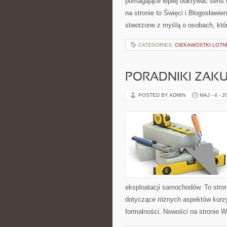
pomagające lepiej odkrywać sens
na stronie to Święci i Błogosławien
stworzone z myślą o osobach, któr
CATEGORIES:
CIEKAWOSTKI LOTN
PORADNIKI ZAK
POSTED BY ADMIN
MAJ - 4 - 2
eksploatacji samochodów. To str
dotyczące różnych aspektów korzy
formalności. Nowości na stronie W