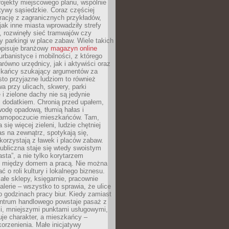
ojekty miejscowego planu, wspólnie
atywy sąsiedzkie. Coraz częściej
irację z zagranicznych przykładów,
jak inne miasta wprowadziły strefy
, rozwinęły sieć tramwajów czy
ły parkingi w place zabaw. Wiele takich
opisuje branżowy
magazyn online
rbanistyce i mobilności, z którego
arówno urzędnicy, jak i aktywiści oraz
zkańcy szukający argumentów za
to przyjazne ludziom to również
wa przy ulicach, skwery, parki
i zielone dachy nie są jedynie
 dodatkiem. Chronią przed upałem,
odę opadową, tłumią hałas i
samopoczucie mieszkańców. Tam,
 się więcej zieleni, ludzie chętniej
s na zewnątrz, spotykają się,
korzystają z ławek i placów zabaw.
ubliczna staje się wtedy swoistym
sta”, a nie tylko korytarzem
 między domem a pracą. Nie można
ć o roli kultury i lokalnego biznesu.
ałe sklepy, księgarnie, pracownie
galerie – wszystko to sprawia, że ulice
o godzinach pracy biur. Kiedy zamiast
entrum handlowego powstaje pasaż z
i, mniejszymi punktami usługowymi,
je charakter, a mieszkańcy –
orzenienia. Małe inicjatywy