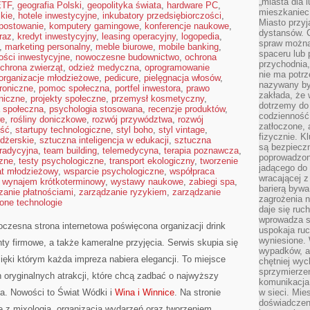
„miasta dla l
ETF
,
geografia Polski
,
geopolityka świata
,
hardware PC
,
mieszkaniec
kie
,
hotele inwestycyjne
,
inkubatory przedsiębiorczości
,
Miasto przyj
postowanie
,
komputery gamingowe
,
konferencje naukowe
,
dystansów. 
raz
,
kredyt inwestycyjny
,
leasing operacyjny
,
logopedia
,
spraw można 
,
marketing personalny
,
meble biurowe
,
mobile banking
,
spaceru lub 
ości inwestycyjne
,
nowoczesne budownictwo
,
ochrona
przychodnia,
chrona zwierząt
,
odzież medyczna
,
oprogramowanie
nie ma potrz
organizacje młodzieżowe
,
pedicure
,
pielęgnacja włosów
,
nazywany by
troniczne
,
pomoc społeczna
,
portfel inwestora
,
prawo
zakłada, że
oniczne
,
projekty społeczne
,
przemysł kosmetyczny
,
dotrzemy do 
a społeczna
,
psychologia stosowana
,
recenzje produktów
,
codzienność 
we
,
rośliny doniczkowe
,
rozwój przywództwa
,
rozwój
zatłoczone, 
ść
,
startupy technologiczne
,
styl boho
,
styl vintage
,
fizycznie. 
dżerskie
,
sztuczna inteligencja w edukacji
,
sztuczna
są bezpieczn
tradycyjna
,
team building
,
telemedycyna
,
terapia poznawcza
,
poprowadzon
zne
,
testy psychologiczne
,
transport ekologiczny
,
tworzenie
jadącego do 
at młodzieżowy
,
wsparcie psychologiczne
,
współpraca
wracającej 
,
wynajem krótkoterminowy
,
wystawy naukowe
,
zabiegi spa
,
barierą bywa
zanie płatnościami
,
zarządzanie ryzykiem
,
zarządzanie
zagrożenia na
lone technologie
daje się ruc
wprowadza si
zesna strona internetowa poświęcona organizacji drink
uspokaja ruc
wyniesione. 
ty firmowe, a także kameralne przyjęcia. Serwis skupia się
wypadków, al
zięki którym każda impreza nabiera elegancji. To miejsce
chętniej wy
sprzymierze
oryginalnych atrakcji, które chcą zadbać o najwyższy
komunikacja 
a. Nowości to Świat Wódki i
Wina i Winnice
. Na stronie
w sieci. Mie
doświadczen
e z mixologią, organizacją wydarzeń oraz tworzeniem