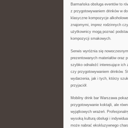
Barmańska obsługa eventów to rów
z przygotowywaniem drinków w do
klasyczne kompozycje alkoholowe,
znajomymi, imprez rodzinnych cz
użytkownicy mogą poznać podstawy
kompozycji smakowych.
Serwis wyróżnia się nowoczesnym
prezentowanych materiałów oraz p
szybko odnaleźć interesujące ich 
czy przygotowywaniem drinków. St
wydarzenia, jak i tych, którzy szuk
przyjaciół.
Mobilny drink bar Warszawa pokaz
przygotowywanie koktajli, ale rów
wyjątkowych wrażeń. Profesjonaln
wysoką kulturą obsługi i indywidu
może nabrać ekskluzywnego charak