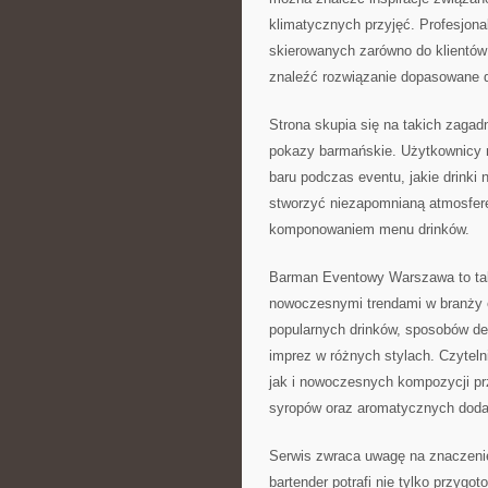
klimatycznych przyjęć. Profesjona
skierowanych zarówno do klientów 
znaleźć rozwiązanie dopasowane d
Strona skupia się na takich zagadn
pokazy barmańskie. Użytkownicy m
baru podczas eventu, jakie drinki 
stworzyć niezapomnianą atmosferę
komponowaniem menu drinków.
Barman Eventowy Warszawa to tak
nowoczesnymi trendami w branży e
popularnych drinków, sposobów dek
imprez w różnych stylach. Czytel
jak i nowoczesnych kompozycji p
syropów oraz aromatycznych doda
Serwis zwraca uwagę na znaczenie
bartender potrafi nie tylko przygo