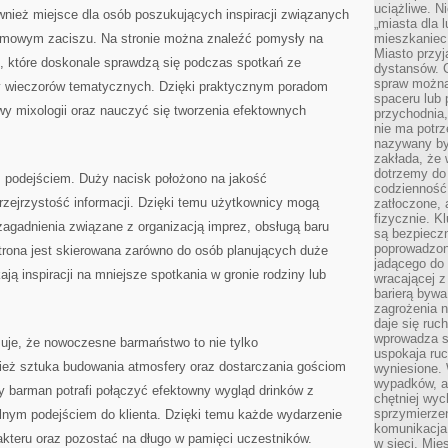
uciążliwe. N
nież miejsce dla osób poszukujących inspiracji związanych
„miasta dla l
mowym zaciszu. Na stronie można znaleźć pomysły na
mieszkaniec
Miasto przyj
 które doskonale sprawdzą się podczas spotkań ze
dystansów. 
spraw można 
y wieczorów tematycznych. Dzięki praktycznym poradom
spaceru lub 
 mixologii oraz nauczyć się tworzenia efektownych
przychodnia,
nie ma potrz
nazywany by
zakłada, że
dotrzemy do 
 podejściem. Duży nacisk położono na jakość
codzienność 
rzejrzystość informacji. Dzięki temu użytkownicy mogą
zatłoczone, 
fizycznie. 
zagadnienia związane z organizacją imprez, obsługą baru
są bezpieczn
poprowadzon
rona jest skierowana zarówno do osób planujących duże
jadącego do 
ają inspiracji na mniejsze spotkania w gronie rodziny lub
wracającej 
barierą bywa
zagrożenia na
daje się ruc
wprowadza si
uje, że nowoczesne barmaństwo to nie tylko
uspokaja ruc
nież sztuka budowania atmosfery oraz dostarczania gościom
wyniesione. 
wypadków, al
y barman potrafi połączyć efektowny wygląd drinków z
chętniej wy
sprzymierze
alnym podejściem do klienta. Dzięki temu każde wydarzenie
komunikacja 
teru oraz pozostać na długo w pamięci uczestników.
w sieci. Mie