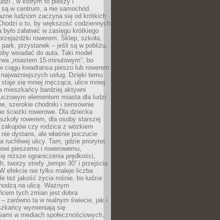
udzi”, w którym to pieszy i
 są w centrum, a nie samochód.
azne ludziom zaczyna się od krótkich
Chodzi o to, by większość codziennych
było załatwić w zasięgu krótkiego
przejażdżki rowerem. Sklep, szkoła,
 park, przystanek – jeśli są w pobliżu,
eby wsiadać do auta. Taki model
wa „miastem 15-minutowym”, bo
 w ciągu kwadransa pieszo lub rowerem
najważniejszych usług. Dzięki temu
staje się mniej męcząca, ulice mniej
a mieszkańcy bardziej aktywni
Kluczowym elementem miasta dla ludzi
e, szerokie chodniki i sensownie
e ścieżki rowerowe. Dla dziecka
szkoły rowerem, dla osoby starszej
z zakupów czy rodzica z wózkiem
 nie dystans, ale właśnie poczucie
 ruchliwej ulicy. Tam, gdzie priorytet
howi pieszemu i rowerowemu,
ę niższe ograniczenia prędkości,
h, tworzy strefy „tempo 30” i przejścia
W efekcie nie tylko maleje liczba
e też jakość życia rośnie, bo ludzie
chodzą na ulicę. Ważnym
ńcem tych zmian jest dobra
– zarówno ta w realnym świecie, jak i
szkańcy wymieniają się
iami w mediach społecznościowych,