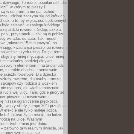
ic dziwnego, że rośnie popularność idei
udzi”, w którym to pieszy i
 są w centrum, a nie samochód.
azne ludziom zaczyna się od krótkich
Chodzi o to, by większość codziennych
było załatwić w zasięgu krótkiego
przejażdżki rowerem. Sklep, szkoła,
 park, przystanek – jeśli są w pobliżu,
eby wsiadać do auta. Taki model
wa „miastem 15-minutowym”, bo
 w ciągu kwadransa pieszo lub rowerem
najważniejszych usług. Dzięki temu
staje się mniej męcząca, ulice mniej
a mieszkańcy bardziej aktywni
Kluczowym elementem miasta dla ludzi
e, szerokie chodniki i sensownie
e ścieżki rowerowe. Dla dziecka
szkoły rowerem, dla osoby starszej
z zakupów czy rodzica z wózkiem
 nie dystans, ale właśnie poczucie
 ruchliwej ulicy. Tam, gdzie priorytet
howi pieszemu i rowerowemu,
ę niższe ograniczenia prędkości,
h, tworzy strefy „tempo 30” i przejścia
W efekcie nie tylko maleje liczba
e też jakość życia rośnie, bo ludzie
chodzą na ulicę. Ważnym
ńcem tych zmian jest dobra
– zarówno ta w realnym świecie, jak i
szkańcy wymieniają się