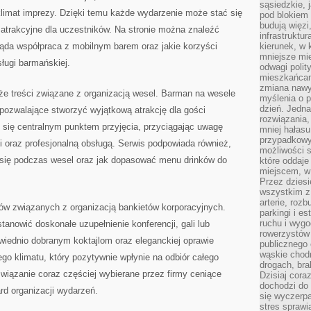
sąsiedzkie, 
limat imprezy. Dzięki temu każde wydarzenie może stać się
pod blokiem
budują więzi
 atrakcyjne dla uczestników. Na stronie można znaleźć
infrastruktur
ląda współpraca z mobilnym barem oraz jakie korzyści
kierunek, w 
mniejsze mi
sługi barmańskiej.
odwagi polit
mieszkańcam
zmiana nawy
 treści związane z organizacją wesel. Barman na wesele
myślenia o p
dzień. Jedna
pozwalające stworzyć wyjątkową atrakcję dla gości
rozwiązania,
 się centralnym punktem przyjęcia, przyciągając uwagę
mniej hałasu
przypadkowy
 oraz profesjonalną obsługą. Serwis podpowiada również,
możliwości 
ją się podczas wesel oraz jak dopasować menu drinków do
które oddaje
miejscem, w 
Przez dziesi
wszystkim z
arterie, roz
tów związanych z organizacją bankietów korporacyjnych.
parkingi i e
ruchu i wygo
tanowić doskonałe uzupełnienie konferencji, gali lub
rowerzystów 
owiednio dobranym koktajlom oraz eleganckiej oprawie
publicznego 
wąskie chodn
ego klimatu, który pozytywnie wpłynie na odbiór całego
drogach, bra
wiązanie coraz częściej wybierane przez firmy ceniące
Dzisiaj cor
dochodzi do 
d organizacji wydarzeń.
się wyczerpa
stres sprawi