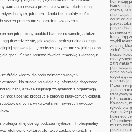
komentują pr
tworzą inicj
lny barman na wesele prezentuje szeroką ofertę usług
czerpią insp
indywidualnych, jak i firm. Dzięki temu każdy może
obserwując, 
wolne od aut
o swoich potrzeb oraz charakteru wydarzenia.
przekształci
przykładów 
poświęcony u
ieniach jak mobilny cocktail bar, bar na wesele, a także
korzystają z
ogą dowiedzieć się, jak wygląda profesjonalna obsługa
zwykli mies
zmianą. Mias
najlepiej sprawdzają się podczas przyjęć oraz w jaki sposób
zieleń. Drze
kieszonkowe 
 dla gości. Serwis porusza również tematykę związaną z
estetycznym
zatrzymują w
poprawiają 
gdzie pojawia
że źródło wiedzy dla osób zainteresowanych
spędzają cza
rozmawiają, 
ventowej. Na stronie pojawiają się informacje dotyczące
Przestrzeń p
oracji baru, a także inspiracji związanych z organizacją
„salonem mia
tranzytowym
nicy mogą poznać propozycje zarówno klasycznych koktajli,
też zapomina
Kawiarnie, m
rzygotowywanych z wykorzystaniem świeżych owoców,
rękodzieła, 
tków.
żyją także p
kolejnego c
różnorodnym
 profesjonalnej obsługi podczas wydarzeń. Profesjonalny
miasto zysku
poczucie zak
tować efektowne koktajle, ale także zadbać o kontakt z