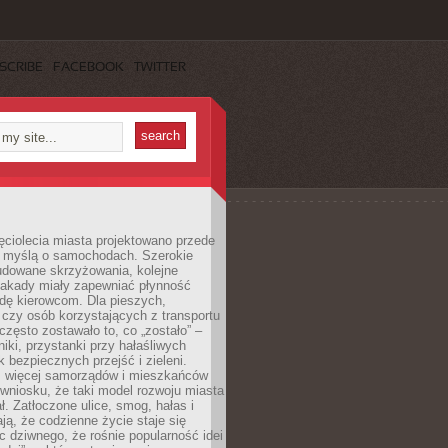
SCRIBE
FACEBOOK
TWITTER
ęciolecia miasta projektowano przede
 myślą o samochodach. Szerokie
budowane skrzyżowania, kolejne
stakady miały zapewniać płynność
dę kierowcom. Dla pieszych,
czy osób korzystających z transportu
często zostawało to, co „zostało” –
iki, przystanki przy hałaśliwych
k bezpiecznych przejść i zieleni.
az więcej samorządów i mieszkańców
wniosku, że taki model rozwoju miasta
ł. Zatłoczone ulice, smog, hałas i
ają, że codzienne życie staje się
ic dziwnego, że rośnie popularność idei