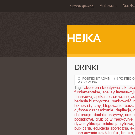
Archiwum
Budzis
Strona główna
HEJKA
DRINKI
POSTED BY ADMIN
POSTED ON
WYŁĄCZONA
Tagi:
akcesoria kreatywne
,
akceso
fundamentalne
,
analizy inwestycyj
finansowe
,
aplikacje zdrowotne
,
a
badania historyczne
,
bankowość i
biznes etyczny
,
blogowanie
,
burz
cyfrowe oszczędzanie
,
depilacja
,
dekoracje
,
dochód pasywny
,
domo
podatkowe
,
druk 3d w medycynie
,
dywersyfikacja
,
edukacja cyfrowa
publiczna
,
edukacja społeczna
,
ek
finansowanie działalności
,
fintech