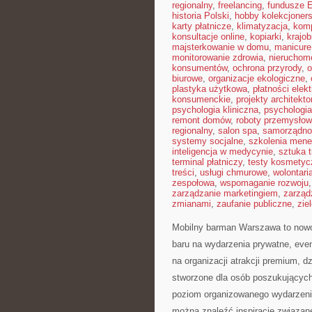
regionalny
,
freelancing
,
fundusze 
historia Polski
,
hobby kolekcjoners
karty płatnicze
,
klimatyzacja
,
kom
konsultacje online
,
kopiarki
,
krajob
majsterkowanie w domu
,
manicure
monitorowanie zdrowia
,
nieruchom
konsumentów
,
ochrona przyrody
,
o
biurowe
,
organizacje ekologiczne
,
plastyka użytkowa
,
płatności elek
konsumenckie
,
projekty architekt
psychologia kliniczna
,
psychologi
remont domów
,
roboty przemysło
regionalny
,
salon spa
,
samorządno
systemy socjalne
,
szkolenia mene
inteligencja w medycynie
,
sztuka 
terminal płatniczy
,
testy kosmetyc
treści
,
usługi chmurowe
,
wolontari
zespołowa
,
wspomaganie rozwoju
zarządzanie marketingiem
,
zarząd
zmianami
,
zaufanie publiczne
,
zie
Mobilny barman Warszawa to nowoc
baru na wydarzenia prywatne, even
na organizacji atrakcji premium, d
stworzone dla osób poszukujących 
poziom organizowanego wydarzeni
można znaleźć inspiracje związan