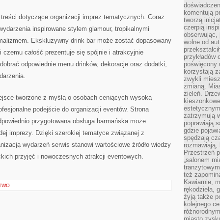
doświadczen
komentują pr
treści dotyczące organizacji imprez tematycznych. Coraz
tworzą inicj
czerpią insp
wydarzenia inspirowane stylem glamour, tropikalnymi
obserwując, 
malizmem. Ekskluzywny drink bar może zostać dopasowany
wolne od aut
przekształci
 czemu całość prezentuje się spójnie i atrakcyjnie
przykładów 
 dobrać odpowiednie menu drinków, dekoracje oraz dodatki,
poświęcony u
korzystają z
darzenia.
zwykli mies
zmianą. Mias
zieleń. Drze
jsce tworzone z myślą o osobach ceniących wysoką
kieszonkowe 
estetycznym
ofesjonalne podejście do organizacji eventów. Strona
zatrzymują w
e odpowiednio przygotowana obsługa barmańska może
poprawiają 
gdzie pojawia
dej imprezy. Dzięki szerokiej tematyce związanej z
spędzają cza
nizacją wydarzeń serwis stanowi wartościowe źródło wiedzy
rozmawiają, 
Przestrzeń p
kich przyjęć i nowoczesnych atrakcji eventowych.
„salonem mia
tranzytowym
też zapomina
Kawiarnie, m
CTWO
rękodzieła, 
żyją także p
kolejnego c
różnorodnym
miasto zysku