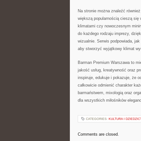
Na stronie można znaleźć również 
większą popularnością cieszą się 
klimatami czy nowoczesnym mini
do każdego rodzaju imprezy, dzięki
wizualnie. Serwis podpowiada, jak
aby stworzyć wyjątkowy klimat wy
Barman Premium Warszawa to mie
jakość usług, kreatywność oraz pr
inspiruje, edukuje i pokazuje, ż
całkowicie odmienić charakter każ
barmaństwem, mixologią oraz orga
dla wszystkich miłośników eleganc
CATEGORIES:
KULTURA I DZIEDZI
Comments are closed.