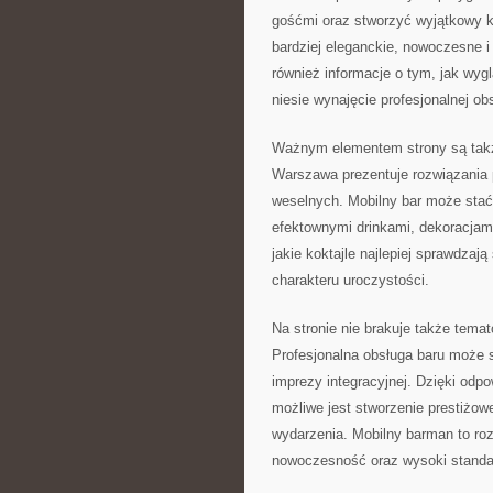
gośćmi oraz stworzyć wyjątkowy k
bardziej eleganckie, nowoczesne i
również informacje o tym, jak wyg
niesie wynajęcie profesjonalnej ob
Ważnym elementem strony są także
Warszawa prezentuje rozwiązania 
weselnych. Mobilny bar może stać
efektownymi drinkami, dekoracjami
jakie koktajle najlepiej sprawdza
charakteru uroczystości.
Na stronie nie brakuje także tema
Profesjonalna obsługa baru może s
imprezy integracyjnej. Dzięki odp
możliwe jest stworzenie prestiżow
wydarzenia. Mobilny barman to roz
nowoczesność oraz wysoki standar