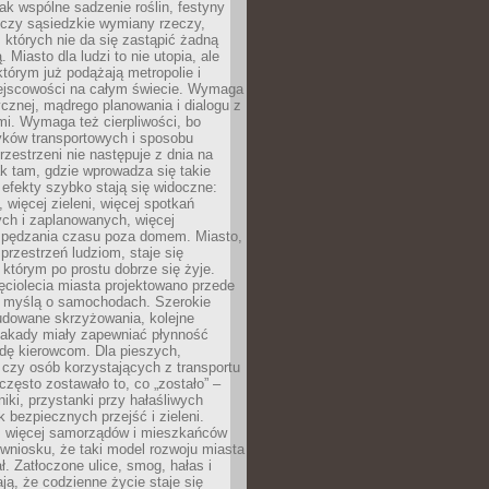
jak wspólne sadzenie roślin, festyny
 czy sąsiedzkie wymiany rzeczy,
, których nie da się zastąpić żadną
ą. Miasto dla ludzi to nie utopia, ale
którym już podążają metropolie i
ejscowości na całym świecie. Wymaga
ycznej, mądrego planowania i dialogu z
i. Wymaga też cierpliwości, bo
ków transportowych i sposobu
rzestrzeni nie następuje z dnia na
k tam, gdzie wprowadza się takie
 efekty szybko stają się widoczne:
, więcej zieleni, więcej spotkań
ch i zaplanowanych, więcej
spędzania czasu poza domem. Miasto,
 przestrzeń ludziom, staje się
którym po prostu dobrze się żyje.
ęciolecia miasta projektowano przede
 myślą o samochodach. Szerokie
budowane skrzyżowania, kolejne
stakady miały zapewniać płynność
dę kierowcom. Dla pieszych,
czy osób korzystających z transportu
często zostawało to, co „zostało” –
iki, przystanki przy hałaśliwych
k bezpiecznych przejść i zieleni.
az więcej samorządów i mieszkańców
wniosku, że taki model rozwoju miasta
ł. Zatłoczone ulice, smog, hałas i
ają, że codzienne życie staje się