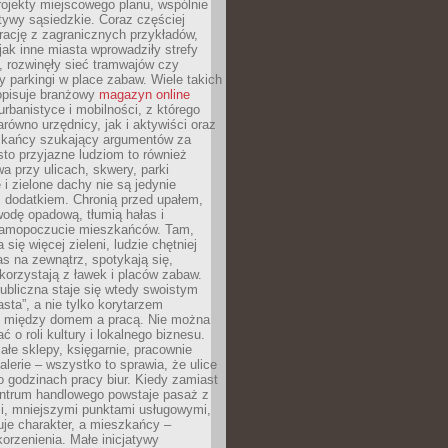
ojekty miejscowego planu, wspólnie
atywy sąsiedzkie. Coraz częściej
irację z zagranicznych przykładów,
jak inne miasta wprowadziły strefy
, rozwinęły sieć tramwajów czy
ły parkingi w place zabaw. Wiele takich
opisuje branżowy
magazyn online
rbanistyce i mobilności, z którego
arówno urzędnicy, jak i aktywiści oraz
zkańcy szukający argumentów za
to przyjazne ludziom to również
wa przy ulicach, skwery, parki
i zielone dachy nie są jedynie
 dodatkiem. Chronią przed upałem,
odę opadową, tłumią hałas i
samopoczucie mieszkańców. Tam,
 się więcej zieleni, ludzie chętniej
s na zewnątrz, spotykają się,
korzystają z ławek i placów zabaw.
ubliczna staje się wtedy swoistym
sta”, a nie tylko korytarzem
 między domem a pracą. Nie można
ć o roli kultury i lokalnego biznesu.
ałe sklepy, księgarnie, pracownie
galerie – wszystko to sprawia, że ulice
o godzinach pracy biur. Kiedy zamiast
entrum handlowego powstaje pasaż z
i, mniejszymi punktami usługowymi,
je charakter, a mieszkańcy –
orzenienia. Małe inicjatywy