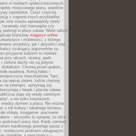
iami w mediach społecznościowych,
ojekty miejscowego planu, wspólnie
atywy sąsiedzkie. Coraz częściej
irację z zagranicznych przykładów,
jak inne miasta wprowadziły strefy
, rozwinęły sieć tramwajów czy
ły parkingi w place zabaw. Wiele takich
opisuje branżowy
magazyn online
rbanistyce i mobilności, z którego
arówno urzędnicy, jak i aktywiści oraz
zkańcy szukający argumentów za
to przyjazne ludziom to również
wa przy ulicach, skwery, parki
i zielone dachy nie są jedynie
 dodatkiem. Chronią przed upałem,
odę opadową, tłumią hałas i
samopoczucie mieszkańców. Tam,
 się więcej zieleni, ludzie chętniej
s na zewnątrz, spotykają się,
korzystają z ławek i placów zabaw.
ubliczna staje się wtedy swoistym
sta”, a nie tylko korytarzem
 między domem a pracą. Nie można
ć o roli kultury i lokalnego biznesu.
ałe sklepy, księgarnie, pracownie
galerie – wszystko to sprawia, że ulice
o godzinach pracy biur. Kiedy zamiast
entrum handlowego powstaje pasaż z
i, mniejszymi punktami usługowymi,
je charakter, a mieszkańcy –