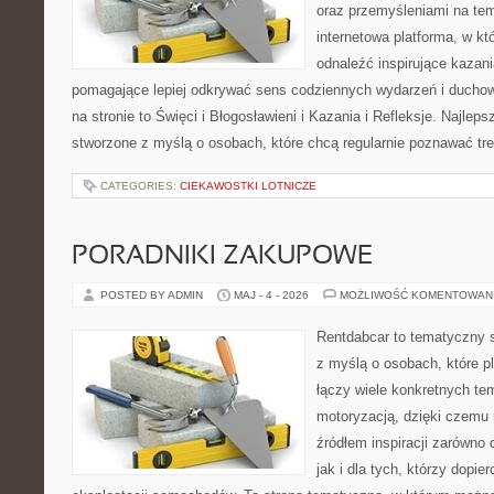
oraz przemyśleniami na tem
internetowa platforma, w kt
odnaleźć inspirujące kazani
pomagające lepiej odkrywać sens codziennych wydarzeń i ducho
na stronie to Święci i Błogosławieni i Kazania i Refleksje. Najlep
stworzone z myślą o osobach, które chcą regularnie poznawać tre
CATEGORIES:
CIEKAWOSTKI LOTNICZE
PORADNIKI ZAKUPOWE
POSTED BY ADMIN
MAJ - 4 - 2026
MOŻLIWOŚĆ KOMENTOWAN
Rentdabcar to tematyczny s
z myślą o osobach, które p
łączy wiele konkretnych t
motoryzacją, dzięki czem
źródłem inspiracji zarówno 
jak i dla tych, którzy dopie