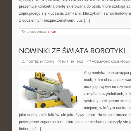
prezentuje konkretną ofertę skierowaną do osób, które szukają 
zajmującego się kluczami, zamkami, kluczykami samochodowymi
z codziennym bezpieczeństwem. Już […]
CATEGORIES:
SPORT
NOWINKI ZE ŚWIATA ROBOTYKI
POSTED BY ADMIN
MAJ - 20 - 2026
MOŻLIWOŚĆ KOMENTOWA
Augmentyka to inspirująca p
osób, które chcą analizować
oraz jego wpływ na człowie
z myślą o czytelnikach, któr
systemy inteligentne zmien
miejsce, w którym nauka ni
jako suchy zbiór faktów, ale jako żywy temat. Na stronie można 
poświęcone zagadnieniom, które jeszcze niedawno kojarzyły się gł
fiction, a […]