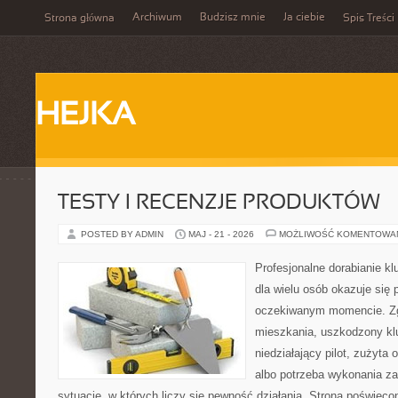
Archiwum
Budzisz mnie
Ja ciebie
Strona główna
Spis Treści
HEJKA
TESTY I RECENZJE PRODUKTÓW
POSTED BY ADMIN
MAJ - 21 - 2026
MOŻLIWOŚĆ KOMENTOWA
Profesjonalne dorabianie kl
dla wielu osób okazuje się 
oczekiwanym momencie. Zg
mieszkania, uszkodzony k
niedziałający pilot, zużyt
albo potrzeba wykonania z
sytuacje, w których liczy się pewność działania. Strona poświęco