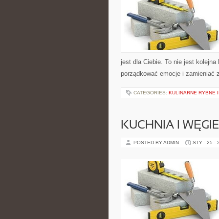
jest dla Ciebie. To nie jest kolejn
porządkować emocje i zamieniać 
CATEGORIES:
KULINARNE RYBNE 
KUCHNIA I WĘGIE
POSTED BY ADMIN
STY - 25 -