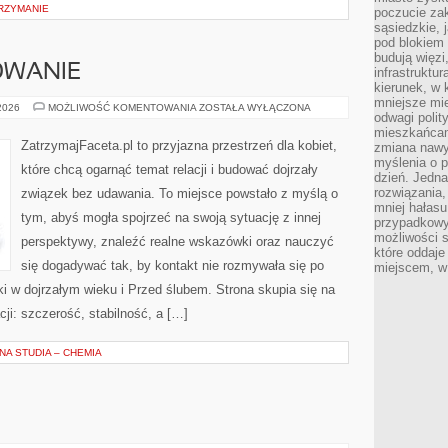
TRZYMANIE
poczucie zak
sąsiedzkie, 
pod blokiem
budują więzi
OWANIE
infrastruktur
kierunek, w 
mniejsze mi
SINGLE
 2026
MOŻLIWOŚĆ KOMENTOWANIA
ZOSTAŁA WYŁĄCZONA
odwagi polit
I
RANDKOWANIE
mieszkańcam
ZatrzymajFaceta.pl to przyjazna przestrzeń dla kobiet,
zmiana nawy
myślenia o p
które chcą ogarnąć temat relacji i budować dojrzały
dzień. Jedna
rozwiązania,
związek bez udawania. To miejsce powstało z myślą o
mniej hałasu
tym, abyś mogła spojrzeć na swoją sytuację z innej
przypadkowy
możliwości 
perspektywy, znaleźć realne wskazówki oraz nauczyć
które oddaje
się dogadywać tak, by kontakt nie rozmywała się po
miejscem, w 
i w dojrzałym wieku i Przed ślubem. Strona skupia się na
ji: szczerość, stabilność, a […]
A STUDIA – CHEMIA