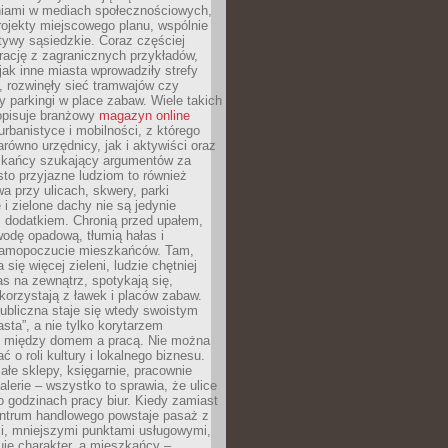
iami w mediach społecznościowych,
ojekty miejscowego planu, wspólnie
atywy sąsiedzkie. Coraz częściej
irację z zagranicznych przykładów,
jak inne miasta wprowadziły strefy
, rozwinęły sieć tramwajów czy
ły parkingi w place zabaw. Wiele takich
opisuje branżowy
magazyn online
rbanistyce i mobilności, z którego
arówno urzędnicy, jak i aktywiści oraz
zkańcy szukający argumentów za
to przyjazne ludziom to również
wa przy ulicach, skwery, parki
i zielone dachy nie są jedynie
 dodatkiem. Chronią przed upałem,
odę opadową, tłumią hałas i
samopoczucie mieszkańców. Tam,
 się więcej zieleni, ludzie chętniej
s na zewnątrz, spotykają się,
korzystają z ławek i placów zabaw.
ubliczna staje się wtedy swoistym
sta”, a nie tylko korytarzem
 między domem a pracą. Nie można
ć o roli kultury i lokalnego biznesu.
ałe sklepy, księgarnie, pracownie
galerie – wszystko to sprawia, że ulice
o godzinach pracy biur. Kiedy zamiast
entrum handlowego powstaje pasaż z
i, mniejszymi punktami usługowymi,
je charakter, a mieszkańcy –