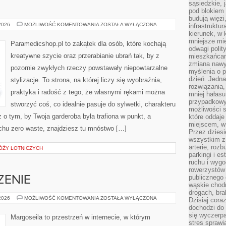
sąsiedzkie, 
pod blokiem
budują więzi
PORADY
 2026
MOŻLIWOŚĆ KOMENTOWANIA
ZOSTAŁA WYŁĄCZONA
infrastruktur
I
kierunek, w 
TRIKI
mniejsze mi
Paramedicshop.pl to zakątek dla osób, które kochają
odwagi polit
kreatywne szycie oraz przerabianie ubrań tak, by z
mieszkańcam
zmiana nawy
pozornie zwykłych rzeczy powstawały niepowtarzalne
myślenia o p
dzień. Jedna
stylizacje. To strona, na której liczy się wyobraźnia,
rozwiązania,
praktyka i radość z tego, że własnymi rękami można
mniej hałasu
przypadkowy
stworzyć coś, co idealnie pasuje do sylwetki, charakteru
możliwości 
 o tym, by Twoja garderoba była trafiona w punkt, a
które oddaje
miejscem, w 
chu zero waste, znajdziesz tu mnóstwo […]
Przez dziesi
wszystkim z
arterie, roz
ÓŻY LOTNICZYCH
parkingi i e
ruchu i wygo
rowerzystów 
publicznego 
ZENIE
wąskie chodn
drogach, bra
RUNY
 2026
MOŻLIWOŚĆ KOMENTOWANIA
ZOSTAŁA WYŁĄCZONA
Dzisiaj cor
I
dochodzi do 
ICH
ZNACZENIE
się wyczerpa
Margoseila to przestrzeń w internecie, w którym
stres sprawi