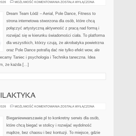
STYLE
 2026
MOŻLIWOŚĆ KOMENTOWANIA
ZOSTAŁA WYŁĄCZONA
TAŃCA
Dream Team Łódź – Aerial, Pole Dance, Fitness to
strona internetowa stworzona dla osób, które chcą
połączyć artystyczną aktywność z pracą nad formą i
rozwijać się w kierunku świadomości ciała. To platforma
dla wszystkich, którzy czują, że akrobatyka powietrzna
oraz Pole Dance potrafią dać nie tylko efekt wow, ale
olecamy Taniec i psychologia i Technika taneczna. Idea
ym, że każda […]
FILAKTYKA
KONTUZJE
 2026
MOŻLIWOŚĆ KOMENTOWANIA
ZOSTAŁA WYŁĄCZONA
I
PROFILAKTYKA
Bieganiewwarszawie.pl to konkretny serwis dla osób,
które chcą biegać w stolicy i rozwijać wydolność
mądrze, bez chaosu i bez kontuzji. To miejsce, gdzie