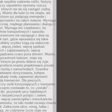
jak wspólne sadzenie roślin, festyny
 czy sąsiedzkie wymiany rzeczy,
, których nie da się zastąpić żadną
ą. Miasto dla ludzi to nie utopia, ale
którym już podążają metropolie i
ejscowości na całym świecie. Wymaga
ycznej, mądrego planowania i dialogu z
i. Wymaga też cierpliwości, bo
ków transportowych i sposobu
rzestrzeni nie następuje z dnia na
k tam, gdzie wprowadza się takie
 efekty szybko stają się widoczne:
, więcej zieleni, więcej spotkań
ch i zaplanowanych, więcej
spędzania czasu poza domem. Miasto,
 przestrzeń ludziom, staje się
którym po prostu dobrze się żyje.
ęciolecia miasta projektowano przede
 myślą o samochodach. Szerokie
budowane skrzyżowania, kolejne
stakady miały zapewniać płynność
dę kierowcom. Dla pieszych,
czy osób korzystających z transportu
często zostawało to, co „zostało” –
iki, przystanki przy hałaśliwych
k bezpiecznych przejść i zieleni.
az więcej samorządów i mieszkańców
wniosku, że taki model rozwoju miasta
ł. Zatłoczone ulice, smog, hałas i
ają, że codzienne życie staje się