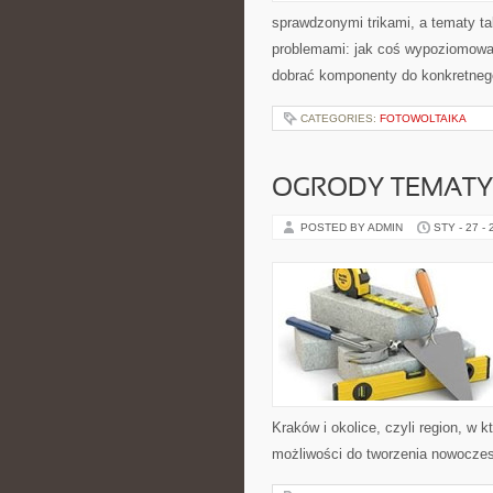
sprawdzonymi trikami, a tematy ta
problemami: jak coś wypoziomować
dobrać komponenty do konkretneg
CATEGORIES:
FOTOWOLTAIKA
OGRODY TEMAT
POSTED BY ADMIN
STY - 27 -
Kraków i okolice, czyli region, w
możliwości do tworzenia nowocze