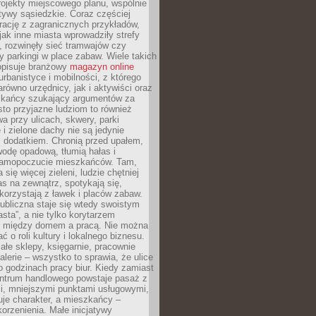
ojekty miejscowego planu, wspólnie
atywy sąsiedzkie. Coraz częściej
irację z zagranicznych przykładów,
jak inne miasta wprowadziły strefy
, rozwinęły sieć tramwajów czy
ły parkingi w place zabaw. Wiele takich
opisuje branżowy
magazyn online
rbanistyce i mobilności, z którego
arówno urzędnicy, jak i aktywiści oraz
zkańcy szukający argumentów za
to przyjazne ludziom to również
wa przy ulicach, skwery, parki
i zielone dachy nie są jedynie
 dodatkiem. Chronią przed upałem,
odę opadową, tłumią hałas i
samopoczucie mieszkańców. Tam,
 się więcej zieleni, ludzie chętniej
s na zewnątrz, spotykają się,
korzystają z ławek i placów zabaw.
ubliczna staje się wtedy swoistym
sta”, a nie tylko korytarzem
 między domem a pracą. Nie można
ć o roli kultury i lokalnego biznesu.
ałe sklepy, księgarnie, pracownie
galerie – wszystko to sprawia, że ulice
o godzinach pracy biur. Kiedy zamiast
entrum handlowego powstaje pasaż z
i, mniejszymi punktami usługowymi,
je charakter, a mieszkańcy –
orzenienia. Małe inicjatywy