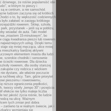
ic dziwnego, że rośnie popularność idei
udzi”, w którym to pieszy i
 są w centrum, a nie samochód.
azne ludziom zaczyna się od krótkich
Chodzi o to, by większość codziennych
było załatwić w zasięgu krótkiego
przejażdżki rowerem. Sklep, szkoła,
 park, przystanek – jeśli są w pobliżu,
eby wsiadać do auta. Taki model
wa „miastem 15-minutowym”, bo
 w ciągu kwadransa pieszo lub rowerem
najważniejszych usług. Dzięki temu
staje się mniej męcząca, ulice mniej
a mieszkańcy bardziej aktywni
Kluczowym elementem miasta dla ludzi
e, szerokie chodniki i sensownie
e ścieżki rowerowe. Dla dziecka
szkoły rowerem, dla osoby starszej
z zakupów czy rodzica z wózkiem
 nie dystans, ale właśnie poczucie
 ruchliwej ulicy. Tam, gdzie priorytet
howi pieszemu i rowerowemu,
ę niższe ograniczenia prędkości,
h, tworzy strefy „tempo 30” i przejścia
W efekcie nie tylko maleje liczba
e też jakość życia rośnie, bo ludzie
chodzą na ulicę. Ważnym
ńcem tych zmian jest dobra
– zarówno ta w realnym świecie, jak i
szkańcy wymieniają się