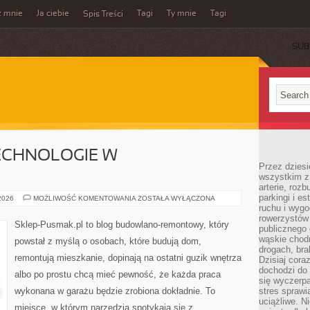
z mnie
Ja ciebie
Tagi
Ty mnie
Tagi
Spis Treści
SUB
CHNOLOGIE W
Przez dziesi
wszystkim z
arterie, roz
parkingi i e
NOWOCZESNE
 2026
MOŻLIWOŚĆ KOMENTOWANIA
ZOSTAŁA WYŁĄCZONA
TECHNOLOGIE
ruchu i wygo
W
rowerzystów 
BUDOWNICTWIE
Sklep-Pusmak.pl to blog budowlano-remontowy, który
publicznego 
wąskie chodn
powstał z myślą o osobach, które budują dom,
drogach, bra
remontują mieszkanie, dopinają na ostatni guzik wnętrza
Dzisiaj cor
dochodzi do 
albo po prostu chcą mieć pewność, że każda praca
się wyczerpa
wykonana w garażu będzie zrobiona dokładnie. To
stres sprawi
uciążliwe. N
miejsce, w którym narzędzia spotykają się z