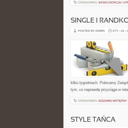
CATEGORIES:
EKSPLOATACJA I U
SINGLE I RANDK
POSTED BY ADMIN
STY - 24 -
kilku tygodniach. Polecamy Związk
tym, co naprawdę przyciąga w relac
CATEGORIES:
EGZAMIN WSTĘPNY N
STYLE TAŃCA