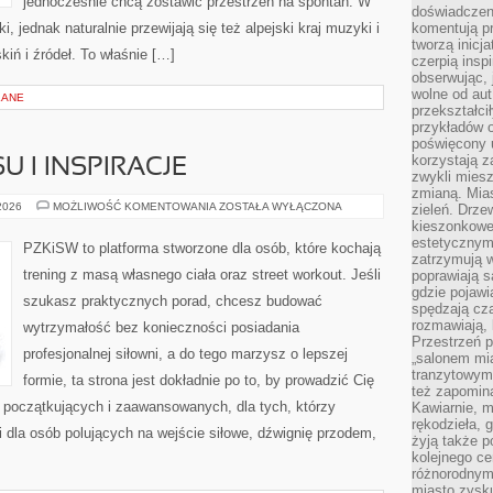
jednocześnie chcą zostawić przestrzeń na spontan. W
doświadczen
i, jednak naturalnie przewijają się też alpejski kraj muzyki i
komentują pr
tworzą inicj
skiń i źródeł. To właśnie […]
czerpią insp
obserwując, 
wolne od aut
LANE
przekształci
przykładów 
poświęcony u
korzystają z
U I INSPIRACJE
zwykli mies
zmianą. Mias
HISTORIE
 2026
MOŻLIWOŚĆ KOMENTOWANIA
ZOSTAŁA WYŁĄCZONA
zieleń. Drze
SUKCESU
kieszonkowe 
I
estetycznym
INSPIRACJE
PZKiSW to platforma stworzone dla osób, które kochają
zatrzymują w
trening z masą własnego ciała oraz street workout. Jeśli
poprawiają 
gdzie pojawia
szukasz praktycznych porad, chcesz budować
spędzają cza
rozmawiają, 
wytrzymałość bez konieczności posiadania
Przestrzeń p
profesjonalnej siłowni, a do tego marzysz o lepszej
„salonem mia
tranzytowym
formie, ta strona jest dokładnie po to, by prowadzić Cię
też zapomina
 początkujących i zaawansowanych, dla tych, którzy
Kawiarnie, m
rękodzieła, 
i dla osób polujących na wejście siłowe, dźwignię przodem,
żyją także p
kolejnego c
różnorodnym
miasto zysku