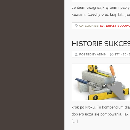
centrum uwagi są kraj term i papryk
kawiarni, Czechy oraz kraj Tatr, ja
CATEGORIES:
MATERIAŁY BUDOW
HISTORIE SUKCES
POSTED BY ADMIN
STY - 25 -
krok po kroku. To kompendium dla
dopiero uczą się pompowania, jak 
[…]