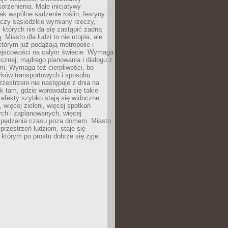
orzenienia. Małe inicjatywy
jak wspólne sadzenie roślin, festyny
 czy sąsiedzkie wymiany rzeczy,
, których nie da się zastąpić żadną
ą. Miasto dla ludzi to nie utopia, ale
którym już podążają metropolie i
ejscowości na całym świecie. Wymaga
ycznej, mądrego planowania i dialogu z
i. Wymaga też cierpliwości, bo
ków transportowych i sposobu
rzestrzeni nie następuje z dnia na
k tam, gdzie wprowadza się takie
 efekty szybko stają się widoczne:
, więcej zieleni, więcej spotkań
ch i zaplanowanych, więcej
spędzania czasu poza domem. Miasto,
 przestrzeń ludziom, staje się
którym po prostu dobrze się żyje.