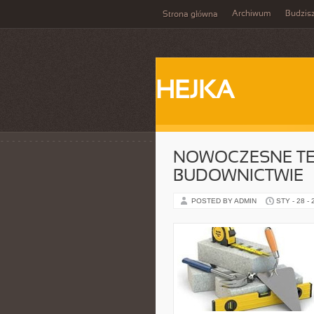
Archiwum
Budzis
Strona główna
HEJKA
NOWOCZESNE TE
BUDOWNICTWIE
POSTED BY ADMIN
STY - 28 -