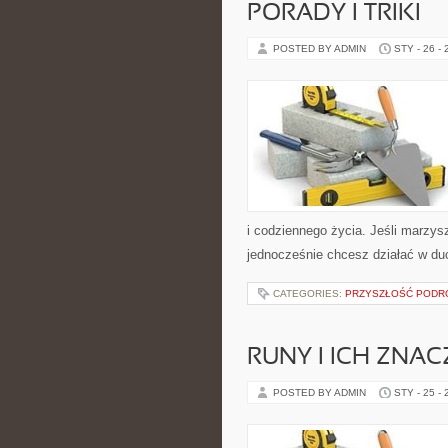
PORADY I TRIKI
POSTED BY ADMIN
STY - 26 -
i codziennego życia. Jeśli marzysz
jednocześnie chcesz działać w du
CATEGORIES:
PRZYSZŁOŚĆ PODR
RUNY I ICH ZNAC
POSTED BY ADMIN
STY - 25 -