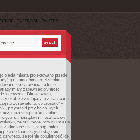
SCRIBE
FACEBOOK
TWITTER
ęciolecia miasta projektowano przede
 myślą o samochodach. Szerokie
budowane skrzyżowania, kolejne
stakady miały zapewniać płynność
dę kierowcom. Dla pieszych,
czy osób korzystających z transportu
często zostawało to, co „zostało” –
iki, przystanki przy hałaśliwych
k bezpiecznych przejść i zieleni.
az więcej samorządów i mieszkańców
wniosku, że taki model rozwoju miasta
ł. Zatłoczone ulice, smog, hałas i
ają, że codzienne życie staje się
ic dziwnego, że rośnie popularność idei