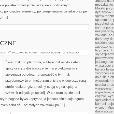
„miasta dla l
mieszkaniec
kie jak elektronarzędzia łączą się z codziennymi
Miasto przyj
, jak osadzić elementy, jak zregenerować usterkę oraz jak
dystansów. 
spraw można 
o […]
spaceru lub 
przychodnia,
nie ma potrz
nazywany by
zakłada, że
dotrzemy do 
codzienność 
YCZNE
zatłoczone, 
fizycznie. 
OGRODY
 2026
MOŻLIWOŚĆ KOMENTOWANIA
ZOSTAŁA WYŁĄCZONA
są bezpieczn
TEMATYCZNE
poprowadzon
jadącego do 
Świat roślin to platforma, w której miłość do zieleni
wracającej 
spotyka się z doświadczeniem w projektowaniu i
barierą bywa
zagrożenia na
pielęgnacji ogrodów. To opowieść o tym, jak
daje się ruc
przydomowy teren może zamienić się w dopieszczoną
wprowadza si
uspokaja ruc
strefę relaksu, gdzie rośliny czują się najlepiej, a
wyniesione. 
wypadków, al
człowiek odzyskuje spokój. W centrum tej idei stoi
chętniej wy
 którym pogoda bywa kapryśna, a jednocześnie daje ogrom
sprzymierze
komunikacja 
snych założeń – od małych zakątków po […]
w sieci. Mie
doświadczen