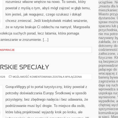
rozumiesz własne wnętrze na nowo. To serwis, który
uciążliwe. N
„miasta dla l
powstał z myślą o tym, abyś mógł zajrzeć w głąb temu,
mieszkaniec
Miasto przyj
kim jesteś, jak reagujesz, czego szukasz i dokąd
dystansów. 
chcesz zmierzać. Jeśli kiedykolwiek miałeś wrażenie,
spraw można 
spaceru lub 
że w rutynie brakuje Ci oddechu na namysł, Margoseila
przychodnia,
a kolekcja suchych porad, lecz latarnia, która pomaga
nie ma potrz
nazywany by
zamieszanie w zrozumienie. […]
zakłada, że
dotrzemy do 
codzienność 
INSPIRACJE
zatłoczone, 
fizycznie. 
są bezpieczn
poprowadzon
RSKIE SPECJAŁY
jadącego do 
wracającej 
KUCHNIA
 2026
MOŻLIWOŚĆ KOMENTOWANIA
ZOSTAŁA WYŁĄCZONA
barierą bywa
I
zagrożenia na
WĘGIERSKIE
daje się ruc
SPECJAŁY
GorąceWęgry.pl to portal turystyczny, który powstał z
wprowadza si
potrzeby doświadczania Europy Środkowej w sposób
uspokaja ruc
wyniesione. 
przystępny, bez zbędnego nadęcia i bez udawania, że
wypadków, al
chętniej wy
podróżowanie musi być drogie. To miejsce dla osób,
sprzymierze
które lubią projektować wyjazdy krok po kroku, ale
komunikacja 
w sieci. Mie