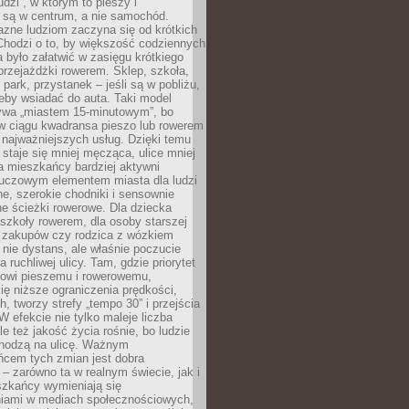
udzi”, w którym to pieszy i
 są w centrum, a nie samochód.
azne ludziom zaczyna się od krótkich
Chodzi o to, by większość codziennych
było załatwić w zasięgu krótkiego
przejażdżki rowerem. Sklep, szkoła,
 park, przystanek – jeśli są w pobliżu,
eby wsiadać do auta. Taki model
wa „miastem 15-minutowym”, bo
 w ciągu kwadransa pieszo lub rowerem
najważniejszych usług. Dzięki temu
staje się mniej męcząca, ulice mniej
a mieszkańcy bardziej aktywni
Kluczowym elementem miasta dla ludzi
e, szerokie chodniki i sensownie
e ścieżki rowerowe. Dla dziecka
szkoły rowerem, dla osoby starszej
z zakupów czy rodzica z wózkiem
 nie dystans, ale właśnie poczucie
 ruchliwej ulicy. Tam, gdzie priorytet
howi pieszemu i rowerowemu,
ę niższe ograniczenia prędkości,
h, tworzy strefy „tempo 30” i przejścia
W efekcie nie tylko maleje liczba
e też jakość życia rośnie, bo ludzie
chodzą na ulicę. Ważnym
ńcem tych zmian jest dobra
– zarówno ta w realnym świecie, jak i
szkańcy wymieniają się
iami w mediach społecznościowych,