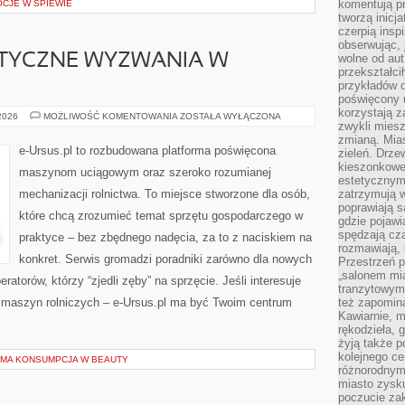
komentują pr
OCJE W ŚPIEWIE
tworzą inicj
czerpią insp
obserwując, 
ATYCZNE WYZWANIA W
wolne od aut
przekształci
przykładów 
poświęcony u
korzystają z
POGODA
 2026
MOŻLIWOŚĆ KOMENTOWANIA
ZOSTAŁA WYŁĄCZONA
zwykli mies
I
KLIMATYCZNE
zmianą. Mias
WYZWANIA
e-Ursus.pl to rozbudowana platforma poświęcona
zieleń. Drze
W
ROLNICTWIE
kieszonkowe 
maszynom uciągowym oraz szeroko rozumianej
estetycznym
mechanizacji rolnictwa. To miejsce stworzone dla osób,
zatrzymują w
poprawiają 
które chcą zrozumieć temat sprzętu gospodarczego w
gdzie pojawia
spędzają cza
praktyce – bez zbędnego nadęcia, za to z naciskiem na
rozmawiają, 
konkret. Serwis gromadzi poradniki zarówno dla nowych
Przestrzeń p
„salonem mia
atorów, którzy “zjedli zęby” na sprzęcie. Jeśli interesuje
tranzytowym
at maszyn rolniczych – e-Ursus.pl ma być Twoim centrum
też zapomina
Kawiarnie, m
rękodzieła, 
żyją także p
kolejnego c
OMA KONSUMPCJA W BEAUTY
różnorodnym
miasto zysku
poczucie zak