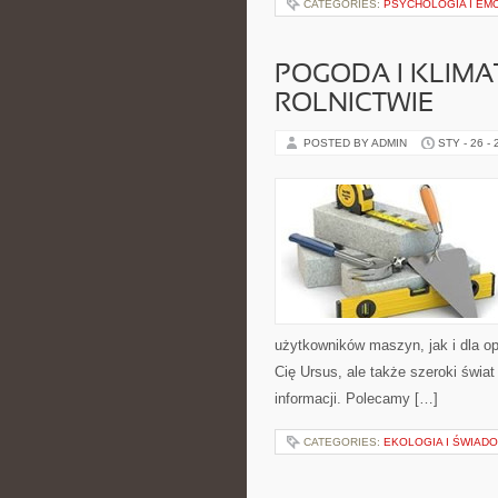
CATEGORIES:
PSYCHOLOGIA I EM
POGODA I KLIM
ROLNICTWIE
POSTED BY ADMIN
STY - 26 -
użytkowników maszyn, jak i dla oper
Cię Ursus, ale także szeroki świ
informacji. Polecamy […]
CATEGORIES:
EKOLOGIA I ŚWIAD