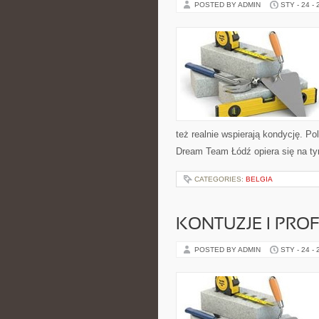
POSTED BY ADMIN
STY - 24 -
też realnie wspierają kondycję. P
Dream Team Łódź opiera się na t
CATEGORIES:
BELGIA
KONTUZJE I PRO
POSTED BY ADMIN
STY - 24 -