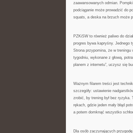
zaawansowanych odmian. Pompki m
podciąganie może prowadzić do po
squats, a deska na brzuch może pr
PZKiSW to również paliwo do dział
progres bywa kapryśny. Jednego ty
Strona przypomina, że w treningu
tygodniu, wykonane z głową, potra
planem z internetu”, uczysz się 
Ważnym filarem treści jest techn
szczegóły: ustawienie nadgarstków
zrobić, by trening był bez ryzyka.
rękach, gdzie jeden mały błąd pot
a potem domknąć wszystko schło
Dla osób zaczynających przygodę