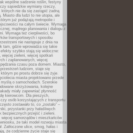
jak wspólne sadzenie roślin, festyny
 czy sąsiedzkie wymiany rzeczy,
, których nie da się zastąpić żadną
ą. Miasto dla ludzi to nie utopia, ale
którym już podążają metropolie i
ejscowości na całym świecie. Wymaga
ycznej, mądrego planowania i dialogu z
i. Wymaga też cierpliwości, bo
ków transportowych i sposobu
rzestrzeni nie następuje z dnia na
k tam, gdzie wprowadza się takie
 efekty szybko stają się widoczne:
, więcej zieleni, więcej spotkań
ch i zaplanowanych, więcej
spędzania czasu poza domem. Miasto,
 przestrzeń ludziom, staje się
którym po prostu dobrze się żyje.
ęciolecia miasta projektowano przede
 myślą o samochodach. Szerokie
budowane skrzyżowania, kolejne
stakady miały zapewniać płynność
dę kierowcom. Dla pieszych,
czy osób korzystających z transportu
często zostawało to, co „zostało” –
iki, przystanki przy hałaśliwych
k bezpiecznych przejść i zieleni.
az więcej samorządów i mieszkańców
wniosku, że taki model rozwoju miasta
ł. Zatłoczone ulice, smog, hałas i
ają, że codzienne życie staje się