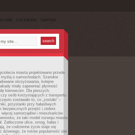
SCRIBE
FACEBOOK
TWITTER
ęciolecia miasta projektowano przede
 myślą o samochodach. Szerokie
budowane skrzyżowania, kolejne
stakady miały zapewniać płynność
dę kierowcom. Dla pieszych,
czy osób korzystających z transportu
często zostawało to, co „zostało” –
iki, przystanki przy hałaśliwych
k bezpiecznych przejść i zieleni.
az więcej samorządów i mieszkańców
wniosku, że taki model rozwoju miasta
ł. Zatłoczone ulice, smog, hałas i
ają, że codzienne życie staje się
ic dziwnego, że rośnie popularność idei