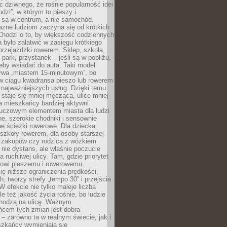
ic dziwnego, że rośnie popularność idei
udzi”, w którym to pieszy i
 są w centrum, a nie samochód.
azne ludziom zaczyna się od krótkich
Chodzi o to, by większość codziennych
było załatwić w zasięgu krótkiego
przejażdżki rowerem. Sklep, szkoła,
 park, przystanek – jeśli są w pobliżu,
eby wsiadać do auta. Taki model
wa „miastem 15-minutowym”, bo
 w ciągu kwadransa pieszo lub rowerem
najważniejszych usług. Dzięki temu
staje się mniej męcząca, ulice mniej
a mieszkańcy bardziej aktywni
Kluczowym elementem miasta dla ludzi
e, szerokie chodniki i sensownie
e ścieżki rowerowe. Dla dziecka
szkoły rowerem, dla osoby starszej
z zakupów czy rodzica z wózkiem
 nie dystans, ale właśnie poczucie
 ruchliwej ulicy. Tam, gdzie priorytet
howi pieszemu i rowerowemu,
ę niższe ograniczenia prędkości,
h, tworzy strefy „tempo 30” i przejścia
W efekcie nie tylko maleje liczba
e też jakość życia rośnie, bo ludzie
chodzą na ulicę. Ważnym
ńcem tych zmian jest dobra
– zarówno ta w realnym świecie, jak i
szkańcy wymieniają się