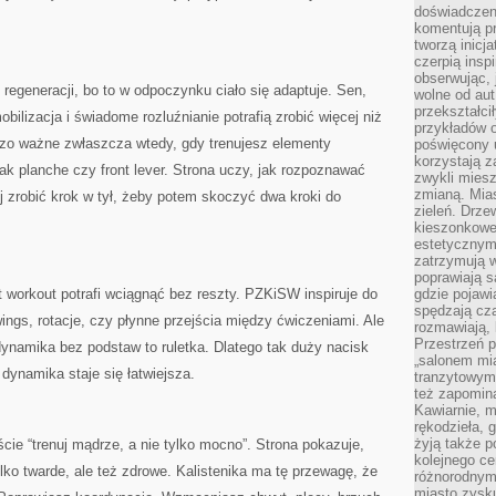
doświadczen
komentują pr
tworzą inicj
czerpią insp
obserwując, 
regeneracji, bo to w odpoczynku ciało się adaptuje. Sen,
wolne od aut
przekształci
obilizacja i świadome rozluźnianie potrafią zrobić więcej niż
przykładów 
rdzo ważne zwłaszcza wtedy, gdy trenujesz elementy
poświęcony u
korzystają z
k planche czy front lever. Strona uczy, jak rozpoznawać
zwykli mies
zmianą. Mias
ej zrobić krok w tył, żeby potem skoczyć dwa kroki do
zieleń. Drze
kieszonkowe 
estetycznym
zatrzymują w
poprawiają 
t workout potrafi wciągnąć bez reszty. PZKiSW inspiruje do
gdzie pojawia
spędzają cza
ings, rotacje, czy płynne przejścia między ćwiczeniami. Ale
rozmawiają, 
Przestrzeń p
ynamika bez podstaw to ruletka. Dlatego tak duży nacisk
„salonem mia
dynamika staje się łatwiejsza.
tranzytowym
też zapomina
Kawiarnie, m
rękodzieła, 
żyją także p
cie “trenuj mądrze, a nie tylko mocno”. Strona pokazuje,
kolejnego c
tylko twarde, ale też zdrowe. Kalistenika ma tę przewagę, że
różnorodnym
miasto zysku