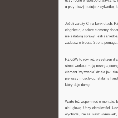
uczy ruchu w sposób praktyczny. 
a przy okazji budujesz sylwetkę, k
Jeżeli zależy Ci na konkretach, 
ciągnięcie, a także elementy dod
nie załatwią sprawy, jeśli zaniedbas
zadbasz o biodra. Strona pomaga 
PZKiSW to również przestrzeń dla t
street workout mają rosnącą scenę,
element “wyzwania” działa jak iskr
pierwszy muscle-up, stabilny hands
który daje dumę.
Warto też wspomnieć o mentalu, bo
ale i głowę. Uczy cierpliwości. Ucz
wychodzi, nie szukasz wymówek, t