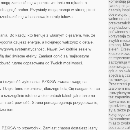
komentują pr
ogą zamienić się w pompki w staniu na rękach, a
tworzą inicj
dciągnięć archer. Przysiady mogą rosnąć w stronę pistol
czerpią insp
obserwując, 
zeobrazić się w bananową kontrolę tułowia.
wolne od aut
przekształci
przykładów 
poświęcony u
ania. Bo każdy, kto trenuje z własnym ciężarem, wie, że
korzystają z
zwykli mies
godnia czujesz energię, a kolejnego walczysz o detale.
zmianą. Mias
 wygrywa systematyczność. Nawet 3–4 krótkie sesje w
zieleń. Drze
kieszonkowe 
fią dać świetne efekty. Zamiast gonić za “najlepszym
estetycznym
zatrzymują w
budować rutynę dopasowaną do Twoich możliwości.
poprawiają 
gdzie pojawia
spędzają cza
rozmawiają, 
ika i czystość wykonania. PZKiSW zwraca uwagę na
Przestrzeń p
„salonem mia
. Dzięki temu rozumiesz, dlaczego bolą Cię nadgarstki i co
tranzytowym
 To szczególnie istotne w elementach takich jak stanie na
też zapomina
Kawiarnie, m
rafi zabić pewność. Strona pomaga ogarnąć przygotowanie,
rękodzieła, 
dzeniem.
żyją także p
kolejnego c
różnorodnym
miasto zysku
poczucie zak
, PZKiSW to przewodnik. Zamiast chaosu dostajesz jasny