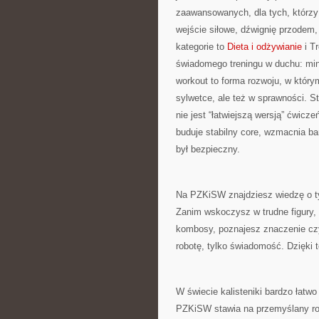
zaawansowanych, dla tych, którzy 
wejście siłowe, dźwignię przodem
kategorie to
Dieta i odżywianie
i T
świadomego treningu w duchu: mi
workout to forma rozwoju, w którym
sylwetce, ale też w sprawności. S
nie jest “łatwiejszą wersją” ćwicz
buduje stabilny core, wzmacnia ba
był bezpieczny.
Na PZKiSW znajdziesz wiedzę o t
Zanim wskoczysz w trudne figury, 
kombosy, poznajesz znaczenie czys
robotę, tylko świadomość. Dzięki 
W świecie kalisteniki bardzo łatw
PZKiSW stawia na przemyślany roz