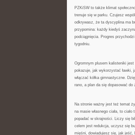
PZKiSW to także klimat społeczno
trenuje się w parku. Czujesz wspó
odkrywasz, że ta dyscyplina ma brat
przypomina: każdy kiedyś zaczynał
podciągnięcia. Progres przychodzi 
tygodniu.
Ogromnym plusem kalisteniki jes
pokazuje, jak wykorzystać ławki, j
włączać kółka gimnastyczne. Dzię
rano, a plan da się dopasować do 
Na stronie ważny jest też temat ży
na masie własnego ciała, to ciał
popadać w skrajności. Liczy się bi
celem jest redukcja, uczysz się bu
mięśni, dowiadujesz się, jak jeść,