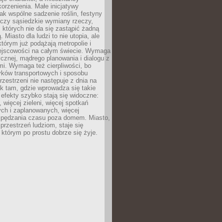
orzenienia. Małe inicjatywy
jak wspólne sadzenie roślin, festyny
 czy sąsiedzkie wymiany rzeczy,
, których nie da się zastąpić żadną
ą. Miasto dla ludzi to nie utopia, ale
którym już podążają metropolie i
ejscowości na całym świecie. Wymaga
ycznej, mądrego planowania i dialogu z
i. Wymaga też cierpliwości, bo
ków transportowych i sposobu
rzestrzeni nie następuje z dnia na
k tam, gdzie wprowadza się takie
 efekty szybko stają się widoczne:
, więcej zieleni, więcej spotkań
ch i zaplanowanych, więcej
spędzania czasu poza domem. Miasto,
 przestrzeń ludziom, staje się
którym po prostu dobrze się żyje.