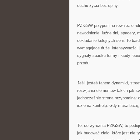
duchu życia bez spiny.
PZKiSW przypomina również o roli 
nawodnienie, luźne dni, spacery, m
dokładanie kolejnych serii. To ba
wymagające dużej intensywności ja
sygnały spadku formy i kiedy lepi
przodu.
Jeśli jesteś fanem dynamiki, stree
rozwijania elementów takich jak sw
jednocześnie strona przypomina: d
idzie na kontrolę. Gdy masz bazę, 
To, co wyróżnia PZKiSW, to podejś
jak budować ciało, które jest nie 