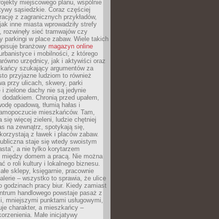
ojekty miejscowego planu, wspólnie
atywy sąsiedzkie. Coraz częściej
irację z zagranicznych przykładów,
jak inne miasta wprowadziły strefy
, rozwinęły sieć tramwajów czy
ły parkingi w place zabaw. Wiele takich
opisuje branżowy
magazyn online
rbanistyce i mobilności, z którego
arówno urzędnicy, jak i aktywiści oraz
zkańcy szukający argumentów za
to przyjazne ludziom to również
wa przy ulicach, skwery, parki
i zielone dachy nie są jedynie
 dodatkiem. Chronią przed upałem,
odę opadową, tłumią hałas i
samopoczucie mieszkańców. Tam,
 się więcej zieleni, ludzie chętniej
s na zewnątrz, spotykają się,
korzystają z ławek i placów zabaw.
ubliczna staje się wtedy swoistym
sta”, a nie tylko korytarzem
 między domem a pracą. Nie można
ć o roli kultury i lokalnego biznesu.
ałe sklepy, księgarnie, pracownie
galerie – wszystko to sprawia, że ulice
o godzinach pracy biur. Kiedy zamiast
entrum handlowego powstaje pasaż z
i, mniejszymi punktami usługowymi,
je charakter, a mieszkańcy –
orzenienia. Małe inicjatywy