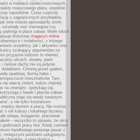
iami w mediach społecznościowych,
ojekty miejscowego planu, wspólnie
atywy sąsiedzkie. Coraz częściej
irację z zagranicznych przykładów,
jak inne miasta wprowadziły strefy
, rozwinęły sieć tramwajów czy
ły parkingi w place zabaw. Wiele takich
opisuje branżowy
magazyn online
rbanistyce i mobilności, z którego
arówno urzędnicy, jak i aktywiści oraz
zkańcy szukający argumentów za
to przyjazne ludziom to również
wa przy ulicach, skwery, parki
i zielone dachy nie są jedynie
 dodatkiem. Chronią przed upałem,
odę opadową, tłumią hałas i
samopoczucie mieszkańców. Tam,
 się więcej zieleni, ludzie chętniej
s na zewnątrz, spotykają się,
korzystają z ławek i placów zabaw.
ubliczna staje się wtedy swoistym
sta”, a nie tylko korytarzem
 między domem a pracą. Nie można
ć o roli kultury i lokalnego biznesu.
ałe sklepy, księgarnie, pracownie
galerie – wszystko to sprawia, że ulice
o godzinach pracy biur. Kiedy zamiast
entrum handlowego powstaje pasaż z
i, mniejszymi punktami usługowymi,
je charakter, a mieszkańcy –