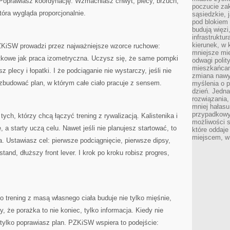
Poprawiasz koordynację. Wzmacniasz chwyt, plecy, brzuch,
poczucie zak
tóra wygląda proporcjonalnie.
sąsiedzkie, 
pod blokiem
budują więzi
infrastruktur
kierunek, w 
PZKiSW prowadzi przez najważniejsze wzorce ruchowe:
mniejsze mi
atkowe jak praca izometryczna. Uczysz się, że same pompki
odwagi polit
mieszkańcam
z plecy i łopatki. I że podciąganie nie wystarczy, jeśli nie
zmiana nawy
zbudować plan, w którym całe ciało pracuje z sensem.
myślenia o p
dzień. Jedna
rozwiązania,
mniej hałasu
przypadkowy
ych, którzy chcą łączyć trening z rywalizacją. Kalistenika i
możliwości 
 a starty uczą celu. Nawet jeśli nie planujesz startować, to
które oddaje
miejscem, w 
a. Ustawiasz cel: pierwsze podciągnięcie, pierwsze dipsy,
tand, dłuższy front lever. I krok po kroku robisz progres,
 trening z masą własnego ciała buduje nie tylko mięśnie,
y, że porażka to nie koniec, tylko informacja. Kiedy nie
ylko poprawiasz plan. PZKiSW wspiera to podejście: