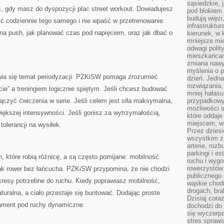
sąsiedzkie, 
ć, gdy masz do dyspozycji plac street workout. Dowiadujesz
pod blokiem
budują więzi
obić codziennie tego samego i nie wpaść w przetrenowanie.
infrastruktur
ę na push, jak planować czas pod napięciem, oraz jak dbać o
kierunek, w 
mniejsze mi
odwagi polit
mieszkańcam
zmiana nawy
myślenia o p
ia się temat periodyzacji. PZKiSW pomaga zrozumieć
dzień. Jedna
rozwiązania,
cie” a treningiem logicznie spiętym. Jeśli chcesz budować
mniej hałasu
ączyć ćwiczenia w serie. Jeśli celem jest siła maksymalna,
przypadkowy
możliwości 
iększej intensywności. Jeśli gonisz za wytrzymałością,
które oddaje
miejscem, w 
olerancji na wysiłek.
Przez dziesi
wszystkim z
arterie, roz
parkingi i e
h, które robią różnicę, a są często pomijane: mobilność.
ruchu i wygo
rowerzystów 
jak rower bez łańcucha. PZKiSW przypomina, że nie chodzi
publicznego 
akresy potrzebne do ruchu. Kiedy poprawiasz mobilność,
wąskie chodn
drogach, bra
aturalna, a ciało przestaje się buntować. Dodając proste
Dzisiaj cor
dament pod ruchy dynamiczne.
dochodzi do 
się wyczerpa
stres sprawi