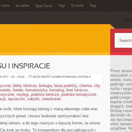
z mnie
Ja ciebie
Tagi
Ty mnie
Tagi
Spis Treści
SUB
U I INSPIRACJE
Przez dziesi
wszystkim z
HISTORIE
 STY - 25 - 2026
MOŻLIWOŚĆ KOMENTOWANIA
ZOSTAŁA
arterie, roz
SUKCESU
I
parkingi i e
styczne
,
bilety lotnicze
,
biologia
,
biura podróży
,
chemia
,
city
INSPIRACJE
ruchu i wygo
ostele
,
hotele
,
humanistyka
,
kemping
,
linie lotnicze
,
rowerzystów 
toryczne
,
noclegi
,
podróże lotnicze
,
podróże tematyczne
,
publicznego 
cje
,
wycieczki
,
zabytki
,
zwiedzanie
wąskie chodn
drogach, bra
 osób, które kochają trening z masą własnego ciała oraz
Dzisiaj cor
dochodzi do 
aktycznych porad, chcesz budować wytrzymałość bez
się wyczerpa
lnej siłowni, a do tego marzysz o lepszej formie, ta strona
stres sprawi
uciążliwe. N
ć Cię krok po kroku. To kompendium dla początkujących i