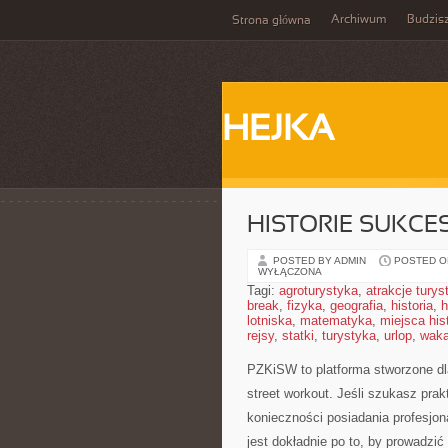
Archiwum
Budzis
Strona główna
HEJKA
HISTORIE SUKCES
POSTED BY ADMIN
POSTED ON
WYŁĄCZONA
Tagi:
agroturystyka
,
atrakcje tury
break
,
fizyka
,
geografia
,
historia
,
h
lotniska
,
matematyka
,
miejsca his
rejsy
,
statki
,
turystyka
,
urlop
,
waka
PZKiSW to platforma stworzone dla
street workout. Jeśli szukasz pr
konieczności posiadania profesjona
jest dokładnie po to, by prowadzi