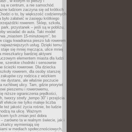
udzi”, w którym to pieszy i
 są w centrum, a nie samochód.
azne ludziom zaczyna się od krótkich
Chodzi o to, by większość codziennych
było załatwić w zasięgu krótkiego
przejażdżki rowerem. Sklep, szkoła,
 park, przystanek – jeśli są w pobliżu,
eby wsiadać do auta. Taki model
wa „miastem 15-minutowym”, bo
 w ciągu kwadransa pieszo lub rowerem
najważniejszych usług. Dzięki temu
staje się mniej męcząca, ulice mniej
a mieszkańcy bardziej aktywni
Kluczowym elementem miasta dla ludzi
e, szerokie chodniki i sensownie
e ścieżki rowerowe. Dla dziecka
szkoły rowerem, dla osoby starszej
z zakupów czy rodzica z wózkiem
 nie dystans, ale właśnie poczucie
 ruchliwej ulicy. Tam, gdzie priorytet
howi pieszemu i rowerowemu,
ę niższe ograniczenia prędkości,
h, tworzy strefy „tempo 30” i przejścia
W efekcie nie tylko maleje liczba
e też jakość życia rośnie, bo ludzie
chodzą na ulicę. Ważnym
ńcem tych zmian jest dobra
– zarówno ta w realnym świecie, jak i
szkańcy wymieniają się
iami w mediach społecznościowych,