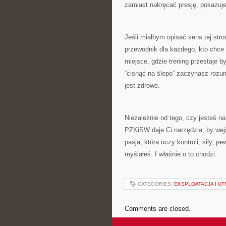
zamiast nakręcać presję, pokazuje 
Jeśli miałbym opisać sens tej str
przewodnik dla każdego, kto chce t
miejsce, gdzie trening przestaje b
“cisnąć na ślepo” zaczynasz rozumi
jest zdrowe.
Niezależnie od tego, czy jesteś na
PZKiSW daje Ci narzędzia, by wejść
pasja, która uczy kontroli, siły, p
myślałeś. I właśnie o to chodzi.
CATEGORIES:
EKSPLOATACJA I U
Comments are closed.