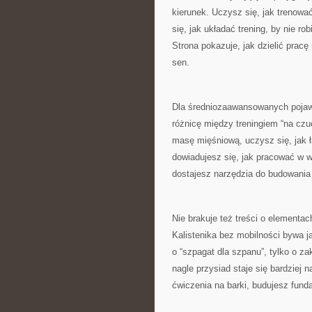
kierunek. Uczysz się, jak trenowa
się, jak układać trening, by nie r
Strona pokazuje, jak dzielić prac
sen.
Dla średniozaawansowanych pojaw
różnicę między treningiem “na czu
masę mięśniową, uczysz się, jak ł
dowiadujesz się, jak pracować w w
dostajesz narzędzia do budowania t
Nie brakuje też treści o elementac
Kalistenika bez mobilności bywa 
o “szpagat dla szpanu”, tylko o z
nagle przysiad staje się bardziej n
ćwiczenia na barki, budujesz fun