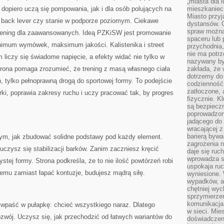
„miasta dla l
dopiero uczą się pompowania, jak i dla osób polujących na
mieszkaniec
Miasto przyj
, back lever czy stanie w podporze poziomym. Ciekawe
dystansów. 
spraw można 
rening dla zaawansowanych. Ideą PZKiSW jest promowanie
spaceru lub 
nimum wymówek, maksimum jakości. Kalistenika i street
przychodnia,
nie ma potrz
 liczy się świadome napięcie, a efekty widać nie tylko w
nazywany by
trona pomaga zrozumieć, że trening z masą własnego ciała
zakłada, że
dotrzemy do 
eń, tylko pełnoprawną drogą do sportowej formy. To podejście
codzienność 
zatłoczone, 
rki, poprawia zakresy ruchu i uczy pracować tak, by progres
fizycznie. 
są bezpieczn
poprowadzon
jadącego do 
wracającej 
barierą bywa
ym, jak zbudować solidne podstawy pod każdy element.
zagrożenia na
uczysz się stabilizacji barków. Zanim zaczniesz kręcić
daje się ruc
wprowadza si
tej formy. Strona podkreśla, że to nie ilość powtórzeń robi
uspokaja ruc
temu zamiast łapać kontuzje, budujesz mądrą siłę.
wyniesione. 
wypadków, al
chętniej wy
sprzymierze
komunikacja 
o wpaść w pułapkę: chcieć wszystkiego naraz. Dlatego
w sieci. Mie
wój. Uczysz się, jak przechodzić od łatwych wariantów do
doświadczen