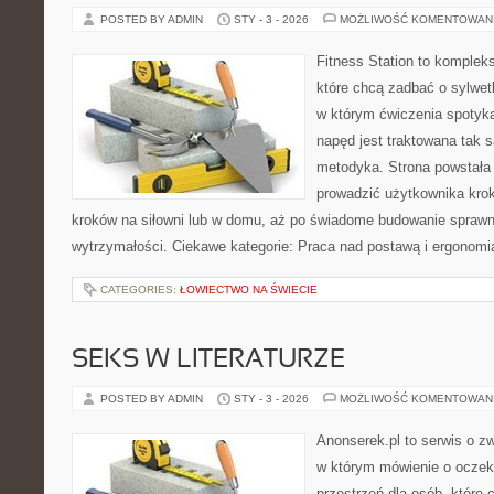
POSTED BY ADMIN
STY - 3 - 2026
MOŻLIWOŚĆ KOMENTOWAN
Fitness Station to komplek
które chcą zadbać o sylwet
w którym ćwiczenia spotyka
napęd jest traktowana tak 
metodyka. Strona powstała
prowadzić użytkownika krok
kroków na siłowni lub w domu, aż po świadome budowanie sprawn
wytrzymałości. Ciekawe kategorie: Praca nad postawą i ergonomi
CATEGORIES:
ŁOWIECTWO NA ŚWIECIE
SEKS W LITERATURZE
POSTED BY ADMIN
STY - 3 - 2026
MOŻLIWOŚĆ KOMENTOWAN
Anonserek.pl to serwis o z
w którym mówienie o oczeki
przestrzeń dla osób, które 