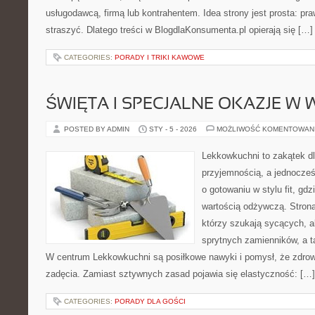
usługodawcą, firmą lub kontrahentem. Idea strony jest prosta: pra
straszyć. Dlatego treści w BlogdlaKonsumenta.pl opierają się […]
CATEGORIES:
PORADY I TRIKI KAWOWE
ŚWIĘTA I SPECJALNE OKAZJE W W
POSTED BY ADMIN
STY - 5 - 2026
MOŻLIWOŚĆ KOMENTOWAN
Lekkowkuchni to zakątek dl
przyjemnością, a jednocześn
o gotowaniu w stylu fit, gdz
wartością odżywczą. Strona
którzy szukają sycących, al
sprytnych zamienników, a ta
W centrum Lekkowkuchni są posiłkowe nawyki i pomysł, że zdro
zadęcia. Zamiast sztywnych zasad pojawia się elastyczność: […]
CATEGORIES:
PORADY DLA GOŚCI