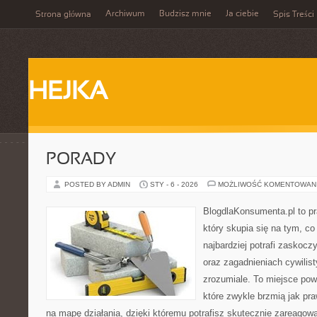
Archiwum
Budzisz mnie
Ja ciebie
Strona główna
Spis Treści
HEJKA
PORADY
POSTED BY ADMIN
STY - 6 - 2026
MOŻLIWOŚĆ KOMENTOWAN
BlogdlaKonsumenta.pl to pr
który skupia się na tym, c
najbardziej potrafi zaskoc
oraz zagadnieniach cywili
zrozumiale. To miejsce pows
które zwykle brzmią jak pr
na mapę działania, dzięki któremu potrafisz skutecznie zareago