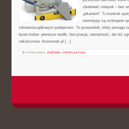
zbudować związek – bez wst
„pikanterii”. Tu konkret spo
stereotypy są rozbrajane s
zdroworozsądkowym podejściem. To przewodnik, który pomaga n
bywa trudne: pierwsze randki, fascynację, namiętność, ale też zgrz
zakończenia. Anonserek.pl […]
CATEGORIES:
ZDROWIE I PROFILAKTYKA