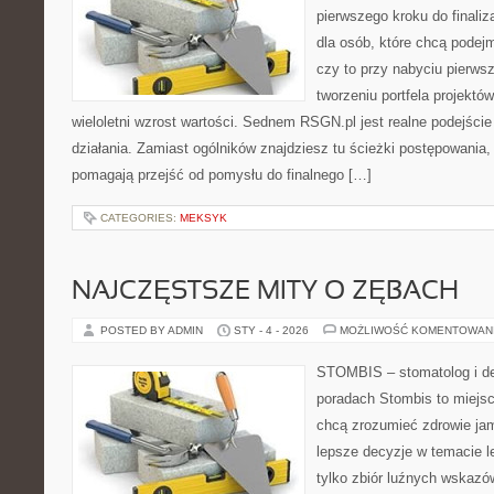
pierwszego kroku do finaliz
dla osób, które chcą pode
czy to przy nabyciu pierws
tworzeniu portfela projektó
wieloletni wzrost wartości. Sednem RSGN.pl jest realne podejści
działania. Zamiast ogólników znajdziesz tu ścieżki postępowania, 
pomagają przejść od pomysłu do finalnego […]
CATEGORIES:
MEKSYK
NAJCZĘSTSZE MITY O ZĘBACH
POSTED BY ADMIN
STY - 4 - 2026
MOŻLIWOŚĆ KOMENTOWAN
STOMBIS – stomatolog i de
poradach Stombis to miejsc
chcą zrozumieć zdrowie ja
lepsze decyzje w temacie le
tylko zbiór luźnych wskaz