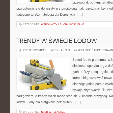
przewodnik po tym, jak dba
przygotować się do wizyty u stomatologa i jak rozróżniać fakty o
kategorie to Stomatologia dla Dorosłych i […]
CATEGORIES:
WSPÓLNOTY I RUCHY KOŚCIELNE
TRENDY W ŚWIECIE LODÓW
POSTED BY ADMIN
STY - 4 - 2026
MOŻLIWOŚĆ KOMENTOWAN
Speed-Ice to platforma, w k
słodkości spotyka się z do
tych, którzy chcą kręcić lo
które lubią poznawać nowe 
dlaczego jedne porcje wych
bywają zbyt twarde. Tu zimn
narzędziem, a każdy rożek może stać się kulinarnią przygodą. Kat
lodów i Lody dla alergików (bez glutenu, […]
CATEGORIES:
ŚLUB W PLENERZE