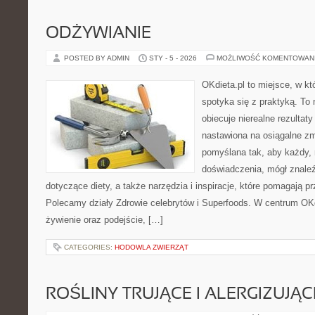
ODŻYWIANIE
POSTED BY ADMIN
STY - 5 - 2026
MOŻLIWOŚĆ KOMENTOWAN
OKdieta.pl to miejsce, w k
spotyka się z praktyką. To n
obiecuje nierealne rezultaty
nastawiona na osiągalne zm
pomyślana tak, aby każdy, 
doświadczenia, mógł znale
dotyczące diety, a także narzędzia i inspiracje, które pomagają prz
Polecamy działy Zdrowie celebrytów i Superfoods. W centrum OKd
żywienie oraz podejście, […]
CATEGORIES:
HODOWLA ZWIERZĄT
ROŚLINY TRUJĄCE I ALERGIZUJĄC