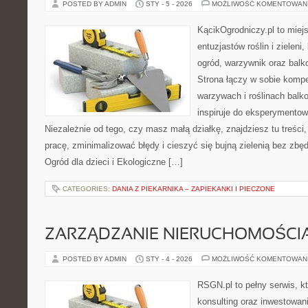
POSTED BY ADMIN
STY - 5 - 2026
MOŻLIWOŚĆ KOMENTOWAN
KącikOgrodniczy.pl to miej
entuzjastów roślin i zieleni
ogród, warzywnik oraz balk
Strona łączy w sobie komp
warzywach i roślinach balk
inspiruje do eksperymentow
Niezależnie od tego, czy masz małą działkę, znajdziesz tu treści
pracę, zminimalizować błędy i cieszyć się bujną zielenią bez zb
Ogród dla dzieci i Ekologiczne […]
CATEGORIES:
DANIA Z PIEKARNIKA – ZAPIEKANKI I PIECZONE
ZARZĄDZANIE NIERUCHOMOŚCI
POSTED BY ADMIN
STY - 4 - 2026
MOŻLIWOŚĆ KOMENTOWAN
RSGN.pl to pełny serwis, k
konsulting oraz inwestowan