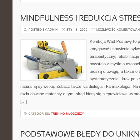
MINDFULNESS I REDUKCJA STRE
POSTED BY ADMIN
STY - 3 - 2026
MOŻLIWOŚĆ KOMENTOWAN
Korekcja Wad Postawy to pr
korygować ustawienie sylwe
terapeutyczny, rehabilitację
powstało z myślą o osobach,
proszą o uwagę, a także o t
systematycznie i krok po k
naturalną sylwetkę. Zobacz także Kardiologia i Farmakologia. Na 
rozbudowane materiały o tym, skąd biorą się nieprawidłowe wzorce
[…]
CATEGORIES:
TRENING MŁODZIEŻY
PODSTAWOWE BŁĘDY DO UNIKN