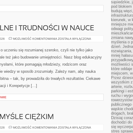
sąsiedzkie, 
pod blokiem
budują więzi
infrastruktur
kierunek, w 
mniejsze mi
LNE I TRUDNOŚCI W NAUCE
odwagi polit
mieszkańcam
zmiana nawy
PROBLEMY
2026
MOŻLIWOŚĆ KOMENTOWANIA
ZOSTAŁA WYŁĄCZONA
myślenia o p
SZKOLNE
I
dzień. Jedna
TRUDNOŚCI
 uczeniu się rozumianej szeroko, czyli nie tylko jako
rozwiązania,
W
NAUCE
mniej hałasu
ale też jako budowanie umiejętności. Nasz blog edukacyjny
przypadkowy
ysłami, które pomagają młodzieży, rodzicom oraz
możliwości 
które oddaje
ie wiedzy w sposób zrozumiały. Zależy nam, aby nauka
miejscem, w 
Przez dziesi
bitna – tak, by prowadziła do trwałych rezultatów. Ciekawe
wszystkim z
acji i Korepetycje […]
arterie, roz
parkingi i e
ruchu i wygo
OWIE
rowerzystów 
publicznego 
wąskie chodn
drogach, bra
MYŚLE CIĘŻKIM
Dzisiaj cor
dochodzi do 
się wyczerpa
ZAWODY
2026
MOŻLIWOŚĆ KOMENTOWANIA
ZOSTAŁA WYŁĄCZONA
W
stres sprawi