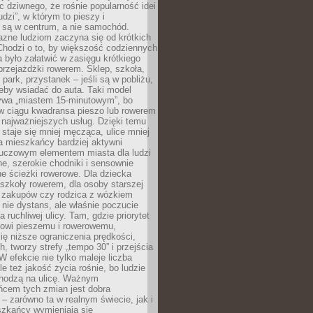
ic dziwnego, że rośnie popularność idei
udzi”, w którym to pieszy i
 są w centrum, a nie samochód.
azne ludziom zaczyna się od krótkich
Chodzi o to, by większość codziennych
było załatwić w zasięgu krótkiego
przejażdżki rowerem. Sklep, szkoła,
 park, przystanek – jeśli są w pobliżu,
eby wsiadać do auta. Taki model
wa „miastem 15-minutowym”, bo
 w ciągu kwadransa pieszo lub rowerem
najważniejszych usług. Dzięki temu
staje się mniej męcząca, ulice mniej
a mieszkańcy bardziej aktywni
Kluczowym elementem miasta dla ludzi
e, szerokie chodniki i sensownie
e ścieżki rowerowe. Dla dziecka
szkoły rowerem, dla osoby starszej
z zakupów czy rodzica z wózkiem
 nie dystans, ale właśnie poczucie
 ruchliwej ulicy. Tam, gdzie priorytet
howi pieszemu i rowerowemu,
ę niższe ograniczenia prędkości,
h, tworzy strefy „tempo 30” i przejścia
W efekcie nie tylko maleje liczba
e też jakość życia rośnie, bo ludzie
chodzą na ulicę. Ważnym
ńcem tych zmian jest dobra
– zarówno ta w realnym świecie, jak i
szkańcy wymieniają się