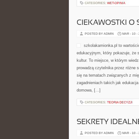
CATEGORIES:
WET-OPINIA
CIEKAWOSTKI O 
POSTED BY ADMIN
MAR - 10 -
szkolakamionka.pl to wartośc
edukacyjnym, który pokazuje, że
kultur. To miejsce, w którym wiedz
prowadzą czytelnika przez różne 
się na tematach związanych z mi
zagadnieniach takich jak edukacja 
domowa, […]
CATEGORIES:
TEORIA DECYZJI
SEKRETY IDEALN
POSTED BY ADMIN
MAR - 10 -