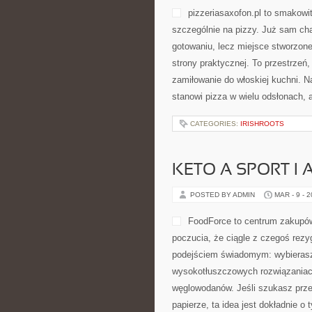
pizzeriasaxofon.pl to smakowity
szczególnie na pizzy. Już sam char
gotowaniu, lecz miejsce stworzone
strony praktycznej. To przestrzeń, 
zamiłowanie do włoskiej kuchni. N
stanowi pizza w wielu odsłonach, a
CATEGORIES:
IRISHROOTS
KETO A SPORT I
POSTED BY ADMIN
MAR - 9 - 
FoodForce to centrum zakupów 
poczucia, że ciągle z czegoś rezy
podejściem świadomym: wybierasz p
wysokotłuszczowych rozwiązaniac
węglowodanów. Jeśli szukasz przest
papierze, ta idea jest dokładnie o