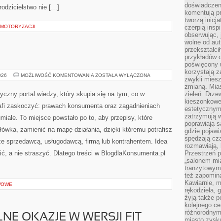
doświadczen
rodzicielstwo nie […]
komentują pr
tworzą inicj
I MOTORYZACJI
czerpią insp
obserwując, 
wolne od aut
przekształci
przykładów 
poświęcony u
korzystają z
PORADY
026
MOŻLIWOŚĆ KOMENTOWANIA
ZOSTAŁA WYŁĄCZONA
zwykli mies
zmianą. Mias
yczny portal wiedzy, który skupia się na tym, co w
zieleń. Drze
kieszonkowe 
rafi zaskoczyć: prawach konsumenta oraz zagadnieniach
estetycznym
zatrzymują w
iale. To miejsce powstało po to, aby przepisy, które
poprawiają 
łówka, zamienić na mapę działania, dzięki któremu potrafisz
gdzie pojawia
spędzają cza
e sprzedawcą, usługodawcą, firmą lub kontrahentem. Idea
rozmawiają, 
ić, a nie straszyć. Dlatego treści w BlogdlaKonsumenta.pl
Przestrzeń p
„salonem mia
tranzytowym
też zapomina
Kawiarnie, m
AWOWE
rękodzieła, 
żyją także p
kolejnego c
różnorodnym
LNE OKAZJE W WERSJI FIT
miasto zysku