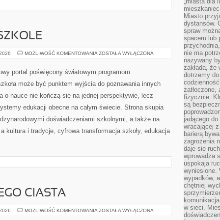
„miasta dla l
mieszkaniec
Miasto przyj
dystansów. 
spraw można 
SZKOLE
spaceru lub 
przychodnia,
nie ma potrz
CIEKAWOSTKI
 2026
MOŻLIWOŚĆ KOMENTOWANIA
ZOSTAŁA WYŁĄCZONA
O
nazywany by
SZKOLE
zakłada, że
iowy portal poświęcony światowym programom
dotrzemy do 
codzienność 
 szkoła może być punktem wyjścia do poznawania innych
zatłoczone, 
a o nauce nie kończą się na jednej perspektywie, lecz
fizycznie. 
są bezpieczn
systemy edukacji obecne na całym świecie. Strona skupia
poprowadzon
ędzynarodowymi doświadczeniami szkolnymi, a także na
jadącego do 
wracającej 
a kultura i tradycje, cyfrowa transformacja szkoły, edukacja
barierą bywa
zagrożenia na
daje się ruc
wprowadza si
uspokaja ruc
wyniesione. 
wypadków, al
chętniej wy
EGO CIASTA
sprzymierze
komunikacja 
w sieci. Mie
SEKRETY
 2026
MOŻLIWOŚĆ KOMENTOWANIA
ZOSTAŁA WYŁĄCZONA
doświadczen
IDEALNEGO