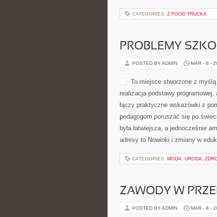
CATEGORIES:
Z FOOD TRUCKA
PROBLEMY SZKO
POSTED BY ADMIN
MAR - 8 - 
To miejsce stworzone z myślą o
realizacja podstawy programowej, 
łączy praktyczne wskazówki z pom
pedagogom poruszać się po świec
była łatwiejsza, a jednocześnie am
adresy to Nowinki i zmiany w eduk
CATEGORIES:
MODA, URODA, ZDR
ZAWODY W PRZE
POSTED BY ADMIN
MAR - 8 - 