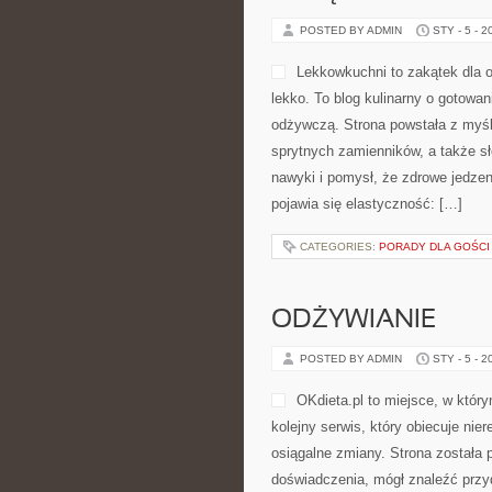
POSTED BY ADMIN
STY - 5 - 2
Lekkowkuchni to zakątek dla o
lekko. To blog kulinarny o gotowani
odżywczą. Strona powstała z myślą
sprytnych zamienników, a także sł
nawyki i pomysł, że zdrowe jedze
pojawia się elastyczność: […]
CATEGORIES:
PORADY DLA GOŚCI
ODŻYWIANIE
POSTED BY ADMIN
STY - 5 - 2
OKdieta.pl to miejsce, w który
kolejny serwis, który obiecuje nier
osiągalne zmiany. Strona została 
doświadczenia, mógł znaleźć przyd