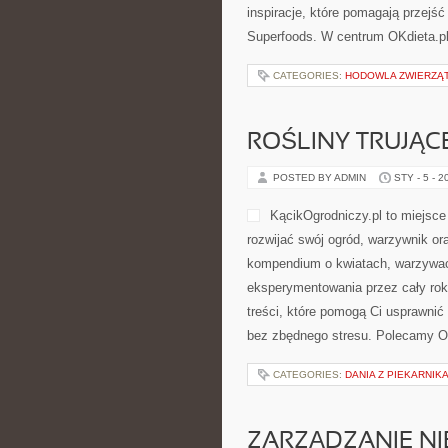
inspiracje, które pomagają przejść
Superfoods. W centrum OKdieta.pl 
CATEGORIES:
HODOWLA ZWIERZĄ
ROŚLINY TRUJĄCE
POSTED BY ADMIN
STY - 5 - 2
KącikOgrodniczy.pl to miejsce 
rozwijać swój ogród, warzywnik or
kompendium o kwiatach, warzywach
eksperymentowania przez cały rok.
treści, które pomogą Ci usprawnić 
bez zbędnego stresu. Polecamy Og
CATEGORIES:
DANIA Z PIEKARNIKA
ZARZĄDZANIE N