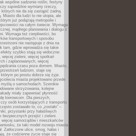
jak wspólne sadzenie roślin, festyny
 czy sąsiedzkie wymiany rzeczy,
, których nie da się zastąpić żadną
ą. Miasto dla ludzi to nie utopia, ale
którym już podążają metropolie i
ejscowości na całym świecie. Wymaga
ycznej, mądrego planowania i dialogu z
i. Wymaga też cierpliwości, bo
ków transportowych i sposobu
rzestrzeni nie następuje z dnia na
k tam, gdzie wprowadza się takie
 efekty szybko stają się widoczne:
, więcej zieleni, więcej spotkań
ch i zaplanowanych, więcej
spędzania czasu poza domem. Miasto,
 przestrzeń ludziom, staje się
którym po prostu dobrze się żyje.
ęciolecia miasta projektowano przede
 myślą o samochodach. Szerokie
budowane skrzyżowania, kolejne
stakady miały zapewniać płynność
dę kierowcom. Dla pieszych,
czy osób korzystających z transportu
często zostawało to, co „zostało” –
iki, przystanki przy hałaśliwych
k bezpiecznych przejść i zieleni.
az więcej samorządów i mieszkańców
wniosku, że taki model rozwoju miasta
ł. Zatłoczone ulice, smog, hałas i
ają, że codzienne życie staje się