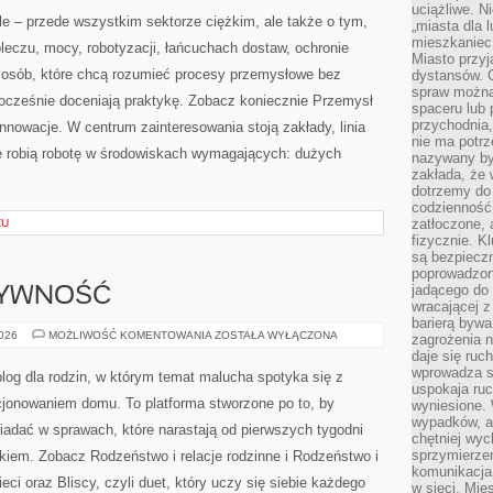
PRZEMYŚLE
uciążliwe. N
CIĘŻKIM
e – przede wszystkim sektorze ciężkim, ale także o tym,
„miasta dla l
mieszkaniec
leczu, mocy, robotyzacji, łańcuchach dostaw, ochronie
Miasto przyj
a osób, które chcą rozumieć procesy przemysłowe bez
dystansów. 
spraw można 
nocześnie doceniają praktykę. Zobacz koniecznie Przemysł
spaceru lub 
przychodnia,
nowacje. W centrum zainteresowania stoją zakłady, linia
nie ma potrz
re robią robotę w środowiskach wymagających: dużych
nazywany by
zakłada, że
dotrzemy do 
codzienność 
zatłoczone, 
ZU
fizycznie. 
są bezpieczn
poprowadzon
jadącego do 
TYWNOŚĆ
wracającej 
barierą bywa
ZABAWY
2026
MOŻLIWOŚĆ KOMENTOWANIA
ZOSTAŁA WYŁĄCZONA
zagrożenia na
I
daje się ruc
KREATYWNOŚĆ
wprowadza si
log dla rodzin, w którym temat malucha spotyka się z
uspokaja ruc
cjonowaniem domu. To platforma stworzone po to, by
wyniesione. 
wypadków, al
iadać w sprawach, które narastają od pierwszych tygodni
chętniej wy
sprzymierze
tkiem. Zobacz Rodzeństwo i relacje rodzinne i Rodzeństwo i
komunikacja 
eci oraz Bliscy, czyli duet, który uczy się siebie każdego
w sieci. Mie