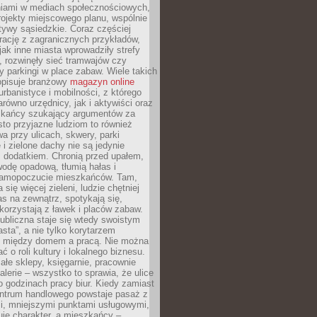
iami w mediach społecznościowych,
ojekty miejscowego planu, wspólnie
atywy sąsiedzkie. Coraz częściej
irację z zagranicznych przykładów,
jak inne miasta wprowadziły strefy
, rozwinęły sieć tramwajów czy
ły parkingi w place zabaw. Wiele takich
opisuje branżowy
magazyn online
rbanistyce i mobilności, z którego
arówno urzędnicy, jak i aktywiści oraz
zkańcy szukający argumentów za
to przyjazne ludziom to również
wa przy ulicach, skwery, parki
i zielone dachy nie są jedynie
 dodatkiem. Chronią przed upałem,
odę opadową, tłumią hałas i
samopoczucie mieszkańców. Tam,
 się więcej zieleni, ludzie chętniej
s na zewnątrz, spotykają się,
korzystają z ławek i placów zabaw.
ubliczna staje się wtedy swoistym
sta”, a nie tylko korytarzem
 między domem a pracą. Nie można
ć o roli kultury i lokalnego biznesu.
ałe sklepy, księgarnie, pracownie
galerie – wszystko to sprawia, że ulice
o godzinach pracy biur. Kiedy zamiast
entrum handlowego powstaje pasaż z
i, mniejszymi punktami usługowymi,
je charakter, a mieszkańcy –