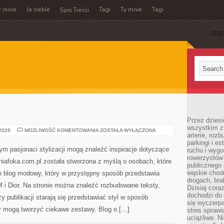
z mnie
Ja ciebie
Tagi
Ty mnie
Tagi
Spis Treści
SUB
Przez dziesi
wszystkim z
PRADA
 2026
MOŻLIWOŚĆ KOMENTOWANIA
ZOSTAŁA WYŁĄCZONA
arterie, roz
parkingi i e
rym pasjonaci stylizacji mogą znaleźć inspiracje dotyczące
ruchu i wygo
rowerzystów 
alniafoka.com.pl została stworzona z myślą o osobach, które
publicznego 
wąskie chodn
 blog modowy, który w przystępny sposób przedstawia
drogach, bra
i Dior. Na stronie można znaleźć rozbudowane teksty,
Dzisiaj cor
dochodzi do 
zy publikacji starają się przedstawiać styl w sposób
się wyczerpa
cy mogą tworzyć ciekawe zestawy. Blog o […]
stres sprawi
uciążliwe. N