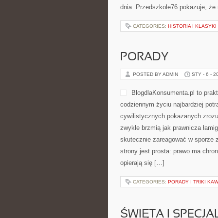
dnia. Przedszkole76 pokazuje, że 
CATEGORIES:
HISTORIA I KLASYK
PORADY
POSTED BY ADMIN
STY - 6 - 2
BlogdlaKonsumenta.pl to prakt
codziennym życiu najbardziej pot
cywilistycznych pokazanych zrozum
zwykle brzmią jak prawnicza łamig
skutecznie zareagować w sporze z
strony jest prosta: prawo ma chron
opierają się […]
CATEGORIES:
PORADY I TRIKI K
ŚWIĘTA I SPECJA