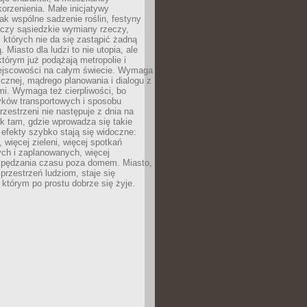
orzenienia. Małe inicjatywy
jak wspólne sadzenie roślin, festyny
 czy sąsiedzkie wymiany rzeczy,
, których nie da się zastąpić żadną
ą. Miasto dla ludzi to nie utopia, ale
którym już podążają metropolie i
ejscowości na całym świecie. Wymaga
ycznej, mądrego planowania i dialogu z
i. Wymaga też cierpliwości, bo
ków transportowych i sposobu
rzestrzeni nie następuje z dnia na
k tam, gdzie wprowadza się takie
 efekty szybko stają się widoczne:
, więcej zieleni, więcej spotkań
ch i zaplanowanych, więcej
spędzania czasu poza domem. Miasto,
 przestrzeń ludziom, staje się
którym po prostu dobrze się żyje.