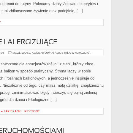
 od teorii do rutyny. Polecamy działy Zdrowie celebrytów i
stoi zbilansowane żywienie oraz podejście, […]
T
 I ALERGIZUJĄCE
ROŚLINY
026
MOŻLIWOŚĆ KOMENTOWANIA
ZOSTAŁA WYŁĄCZONA
TRUJĄCE
I
ALERGIZUJĄCE
stworzone dla entuzjastów roślin i zieleni, którzy chcą
az balkon w sposób praktyczny. Strona łączy w sobie
 i roślinach balkonowych, a jednocześnie inspiruje do
 Niezależnie od tego, czy masz małą działkę, znajdziesz tu
pracę, zminimalizować błędy i cieszyć się bujną zielenią
ród dla dzieci i Ekologiczne […]
 – ZAPIEKANKI I PIECZONE
IERUCHOMOŚCIAMI