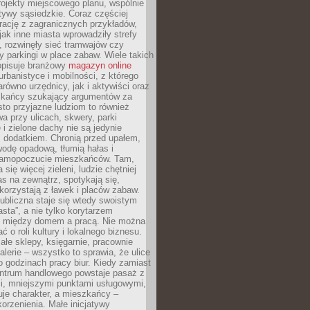
ojekty miejscowego planu, wspólnie
atywy sąsiedzkie. Coraz częściej
irację z zagranicznych przykładów,
jak inne miasta wprowadziły strefy
, rozwinęły sieć tramwajów czy
ły parkingi w place zabaw. Wiele takich
opisuje branżowy
magazyn online
rbanistyce i mobilności, z którego
arówno urzędnicy, jak i aktywiści oraz
zkańcy szukający argumentów za
to przyjazne ludziom to również
wa przy ulicach, skwery, parki
i zielone dachy nie są jedynie
 dodatkiem. Chronią przed upałem,
odę opadową, tłumią hałas i
samopoczucie mieszkańców. Tam,
 się więcej zieleni, ludzie chętniej
s na zewnątrz, spotykają się,
korzystają z ławek i placów zabaw.
ubliczna staje się wtedy swoistym
sta”, a nie tylko korytarzem
 między domem a pracą. Nie można
ć o roli kultury i lokalnego biznesu.
ałe sklepy, księgarnie, pracownie
galerie – wszystko to sprawia, że ulice
o godzinach pracy biur. Kiedy zamiast
entrum handlowego powstaje pasaż z
i, mniejszymi punktami usługowymi,
je charakter, a mieszkańcy –
orzenienia. Małe inicjatywy