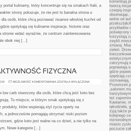
CIASTA
komentują pr
 portal kulinarny, który koncentruje się na smakach Italii, a
tworzą inicj
czerpią insp
akter strony pokazuje, że nie jest to banalna strona o
obserwując, 
wolne od aut
 dla osób, które chcą poznawać niuanse włoskiej kuchni od
przekształci
gdzie spotykają się kulinarne inspiracje, historie oraz
przykładów 
poświęcony u
a stronie widać wyraźnie, że centrum zainteresowania
korzystają z
le obok niej […]
zwykli mies
zmianą. Mias
zieleń. Drze
kieszonkowe 
estetycznym
zatrzymują w
poprawiają 
 AKTYWNOŚĆ FIZYCZNA
gdzie pojawia
spędzają cza
rozmawiają, 
KETO
2026
MOŻLIWOŚĆ KOMENTOWANIA
ZOSTAŁA WYŁĄCZONA
Przestrzeń p
A
SPORT
„salonem mia
I
low carb stworzony dla osób, które chcą jeść keto bez
tranzytowym
AKTYWNOŚĆ
też zapomina
FIZYCZNA
gnują. To miejsce, w którym smak spotykają się z
Kawiarnie, m
rękodzieła, 
rodukty, które wspierają styl życia oparty na
żyją także p
h, a jednocześnie pomagają utrzymać niski poziom
kolejnego c
różnorodnym
rzeni, gdzie keto jest realne na co dzień, a nie tylko na
miasto zysku
 tym. Nowe kategorie […]
poczucie zak