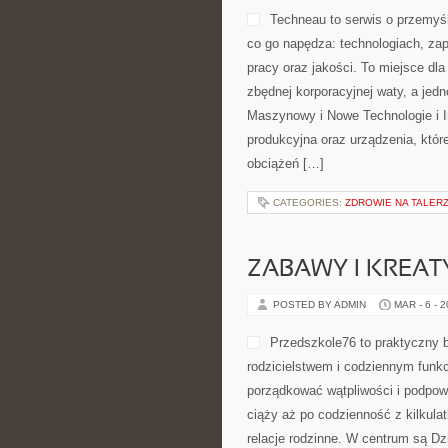
Techneau to serwis o przemyśl
co go napędza: technologiach, zap
pracy oraz jakości. To miejsce dl
zbędnej korporacyjnej waty, a jed
Maszynowy i Nowe Technologie i In
produkcyjna oraz urządzenia, któ
obciążeń […]
CATEGORIES:
ZDROWIE NA TALER
ZABAWY I KREA
POSTED BY ADMIN
MAR - 6 - 
Przedszkole76 to praktyczny b
rodzicielstwem i codziennym funk
porządkować wątpliwości i podpow
ciąży aż po codzienność z kilkula
relacje rodzinne. W centrum są Dzi