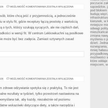
poczucie zak
sąsiedzkie, 
ŚWIĘTA
026
MOŻLIWOŚĆ KOMENTOWANIA
ZOSTAŁA WYŁĄCZONA
I
pod blokiem
SPECJALNE
budują więzi
OKAZJE
sób, które chcą jeść z przyjemnością, a jednocześnie
W
infrastruktur
WERSJI
kierunek, w 
u w stylu fit, gdzie receptury łączą prostotę z wartością
FIT
mniejsze mi
 o tych, którzy szukają sycących, ale nie ciężkich dań,
odwagi polit
mieszkańcam
odkości w wersji fit. W centrum Lekkowkuchni są posiłkowe
zmiana nawy
nie może być bez zadęcia. Zamiast sztywnych zasad
myślenia o p
dzień. Jedna
rozwiązania,
mniej hałasu
przypadkowy
możliwości 
które oddaje
miejscem, w 
ODŻYWIANIE
026
MOŻLIWOŚĆ KOMENTOWANIA
ZOSTAŁA WYŁĄCZONA
m zdrowe odżywianie spotyka się z praktyką. To nie jest
ealne rezultaty w tydzień, tylko przestrzeń nastawiona na
pomyślana tak, aby każdy, niezależnie od poziomu
atne wskazówki dotyczące diety, a także narzędzia i