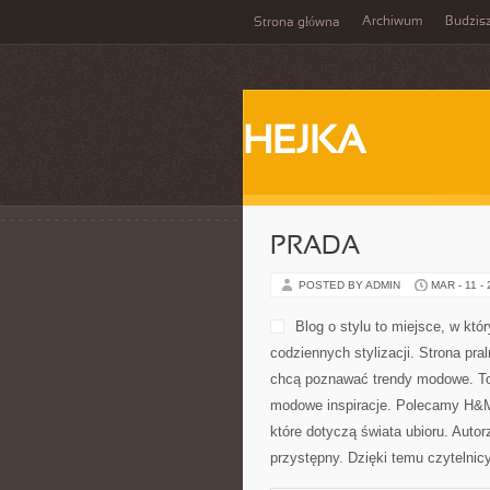
Archiwum
Budzis
Strona główna
HEJKA
PRADA
POSTED BY ADMIN
MAR - 11 -
Blog o stylu to miejsce, w któ
codziennych stylizacji. Strona pr
chcą poznawać trendy modowe. To
modowe inspiracje. Polecamy H&M 
które dotyczą świata ubioru. Autor
przystępny. Dzięki temu czytelni