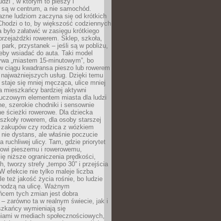
udzi”, w którym to pieszy i
 są w centrum, a nie samochód.
azne ludziom zaczyna się od krótkich
Chodzi o to, by większość codziennych
było załatwić w zasięgu krótkiego
przejażdżki rowerem. Sklep, szkoła,
 park, przystanek – jeśli są w pobliżu,
eby wsiadać do auta. Taki model
wa „miastem 15-minutowym”, bo
 w ciągu kwadransa pieszo lub rowerem
najważniejszych usług. Dzięki temu
staje się mniej męcząca, ulice mniej
a mieszkańcy bardziej aktywni
Kluczowym elementem miasta dla ludzi
e, szerokie chodniki i sensownie
e ścieżki rowerowe. Dla dziecka
szkoły rowerem, dla osoby starszej
z zakupów czy rodzica z wózkiem
 nie dystans, ale właśnie poczucie
 ruchliwej ulicy. Tam, gdzie priorytet
howi pieszemu i rowerowemu,
ę niższe ograniczenia prędkości,
h, tworzy strefy „tempo 30” i przejścia
W efekcie nie tylko maleje liczba
e też jakość życia rośnie, bo ludzie
chodzą na ulicę. Ważnym
ńcem tych zmian jest dobra
– zarówno ta w realnym świecie, jak i
szkańcy wymieniają się
iami w mediach społecznościowych,