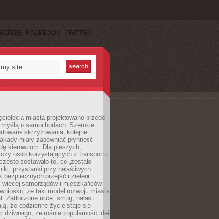
SCRIBE
FACEBOOK
TWITTER
ęciolecia miasta projektowano przede
 myślą o samochodach. Szerokie
budowane skrzyżowania, kolejne
stakady miały zapewniać płynność
dę kierowcom. Dla pieszych,
czy osób korzystających z transportu
często zostawało to, co „zostało” –
iki, przystanki przy hałaśliwych
k bezpiecznych przejść i zieleni.
az więcej samorządów i mieszkańców
wniosku, że taki model rozwoju miasta
ł. Zatłoczone ulice, smog, hałas i
ają, że codzienne życie staje się
ic dziwnego, że rośnie popularność idei