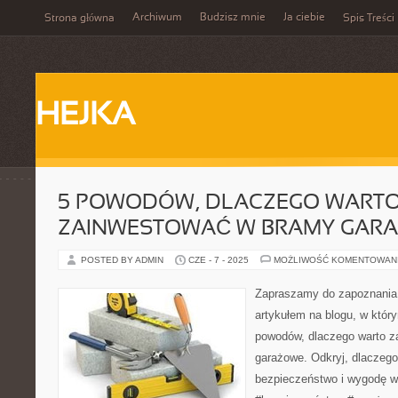
Archiwum
Budzisz mnie
Ja ciebie
Strona główna
Spis Treści
HEJKA
5 POWODÓW, DLACZEGO WART
ZAINWESTOWAĆ W BRAMY GAR
POSTED BY ADMIN
CZE - 7 - 2025
MOŻLIWOŚĆ KOMENTOWAN
Zapraszamy do zapoznania
artykułem na blogu, w któ
powodów, dlaczego warto 
garażowe. Odkryj, dlaczego
bezpieczeństwo i wygodę 