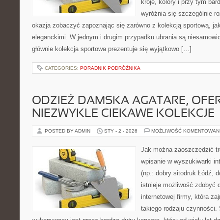
kroje, kolory i przy tym ba
wyróżnia się szczególnie ro
okazja zobaczyć zapoznając się zarówno z kolekcją sportową, jak
eleganckimi. W jednym i drugim przypadku ubrania są niesamowic
głównie kolekcja sportowa prezentuje się wyjątkowo […]
CATEGORIES:
PORADNIK PODRÓŻNIKA
ODZIEŻ DAMSKA AGATARE, OFE
NIEZWYKLE CIEKAWE KOLEKCJE
POSTED BY ADMIN
STY - 2 - 2026
MOŻLIWOŚĆ KOMENTOWAN
Jak można zaoszczędzić tr
wpisanie w wyszukiwarki in
(np.: dobry sitodruk Łódź, 
istnieje możliwość zdobyć 
internetowej firmy, która z
takiego rodzaju czynności. 