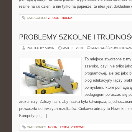
realne na co dzień, a nie tylko na papierze, ta idea jest dokładni
CATEGORIES:
Z FOOD TRUCKA
PROBLEMY SZKOLNE I TRUDNOŚ
POSTED BY ADMIN
MAR - 8 - 2026
MOŻLIWOŚĆ KOMENTOWAN
To miejsce stworzone z myś
szeroko, czyli nie tylko jak
programowej, ale też jako 
blog edukacyjny łączy pra
pomysłami, które pomagają
pedagogom poruszać się po
zrozumiały. Zależy nam, aby nauka była łatwiejsza, a jednocześni
prowadziła do trwałych rezultatów. Ciekawe adresy to Nowinki i zm
Korepetycje […]
CATEGORIES:
MODA, URODA, ZDROWIE