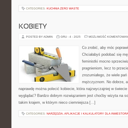
CATEGORIES:
KUCHNIA ZERO WASTE
KOBIETY
POSTED BY ADMIN
GRU - 4 - 2025
MOŻLIWOŚĆ KOMENTOWAN
Co zrobić, aby móc poprawi
Chciałabyś podobać się m
feministki mocno sprzeciwi
pragnieniom, lecz to przeci
zrozumiałego, że wiele pań
mężczyznom. No dobrze, ale
naprawdę można polecić kobiecie, która najzwyczajniej w świecie 
wyglądać? Bardzo dobrym rozwiązaniem jest choćby wizyta na sol
takim krajem, w którym nieco ciemniejsza […]
CATEGORIES:
NARZĘDZIA, APLIKACJE I KALKULATORY DLA INWESTOR