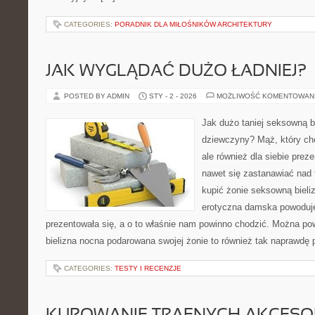
CATEGORIES:
PORADNIK DLA MIŁOŚNIKÓW ARCHITEKTURY
JAK WYGLĄDAĆ DUŻO ŁADNIEJ?
POSTED BY ADMIN
STY - 2 - 2026
MOŻLIWOŚĆ KOMENTOWAN
Jak dużo taniej seksowną bi
dziewczyny? Mąż, który chc
ale również dla siebie preze
nawet się zastanawiać nad 
kupić żonie seksowną bieliz
erotyczna damska powoduje,
prezentowała się, a o to właśnie nam powinno chodzić. Można pow
bielizna nocna podarowana swojej żonie to również tak naprawdę 
CATEGORIES:
TESTY I RECENZJE