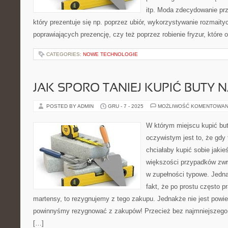
itp. Moda zdecydowanie prze
który prezentuje się np. poprzez ubiór, wykorzystywanie rozmait
poprawiających prezencję, czy też poprzez robienie fryzur, które
CATEGORIES:
NOWE TECHNOLOGIE
JAK SPORO TANIEJ KUPIĆ BUTY N
POSTED BY ADMIN
GRU - 7 - 2025
MOŻLIWOŚĆ KOMENTOWAN
W którym miejscu kupić b
oczywistym jest to, że gdy
chciałaby kupić sobie jakie
większości przypadków zwr
w zupełności typowe. Jedn
fakt, że po prostu często p
martensy, to rezygnujemy z tego zakupu. Jednakże nie jest powi
powinnyśmy rezygnować z zakupów! Przecież bez najmniejszeg
[…]