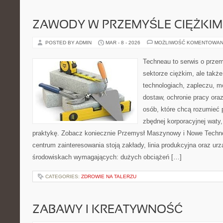
ZAWODY W PRZEMYŚLE CIĘŻKIM
POSTED BY ADMIN
MAR - 8 - 2026
MOŻLIWOŚĆ KOMENTOWAN
Techneau to serwis o prze
sektorze ciężkim, ale takż
technologiach, zapleczu, m
dostaw, ochronie pracy oraz
osób, które chcą rozumieć
zbędnej korporacyjnej waty,
praktykę. Zobacz koniecznie Przemysł Maszynowy i Nowe Techno
centrum zainteresowania stoją zakłady, linia produkcyjna oraz urz
środowiskach wymagających: dużych obciążeń […]
CATEGORIES:
ZDROWIE NA TALERZU
ZABAWY I KREATYWNOŚĆ