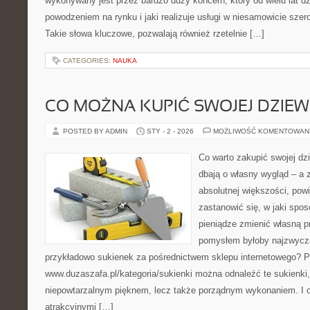
wykonywany jest przez bardzo duży koncern, który od wielu lat d
powodzeniem na rynku i jaki realizuje usługi w niesamowicie sze
Takie słowa kluczowe, pozwalają również rzetelnie […]
CATEGORIES:
NAUKA
CO MOŻNA KUPIĆ SWOJEJ DZIEW
POSTED BY ADMIN
STY - 2 - 2026
MOŻLIWOŚĆ KOMENTOWAN
Co warto zakupić swojej dzi
dbają o własny wygląd – a
absolutnej większości, pow
zastanowić się, w jaki spo
pieniądze zmienić własną 
pomysłem byłoby najzwycza
przykładowo sukienek za pośrednictwem sklepu internetowego? 
www.duzaszafa.pl/kategoria/sukienki można odnaleźć te sukienki,
niepowtarzalnym pięknem, lecz także porządnym wykonaniem. I 
atrakcyjnymi […]