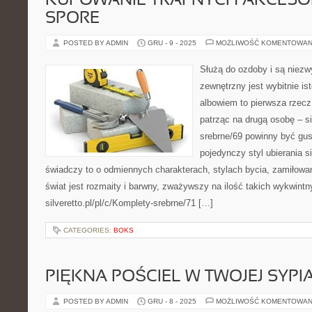
KUPOWANIE TRAFNYCH AKCESO
SPORE
POSTED BY ADMIN
GRU - 9 - 2025
MOŻLIWOŚĆ KOMENTOWAN
Służą do ozdoby i są niez
zewnętrzny jest wybitnie is
albowiem to pierwsza rzecz
patrząc na drugą osobę – sil
srebrne/69 powinny być gu
pojedynczy styl ubierania si
świadczy to o odmiennych charakterach, stylach bycia, zamiłowan
świat jest rozmaity i barwny, zważywszy na ilość takich wykwint
silveretto.pl/pl/c/Komplety-srebrne/71 […]
CATEGORIES:
BOKS
PIĘKNA POŚCIEL W TWOJEJ SYPI
POSTED BY ADMIN
GRU - 8 - 2025
MOŻLIWOŚĆ KOMENTOWAN