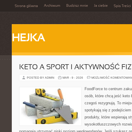
Archiwum
Budzisz mnie
Ja ciebie
Strona główna
Spis Treści
HEJKA
KETO A SPORT I AKTYWNOŚĆ FI
POSTED BY ADMIN
MAR - 9 - 2026
MOŻLIWOŚĆ KOMENTOWAN
FoodForce to centrum zaku
osób, które chcą jeść keto 
czegoś rezygnują. To miej
spotykają się z podejście
produkty, które wspierają st
wysokotłuszczowych rozwią
pomagają utrzymać niski poziom węglowodanów. Jeśli szukasz prz