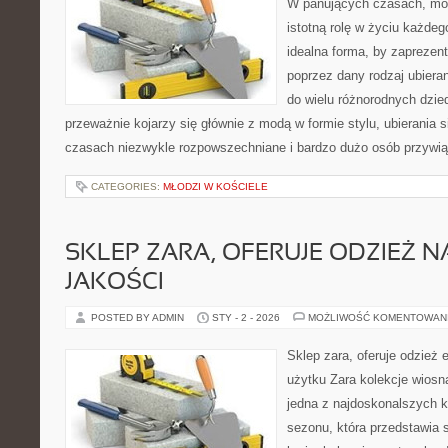
W panujących czasach, mod
istotną rolę w życiu każdeg
idealna forma, by zapreze
poprzez dany rodzaj ubieran
do wielu różnorodnych dzie
przeważnie kojarzy się głównie z modą w formie stylu, ubierania s
czasach niezwykle rozpowszechniane i bardzo dużo osób przywią
CATEGORIES:
MŁODZI W KOŚCIELE
SKLEP ZARA, OFERUJE ODZIEŻ N
JAKOŚCI
POSTED BY ADMIN
STY - 2 - 2026
MOŻLIWOŚĆ KOMENTOWAN
Sklep zara, oferuje odzież 
użytku Zara kolekcje wiosna
jedna z najdoskonalszych k
sezonu, która przedstawia 