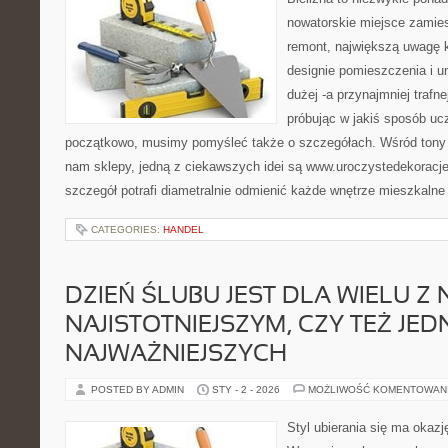
nowatorskie miejsce zamie
remont, największą uwagę 
designie pomieszczenia i u
dużej -a przynajmniej trafne
próbując w jakiś sposób uc
początkowo, musimy pomyśleć także o szczegółach. Wśród tony d
nam sklepy, jedną z ciekawszych idei są www.uroczystedekoracje
szczegół potrafi diametralnie odmienić każde wnętrze mieszkalne
CATEGORIES:
HANDEL
DZIEŃ ŚLUBU JEST DLA WIELU Z 
NAJISTOTNIEJSZYM, CZY TEŻ JED
NAJWAŻNIEJSZYCH
POSTED BY ADMIN
STY - 2 - 2026
MOŻLIWOŚĆ KOMENTOWAN
Styl ubierania się ma okaz