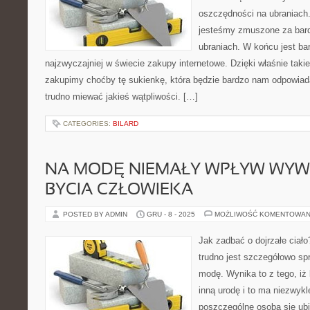
oszczędności na ubraniach
jesteśmy zmuszone za bar
ubraniach. W końcu jest ba
najzwyczajniej w świecie zakupy internetowe. Dzięki właśnie taki
zakupimy choćby tę sukienkę, która będzie bardzo nam odpowiada
trudno miewać jakieś wątpliwości. […]
CATEGORIES:
BILARD
NA MODĘ NIEMAŁY WPŁYW WYWI
BYCIA CZŁOWIEKA
POSTED BY ADMIN
GRU - 8 - 2025
MOŻLIWOŚĆ KOMENTOWAN
Jak zadbać o dojrzałe cia
trudno jest szczegółowo s
modę. Wynika to z tego, iż
inną urodę i to ma niezwyk
poszczególne osoba się ubie