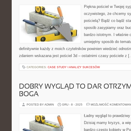
Piękna pościel w Twojej syp
oczywistego, że chcemy sy
pościelą? Bądź co bądź sta
sposób zasypiamy oraz bud
bardzo istotnym. I właśnie 
umiejętny sposób do tematu
definitywnie każdy z moich czytelników powinien wiedzieć odnoś
zdaniem wskazana jest pościel 3d – ostatnimi czasy pościele z [
CATEGORIES:
CASE STUDY I ANALIZY SUKCESÓW
DOBRY WYGLĄD TO DAR OTRZY
BOGA
POSTED BY ADMIN
GRU - 8 - 2025
MOŻLIWOŚĆ KOMENTOWAN
Ładny wygląd to prawdziwy 
Dzisiaj mamy kryzys, a wię
bardzo często kobiety w P