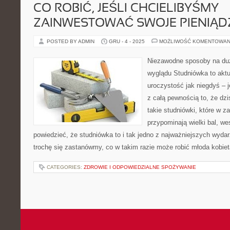
CO ROBIĆ, JEŚLI CHCIELIBYŚMY
ZAINWESTOWAĆ SWOJE PIENIĄD
POSTED BY ADMIN
GRU - 4 - 2025
MOŻLIWOŚĆ KOMENTOWAN
Niezawodne sposoby na du
wyglądu Studniówka to akt
uroczystość jak niegdyś – j
z całą pewnością to, że dzi
takie studniówki, które w z
przypominają wielki bal, w
powiedzieć, że studniówka to i tak jedno z najważniejszych wyd
trochę się zastanówmy, co w takim razie może robić młoda kobiet
CATEGORIES:
ZDROWIE I ODPOWIEDZIALNE SPOŻYWANIE