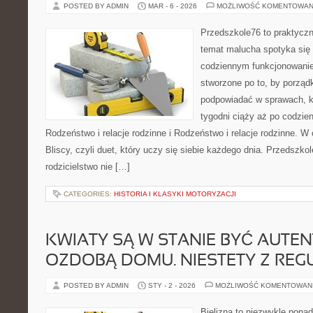
POSTED BY ADMIN
MAR - 6 - 2026
MOŻLIWOŚĆ KOMENTOWAN
Przedszkole76 to praktyczn
temat malucha spotyka się 
codziennym funkcjonowani
stworzone po to, by porząd
podpowiadać w sprawach, kt
tygodni ciąży aż po codzie
Rodzeństwo i relacje rodzinne i Rodzeństwo i relacje rodzinne. W
Bliscy, czyli duet, który uczy się siebie każdego dnia. Przedszko
rodzicielstwo nie […]
CATEGORIES:
HISTORIA I KLASYKI MOTORYZACJI
KWIATY SĄ W STANIE BYĆ AUTE
OZDOBĄ DOMU. NIESTETY Z REG
POSTED BY ADMIN
STY - 2 - 2026
MOŻLIWOŚĆ KOMENTOWAN
Bielizna to niezwykle pona