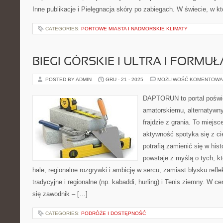
Inne publikacje i Pielęgnacja skóry po zabiegach. W świecie, w k
CATEGORIES:
PORTOWE MIASTA I NADMORSKIE KLIMATY
BIEGI GÓRSKIE I ULTRA I FORMUŁA 
POSTED BY ADMIN
GRU - 21 - 2025
MOŻLIWOŚĆ KOMENTOWA
DAPTORUN to portal poświ
amatorskiemu, alternatywn
frajdzie z grania. To miejsc
aktywność spotyka się z ci
potrafią zamienić się w his
powstaje z myślą o tych, kt
hale, regionalne rozgrywki i ambicję w sercu, zamiast błysku refl
tradycyjne i regionalne (np. kabaddi, hurling) i Tenis ziemny. 
się zawodnik – […]
CATEGORIES:
PODRÓŻE I DOSTĘPNOŚĆ