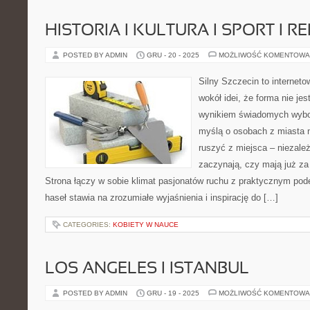
HISTORIA I KULTURA I SPORT I R
POSTED BY ADMIN
GRU - 20 - 2025
MOŻLIWOŚĆ KOMENTOWA
Silny Szczecin to internet
wokół idei, że forma nie jes
wynikiem świadomych wybor
myślą o osobach z miasta n
ruszyć z miejsca – niezależ
zaczynają, czy mają już za 
Strona łączy w sobie klimat pasjonatów ruchu z praktycznym pod
haseł stawia na zrozumiałe wyjaśnienia i inspirację do […]
CATEGORIES:
KOBIETY W NAUCE
LOS ANGELES I ISTANBUL
POSTED BY ADMIN
GRU - 19 - 2025
MOŻLIWOŚĆ KOMENTOWA