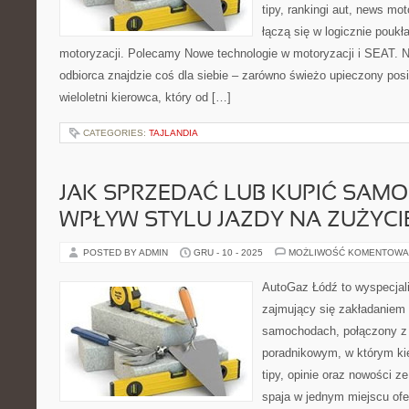
tipy, rankingi aut, news mo
łączą się w logicznie poukł
motoryzacji. Polecamy Nowe technologie w motoryzacji i SEAT. 
odbiorca znajdzie coś dla siebie – zarówno świeżo upieczony posi
wieloletni kierowca, który od […]
CATEGORIES:
TAJLANDIA
JAK SPRZEDAĆ LUB KUPIĆ SAMO
WPŁYW STYLU JAZDY NA ZUŻYCI
POSTED BY ADMIN
GRU - 10 - 2025
MOŻLIWOŚĆ KOMENTOWA
AutoGaz Łódź to wyspecjal
zajmujący się zakładaniem 
samochodach, połączony z
poradnikowym, w którym ki
tipy, opinie oraz nowości z
spaja w jednym miejscu ofe