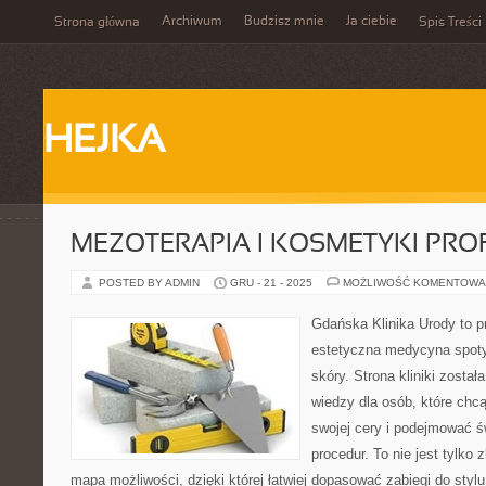
Archiwum
Budzisz mnie
Ja ciebie
Strona główna
Spis Treści
HEJKA
MEZOTERAPIA I KOSMETYKI PR
POSTED BY ADMIN
GRU - 21 - 2025
MOŻLIWOŚĆ KOMENTOWA
Gdańska Klinika Urody to p
estetyczna medycyna spoty
skóry. Strona kliniki zosta
wiedzy dla osób, które chcą
swojej cery i podejmować 
procedur. To nie jest tylko 
mapa możliwości, dzięki której łatwiej dopasować zabiegi do stylu