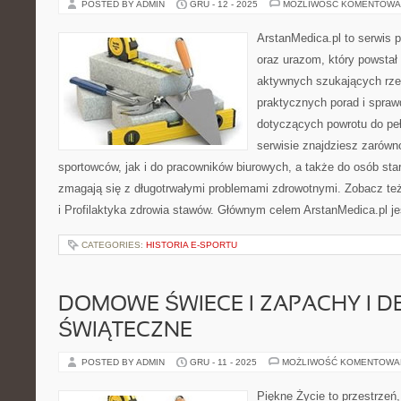
POSTED BY ADMIN
GRU - 12 - 2025
MOŻLIWOŚĆ KOMENTOWA
ArstanMedica.pl to serwis 
oraz urazom, który powstał
aktywnych szukających rzet
praktycznych porad i spra
dotyczących powrotu do pe
serwisie znajdziesz zarówn
sportowców, jak i do pracowników biurowych, a także do osób sta
zmagają się z długotrwałymi problemami zdrowotnymi. Zobacz też
i Profilaktyka zdrowia stawów. Głównym celem ArstanMedica.pl je
CATEGORIES:
HISTORIA E-SPORTU
DOMOWE ŚWIECE I ZAPACHY I D
ŚWIĄTECZNE
POSTED BY ADMIN
GRU - 11 - 2025
MOŻLIWOŚĆ KOMENTOWA
Piękne Życie to przestrzeń,