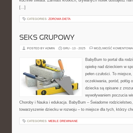
kuchnie świata. Zamiast krótkich, urywanych notek dostajesz narr
[…]
CATEGORIES:
ZDROWA DIETA
SEKS GRUPOWY
POSTED BY ADMIN
GRU - 13 - 2025
MOŻLIWOŚĆ KOMENTOWA
BabyBum to portal dla rodz
opiekę nad dzieckiem w spo
pełen czułości. To miejsce
oczekiwania, poród, połóg o
dziecka są opisane z zrozu
wywoływaniem poczucia winy
Choroby i Nauka i edukacja. BabyBum – Świadome rodzicielstwo, 
towarzyszenie dziecku w rozwoju – to miejsce dla tych, którzy c
CATEGORIES:
MEBLE DREWNIANE