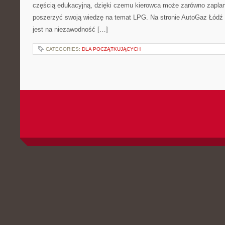
częścią edukacyjną, dzięki czemu kierowca może zarówno zaplano
poszerzyć swoją wiedzę na temat LPG. Na stronie AutoGaz Łódź
jest na niezawodność […]
CATEGORIES:
DLA POCZĄTKUJĄCYCH