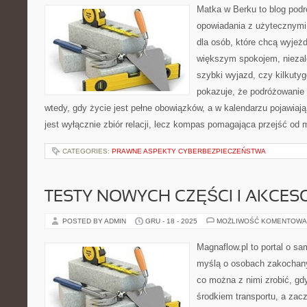
Matka w Berku to blog podr
opowiadania z użytecznym
dla osób, które chcą wyjeżd
większym spokojem, niezale
szybki wyjazd, czy kilkuty
pokazuje, że podróżowanie
wtedy, gdy życie jest pełne obowiązków, a w kalendarzu pojawiają
jest wyłącznie zbiór relacji, lecz kompas pomagająca przejść od 
CATEGORIES:
PRAWNE ASPEKTY CYBERBEZPIECZEŃSTWA
TESTY NOWYCH CZĘŚCI I AKCES
POSTED BY ADMIN
GRU - 18 - 2025
MOŻLIWOŚĆ KOMENTOWA
Magnaflow.pl to portal o s
myślą o osobach zakochany
co można z nimi zrobić, gdy
środkiem transportu, a zac