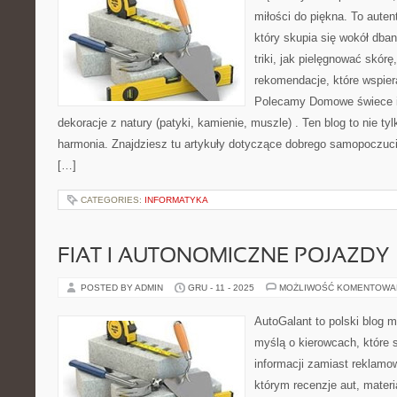
miłości do piękna. To aute
który skupia się wokół dban
triki, jak pielęgnować skór
rekomendacje, które wspiera
Polecamy Domowe świece i 
dekoracje z natury (patyki, kamienie, muszle) . Ten blog to nie tyl
harmonia. Znajdziesz tu artykuły dotyczące dobrego samopoczuci
[…]
CATEGORIES:
INFORMATYKA
FIAT I AUTONOMICZNE POJAZDY
POSTED BY ADMIN
GRU - 11 - 2025
MOŻLIWOŚĆ KOMENTOWA
AutoGalant to polski blog 
myślą o kierowcach, które 
informacji zamiast reklamo
którym recenzje aut, mater