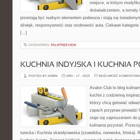
miejsce, w którym modyfika
doświadczeniem, a tematy 
przestają być nudnym elementem podwozia i stają się świadom
dźwięk, responsywność oraz osobowość auta. Ciekawe kategorie 
[…]
CATEGORIES:
PALMTREEVIEW
KUCHNIA INDYJSKA I KUCHNIA 
POSTED BY ADMIN
GRU - 17 - 2025
MOŻLIWOŚĆ KOMENTOWA
Avalon Club to blog kulinar
kuchni z codzienną inspirac
którzy chcą gotować odważni
zapach przypraw prowadzi C
staje się zaproszeniem do p
kulinarna przystań. Przecz
turecka i Kuchnia skandynawska (szwedzka, norweska, fińska). 