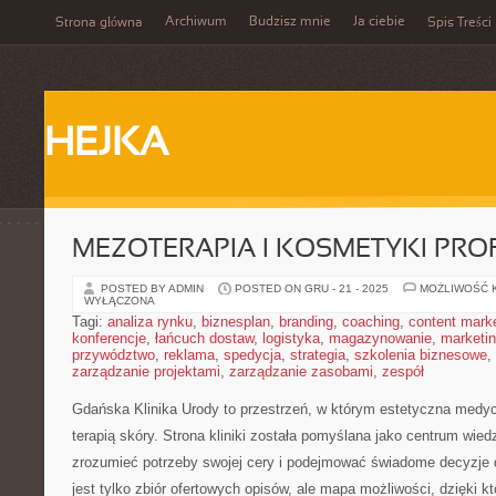
Archiwum
Budzisz mnie
Ja ciebie
Strona główna
Spis Treści
HEJKA
MEZOTERAPIA I KOSMETYKI PR
POSTED BY ADMIN
POSTED ON GRU - 21 - 2025
MOŻLIWOŚĆ 
WYŁĄCZONA
Tagi:
analiza rynku
,
biznesplan
,
branding
,
coaching
,
content mark
konferencje
,
łańcuch dostaw
,
logistyka
,
magazynowanie
,
marketi
przywództwo
,
reklama
,
spedycja
,
strategia
,
szkolenia biznesowe
,
zarządzanie projektami
,
zarządzanie zasobami
,
zespół
Gdańska Klinika Urody to przestrzeń, w którym estetyczna medy
terapią skóry. Strona kliniki została pomyślana jako centrum wiedz
zrozumieć potrzeby swojej cery i podejmować świadome decyzje d
jest tylko zbiór ofertowych opisów, ale mapa możliwości, dzięki k