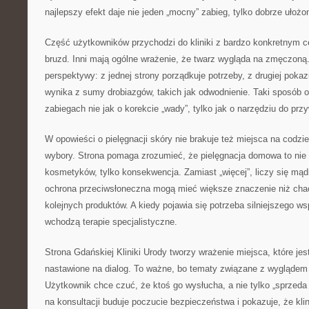
najlepszy efekt daje nie jeden „mocny” zabieg, tylko dobrze ułożon
Część użytkowników przychodzi do kliniki z bardzo konkretnym c
bruzd. Inni mają ogólne wrażenie, że twarz wygląda na zmęczoną.
perspektywy: z jednej strony porządkuje potrzeby, z drugiej poka
wynika z sumy drobiazgów, takich jak odwodnienie. Taki sposób 
zabiegach nie jak o korekcie „wady”, tylko jak o narzędziu do prz
W opowieści o pielęgnacji skóry nie brakuje też miejsca na codzi
wybory. Strona pomaga zrozumieć, że pielęgnacja domowa to nie
kosmetyków, tylko konsekwencja. Zamiast „więcej”, liczy się mąd
ochrona przeciwsłoneczna mogą mieć większe znaczenie niż cha
kolejnych produktów. A kiedy pojawia się potrzeba silniejszego ws
wchodzą terapie specjalistyczne.
Strona Gdańskiej Kliniki Urody tworzy wrażenie miejsca, które je
nastawione na dialog. To ważne, bo tematy związane z wyglądem 
Użytkownik chce czuć, że ktoś go wysłucha, a nie tylko „sprzeda
na konsultacji buduje poczucie bezpieczeństwa i pokazuje, że kli