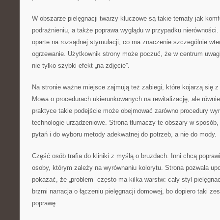
W obszarze pielęgnacji twarzy kluczowe są takie tematy jak komfo
podrażnieniu, a także poprawa wyglądu w przypadku nierówności.
oparte na rozsądnej stymulacji, co ma znaczenie szczególnie wte
ogrzewanie. Użytkownik strony może poczuć, że w centrum uwagi 
nie tylko szybki efekt „na zdjęcie”.
Na stronie ważne miejsce zajmują też zabiegi, które kojarzą się 
Mowa o procedurach ukierunkowanych na rewitalizację, ale równ
praktyce takie podejście może obejmować zarówno procedury wymag
technologie urządzeniowe. Strona tłumaczy te obszary w sposób,
pytań i do wyboru metody adekwatnej do potrzeb, a nie do mody.
Część osób trafia do kliniki z myślą o bruzdach. Inni chcą popraw
osoby, którym zależy na wyrównaniu kolorytu. Strona pozwala upo
pokazać, że „problem” często ma kilka warstw: cały styl pielęgna
brzmi narracja o łączeniu pielęgnacji domowej, bo dopiero taki ze
poprawę.