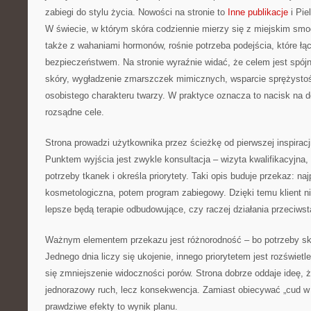
zabiegi do stylu życia. Nowości na stronie to
Inne publikacje
i Pie
W świecie, w którym skóra codziennie mierzy się z miejskim smo
także z wahaniami hormonów, rośnie potrzeba podejścia, które łą
bezpieczeństwem. Na stronie wyraźnie widać, że celem jest spój
skóry, wygładzenie zmarszczek mimicznych, wsparcie sprężystoś
osobistego charakteru twarzy. W praktyce oznacza to nacisk na 
rozsądne cele.
Strona prowadzi użytkownika przez ścieżkę od pierwszej inspirac
Punktem wyjścia jest zwykle konsultacja – wizyta kwalifikacyjna, 
potrzeby tkanek i określa priorytety. Taki opis buduje przekaz: na
kosmetologiczna, potem program zabiegowy. Dzięki temu klient 
lepsze będą terapie odbudowujące, czy raczej działania przeciws
Ważnym elementem przekazu jest różnorodność – bo potrzeby sk
Jednego dnia liczy się ukojenie, innego priorytetem jest rozświet
się zmniejszenie widoczności porów. Strona dobrze oddaje ideę, ż
jednorazowy ruch, lecz konsekwencja. Zamiast obiecywać „cud w 
prawdziwe efekty to wynik planu.