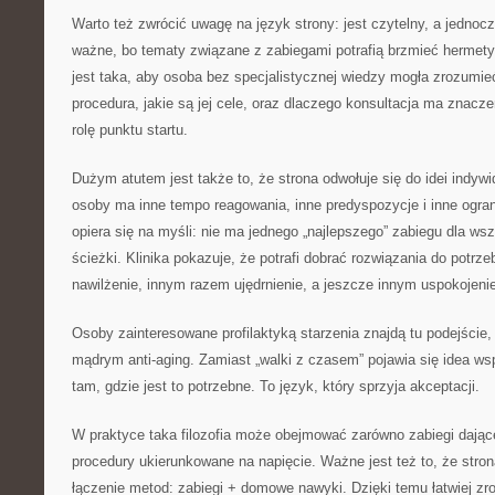
Warto też zwrócić uwagę na język strony: jest czytelny, a jednocz
ważne, bo tematy związane z zabiegami potrafią brzmieć hermety
jest taka, aby osoba bez specjalistycznej wiedzy mogła zrozumi
procedura, jakie są jej cele, oraz dlaczego konsultacja ma znacze
rolę punktu startu.
Dużym atutem jest także to, że strona odwołuje się do idei indywi
osoby ma inne tempo reagowania, inne predyspozycje i inne ogran
opiera się na myśli: nie ma jednego „najlepszego” zabiegu dla ws
ścieżki. Klinika pokazuje, że potrafi dobrać rozwiązania do potr
nawilżenie, innym razem ujędrnienie, a jeszcze innym uspokojeni
Osoby zainteresowane profilaktyką starzenia znajdą tu podejście
mądrym anti-aging. Zamiast „walki z czasem” pojawia się idea wsp
tam, gdzie jest to potrzebne. To język, który sprzyja akceptacji.
W praktyce taka filozofia może obejmować zarówno zabiegi dające
procedury ukierunkowane na napięcie. Ważne jest też to, że stro
łączenie metod: zabiegi + domowe nawyki. Dzięki temu łatwiej zr