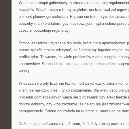
W temacie terapii gabinetowych strona akcentuje rolę regularnośc
nawyków. Widać troskę o to, by czytelnik nie traktował zabiegów ja
element planowego podejścia. Pojawia się też motyw dostosowani
potrzeby ma skóra latem, gdy kluczowa jest mądra osłona przed 
częściej potrzebuje regeneracji.
Strona jest także użyteczna dla osób, które chcą uporządkować p
prosty sposób można odczytać, że filarami są: łagodne mycie, po
profilaktyka. To ważne, bo wiele problemów z cerą pogłębia chao
kosmetyków. Strona kliniki, opisując zabiegi, jednocześnie suge
więcej.
W obszarze urody liczy się też komfort psychiczny. Strona komun
klient nie ma czuć presji, tylko zrozumienie. Dla wielu osób pier
procedur odmładzających wiąże się z obawami: czy efekt będzie n
dobrze dobrany, czy ktoś zrozumie, że celem nie jest zmiana twar
samopoczucie. Strona odpowiada na te emocje, stawiając na tran
Dużo miejsca poświęca się też temu, że każdy zabieg powinien b