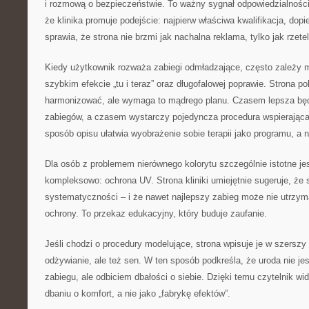
i rozmową o bezpieczeństwie. To ważny sygnał odpowiedzialnoś
że klinika promuje podejście: najpierw właściwa kwalifikacja, dopi
sprawia, że strona nie brzmi jak nachalna reklama, tylko jak rzete
Kiedy użytkownik rozważa zabiegi odmładzające, często zależy 
szybkim efekcie „tu i teraz” oraz długofalowej poprawie. Strona p
harmonizować, ale wymaga to mądrego planu. Czasem lepsza będ
zabiegów, a czasem wystarczy pojedyncza procedura wspierająca
sposób opisu ułatwia wyobrażenie sobie terapii jako programu, a
Dla osób z problemem nierównego kolorytu szczególnie istotne je
kompleksowo: ochrona UV. Strona kliniki umiejętnie sugeruje, że
systematyczności – i że nawet najlepszy zabieg może nie utrzyma
ochrony. To przekaz edukacyjny, który buduje zaufanie.
Jeśli chodzi o procedury modelujące, strona wpisuje je w szerszy 
odżywianie, ale też sen. W ten sposób podkreśla, że uroda nie je
zabiegu, ale odbiciem dbałości o siebie. Dzięki temu czytelnik wid
dbaniu o komfort, a nie jako „fabrykę efektów”.