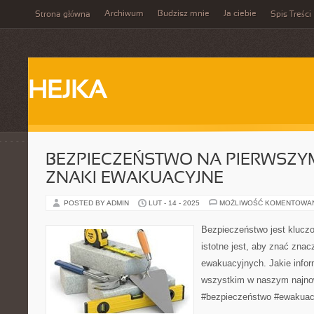
Archiwum
Budzisz mnie
Ja ciebie
Strona główna
Spis Treści
HEJKA
BEZPIECZEŃSTWO NA PIERWSZYM
ZNAKI EWAKUACYJNE
POSTED BY ADMIN
LUT - 14 - 2025
MOŻLIWOŚĆ KOMENTOWA
Bezpieczeństwo jest kluczo
istotne jest, aby znać zna
ewakuacyjnych. Jakie info
wszystkim w naszym najno
#bezpieczeństwo #ewakuac