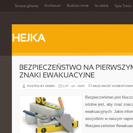
Archiwum
Budzisz mnie
Ja ciebie
Strona główna
Spis Treści
HEJKA
BEZPIECZEŃSTWO NA PIERWSZYM
ZNAKI EWAKUACYJNE
POSTED BY ADMIN
LUT - 14 - 2025
MOŻLIWOŚĆ KOMENTOWA
Bezpieczeństwo jest kluczo
istotne jest, aby znać zna
ewakuacyjnych. Jakie info
wszystkim w naszym najno
#bezpieczeństwo #ewakuac