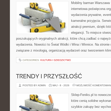
Mobilny barman Warszawa 
internetowa poświęcona orga
wydarzenia prywatne, event
kameralne przyjęcia. Serwis
atrakcji premium, dzięki k
elegancji. To miejsce stwor
poszukujących oryginalnych atrakcji, które chcą zadbać o najw
wydarzenia. Nowości to Świat Wódki i Wina i Winnice. Na stronie
związane z mixologią, organizacją wydarzeń oraz tworzeniem kli
CATEGORIES:
KULTURA I DZIEDZICTWO
TRENDY I PRZYSZŁOŚĆ
POSTED BY ADMIN
MAJ - 8 - 2026
MOŻLIWOŚĆ KOMENTOWAN
Sklep-Feniks.pl to nowocze
które cenią solidne wykonan
szybkie zakupy bez wychod