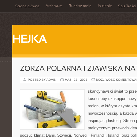
Archiwum
Budzisz mnie
Ja ciebie
Strona główna
Spis Treści
HEJKA
ZORZA POLARNA I ZJAWISKA NA
POSTED BY ADMIN
MAJ - 22 - 2026
MOŻLIWOŚĆ KOMENTOWA
skandynawski świat to prze
kusi osoby szukające nowy
region, w którym czyste kra
nowoczesnością, a każda w
inspirującą historią. Strona
praktycznym przewodnikiem
poczuć klimat Danii, Szwecji, Norwegii, Finlandii, Islandii oraz p