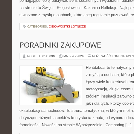
pomagające lepiej odkrywać sens codziennych wydarzeń i ducho
na stronie to Święci i Błogosławieni i Kazania i Refleksje. Najlep
stworzone z myślą o osobach, które chcą regularnie poznawać tre
CATEGORIES:
CIEKAWOSTKI LOTNICZE
PORADNIKI ZAKUPOWE
POSTED BY ADMIN
MAJ - 4 - 2026
MOŻLIWOŚĆ KOMENTOWAN
Rentdabcar to tematyczny s
z myślą o osobach, które p
łączy wiele konkretnych t
motoryzacją, dzięki czem
źródłem inspiracji zarówno 
jak i dla tych, którzy dopie
eksploatacji samochodów. To strona tematyczna, w którym możn
dotyczące różnych aspektów korzystania z auta, od wyboru odpo
formalności. Nowości na stronie Wypożyczalnie i Carsharing […]