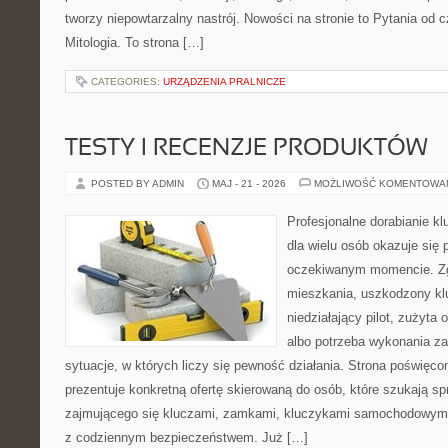
tworzy niepowtarzalny nastrój. Nowości na stronie to Pytania od c
Mitologia. To strona […]
CATEGORIES:
URZĄDZENIA PRALNICZE
TESTY I RECENZJE PRODUKTÓW
POSTED BY ADMIN
MAJ - 21 - 2026
MOŻLIWOŚĆ KOMENTOWA
Profesjonalne dorabianie kl
dla wielu osób okazuje się 
oczekiwanym momencie. Zg
mieszkania, uszkodzony k
niedziałający pilot, zużyt
albo potrzeba wykonania z
sytuacje, w których liczy się pewność działania. Strona poświęco
prezentuje konkretną ofertę skierowaną do osób, które szukają 
zajmującego się kluczami, zamkami, kluczykami samochodowymi
z codziennym bezpieczeństwem. Już […]