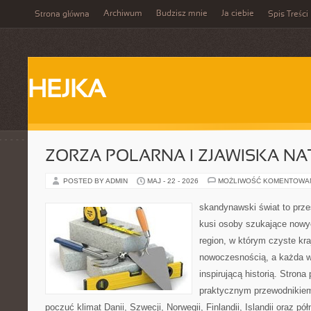
Archiwum
Budzisz mnie
Ja ciebie
Strona główna
Spis Treści
HEJKA
ZORZA POLARNA I ZJAWISKA NA
POSTED BY ADMIN
MAJ - 22 - 2026
MOŻLIWOŚĆ KOMENTOWA
skandynawski świat to prze
kusi osoby szukające nowy
region, w którym czyste kra
nowoczesnością, a każda w
inspirującą historią. Strona
praktycznym przewodnikiem
poczuć klimat Danii, Szwecji, Norwegii, Finlandii, Islandii oraz p