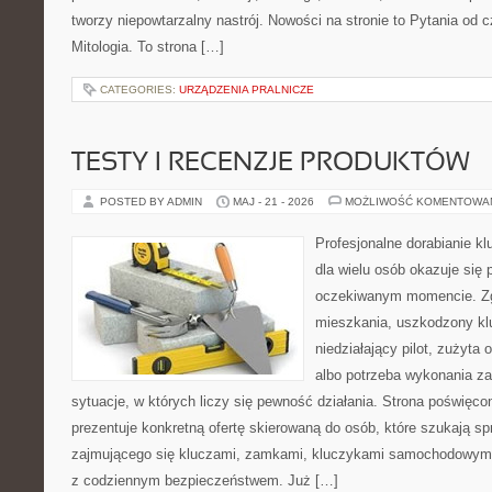
tworzy niepowtarzalny nastrój. Nowości na stronie to Pytania od c
Mitologia. To strona […]
CATEGORIES:
URZĄDZENIA PRALNICZE
TESTY I RECENZJE PRODUKTÓW
POSTED BY ADMIN
MAJ - 21 - 2026
MOŻLIWOŚĆ KOMENTOWA
Profesjonalne dorabianie kl
dla wielu osób okazuje się 
oczekiwanym momencie. Zg
mieszkania, uszkodzony k
niedziałający pilot, zużyt
albo potrzeba wykonania z
sytuacje, w których liczy się pewność działania. Strona poświęco
prezentuje konkretną ofertę skierowaną do osób, które szukają 
zajmującego się kluczami, zamkami, kluczykami samochodowymi
z codziennym bezpieczeństwem. Już […]