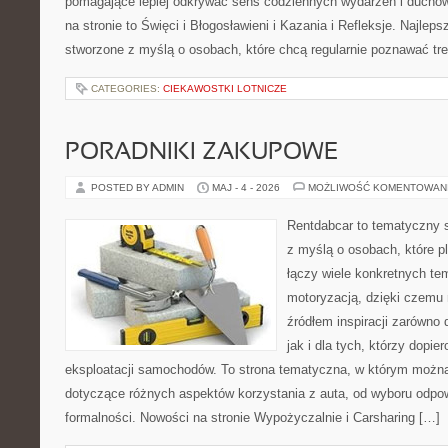
pomagające lepiej odkrywać sens codziennych wydarzeń i ducho
na stronie to Święci i Błogosławieni i Kazania i Refleksje. Najlep
stworzone z myślą o osobach, które chcą regularnie poznawać tre
CATEGORIES:
CIEKAWOSTKI LOTNICZE
PORADNIKI ZAKUPOWE
POSTED BY ADMIN
MAJ - 4 - 2026
MOŻLIWOŚĆ KOMENTOWAN
Rentdabcar to tematyczny s
z myślą o osobach, które p
łączy wiele konkretnych t
motoryzacją, dzięki czem
źródłem inspiracji zarówno 
jak i dla tych, którzy dopie
eksploatacji samochodów. To strona tematyczna, w którym możn
dotyczące różnych aspektów korzystania z auta, od wyboru odpo
formalności. Nowości na stronie Wypożyczalnie i Carsharing […]