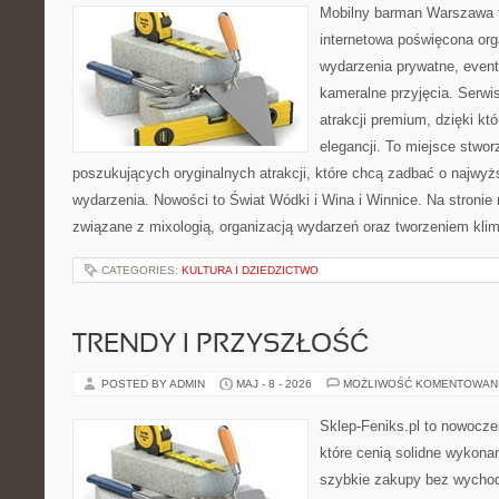
Mobilny barman Warszawa 
internetowa poświęcona orga
wydarzenia prywatne, event
kameralne przyjęcia. Serwis
atrakcji premium, dzięki k
elegancji. To miejsce stwor
poszukujących oryginalnych atrakcji, które chcą zadbać o najw
wydarzenia. Nowości to Świat Wódki i Wina i Winnice. Na stronie
związane z mixologią, organizacją wydarzeń oraz tworzeniem kli
CATEGORIES:
KULTURA I DZIEDZICTWO
TRENDY I PRZYSZŁOŚĆ
POSTED BY ADMIN
MAJ - 8 - 2026
MOŻLIWOŚĆ KOMENTOWAN
Sklep-Feniks.pl to nowocze
które cenią solidne wykonan
szybkie zakupy bez wychod