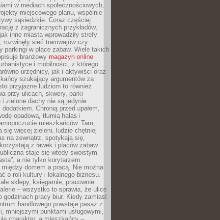
iami w mediach społecznościowych,
ojekty miejscowego planu, wspólnie
atywy sąsiedzkie. Coraz częściej
irację z zagranicznych przykładów,
jak inne miasta wprowadziły strefy
, rozwinęły sieć tramwajów czy
ły parkingi w place zabaw. Wiele takich
opisuje branżowy
magazyn online
rbanistyce i mobilności, z którego
arówno urzędnicy, jak i aktywiści oraz
zkańcy szukający argumentów za
to przyjazne ludziom to również
wa przy ulicach, skwery, parki
i zielone dachy nie są jedynie
 dodatkiem. Chronią przed upałem,
odę opadową, tłumią hałas i
samopoczucie mieszkańców. Tam,
 się więcej zieleni, ludzie chętniej
s na zewnątrz, spotykają się,
korzystają z ławek i placów zabaw.
ubliczna staje się wtedy swoistym
sta”, a nie tylko korytarzem
 między domem a pracą. Nie można
ć o roli kultury i lokalnego biznesu.
ałe sklepy, księgarnie, pracownie
galerie – wszystko to sprawia, że ulice
o godzinach pracy biur. Kiedy zamiast
entrum handlowego powstaje pasaż z
i, mniejszymi punktami usługowymi,
je charakter, a mieszkańcy –