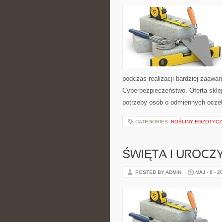
podczas realizacji bardziej zaaw
Cyberbezpieczeństwo. Oferta skle
potrzeby osób o odmiennych oczek
CATEGORIES:
ROŚLINY EGZOTYCZ
ŚWIĘTA I UROCZ
POSTED BY ADMIN
MAJ - 6 - 2