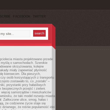
SCRIBE
FACEBOOK
TWITTER
ęciolecia miasta projektowano przede
 myślą o samochodach. Szerokie
budowane skrzyżowania, kolejne
stakady miały zapewniać płynność
dę kierowcom. Dla pieszych,
czy osób korzystających z transportu
często zostawało to, co „zostało” –
iki, przystanki przy hałaśliwych
k bezpiecznych przejść i zieleni.
az więcej samorządów i mieszkańców
wniosku, że taki model rozwoju miasta
ł. Zatłoczone ulice, smog, hałas i
ają, że codzienne życie staje się
ic dziwnego, że rośnie popularność idei