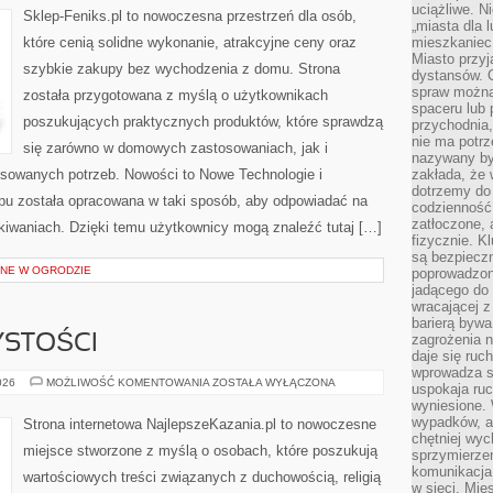
uciążliwe. N
Sklep-Feniks.pl to nowoczesna przestrzeń dla osób,
„miasta dla l
które cenią solidne wykonanie, atrakcyjne ceny oraz
mieszkaniec
Miasto przyj
szybkie zakupy bez wychodzenia z domu. Strona
dystansów. 
spraw można 
została przygotowana z myślą o użytkownikach
spaceru lub 
poszukujących praktycznych produktów, które sprawdzą
przychodnia,
nie ma potrz
się zarówno w domowych zastosowaniach, jak i
nazywany by
ansowanych potrzeb. Nowości to Nowe Technologie i
zakłada, że
dotrzemy do 
pu została opracowana w taki sposób, aby odpowiadać na
codzienność 
zatłoczone, 
iwaniach. Dzięki temu użytkownicy mogą znaleźć tutaj […]
fizycznie. 
są bezpieczn
NE W OGRODZIE
poprowadzon
jadącego do 
wracającej 
barierą bywa
zagrożenia na
YSTOŚCI
daje się ruc
wprowadza si
ŚWIĘTA
026
MOŻLIWOŚĆ KOMENTOWANIA
ZOSTAŁA WYŁĄCZONA
uspokaja ruc
I
wyniesione. 
UROCZYSTOŚCI
wypadków, al
Strona internetowa NajlepszeKazania.pl to nowoczesne
chętniej wy
miejsce stworzone z myślą o osobach, które poszukują
sprzymierze
komunikacja 
wartościowych treści związanych z duchowością, religią
w sieci. Mie