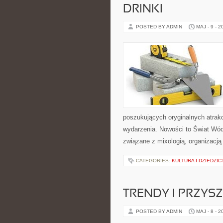
DRINKI
POSTED BY ADMIN
MAJ - 9 - 2
poszukujących oryginalnych atrak
wydarzenia. Nowości to Świat Wódk
związane z mixologią, organizacj
CATEGORIES:
KULTURA I DZIEDZI
TRENDY I PRZYS
POSTED BY ADMIN
MAJ - 8 - 2