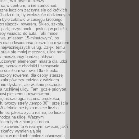
udzi”, w którym to pieszy i
 są w centrum, a nie samochód.
azne ludziom zaczyna się od krótkich
Chodzi o to, by większość codziennych
było załatwić w zasięgu krótkiego
przejażdżki rowerem. Sklep, szkoła,
 park, przystanek – jeśli są w pobliżu,
eby wsiadać do auta. Taki model
wa „miastem 15-minutowym”, bo
 w ciągu kwadransa pieszo lub rowerem
najważniejszych usług. Dzięki temu
staje się mniej męcząca, ulice mniej
a mieszkańcy bardziej aktywni
Kluczowym elementem miasta dla ludzi
e, szerokie chodniki i sensownie
e ścieżki rowerowe. Dla dziecka
szkoły rowerem, dla osoby starszej
z zakupów czy rodzica z wózkiem
 nie dystans, ale właśnie poczucie
 ruchliwej ulicy. Tam, gdzie priorytet
howi pieszemu i rowerowemu,
ę niższe ograniczenia prędkości,
h, tworzy strefy „tempo 30” i przejścia
W efekcie nie tylko maleje liczba
e też jakość życia rośnie, bo ludzie
chodzą na ulicę. Ważnym
ńcem tych zmian jest dobra
– zarówno ta w realnym świecie, jak i
szkańcy wymieniają się
iami w mediach społecznościowych,