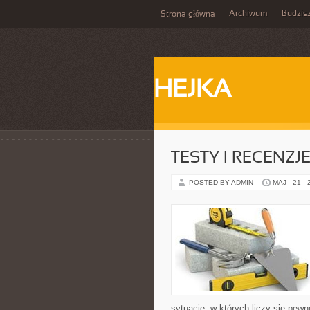
Archiwum
Budzis
Strona główna
HEJKA
TESTY I RECENZ
POSTED BY ADMIN
MAJ - 21 -
sytuacje, w których liczy się pew