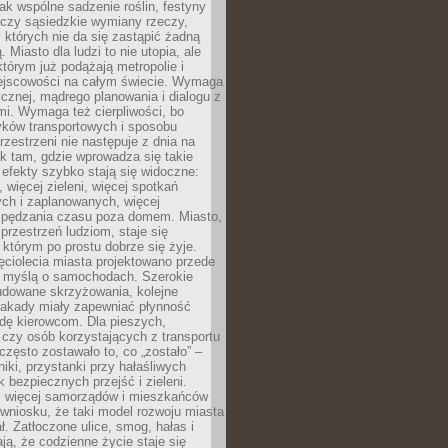
jak wspólne sadzenie roślin, festyny
 czy sąsiedzkie wymiany rzeczy,
, których nie da się zastąpić żadną
ą. Miasto dla ludzi to nie utopia, ale
którym już podążają metropolie i
ejscowości na całym świecie. Wymaga
ycznej, mądrego planowania i dialogu z
i. Wymaga też cierpliwości, bo
ków transportowych i sposobu
rzestrzeni nie następuje z dnia na
k tam, gdzie wprowadza się takie
 efekty szybko stają się widoczne:
, więcej zieleni, więcej spotkań
ch i zaplanowanych, więcej
spędzania czasu poza domem. Miasto,
 przestrzeń ludziom, staje się
którym po prostu dobrze się żyje.
ęciolecia miasta projektowano przede
 myślą o samochodach. Szerokie
budowane skrzyżowania, kolejne
stakady miały zapewniać płynność
dę kierowcom. Dla pieszych,
czy osób korzystających z transportu
często zostawało to, co „zostało” –
iki, przystanki przy hałaśliwych
k bezpiecznych przejść i zieleni.
az więcej samorządów i mieszkańców
wniosku, że taki model rozwoju miasta
ł. Zatłoczone ulice, smog, hałas i
ają, że codzienne życie staje się