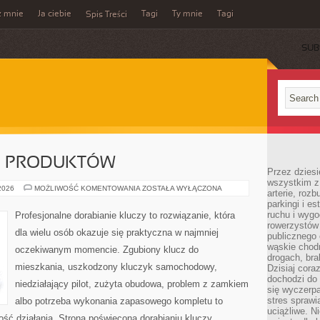
z mnie
Ja ciebie
Tagi
Ty mnie
Tagi
Spis Treści
SUB
JE PRODUKTÓW
Przez dziesi
wszystkim z
TESTY
 2026
MOŻLIWOŚĆ KOMENTOWANIA
ZOSTAŁA WYŁĄCZONA
arterie, roz
I
parkingi i e
RECENZJE
PRODUKTÓW
ruchu i wygo
Profesjonalne dorabianie kluczy to rozwiązanie, która
rowerzystów 
dla wielu osób okazuje się praktyczna w najmniej
publicznego 
wąskie chodn
oczekiwanym momencie. Zgubiony klucz do
drogach, bra
mieszkania, uszkodzony kluczyk samochodowy,
Dzisiaj cor
dochodzi do 
niedziałający pilot, zużyta obudowa, problem z zamkiem
się wyczerpa
stres sprawi
albo potrzeba wykonania zapasowego kompletu to
uciążliwe. N
ność działania. Strona poświęcona dorabianiu kluczy