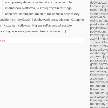
oraz przemyśleniami na temat codzienności. To
doświadczen
komentują pr
internetowa platforma, w której czytelnicy mogą
tworzą inicj
czerpią insp
odnaleźć inspirujące kazania, rozważania oraz teksty
obserwując, 
 codziennych wydarzeń i duchowych doświadczeń. Kategorie
wolne od aut
przekształci
i i Kazania i Refleksje. NajlepszeKazania.pl zostało
przykładów 
e chcą regularnie poznawać treści niosące […]
poświęcony u
korzystają z
zwykli mies
ICZE
zmianą. Mias
zieleń. Drze
kieszonkowe 
estetycznym
zatrzymują w
poprawiają 
gdzie pojawia
spędzają cza
rozmawiają, 
Przestrzeń p
„salonem mia
tranzytowym
też zapomina
Kawiarnie, m
rękodzieła, 
żyją także p
kolejnego c
różnorodnym
miasto zysku