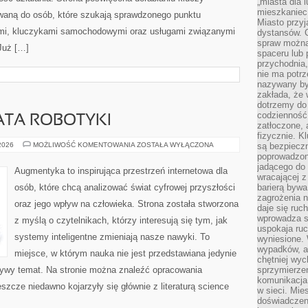
„miasta dla l
mieszkaniec
owaną do osób, które szukają sprawdzonego punktu
Miasto przyj
mi, kluczykami samochodowymi oraz usługami związanymi
dystansów. 
spraw można 
Już […]
spaceru lub 
przychodnia,
nie ma potrz
nazywany by
zakłada, że
dotrzemy do 
codzienność 
ATA ROBOTYKI
zatłoczone, 
fizycznie. 
NOWINKI
 2026
MOŻLIWOŚĆ KOMENTOWANIA
ZOSTAŁA WYŁĄCZONA
są bezpieczn
ZE
poprowadzon
ŚWIATA
jadącego do 
ROBOTYKI
Augmentyka to inspirująca przestrzeń internetowa dla
wracającej 
osób, które chcą analizować świat cyfrowej przyszłości
barierą bywa
zagrożenia na
oraz jego wpływ na człowieka. Strona została stworzona
daje się ruc
wprowadza si
z myślą o czytelnikach, którzy interesują się tym, jak
uspokaja ruc
systemy inteligentne zmieniają nasze nawyki. To
wyniesione. 
wypadków, al
miejsce, w którym nauka nie jest przedstawiana jedynie
chętniej wy
 żywy temat. Na stronie można znaleźć opracowania
sprzymierze
komunikacja 
szcze niedawno kojarzyły się głównie z literaturą science
w sieci. Mie
doświadczen