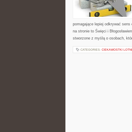
pomagające lepiej odkrywać sens
na stronie to Święci i Błogosławien
stworzone z myślą o osobach, któr
CATEGORIES:
CIEKAWOSTKI LOTN