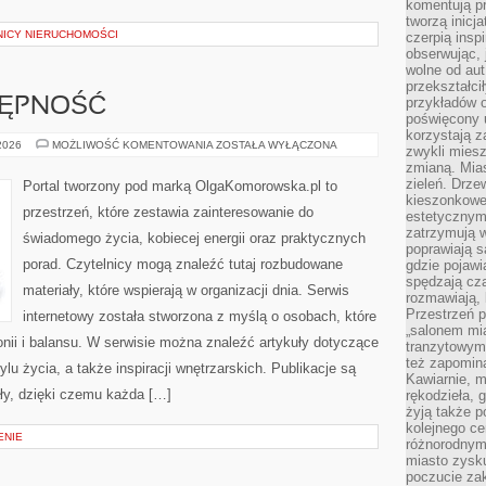
komentują pr
tworzą inicj
NICY NIERUCHOMOŚCI
czerpią insp
obserwując, 
wolne od aut
przekształci
przykładów 
TĘPNOŚĆ
poświęcony u
korzystają z
PODRÓŻE
 2026
MOŻLIWOŚĆ KOMENTOWANIA
ZOSTAŁA WYŁĄCZONA
zwykli mies
I
zmianą. Mias
DOSTĘPNOŚĆ
zieleń. Drze
Portal tworzony pod marką OlgaKomorowska.pl to
kieszonkowe 
przestrzeń, które zestawia zainteresowanie do
estetycznym
zatrzymują w
świadomego życia, kobiecej energii oraz praktycznych
poprawiają 
porad. Czytelnicy mogą znaleźć tutaj rozbudowane
gdzie pojawia
spędzają cza
materiały, które wspierają w organizacji dnia. Serwis
rozmawiają, 
Przestrzeń p
internetowy została stworzona z myślą o osobach, które
„salonem mia
onii i balansu. W serwisie można znaleźć artykuły dotyczące
tranzytowym
też zapomina
ylu życia, a także inspiracji wnętrzarskich. Publikacje są
Kawiarnie, m
y, dzięki czemu każda […]
rękodzieła, 
żyją także p
kolejnego c
ENIE
różnorodnym
miasto zysku
poczucie zak