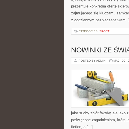
prezentuje konkretną ofertę skier
zajmującego się kluczami, zamka
z codziennym bezpieczeństwem. 
CATEGORIES:
SPORT
NOWINKI ZE ŚWI
POSTED BY ADMIN
MAJ - 20 -
jako suchy zbiór faktów, ale jako
poświęcone zagadnieniom, które je
fiction, a […]