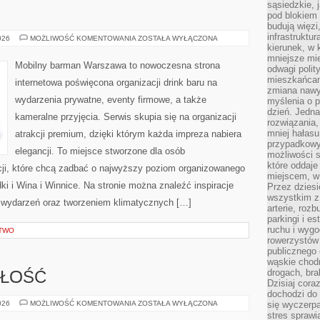
sąsiedzkie, 
pod blokiem
budują więzi
infrastruktur
DRINKI
026
MOŻLIWOŚĆ KOMENTOWANIA
ZOSTAŁA WYŁĄCZONA
kierunek, w 
mniejsze mi
Mobilny barman Warszawa to nowoczesna strona
odwagi polit
mieszkańcam
internetowa poświęcona organizacji drink baru na
zmiana nawy
wydarzenia prywatne, eventy firmowe, a także
myślenia o p
dzień. Jedna
kameralne przyjęcia. Serwis skupia się na organizacji
rozwiązania,
mniej hałasu
atrakcji premium, dzięki którym każda impreza nabiera
przypadkowy
elegancji. To miejsce stworzone dla osób
możliwości 
które oddaje
cji, które chcą zadbać o najwyższy poziom organizowanego
miejscem, w 
i i Wina i Winnice. Na stronie można znaleźć inspiracje
Przez dziesi
wszystkim z
ą wydarzeń oraz tworzeniem klimatycznych […]
arterie, roz
parkingi i e
ruchu i wygo
CTWO
rowerzystów 
publicznego 
wąskie chodn
drogach, bra
ZŁOŚĆ
Dzisiaj cor
dochodzi do 
TRENDY
026
MOŻLIWOŚĆ KOMENTOWANIA
ZOSTAŁA WYŁĄCZONA
się wyczerpa
I
stres sprawi
PRZYSZŁOŚĆ