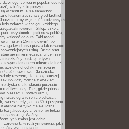
ic dziwnego, że rośnie popularność idei
udzi”, w którym to pieszy i
 są w centrum, a nie samochód.
azne ludziom zaczyna się od krótkich
Chodzi o to, by większość codziennych
było załatwić w zasięgu krótkiego
przejażdżki rowerem. Sklep, szkoła,
 park, przystanek – jeśli są w pobliżu,
eby wsiadać do auta. Taki model
wa „miastem 15-minutowym”, bo
 w ciągu kwadransa pieszo lub rowerem
najważniejszych usług. Dzięki temu
staje się mniej męcząca, ulice mniej
a mieszkańcy bardziej aktywni
Kluczowym elementem miasta dla ludzi
e, szerokie chodniki i sensownie
e ścieżki rowerowe. Dla dziecka
szkoły rowerem, dla osoby starszej
z zakupów czy rodzica z wózkiem
 nie dystans, ale właśnie poczucie
 ruchliwej ulicy. Tam, gdzie priorytet
howi pieszemu i rowerowemu,
ę niższe ograniczenia prędkości,
h, tworzy strefy „tempo 30” i przejścia
W efekcie nie tylko maleje liczba
e też jakość życia rośnie, bo ludzie
chodzą na ulicę. Ważnym
ńcem tych zmian jest dobra
– zarówno ta w realnym świecie, jak i
szkańcy wymieniają się