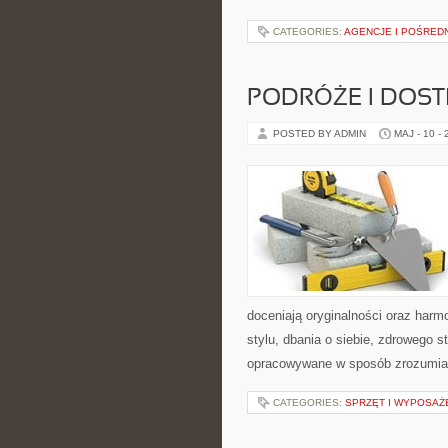
CATEGORIES:
AGENCJE I POŚRED
PODRÓŻE I DOS
POSTED BY ADMIN
MAJ - 10 -
doceniają oryginalności oraz harm
stylu, dbania o siebie, zdrowego st
opracowywane w sposób zrozumiał
CATEGORIES:
SPRZĘT I WYPOSAŻ