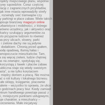
ojekty miejscowego planu, wspólnie
atywy sąsiedzkie. Coraz częściej
irację z zagranicznych przykładów,
jak inne miasta wprowadziły strefy
, rozwinęły sieć tramwajów czy
ły parkingi w place zabaw. Wiele takich
opisuje branżowy
magazyn online
rbanistyce i mobilności, z którego
arówno urzędnicy, jak i aktywiści oraz
zkańcy szukający argumentów za
to przyjazne ludziom to również
wa przy ulicach, skwery, parki
i zielone dachy nie są jedynie
 dodatkiem. Chronią przed upałem,
odę opadową, tłumią hałas i
samopoczucie mieszkańców. Tam,
 się więcej zieleni, ludzie chętniej
s na zewnątrz, spotykają się,
korzystają z ławek i placów zabaw.
ubliczna staje się wtedy swoistym
sta”, a nie tylko korytarzem
 między domem a pracą. Nie można
ć o roli kultury i lokalnego biznesu.
ałe sklepy, księgarnie, pracownie
galerie – wszystko to sprawia, że ulice
o godzinach pracy biur. Kiedy zamiast
entrum handlowego powstaje pasaż z
i, mniejszymi punktami usługowymi,
je charakter, a mieszkańcy –
orzenienia. Małe inicjatywy